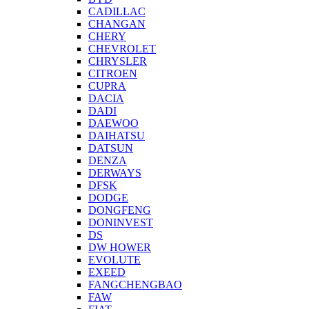
CADILLAC
CHANGAN
CHERY
CHEVROLET
CHRYSLER
CITROEN
CUPRA
DACIA
DADI
DAEWOO
DAIHATSU
DATSUN
DENZA
DERWAYS
DFSK
DODGE
DONGFENG
DONINVEST
DS
DW HOWER
EVOLUTE
EXEED
FANGCHENGBAO
FAW