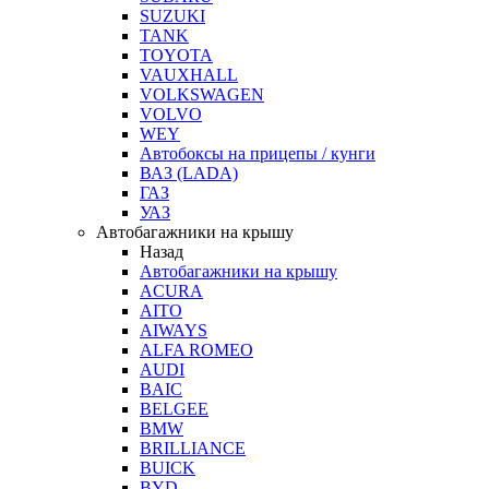
SUZUKI
TANK
TOYOTA
VAUXHALL
VOLKSWAGEN
VOLVO
WEY
Автобоксы на прицепы / кунги
ВАЗ (LADA)
ГАЗ
УАЗ
Автобагажники на крышу
Назад
Автобагажники на крышу
ACURA
AITO
AIWAYS
ALFA ROMEO
AUDI
BAIC
BELGEE
BMW
BRILLIANCE
BUICK
BYD