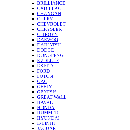
BRILLIANCE
CADILLAC
CHANGAN
CHERY
CHEVROLET
CHRYSLER
CITROEN
DAEWOO
DAIHATSU
DODGE
DONGFENG
EVOLUTE
EXEED
FORD
FOTON
GAC
GEELY
GENESIS
GREAT WALL
HAVAL
HONDA
HUMMER
HYUNDAI
INFINITI
JAGUAR