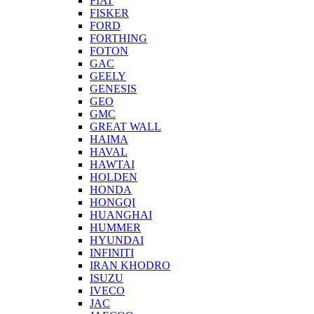
FIAT
FISKER
FORD
FORTHING
FOTON
GAC
GEELY
GENESIS
GEO
GMC
GREAT WALL
HAIMA
HAVAL
HAWTAI
HOLDEN
HONDA
HONGQI
HUANGHAI
HUMMER
HYUNDAI
INFINITI
IRAN KHODRO
ISUZU
IVECO
JAC