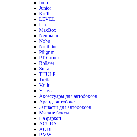
Inno
Junior
Koffer
LEVEL
Lux
MaxBox
Neumann
Nobu
Northline
Piligrim
PT Group
Rollster
Sotra
THULE
Turtle
Vault
Yuago
Аксессуары для автобоксов
Аренда автобокса
Запчасти для автобоксов
Мягкие боксы
На фаркоп
ACURA
AUDI
BMW