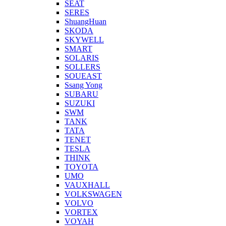
SEAT
SERES
ShuangHuan
SKODA
SKYWELL
SMART
SOLARIS
SOLLERS
SOUEAST
Ssang Yong
SUBARU
SUZUKI
SWM
TANK
TATA
TENET
TESLA
THINK
TOYOTA
UMO
VAUXHALL
VOLKSWAGEN
VOLVO
VORTEX
VOYAH