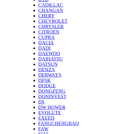
CADILLAC
CHANGAN
CHERY
CHEVROLET
CHRYSLER
CITROEN
CUPRA
DACIA
DADI
DAEWOO
DAIHATSU
DATSUN
DENZA
DERWAYS
DFSK
DODGE
DONGFENG
DONINVEST
DS
DW HOWER
EVOLUTE
EXEED
FANGCHENGBAO
FAW