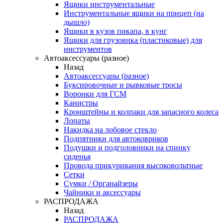
Ящики инструментальные
Инструментальные ящики на прицеп (на
дышло)
Ящики в кузов пикапа, в кунг
Ящики для грузовика (пластиковые) для
инструментов
Автоаксессуары (разное)
Назад
Автоаксессуары (разное)
Буксировочные и рывковые тросы
Воронки для ГСМ
Канистры
Кронштейны и колпаки для запасного колеса
Лопаты
Накидка на лобовое стекло
Подпятники для автоковриков
Подушки и подголовники на спинку
сиденья
Провода прикуривания высоковольтные
Сетки
Сумки / Органайзеры
Чайники и аксессуары
РАСПРОДАЖА
Назад
РАСПРОДАЖА