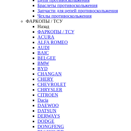
Цепи противоскольжения
Браслеты противоскольжения
Запчасти для цепей противоскольжения
Чехлы противоскольжения
ФАРКОПЫ / ТСУ
Назад
ФАРКОПЫ / ТСУ
ACURA
ALFA ROMEO
AUDI
BAIC
BELGEE
BMW
BYD
CHANGAN
CHERY
CHEVROLET
CHRYSLER
CITROEN
Dacia
DAEWOO
DATSUN
DERWAYS
DODGE
DONGFENG