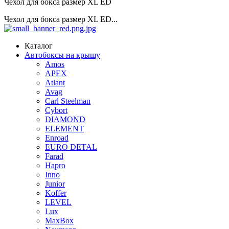
Чехол для бокса размер XL ED
Чехол для бокса размер XL ED...
Каталог
Автобоксы на крышу
Amos
APEX
Atlant
Avag
Carl Steelman
Cybort
DIAMOND
ELEMENT
Enroad
EURO DETAL
Farad
Hapro
Inno
Junior
Koffer
LEVEL
Lux
MaxBox