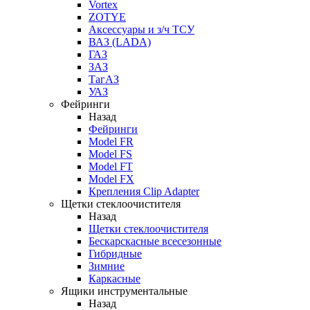
Vortex
ZOTYE
Аксессуары и з/ч ТСУ
ВАЗ (LADA)
ГАЗ
ЗАЗ
ТагАЗ
УАЗ
Фейринги
Назад
Фейринги
Model FR
Model FS
Model FT
Model FX
Крепления Clip Adapter
Щетки стеклоочистителя
Назад
Щетки стеклоочистителя
Бескарскасные всесезонные
Гибридные
Зимние
Каркасные
Ящики инструментальные
Назад