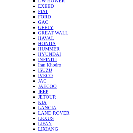
DW HOWER
EXEED
FIAT
FORD
GAC
GEELY
GREAT WALL
HAVAL
HONDA
HUMMER
HYUNDAI
INFINITI
Iran Khodro
ISUZU
IVECO
JAC
JAECOO
JEEP
JETOUR
KIA
LANCIA
LAND ROVER
LEXUS
LIFAN
LIXIANG