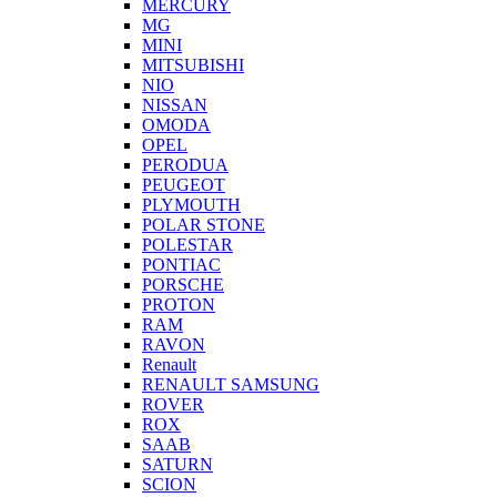
MERCURY
MG
MINI
MITSUBISHI
NIO
NISSAN
OMODA
OPEL
PERODUA
PEUGEOT
PLYMOUTH
POLAR STONE
POLESTAR
PONTIAC
PORSCHE
PROTON
RAM
RAVON
Renault
RENAULT SAMSUNG
ROVER
ROX
SAAB
SATURN
SCION