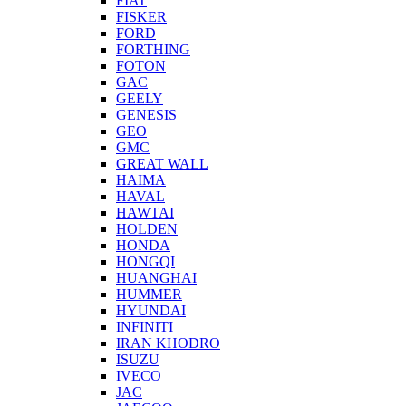
FIAT
FISKER
FORD
FORTHING
FOTON
GAC
GEELY
GENESIS
GEO
GMC
GREAT WALL
HAIMA
HAVAL
HAWTAI
HOLDEN
HONDA
HONGQI
HUANGHAI
HUMMER
HYUNDAI
INFINITI
IRAN KHODRO
ISUZU
IVECO
JAC