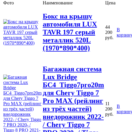
Фото
Наименование
Цена
Бокс на крышу
автомобиля LUX
44
В
TAVR 197 серый
200
корзин
руб.
металлик 520L
(1970*890*400)
Багажная система
Lux Bridge
БС4_Tiggo7pro20m
для Chery Tiggo 7
Pro MAX (рейлинг
11
В
из трёх частей)
200
корзин
руб.
внедорожник 2022-
/ Chery Tiggo 7