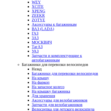
WEY
XCITE
XPENG
ZEEKR
ZOTYE
Аксессуары к багажникам
ВАЗ (LADA)
ГАЗ
ЗАЗ
МОСКВИЧ
ТагАЗ
УАЗ
Запчасти и комплектующие к
автобагажникам
Багажники для перевозки велосипедов
Назад
Багажники для перевозки велосипедов
На крышу
На фаркоп
На запасное колесо
На крышку багажника
Для хранения
Аксессуары для велобагажников
Запчасти для велобагажников
Велосцепка для детского велосипеда