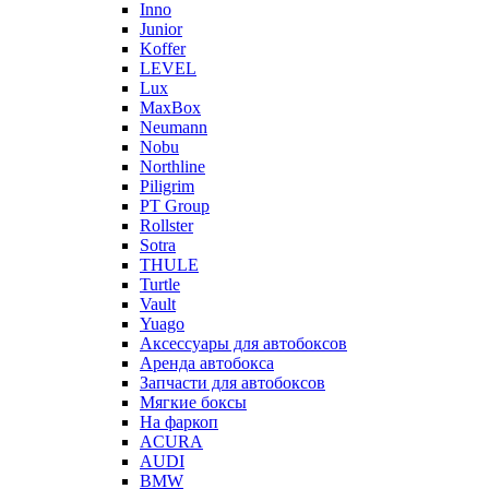
Inno
Junior
Koffer
LEVEL
Lux
MaxBox
Neumann
Nobu
Northline
Piligrim
PT Group
Rollster
Sotra
THULE
Turtle
Vault
Yuago
Аксессуары для автобоксов
Аренда автобокса
Запчасти для автобоксов
Мягкие боксы
На фаркоп
ACURA
AUDI
BMW