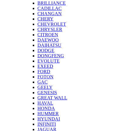
BRILLIANCE
CADILLAC
CHANGAN
CHERY
CHEVROLET
CHRYSLER
CITROEN
DAEWOO
DAIHATSU
DODGE
DONGFENG
EVOLUTE
EXEED
FORD
FOTON
GAC
GEELY
GENESIS
GREAT WALL
HAVAL
HONDA
HUMMER
HYUNDAI
INFINITI
JAGUAR