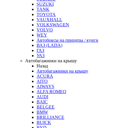
SUZUKI
TANK
TOYOTA
VAUXHALL
VOLKSWAGEN
VOLVO
WEY
Автобоксы на прицепы / кунги
ВАЗ (LADA)
ГАЗ
УАЗ
Автобагажники на крышу
Назад
Автобагажники на крышу
ACURA
AITO
AIWAYS
ALFA ROMEO
AUDI
BAIC
BELGEE
BMW
BRILLIANCE
BUICK
BYD