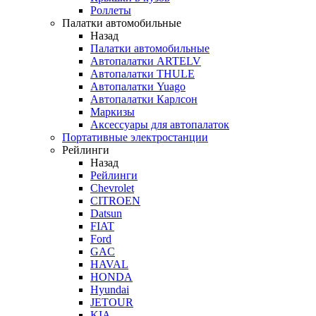
Роллеты
Палатки автомобильные
Назад
Палатки автомобильные
Автопалатки ARTELV
Автопалатки THULE
Автопалатки Yuago
Автопалатки Карлсон
Маркизы
Аксессуары для автопалаток
Портативные электростанции
Рейлинги
Назад
Рейлинги
Chevrolet
CITROEN
Datsun
FIAT
Ford
GAC
HAVAL
HONDA
Hyundai
JETOUR
KIA