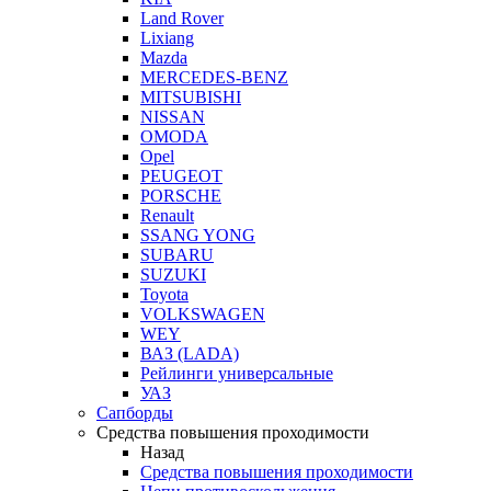
Land Rover
Lixiang
Mazda
MERCEDES-BENZ
MITSUBISHI
NISSAN
OMODA
Opel
PEUGEOT
PORSCHE
Renault
SSANG YONG
SUBARU
SUZUKI
Toyota
VOLKSWAGEN
WEY
ВАЗ (LADA)
Рейлинги универсальные
УАЗ
Сапборды
Средства повышения проходимости
Назад
Средства повышения проходимости