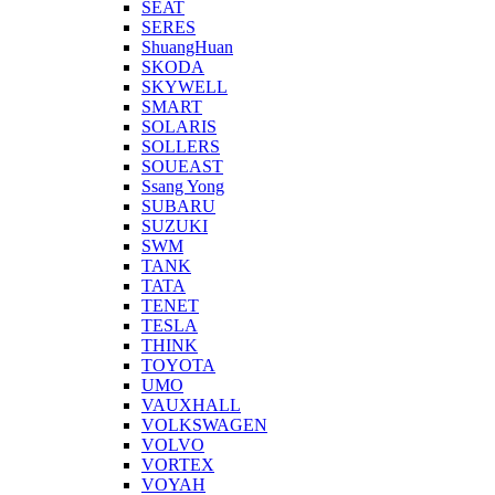
SEAT
SERES
ShuangHuan
SKODA
SKYWELL
SMART
SOLARIS
SOLLERS
SOUEAST
Ssang Yong
SUBARU
SUZUKI
SWM
TANK
TATA
TENET
TESLA
THINK
TOYOTA
UMO
VAUXHALL
VOLKSWAGEN
VOLVO
VORTEX
VOYAH