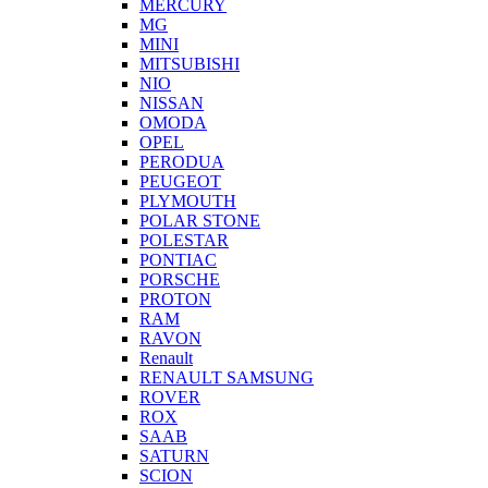
MERCURY
MG
MINI
MITSUBISHI
NIO
NISSAN
OMODA
OPEL
PERODUA
PEUGEOT
PLYMOUTH
POLAR STONE
POLESTAR
PONTIAC
PORSCHE
PROTON
RAM
RAVON
Renault
RENAULT SAMSUNG
ROVER
ROX
SAAB
SATURN
SCION