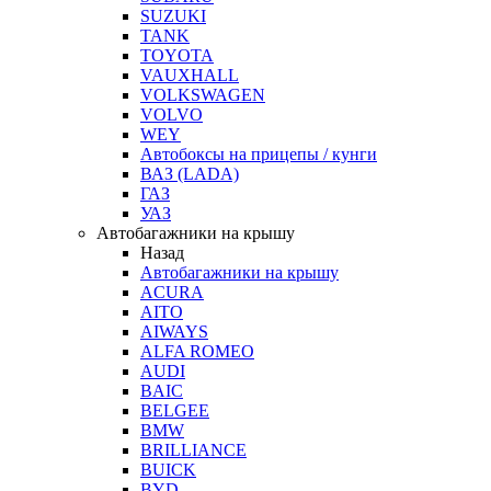
SUZUKI
TANK
TOYOTA
VAUXHALL
VOLKSWAGEN
VOLVO
WEY
Автобоксы на прицепы / кунги
ВАЗ (LADA)
ГАЗ
УАЗ
Автобагажники на крышу
Назад
Автобагажники на крышу
ACURA
AITO
AIWAYS
ALFA ROMEO
AUDI
BAIC
BELGEE
BMW
BRILLIANCE
BUICK
BYD