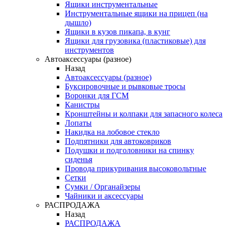
Ящики инструментальные
Инструментальные ящики на прицеп (на
дышло)
Ящики в кузов пикапа, в кунг
Ящики для грузовика (пластиковые) для
инструментов
Автоаксессуары (разное)
Назад
Автоаксессуары (разное)
Буксировочные и рывковые тросы
Воронки для ГСМ
Канистры
Кронштейны и колпаки для запасного колеса
Лопаты
Накидка на лобовое стекло
Подпятники для автоковриков
Подушки и подголовники на спинку
сиденья
Провода прикуривания высоковольтные
Сетки
Сумки / Органайзеры
Чайники и аксессуары
РАСПРОДАЖА
Назад
РАСПРОДАЖА