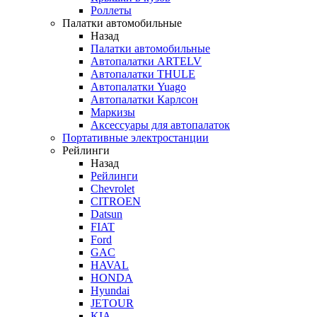
Роллеты
Палатки автомобильные
Назад
Палатки автомобильные
Автопалатки ARTELV
Автопалатки THULE
Автопалатки Yuago
Автопалатки Карлсон
Маркизы
Аксессуары для автопалаток
Портативные электростанции
Рейлинги
Назад
Рейлинги
Chevrolet
CITROEN
Datsun
FIAT
Ford
GAC
HAVAL
HONDA
Hyundai
JETOUR
KIA