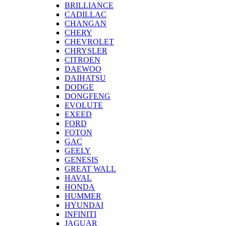
BRILLIANCE
CADILLAC
CHANGAN
CHERY
CHEVROLET
CHRYSLER
CITROEN
DAEWOO
DAIHATSU
DODGE
DONGFENG
EVOLUTE
EXEED
FORD
FOTON
GAC
GEELY
GENESIS
GREAT WALL
HAVAL
HONDA
HUMMER
HYUNDAI
INFINITI
JAGUAR