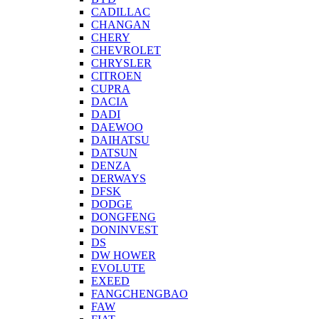
CADILLAC
CHANGAN
CHERY
CHEVROLET
CHRYSLER
CITROEN
CUPRA
DACIA
DADI
DAEWOO
DAIHATSU
DATSUN
DENZA
DERWAYS
DFSK
DODGE
DONGFENG
DONINVEST
DS
DW HOWER
EVOLUTE
EXEED
FANGCHENGBAO
FAW