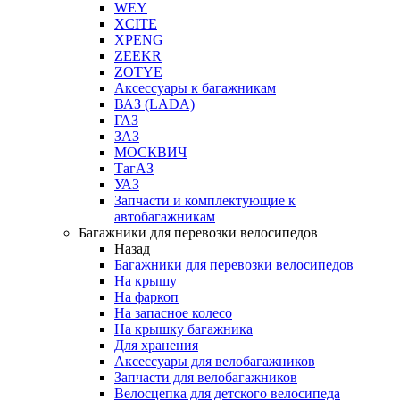
WEY
XCITE
XPENG
ZEEKR
ZOTYE
Аксессуары к багажникам
ВАЗ (LADA)
ГАЗ
ЗАЗ
МОСКВИЧ
ТагАЗ
УАЗ
Запчасти и комплектующие к
автобагажникам
Багажники для перевозки велосипедов
Назад
Багажники для перевозки велосипедов
На крышу
На фаркоп
На запасное колесо
На крышку багажника
Для хранения
Аксессуары для велобагажников
Запчасти для велобагажников
Велосцепка для детского велосипеда