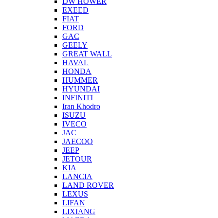
DW HOWER
EXEED
FIAT
FORD
GAC
GEELY
GREAT WALL
HAVAL
HONDA
HUMMER
HYUNDAI
INFINITI
Iran Khodro
ISUZU
IVECO
JAC
JAECOO
JEEP
JETOUR
KIA
LANCIA
LAND ROVER
LEXUS
LIFAN
LIXIANG