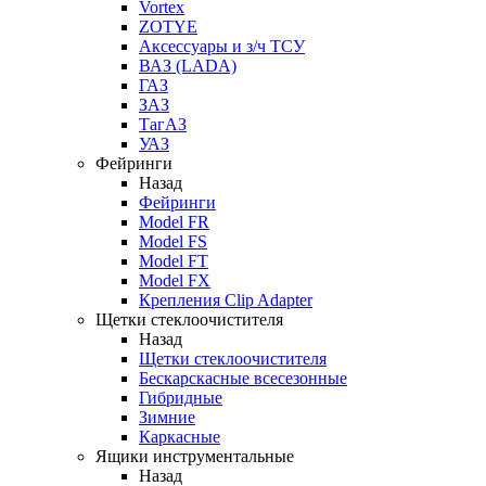
Vortex
ZOTYE
Аксессуары и з/ч ТСУ
ВАЗ (LADA)
ГАЗ
ЗАЗ
ТагАЗ
УАЗ
Фейринги
Назад
Фейринги
Model FR
Model FS
Model FT
Model FX
Крепления Clip Adapter
Щетки стеклоочистителя
Назад
Щетки стеклоочистителя
Бескарскасные всесезонные
Гибридные
Зимние
Каркасные
Ящики инструментальные
Назад