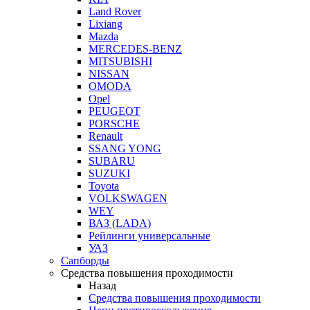
Land Rover
Lixiang
Mazda
MERCEDES-BENZ
MITSUBISHI
NISSAN
OMODA
Opel
PEUGEOT
PORSCHE
Renault
SSANG YONG
SUBARU
SUZUKI
Toyota
VOLKSWAGEN
WEY
ВАЗ (LADA)
Рейлинги универсальные
УАЗ
Сапборды
Средства повышения проходимости
Назад
Средства повышения проходимости