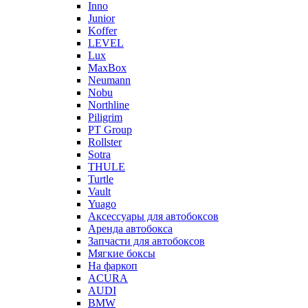
Inno
Junior
Koffer
LEVEL
Lux
MaxBox
Neumann
Nobu
Northline
Piligrim
PT Group
Rollster
Sotra
THULE
Turtle
Vault
Yuago
Аксессуары для автобоксов
Аренда автобокса
Запчасти для автобоксов
Мягкие боксы
На фаркоп
ACURA
AUDI
BMW