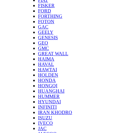
FIAT
FISKER
FORD
FORTHING
FOTON
GAC
GEELY
GENESIS
GEO
GMC
GREAT WALL
HAIMA
HAVAL
HAWTAI
HOLDEN
HONDA
HONGQI
HUANGHAI
HUMMER
HYUNDAI
INFINITI
IRAN KHODRO
ISUZU
IVECO
JAC