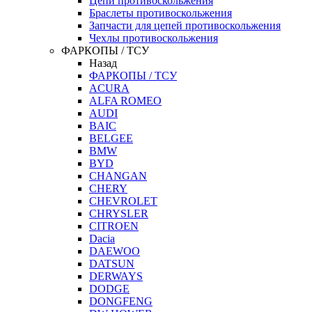
Цепи противоскольжения
Браслеты противоскольжения
Запчасти для цепей противоскольжения
Чехлы противоскольжения
ФАРКОПЫ / ТСУ
Назад
ФАРКОПЫ / ТСУ
ACURA
ALFA ROMEO
AUDI
BAIC
BELGEE
BMW
BYD
CHANGAN
CHERY
CHEVROLET
CHRYSLER
CITROEN
Dacia
DAEWOO
DATSUN
DERWAYS
DODGE
DONGFENG