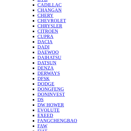
CADILLAC
CHANGAN
CHERY
CHEVROLET
CHRYSLER
CITROEN
CUPRA
DACIA
DADI
DAEWOO
DAIHATSU
DATSUN
DENZA
DERWAYS
DFSK
DODGE
DONGFENG
DONINVEST
DS
DW HOWER
EVOLUTE
EXEED
FANGCHENGBAO
FAW