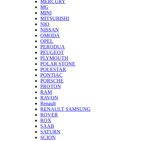
MERCURY
MG
MINI
MITSUBISHI
NIO
NISSAN
OMODA
OPEL
PERODUA
PEUGEOT
PLYMOUTH
POLAR STONE
POLESTAR
PONTIAC
PORSCHE
PROTON
RAM
RAVON
Renault
RENAULT SAMSUNG
ROVER
ROX
SAAB
SATURN
SCION