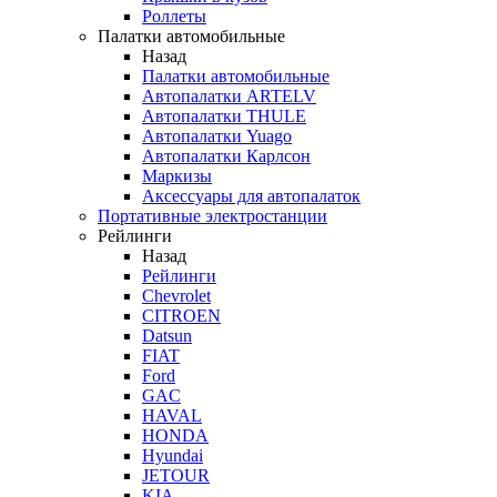
Роллеты
Палатки автомобильные
Назад
Палатки автомобильные
Автопалатки ARTELV
Автопалатки THULE
Автопалатки Yuago
Автопалатки Карлсон
Маркизы
Аксессуары для автопалаток
Портативные электростанции
Рейлинги
Назад
Рейлинги
Chevrolet
CITROEN
Datsun
FIAT
Ford
GAC
HAVAL
HONDA
Hyundai
JETOUR
KIA