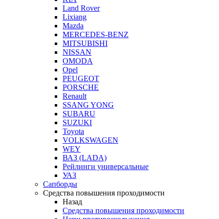
Land Rover
Lixiang
Mazda
MERCEDES-BENZ
MITSUBISHI
NISSAN
OMODA
Opel
PEUGEOT
PORSCHE
Renault
SSANG YONG
SUBARU
SUZUKI
Toyota
VOLKSWAGEN
WEY
ВАЗ (LADA)
Рейлинги универсальные
УАЗ
Сапборды
Средства повышения проходимости
Назад
Средства повышения проходимости