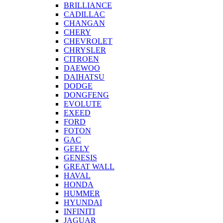
BRILLIANCE
CADILLAC
CHANGAN
CHERY
CHEVROLET
CHRYSLER
CITROEN
DAEWOO
DAIHATSU
DODGE
DONGFENG
EVOLUTE
EXEED
FORD
FOTON
GAC
GEELY
GENESIS
GREAT WALL
HAVAL
HONDA
HUMMER
HYUNDAI
INFINITI
JAGUAR