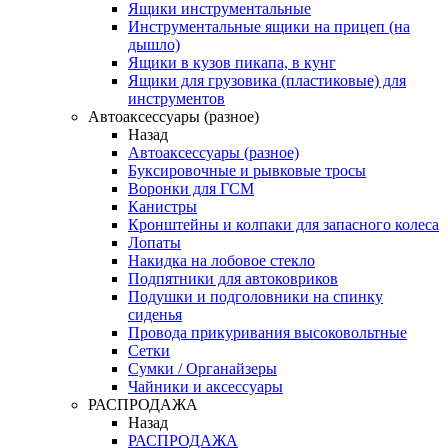
Ящики инструментальные
Инструментальные ящики на прицеп (на
дышло)
Ящики в кузов пикапа, в кунг
Ящики для грузовика (пластиковые) для
инструментов
Автоаксессуары (разное)
Назад
Автоаксессуары (разное)
Буксировочные и рывковые тросы
Воронки для ГСМ
Канистры
Кронштейны и колпаки для запасного колеса
Лопаты
Накидка на лобовое стекло
Подпятники для автоковриков
Подушки и подголовники на спинку
сиденья
Провода прикуривания высоковольтные
Сетки
Сумки / Органайзеры
Чайники и аксессуары
РАСПРОДАЖА
Назад
РАСПРОДАЖА