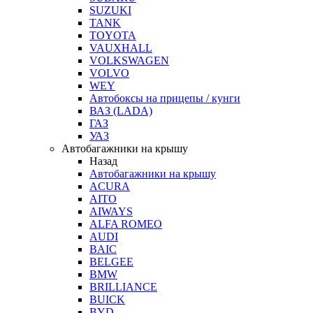
SUZUKI
TANK
TOYOTA
VAUXHALL
VOLKSWAGEN
VOLVO
WEY
Автобоксы на прицепы / кунги
ВАЗ (LADA)
ГАЗ
УАЗ
Автобагажники на крышу
Назад
Автобагажники на крышу
ACURA
AITO
AIWAYS
ALFA ROMEO
AUDI
BAIC
BELGEE
BMW
BRILLIANCE
BUICK
BYD