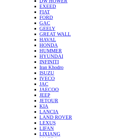
DW HOWER
EXEED
FIAT
FORD
GAC
GEELY
GREAT WALL
HAVAL
HONDA
HUMMER
HYUNDAI
INFINITI
Iran Khodro
ISUZU
IVECO
JAC
JAECOO
JEEP
JETOUR
KIA
LANCIA
LAND ROVER
LEXUS
LIFAN
LIXIANG