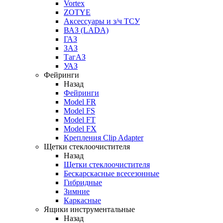
Vortex
ZOTYE
Аксессуары и з/ч ТСУ
ВАЗ (LADA)
ГАЗ
ЗАЗ
ТагАЗ
УАЗ
Фейринги
Назад
Фейринги
Model FR
Model FS
Model FT
Model FX
Крепления Clip Adapter
Щетки стеклоочистителя
Назад
Щетки стеклоочистителя
Бескарскасные всесезонные
Гибридные
Зимние
Каркасные
Ящики инструментальные
Назад