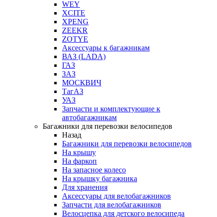
WEY
XCITE
XPENG
ZEEKR
ZOTYE
Аксессуары к багажникам
ВАЗ (LADA)
ГАЗ
ЗАЗ
МОСКВИЧ
ТагАЗ
УАЗ
Запчасти и комплектующие к
автобагажникам
Багажники для перевозки велосипедов
Назад
Багажники для перевозки велосипедов
На крышу
На фаркоп
На запасное колесо
На крышку багажника
Для хранения
Аксессуары для велобагажников
Запчасти для велобагажников
Велосцепка для детского велосипеда