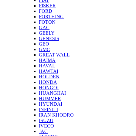
FIAT
FISKER
FORD
FORTHING
FOTON
GAC
GEELY
GENESIS
GEO
GMC
GREAT WALL
HAIMA
HAVAL
HAWTAI
HOLDEN
HONDA
HONGQI
HUANGHAI
HUMMER
HYUNDAI
INFINITI
IRAN KHODRO
ISUZU
IVECO
JAC