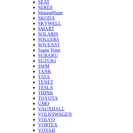
SEAT
SERES
ShuangHuan
SKODA
SKYWELL
SMART
SOLARIS
SOLLERS
SOUEAST
Ssang Yong
SUBARU
SUZUKI
SWM
TANK
TATA
TENET
TESLA
THINK
TOYOTA
UMO
VAUXHALL
VOLKSWAGEN
VOLVO
VORTEX
VOYAH