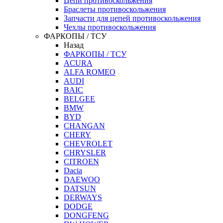
Цепи противоскольжения
Браслеты противоскольжения
Запчасти для цепей противоскольжения
Чехлы противоскольжения
ФАРКОПЫ / ТСУ
Назад
ФАРКОПЫ / ТСУ
ACURA
ALFA ROMEO
AUDI
BAIC
BELGEE
BMW
BYD
CHANGAN
CHERY
CHEVROLET
CHRYSLER
CITROEN
Dacia
DAEWOO
DATSUN
DERWAYS
DODGE
DONGFENG