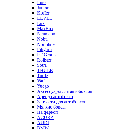
Inno
Junior
Koffer
LEVEL
Lux
MaxBox
Neumann
Nobu
Northline
Piligrim
PT Group
Rollster
Sotra
THULE
Turtle
Vault
Yuago
Аксессуары для автобоксов
Аренда автобокса
Запчасти для автобоксов
Мягкие боксы
На фаркоп
ACURA
AUDI
BMW