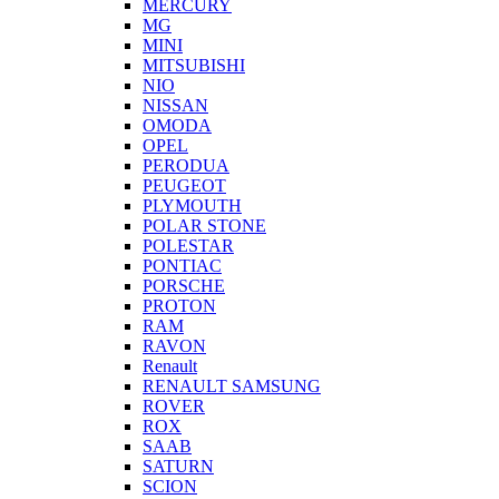
MERCURY
MG
MINI
MITSUBISHI
NIO
NISSAN
OMODA
OPEL
PERODUA
PEUGEOT
PLYMOUTH
POLAR STONE
POLESTAR
PONTIAC
PORSCHE
PROTON
RAM
RAVON
Renault
RENAULT SAMSUNG
ROVER
ROX
SAAB
SATURN
SCION