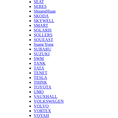
SEAT
SERES
ShuangHuan
SKODA
SKYWELL
SMART
SOLARIS
SOLLERS
SOUEAST
Ssang Yong
SUBARU
SUZUKI
SWM
TANK
TATA
TENET
TESLA
THINK
TOYOTA
UMO
VAUXHALL
VOLKSWAGEN
VOLVO
VORTEX
VOYAH