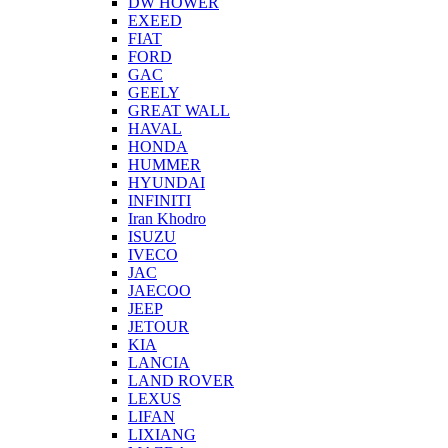
DW HOWER
EXEED
FIAT
FORD
GAC
GEELY
GREAT WALL
HAVAL
HONDA
HUMMER
HYUNDAI
INFINITI
Iran Khodro
ISUZU
IVECO
JAC
JAECOO
JEEP
JETOUR
KIA
LANCIA
LAND ROVER
LEXUS
LIFAN
LIXIANG