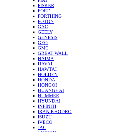
FIAT
FISKER
FORD
FORTHING
FOTON
GAC
GEELY
GENESIS
GEO
GMC
GREAT WALL
HAIMA
HAVAL
HAWTAI
HOLDEN
HONDA
HONGQI
HUANGHAI
HUMMER
HYUNDAI
INFINITI
IRAN KHODRO
ISUZU
IVECO
JAC