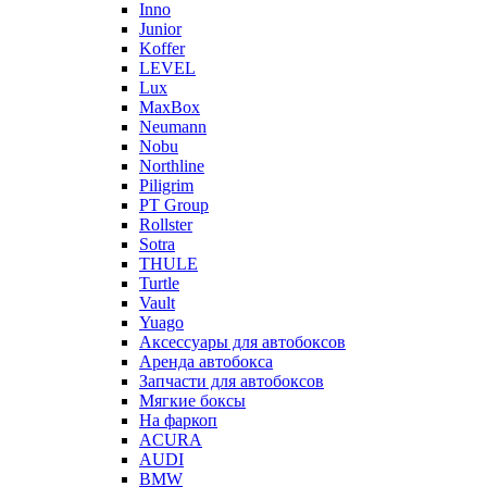
Inno
Junior
Koffer
LEVEL
Lux
MaxBox
Neumann
Nobu
Northline
Piligrim
PT Group
Rollster
Sotra
THULE
Turtle
Vault
Yuago
Аксессуары для автобоксов
Аренда автобокса
Запчасти для автобоксов
Мягкие боксы
На фаркоп
ACURA
AUDI
BMW