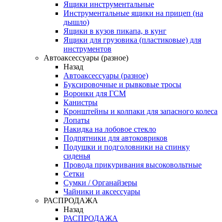
Ящики инструментальные
Инструментальные ящики на прицеп (на
дышло)
Ящики в кузов пикапа, в кунг
Ящики для грузовика (пластиковые) для
инструментов
Автоаксессуары (разное)
Назад
Автоаксессуары (разное)
Буксировочные и рывковые тросы
Воронки для ГСМ
Канистры
Кронштейны и колпаки для запасного колеса
Лопаты
Накидка на лобовое стекло
Подпятники для автоковриков
Подушки и подголовники на спинку
сиденья
Провода прикуривания высоковольтные
Сетки
Сумки / Органайзеры
Чайники и аксессуары
РАСПРОДАЖА
Назад
РАСПРОДАЖА