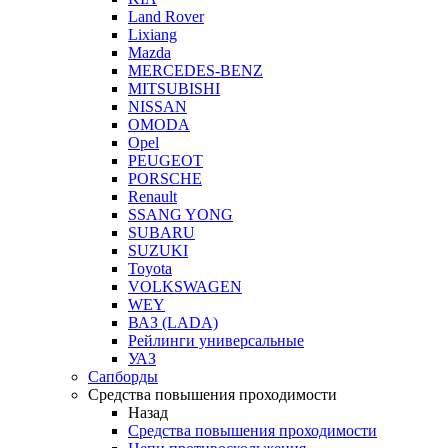
Land Rover
Lixiang
Mazda
MERCEDES-BENZ
MITSUBISHI
NISSAN
OMODA
Opel
PEUGEOT
PORSCHE
Renault
SSANG YONG
SUBARU
SUZUKI
Toyota
VOLKSWAGEN
WEY
ВАЗ (LADA)
Рейлинги универсальные
УАЗ
Сапборды
Средства повышения проходимости
Назад
Средства повышения проходимости