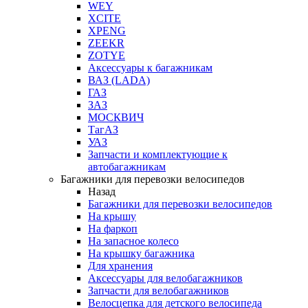
WEY
XCITE
XPENG
ZEEKR
ZOTYE
Аксессуары к багажникам
ВАЗ (LADA)
ГАЗ
ЗАЗ
МОСКВИЧ
ТагАЗ
УАЗ
Запчасти и комплектующие к
автобагажникам
Багажники для перевозки велосипедов
Назад
Багажники для перевозки велосипедов
На крышу
На фаркоп
На запасное колесо
На крышку багажника
Для хранения
Аксессуары для велобагажников
Запчасти для велобагажников
Велосцепка для детского велосипеда