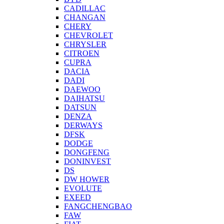
CADILLAC
CHANGAN
CHERY
CHEVROLET
CHRYSLER
CITROEN
CUPRA
DACIA
DADI
DAEWOO
DAIHATSU
DATSUN
DENZA
DERWAYS
DFSK
DODGE
DONGFENG
DONINVEST
DS
DW HOWER
EVOLUTE
EXEED
FANGCHENGBAO
FAW