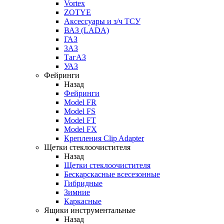
Vortex
ZOTYE
Аксессуары и з/ч ТСУ
ВАЗ (LADA)
ГАЗ
ЗАЗ
ТагАЗ
УАЗ
Фейринги
Назад
Фейринги
Model FR
Model FS
Model FT
Model FX
Крепления Clip Adapter
Щетки стеклоочистителя
Назад
Щетки стеклоочистителя
Бескарскасные всесезонные
Гибридные
Зимние
Каркасные
Ящики инструментальные
Назад