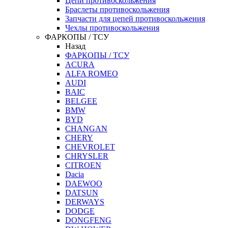
Цепи противоскольжения
Браслеты противоскольжения
Запчасти для цепей противоскольжения
Чехлы противоскольжения
ФАРКОПЫ / ТСУ
Назад
ФАРКОПЫ / ТСУ
ACURA
ALFA ROMEO
AUDI
BAIC
BELGEE
BMW
BYD
CHANGAN
CHERY
CHEVROLET
CHRYSLER
CITROEN
Dacia
DAEWOO
DATSUN
DERWAYS
DODGE
DONGFENG