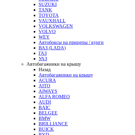
SUZUKI
TANK
TOYOTA
VAUXHALL
VOLKSWAGEN
VOLVO
WEY
Автобоксы на прицепы / кунги
ВАЗ (LADA)
ГАЗ
УАЗ
Автобагажники на крышу
Назад
Автобагажники на крышу
ACURA
AITO
AIWAYS
ALFA ROMEO
AUDI
BAIC
BELGEE
BMW
BRILLIANCE
BUICK
BYD