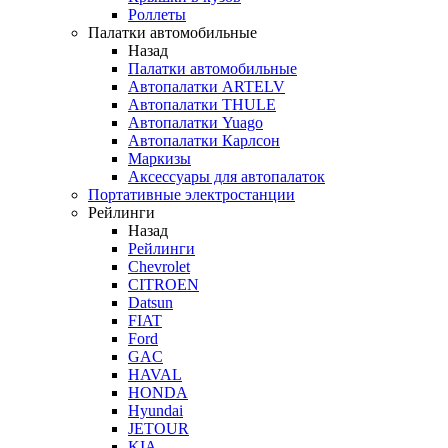
Роллеты
Палатки автомобильные
Назад
Палатки автомобильные
Автопалатки ARTELV
Автопалатки THULE
Автопалатки Yuago
Автопалатки Карлсон
Маркизы
Аксессуары для автопалаток
Портативные электростанции
Рейлинги
Назад
Рейлинги
Chevrolet
CITROEN
Datsun
FIAT
Ford
GAC
HAVAL
HONDA
Hyundai
JETOUR
KIA