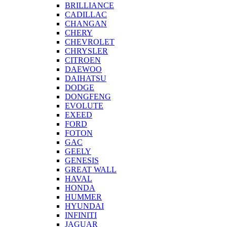
BRILLIANCE
CADILLAC
CHANGAN
CHERY
CHEVROLET
CHRYSLER
CITROEN
DAEWOO
DAIHATSU
DODGE
DONGFENG
EVOLUTE
EXEED
FORD
FOTON
GAC
GEELY
GENESIS
GREAT WALL
HAVAL
HONDA
HUMMER
HYUNDAI
INFINITI
JAGUAR