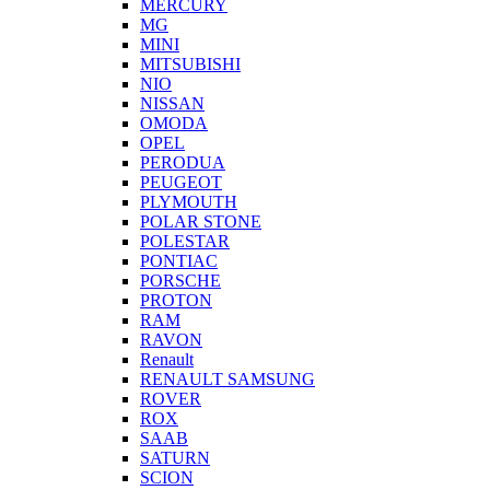
MERCURY
MG
MINI
MITSUBISHI
NIO
NISSAN
OMODA
OPEL
PERODUA
PEUGEOT
PLYMOUTH
POLAR STONE
POLESTAR
PONTIAC
PORSCHE
PROTON
RAM
RAVON
Renault
RENAULT SAMSUNG
ROVER
ROX
SAAB
SATURN
SCION