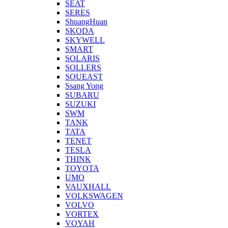
SEAT
SERES
ShuangHuan
SKODA
SKYWELL
SMART
SOLARIS
SOLLERS
SOUEAST
Ssang Yong
SUBARU
SUZUKI
SWM
TANK
TATA
TENET
TESLA
THINK
TOYOTA
UMO
VAUXHALL
VOLKSWAGEN
VOLVO
VORTEX
VOYAH