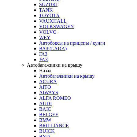
SUZUKI
TANK
TOYOTA
VAUXHALL
VOLKSWAGEN
VOLVO
WEY
Автобоксы на прицепы / кунги
ВАЗ (LADA)
ГАЗ
УАЗ
Автобагажники на крышу
Назад
Автобагажники на крышу
ACURA
AITO
AIWAYS
ALFA ROMEO
AUDI
BAIC
BELGEE
BMW
BRILLIANCE
BUICK
BYD