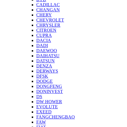
CADILLAC
CHANGAN
CHERY
CHEVROLET
CHRYSLER
CITROEN
CUPRA
DACIA
DADI
DAEWOO
DAIHATSU
DATSUN
DENZA
DERWAYS
DFSK
DODGE
DONGFENG
DONINVEST
DS
DW HOWER
EVOLUTE
EXEED
FANGCHENGBAO
FAW