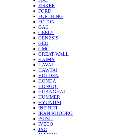
FIAT
FISKER
FORD
FORTHING
FOTON
GAC
GEELY
GENESIS
GEO
GMC
GREAT WALL
HAIMA
HAVAL
HAWTAI
HOLDEN
HONDA
HONGQI
HUANGHAI
HUMMER
HYUNDAI
INFINITI
IRAN KHODRO
ISUZU
IVECO
JAC