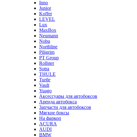
Inno
Junior
Koffer
LEVEL
Lux
MaxBox
Neumann
Nobu
Northline
Piligrim
PT Group
Rollster
Sotra
THULE
Turtle
Vault
Yuago
Аксессуары для автобоксов
Аренда автобокса
Запчасти для автобоксов
Мягкие боксы
На фаркоп
ACURA
AUDI
BMW