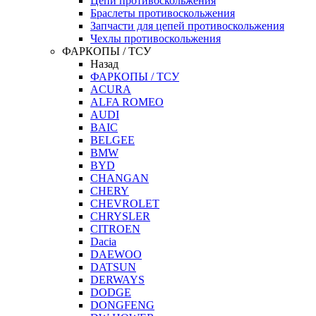
Цепи противоскольжения
Браслеты противоскольжения
Запчасти для цепей противоскольжения
Чехлы противоскольжения
ФАРКОПЫ / ТСУ
Назад
ФАРКОПЫ / ТСУ
ACURA
ALFA ROMEO
AUDI
BAIC
BELGEE
BMW
BYD
CHANGAN
CHERY
CHEVROLET
CHRYSLER
CITROEN
Dacia
DAEWOO
DATSUN
DERWAYS
DODGE
DONGFENG