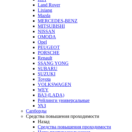
Land Rover
Lixiang
Mazda
MERCEDES-BENZ
MITSUBISHI
NISSAN
OMODA
Opel
PEUGEOT
PORSCHE
Renault
SSANG YONG
SUBARU
SUZUKI
Toyota
VOLKSWAGEN
WEY
ВАЗ (LADA)
Рейлинги универсальные
УАЗ
Сапборды
Средства повышения проходимости
Назад
Средства повышения проходимости