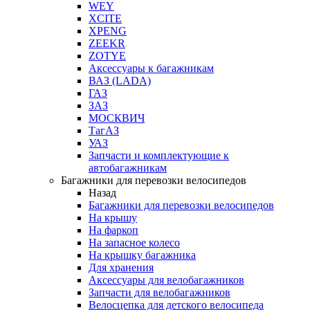
WEY
XCITE
XPENG
ZEEKR
ZOTYE
Аксессуары к багажникам
ВАЗ (LADA)
ГАЗ
ЗАЗ
МОСКВИЧ
ТагАЗ
УАЗ
Запчасти и комплектующие к
автобагажникам
Багажники для перевозки велосипедов
Назад
Багажники для перевозки велосипедов
На крышу
На фаркоп
На запасное колесо
На крышку багажника
Для хранения
Аксессуары для велобагажников
Запчасти для велобагажников
Велосцепка для детского велосипеда