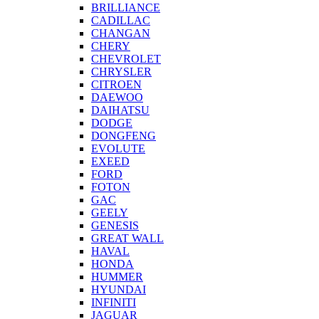
BRILLIANCE
CADILLAC
CHANGAN
CHERY
CHEVROLET
CHRYSLER
CITROEN
DAEWOO
DAIHATSU
DODGE
DONGFENG
EVOLUTE
EXEED
FORD
FOTON
GAC
GEELY
GENESIS
GREAT WALL
HAVAL
HONDA
HUMMER
HYUNDAI
INFINITI
JAGUAR