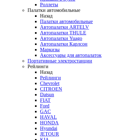
Роллеты
Палатки автомобильные
Назад
Палатки автомобильные
Автопалатки ARTELV
Автопалатки THULE
Автопалатки Yuago
Автопалатки Карлсон
Маркизы
Аксессуары для автопалаток
Портативные электростанции
Рейлинги
Назад
Рейлинги
Chevrolet
CITROEN
Datsun
FIAT
Ford
GAC
HAVAL
HONDA
Hyundai
JETOUR
KIA