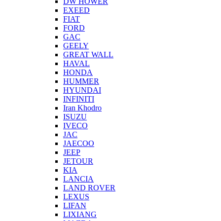
DW HOWER
EXEED
FIAT
FORD
GAC
GEELY
GREAT WALL
HAVAL
HONDA
HUMMER
HYUNDAI
INFINITI
Iran Khodro
ISUZU
IVECO
JAC
JAECOO
JEEP
JETOUR
KIA
LANCIA
LAND ROVER
LEXUS
LIFAN
LIXIANG