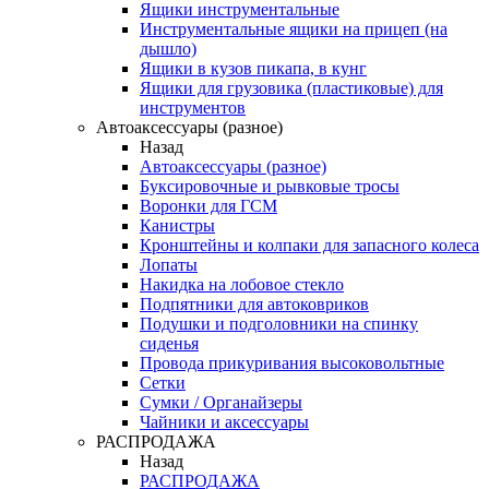
Ящики инструментальные
Инструментальные ящики на прицеп (на
дышло)
Ящики в кузов пикапа, в кунг
Ящики для грузовика (пластиковые) для
инструментов
Автоаксессуары (разное)
Назад
Автоаксессуары (разное)
Буксировочные и рывковые тросы
Воронки для ГСМ
Канистры
Кронштейны и колпаки для запасного колеса
Лопаты
Накидка на лобовое стекло
Подпятники для автоковриков
Подушки и подголовники на спинку
сиденья
Провода прикуривания высоковольтные
Сетки
Сумки / Органайзеры
Чайники и аксессуары
РАСПРОДАЖА
Назад
РАСПРОДАЖА