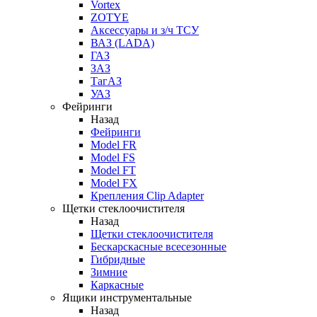
Vortex
ZOTYE
Аксессуары и з/ч ТСУ
ВАЗ (LADA)
ГАЗ
ЗАЗ
ТагАЗ
УАЗ
Фейринги
Назад
Фейринги
Model FR
Model FS
Model FT
Model FX
Крепления Clip Adapter
Щетки стеклоочистителя
Назад
Щетки стеклоочистителя
Бескарскасные всесезонные
Гибридные
Зимние
Каркасные
Ящики инструментальные
Назад