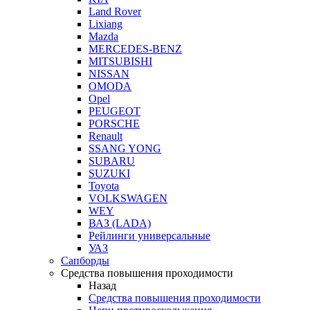
Land Rover
Lixiang
Mazda
MERCEDES-BENZ
MITSUBISHI
NISSAN
OMODA
Opel
PEUGEOT
PORSCHE
Renault
SSANG YONG
SUBARU
SUZUKI
Toyota
VOLKSWAGEN
WEY
ВАЗ (LADA)
Рейлинги универсальные
УАЗ
Сапборды
Средства повышения проходимости
Назад
Средства повышения проходимости