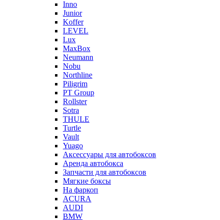
Inno
Junior
Koffer
LEVEL
Lux
MaxBox
Neumann
Nobu
Northline
Piligrim
PT Group
Rollster
Sotra
THULE
Turtle
Vault
Yuago
Аксессуары для автобоксов
Аренда автобокса
Запчасти для автобоксов
Мягкие боксы
На фаркоп
ACURA
AUDI
BMW