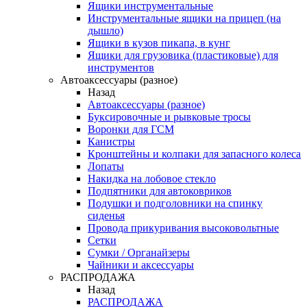
Ящики инструментальные
Инструментальные ящики на прицеп (на
дышло)
Ящики в кузов пикапа, в кунг
Ящики для грузовика (пластиковые) для
инструментов
Автоаксессуары (разное)
Назад
Автоаксессуары (разное)
Буксировочные и рывковые тросы
Воронки для ГСМ
Канистры
Кронштейны и колпаки для запасного колеса
Лопаты
Накидка на лобовое стекло
Подпятники для автоковриков
Подушки и подголовники на спинку
сиденья
Провода прикуривания высоковольтные
Сетки
Сумки / Органайзеры
Чайники и аксессуары
РАСПРОДАЖА
Назад
РАСПРОДАЖА