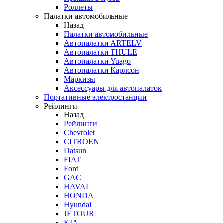
Роллеты
Палатки автомобильные
Назад
Палатки автомобильные
Автопалатки ARTELV
Автопалатки THULE
Автопалатки Yuago
Автопалатки Карлсон
Маркизы
Аксессуары для автопалаток
Портативные электростанции
Рейлинги
Назад
Рейлинги
Chevrolet
CITROEN
Datsun
FIAT
Ford
GAC
HAVAL
HONDA
Hyundai
JETOUR
KIA