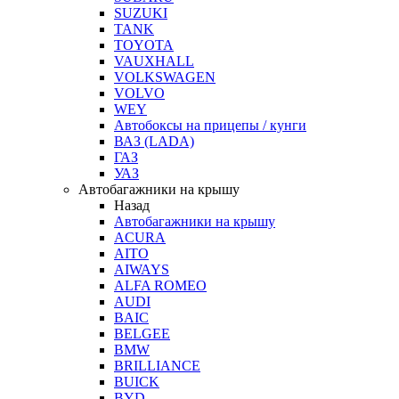
SUZUKI
TANK
TOYOTA
VAUXHALL
VOLKSWAGEN
VOLVO
WEY
Автобоксы на прицепы / кунги
ВАЗ (LADA)
ГАЗ
УАЗ
Автобагажники на крышу
Назад
Автобагажники на крышу
ACURA
AITO
AIWAYS
ALFA ROMEO
AUDI
BAIC
BELGEE
BMW
BRILLIANCE
BUICK
BYD