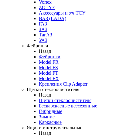
Vortex
ZOTYE
Аксессуары и з/ч ТСУ
ВАЗ (LADA)
ГАЗ
ЗАЗ
ТагАЗ
УАЗ
Фейринги
Назад
Фейринги
Model FR
Model FS
Model FT
Model FX
Крепления Clip Adapter
Щетки стеклоочистителя
Назад
Щетки стеклоочистителя
Бескарскасные всесезонные
Гибридные
Зимние
Каркасные
Ящики инструментальные
Назад