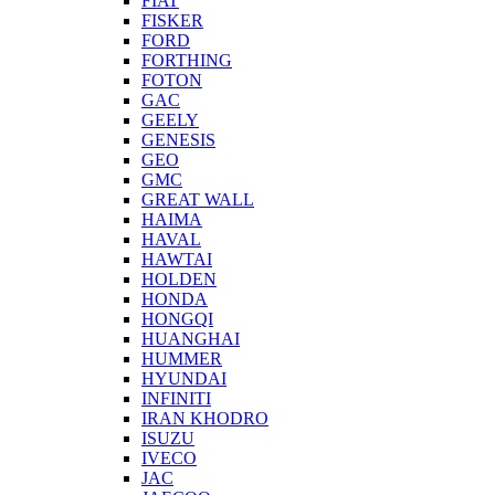
FIAT
FISKER
FORD
FORTHING
FOTON
GAC
GEELY
GENESIS
GEO
GMC
GREAT WALL
HAIMA
HAVAL
HAWTAI
HOLDEN
HONDA
HONGQI
HUANGHAI
HUMMER
HYUNDAI
INFINITI
IRAN KHODRO
ISUZU
IVECO
JAC