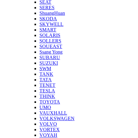
SEAT
SERES
ShuangHuan
SKODA
SKYWELL
SMART
SOLARIS
SOLLERS
SOUEAST
Ssang Yong
SUBARU
SUZUKI
SWM
TANK
TATA
TENET
TESLA
THINK
TOYOTA
UMO
VAUXHALL
VOLKSWAGEN
VOLVO
VORTEX
VOYAH