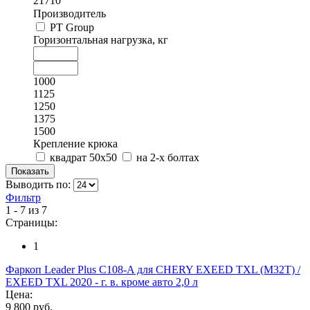
21710
Производитель
PT Group
Горизонтальная нагрузка, кг
1000
1125
1250
1375
1500
Крепление крюка
квадрат 50х50
на 2-х болтах
Выводить по:
Фильтр
1 - 7 из 7
Страницы:
1
Фаркоп Leader Plus C108-A для CHERY EXEED TXL (M32T) /
EXEED TXL 2020 - г. в. кроме авто 2,0 л
Цена:
9 800 руб.