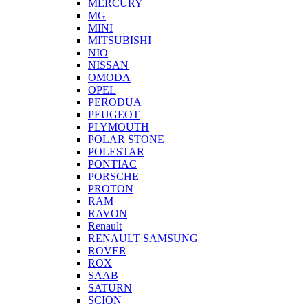
MERCURY
MG
MINI
MITSUBISHI
NIO
NISSAN
OMODA
OPEL
PERODUA
PEUGEOT
PLYMOUTH
POLAR STONE
POLESTAR
PONTIAC
PORSCHE
PROTON
RAM
RAVON
Renault
RENAULT SAMSUNG
ROVER
ROX
SAAB
SATURN
SCION