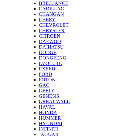
BRILLIANCE
CADILLAC
CHANGAN
CHERY
CHEVROLET
CHRYSLER
CITROEN
DAEWOO
DAIHATSU
DODGE
DONGFENG
EVOLUTE
EXEED
FORD
FOTON
GAC
GEELY
GENESIS
GREAT WALL
HAVAL
HONDA
HUMMER
HYUNDAI
INFINITI
JAGUAR