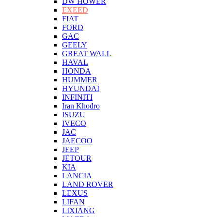
DW HOWER
EXEED
FIAT
FORD
GAC
GEELY
GREAT WALL
HAVAL
HONDA
HUMMER
HYUNDAI
INFINITI
Iran Khodro
ISUZU
IVECO
JAC
JAECOO
JEEP
JETOUR
KIA
LANCIA
LAND ROVER
LEXUS
LIFAN
LIXIANG