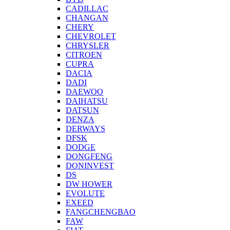
CADILLAC
CHANGAN
CHERY
CHEVROLET
CHRYSLER
CITROEN
CUPRA
DACIA
DADI
DAEWOO
DAIHATSU
DATSUN
DENZA
DERWAYS
DFSK
DODGE
DONGFENG
DONINVEST
DS
DW HOWER
EVOLUTE
EXEED
FANGCHENGBAO
FAW