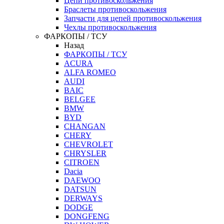
Цепи противоскольжения
Браслеты противоскольжения
Запчасти для цепей противоскольжения
Чехлы противоскольжения
ФАРКОПЫ / ТСУ
Назад
ФАРКОПЫ / ТСУ
ACURA
ALFA ROMEO
AUDI
BAIC
BELGEE
BMW
BYD
CHANGAN
CHERY
CHEVROLET
CHRYSLER
CITROEN
Dacia
DAEWOO
DATSUN
DERWAYS
DODGE
DONGFENG