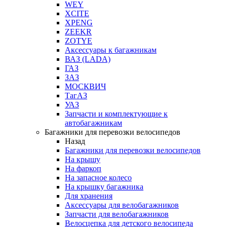
WEY
XCITE
XPENG
ZEEKR
ZOTYE
Аксессуары к багажникам
ВАЗ (LADA)
ГАЗ
ЗАЗ
МОСКВИЧ
ТагАЗ
УАЗ
Запчасти и комплектующие к
автобагажникам
Багажники для перевозки велосипедов
Назад
Багажники для перевозки велосипедов
На крышу
На фаркоп
На запасное колесо
На крышку багажника
Для хранения
Аксессуары для велобагажников
Запчасти для велобагажников
Велосцепка для детского велосипеда