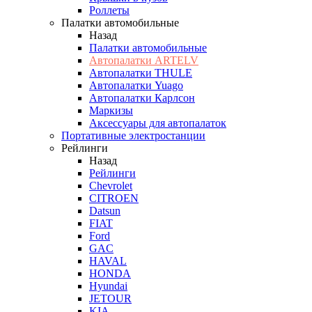
Роллеты
Палатки автомобильные
Назад
Палатки автомобильные
Автопалатки ARTELV
Автопалатки THULE
Автопалатки Yuago
Автопалатки Карлсон
Маркизы
Аксессуары для автопалаток
Портативные электростанции
Рейлинги
Назад
Рейлинги
Chevrolet
CITROEN
Datsun
FIAT
Ford
GAC
HAVAL
HONDA
Hyundai
JETOUR
KIA