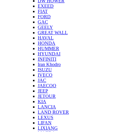
DW HOWER
EXEED
FIAT
FORD
GAC
GEELY
GREAT WALL
HAVAL
HONDA
HUMMER
HYUNDAI
INFINITI
Iran Khodro
ISUZU
IVECO
JAC
JAECOO
JEEP
JETOUR
KIA
LANCIA
LAND ROVER
LEXUS
LIFAN
LIXIANG