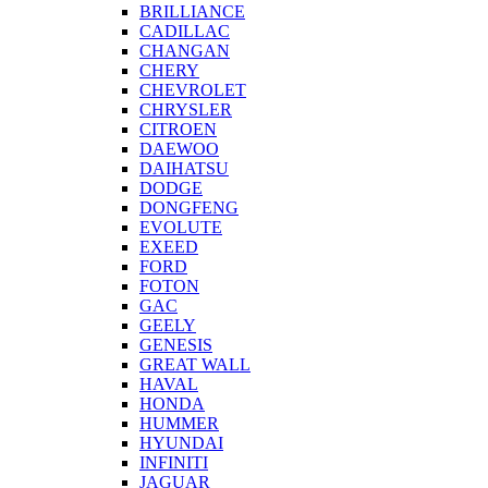
BRILLIANCE
CADILLAC
CHANGAN
CHERY
CHEVROLET
CHRYSLER
CITROEN
DAEWOO
DAIHATSU
DODGE
DONGFENG
EVOLUTE
EXEED
FORD
FOTON
GAC
GEELY
GENESIS
GREAT WALL
HAVAL
HONDA
HUMMER
HYUNDAI
INFINITI
JAGUAR