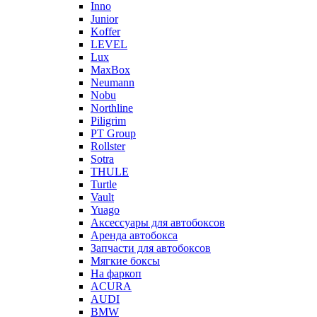
Inno
Junior
Koffer
LEVEL
Lux
MaxBox
Neumann
Nobu
Northline
Piligrim
PT Group
Rollster
Sotra
THULE
Turtle
Vault
Yuago
Аксессуары для автобоксов
Аренда автобокса
Запчасти для автобоксов
Мягкие боксы
На фаркоп
ACURA
AUDI
BMW