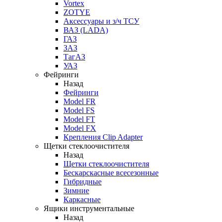
Vortex
ZOTYE
Аксессуары и з/ч ТСУ
ВАЗ (LADA)
ГАЗ
ЗАЗ
ТагАЗ
УАЗ
Фейринги
Назад
Фейринги
Model FR
Model FS
Model FT
Model FX
Крепления Clip Adapter
Щетки стеклоочистителя
Назад
Щетки стеклоочистителя
Бескарскасные всесезонные
Гибридные
Зимние
Каркасные
Ящики инструментальные
Назад