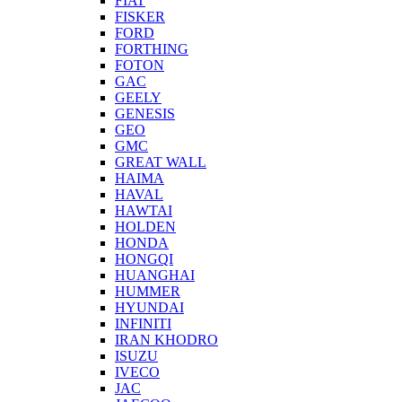
FIAT
FISKER
FORD
FORTHING
FOTON
GAC
GEELY
GENESIS
GEO
GMC
GREAT WALL
HAIMA
HAVAL
HAWTAI
HOLDEN
HONDA
HONGQI
HUANGHAI
HUMMER
HYUNDAI
INFINITI
IRAN KHODRO
ISUZU
IVECO
JAC