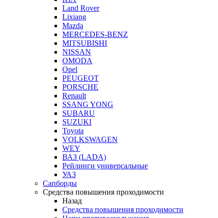
Land Rover
Lixiang
Mazda
MERCEDES-BENZ
MITSUBISHI
NISSAN
OMODA
Opel
PEUGEOT
PORSCHE
Renault
SSANG YONG
SUBARU
SUZUKI
Toyota
VOLKSWAGEN
WEY
ВАЗ (LADA)
Рейлинги универсальные
УАЗ
Сапборды
Средства повышения проходимости
Назад
Средства повышения проходимости