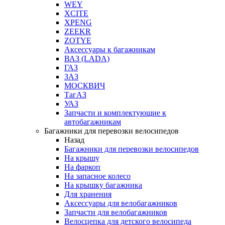
WEY
XCITE
XPENG
ZEEKR
ZOTYE
Аксессуары к багажникам
ВАЗ (LADA)
ГАЗ
ЗАЗ
МОСКВИЧ
ТагАЗ
УАЗ
Запчасти и комплектующие к
автобагажникам
Багажники для перевозки велосипедов
Назад
Багажники для перевозки велосипедов
На крышу
На фаркоп
На запасное колесо
На крышку багажника
Для хранения
Аксессуары для велобагажников
Запчасти для велобагажников
Велосцепка для детского велосипеда