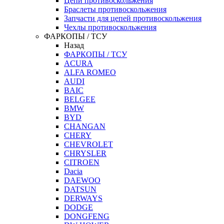
Цепи противоскольжения
Браслеты противоскольжения
Запчасти для цепей противоскольжения
Чехлы противоскольжения
ФАРКОПЫ / ТСУ
Назад
ФАРКОПЫ / ТСУ
ACURA
ALFA ROMEO
AUDI
BAIC
BELGEE
BMW
BYD
CHANGAN
CHERY
CHEVROLET
CHRYSLER
CITROEN
Dacia
DAEWOO
DATSUN
DERWAYS
DODGE
DONGFENG