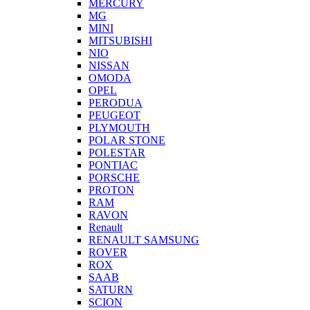
MERCURY
MG
MINI
MITSUBISHI
NIO
NISSAN
OMODA
OPEL
PERODUA
PEUGEOT
PLYMOUTH
POLAR STONE
POLESTAR
PONTIAC
PORSCHE
PROTON
RAM
RAVON
Renault
RENAULT SAMSUNG
ROVER
ROX
SAAB
SATURN
SCION