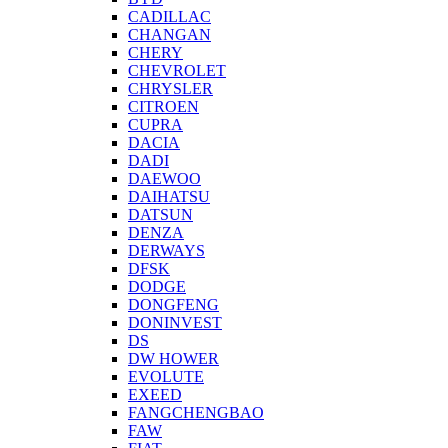
CADILLAC
CHANGAN
CHERY
CHEVROLET
CHRYSLER
CITROEN
CUPRA
DACIA
DADI
DAEWOO
DAIHATSU
DATSUN
DENZA
DERWAYS
DFSK
DODGE
DONGFENG
DONINVEST
DS
DW HOWER
EVOLUTE
EXEED
FANGCHENGBAO
FAW