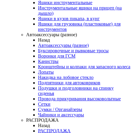
Ящики инструментальные
Инструментальные ящики на прицеп (на
дышло)
Ящики в кузов пикапа, в кунг
Ящики для грузовика (пластиковые) для
инструментов
Автоаксессуары (разное)
Назад
Автоаксессуары (разное)
Буксировочные и рывковые тросы
Воронки для ГСМ
Канистры
Кронштейны и колпаки для запасного колеса
Лопаты
Накидка на лобовое стекло
Подпятники для автоковриков
Подушки и подголовники на спинку
сиденья
Провода прикуривания высоковольтные
Сетки
Сумки / Органайзеры
Чайники и аксессуары
РАСПРОДАЖА
Назад
РАСПРОДАЖА