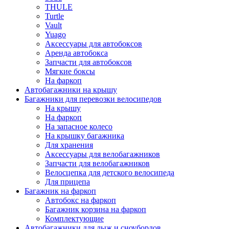
THULE
Turtle
Vault
Yuago
Аксессуары для автобоксов
Аренда автобокса
Запчасти для автобоксов
Мягкие боксы
На фаркоп
Автобагажники на крышу
Багажники для перевозки велосипедов
На крышу
На фаркоп
На запасное колесо
На крышку багажника
Для хранения
Аксессуары для велобагажников
Запчасти для велобагажников
Велосцепка для детского велосипеда
Для прицепа
Багажник на фаркоп
Автобокс на фаркоп
Багажник корзина на фаркоп
Комплектующие
Автобагажники для лыж и сноубордов