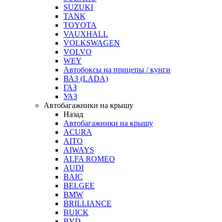
SUZUKI
TANK
TOYOTA
VAUXHALL
VOLKSWAGEN
VOLVO
WEY
Автобоксы на прицепы / кунги
ВАЗ (LADA)
ГАЗ
УАЗ
Автобагажники на крышу
Назад
Автобагажники на крышу
ACURA
AITO
AIWAYS
ALFA ROMEO
AUDI
BAIC
BELGEE
BMW
BRILLIANCE
BUICK
BYD