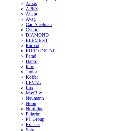
Amos
APEX
Atlant
Avag
Carl Steelman
Cybort
DIAMOND
ELEMENT
Enroad
EURO DETAL
Farad
Hapro
Inno
Junior
Koffer
LEVEL
Lux
MaxBox
Neumann
Nobu
Northline
Piligrim
PT Group
Rollster
Sotra