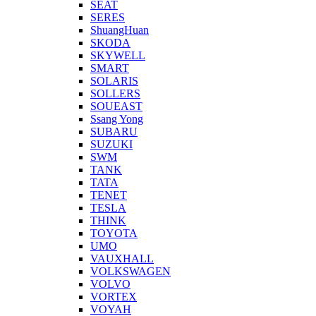
SEAT
SERES
ShuangHuan
SKODA
SKYWELL
SMART
SOLARIS
SOLLERS
SOUEAST
Ssang Yong
SUBARU
SUZUKI
SWM
TANK
TATA
TENET
TESLA
THINK
TOYOTA
UMO
VAUXHALL
VOLKSWAGEN
VOLVO
VORTEX
VOYAH