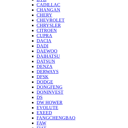
CADILLAC
CHANGAN
CHERY
CHEVROLET
CHRYSLER
CITROEN
CUPRA
DACIA
DADI
DAEWOO
DAIHATSU
DATSUN
DENZA
DERWAYS
DFSK
DODGE
DONGFENG
DONINVEST
DS
DW HOWER
EVOLUTE
EXEED
FANGCHENGBAO
FAW