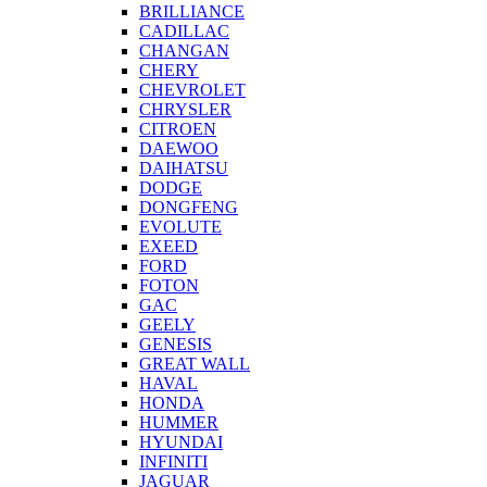
BRILLIANCE
CADILLAC
CHANGAN
CHERY
CHEVROLET
CHRYSLER
CITROEN
DAEWOO
DAIHATSU
DODGE
DONGFENG
EVOLUTE
EXEED
FORD
FOTON
GAC
GEELY
GENESIS
GREAT WALL
HAVAL
HONDA
HUMMER
HYUNDAI
INFINITI
JAGUAR