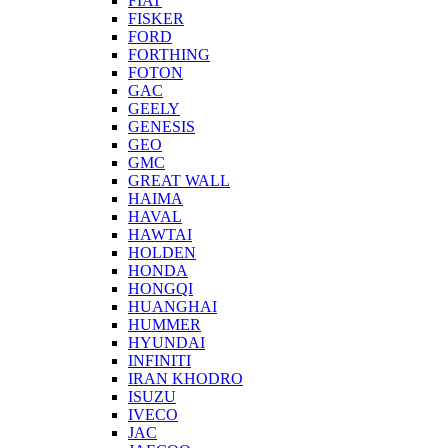
FIAT
FISKER
FORD
FORTHING
FOTON
GAC
GEELY
GENESIS
GEO
GMC
GREAT WALL
HAIMA
HAVAL
HAWTAI
HOLDEN
HONDA
HONGQI
HUANGHAI
HUMMER
HYUNDAI
INFINITI
IRAN KHODRO
ISUZU
IVECO
JAC