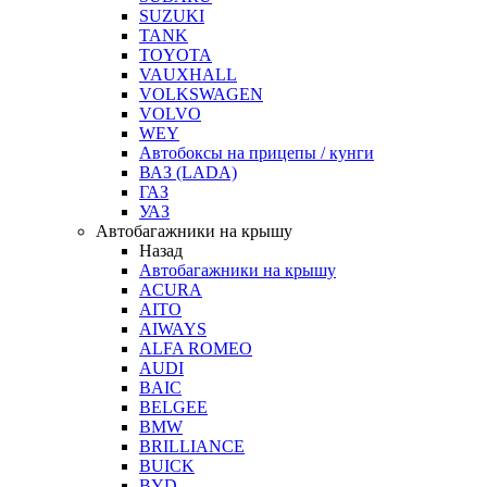
SUZUKI
TANK
TOYOTA
VAUXHALL
VOLKSWAGEN
VOLVO
WEY
Автобоксы на прицепы / кунги
ВАЗ (LADA)
ГАЗ
УАЗ
Автобагажники на крышу
Назад
Автобагажники на крышу
ACURA
AITO
AIWAYS
ALFA ROMEO
AUDI
BAIC
BELGEE
BMW
BRILLIANCE
BUICK
BYD