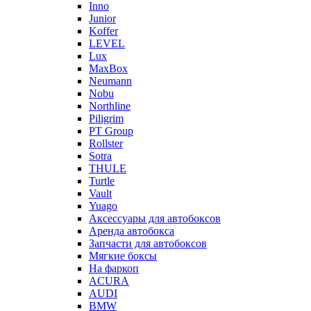
Inno
Junior
Koffer
LEVEL
Lux
MaxBox
Neumann
Nobu
Northline
Piligrim
PT Group
Rollster
Sotra
THULE
Turtle
Vault
Yuago
Аксессуары для автобоксов
Аренда автобокса
Запчасти для автобоксов
Мягкие боксы
На фаркоп
ACURA
AUDI
BMW