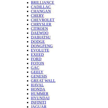
BRILLIANCE
CADILLAC
CHANGAN
CHERY
CHEVROLET
CHRYSLER
CITROEN
DAEWOO
DAIHATSU
DODGE
DONGFENG
EVOLUTE
EXEED
FORD
FOTON
GAC
GEELY
GENESIS
GREAT WALL
HAVAL
HONDA
HUMMER
HYUNDAI
INFINITI
JAGUAR