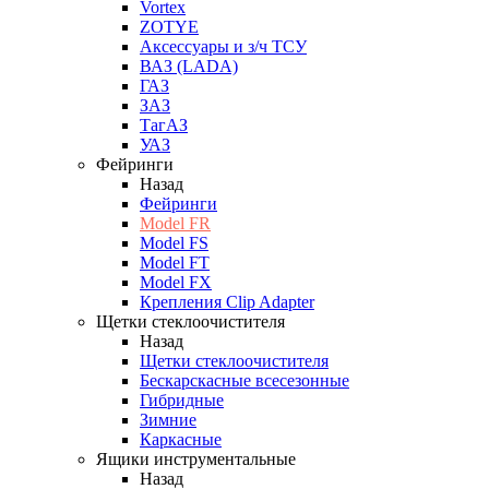
Vortex
ZOTYE
Аксессуары и з/ч ТСУ
ВАЗ (LADA)
ГАЗ
ЗАЗ
ТагАЗ
УАЗ
Фейринги
Назад
Фейринги
Model FR
Model FS
Model FT
Model FX
Крепления Clip Adapter
Щетки стеклоочистителя
Назад
Щетки стеклоочистителя
Бескарскасные всесезонные
Гибридные
Зимние
Каркасные
Ящики инструментальные
Назад