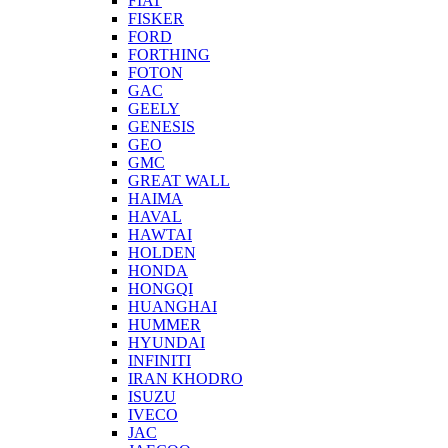
FIAT
FISKER
FORD
FORTHING
FOTON
GAC
GEELY
GENESIS
GEO
GMC
GREAT WALL
HAIMA
HAVAL
HAWTAI
HOLDEN
HONDA
HONGQI
HUANGHAI
HUMMER
HYUNDAI
INFINITI
IRAN KHODRO
ISUZU
IVECO
JAC