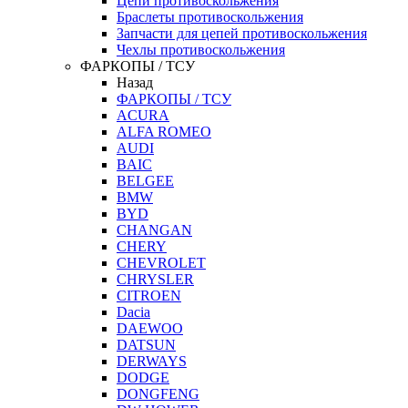
Цепи противоскольжения
Браслеты противоскольжения
Запчасти для цепей противоскольжения
Чехлы противоскольжения
ФАРКОПЫ / ТСУ
Назад
ФАРКОПЫ / ТСУ
ACURA
ALFA ROMEO
AUDI
BAIC
BELGEE
BMW
BYD
CHANGAN
CHERY
CHEVROLET
CHRYSLER
CITROEN
Dacia
DAEWOO
DATSUN
DERWAYS
DODGE
DONGFENG