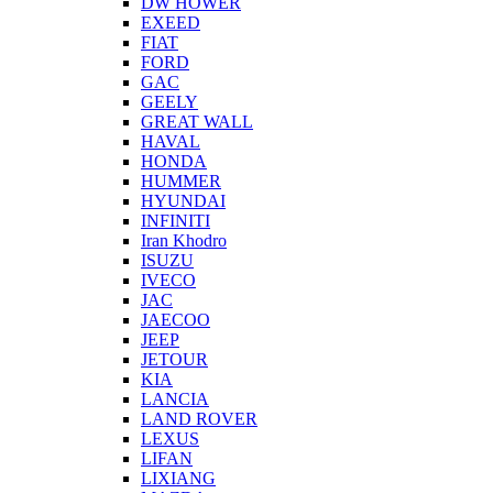
DW HOWER
EXEED
FIAT
FORD
GAC
GEELY
GREAT WALL
HAVAL
HONDA
HUMMER
HYUNDAI
INFINITI
Iran Khodro
ISUZU
IVECO
JAC
JAECOO
JEEP
JETOUR
KIA
LANCIA
LAND ROVER
LEXUS
LIFAN
LIXIANG