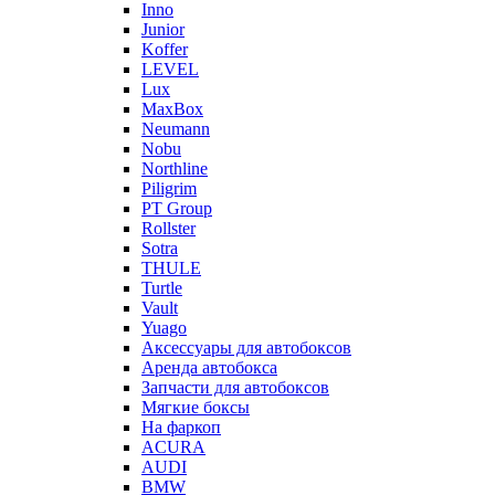
Inno
Junior
Koffer
LEVEL
Lux
MaxBox
Neumann
Nobu
Northline
Piligrim
PT Group
Rollster
Sotra
THULE
Turtle
Vault
Yuago
Аксессуары для автобоксов
Аренда автобокса
Запчасти для автобоксов
Мягкие боксы
На фаркоп
ACURA
AUDI
BMW