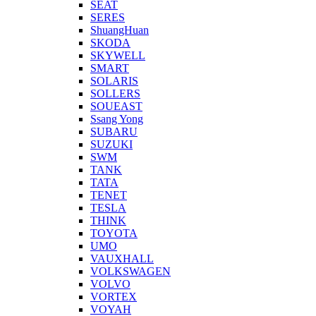
SEAT
SERES
ShuangHuan
SKODA
SKYWELL
SMART
SOLARIS
SOLLERS
SOUEAST
Ssang Yong
SUBARU
SUZUKI
SWM
TANK
TATA
TENET
TESLA
THINK
TOYOTA
UMO
VAUXHALL
VOLKSWAGEN
VOLVO
VORTEX
VOYAH