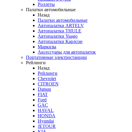
Роллеты
Палатки автомобильные
Назад
Палатки автомобильные
Автопалатки ARTELV
Автопалатки THULE
Автопалатки Yuago
Автопалатки Карлсон
Маркизы
Аксессуары для автопалаток
Портативные электростанции
Рейлинги
Назад
Рейлинги
Chevrolet
CITROEN
Datsun
FIAT
Ford
GAC
HAVAL
HONDA
Hyundai
JETOUR
KIA