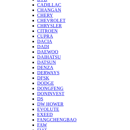
CADILLAC
CHANGAN
CHERY
CHEVROLET
CHRYSLER
CITROEN
CUPRA
DACIA
DADI
DAEWOO
DAIHATSU
DATSUN
DENZA
DERWAYS
DFSK
DODGE
DONGFENG
DONINVEST
DS
DW HOWER
EVOLUTE
EXEED
FANGCHENGBAO
FAW