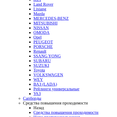
Land Rover
Lixiang
Mazda
MERCEDES-BENZ
MITSUBISHI
NISSAN
OMODA
Opel
PEUGEOT
PORSCHE
Renault
SSANG YONG
SUBARU
SUZUKI
Toyota
VOLKSWAGEN
WEY
ВАЗ (LADA)
Рейлинги универсальные
УАЗ
Сапборды
Средства повышения проходимости
Назад
Средства повышения проходимости