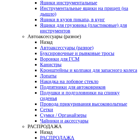
Ящики инструментальные
Инструментальные ящики на прицеп (на
дышло)
Ящики в кузов пикапа, в кунг
Ящики для грузовика (пластиковые) для
инструментов
Автоаксессуары (разное)
Назад
Автоаксессуары (разное)
Буксировочные и рывковые тросы
Воронки для ГСМ
Канистры
Кронштейны и колпаки для запасного колеса
Лопаты
Накидка на лобовое стекло
Подпятники для автоковриков
Подушки и подголовники на спинку
сиденья
Провода прикуривания высоковольтные
Сетки
Сумки / Органайзеры
Чайники и аксессуары
РАСПРОДАЖА
Назад
РАСПРОДАЖА