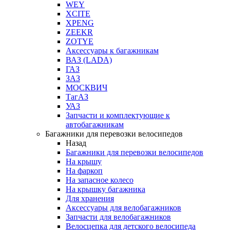
WEY
XCITE
XPENG
ZEEKR
ZOTYE
Аксессуары к багажникам
ВАЗ (LADA)
ГАЗ
ЗАЗ
МОСКВИЧ
ТагАЗ
УАЗ
Запчасти и комплектующие к
автобагажникам
Багажники для перевозки велосипедов
Назад
Багажники для перевозки велосипедов
На крышу
На фаркоп
На запасное колесо
На крышку багажника
Для хранения
Аксессуары для велобагажников
Запчасти для велобагажников
Велосцепка для детского велосипеда