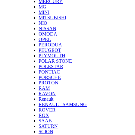
MERCURY
MG
MINI
MITSUBISHI
NIO
NISSAN
OMODA
OPEL
PERODUA
PEUGEOT
PLYMOUTH
POLAR STONE
POLESTAR
PONTIAC
PORSCHE
PROTON
RAM
RAVON
Renault
RENAULT SAMSUNG
ROVER
ROX
SAAB
SATURN
SCION