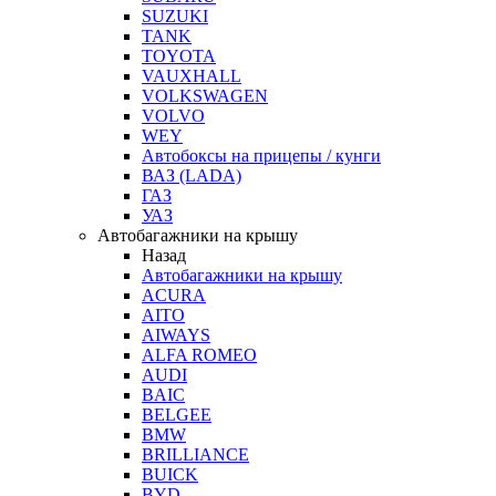
SUZUKI
TANK
TOYOTA
VAUXHALL
VOLKSWAGEN
VOLVO
WEY
Автобоксы на прицепы / кунги
ВАЗ (LADA)
ГАЗ
УАЗ
Автобагажники на крышу
Назад
Автобагажники на крышу
ACURA
AITO
AIWAYS
ALFA ROMEO
AUDI
BAIC
BELGEE
BMW
BRILLIANCE
BUICK
BYD