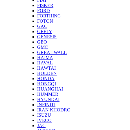
FIAT
FISKER
FORD
FORTHING
FOTON
GAC
GEELY
GENESIS
GEO
GMC
GREAT WALL
HAIMA
HAVAL
HAWTAI
HOLDEN
HONDA
HONGQI
HUANGHAI
HUMMER
HYUNDAI
INFINITI
IRAN KHODRO
ISUZU
IVECO
JAC