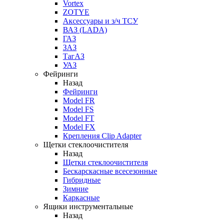
Vortex
ZOTYE
Аксессуары и з/ч ТСУ
ВАЗ (LADA)
ГАЗ
ЗАЗ
ТагАЗ
УАЗ
Фейринги
Назад
Фейринги
Model FR
Model FS
Model FT
Model FX
Крепления Clip Adapter
Щетки стеклоочистителя
Назад
Щетки стеклоочистителя
Бескарскасные всесезонные
Гибридные
Зимние
Каркасные
Ящики инструментальные
Назад