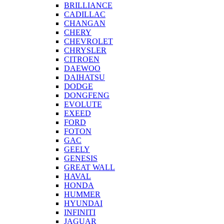
BRILLIANCE
CADILLAC
CHANGAN
CHERY
CHEVROLET
CHRYSLER
CITROEN
DAEWOO
DAIHATSU
DODGE
DONGFENG
EVOLUTE
EXEED
FORD
FOTON
GAC
GEELY
GENESIS
GREAT WALL
HAVAL
HONDA
HUMMER
HYUNDAI
INFINITI
JAGUAR