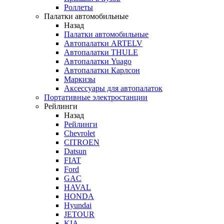
Роллеты
Палатки автомобильные
Назад
Палатки автомобильные
Автопалатки ARTELV
Автопалатки THULE
Автопалатки Yuago
Автопалатки Карлсон
Маркизы
Аксессуары для автопалаток
Портативные электростанции
Рейлинги
Назад
Рейлинги
Chevrolet
CITROEN
Datsun
FIAT
Ford
GAC
HAVAL
HONDA
Hyundai
JETOUR
KIA