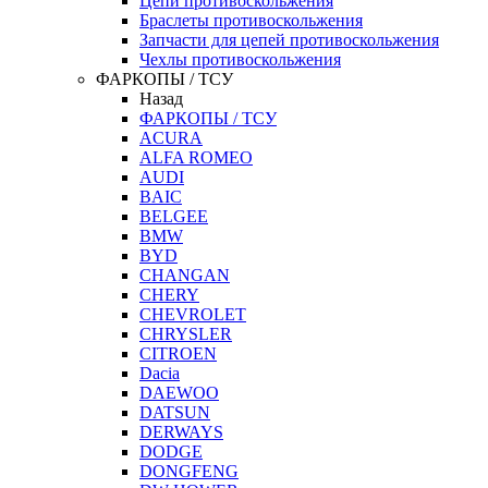
Цепи противоскольжения
Браслеты противоскольжения
Запчасти для цепей противоскольжения
Чехлы противоскольжения
ФАРКОПЫ / ТСУ
Назад
ФАРКОПЫ / ТСУ
ACURA
ALFA ROMEO
AUDI
BAIC
BELGEE
BMW
BYD
CHANGAN
CHERY
CHEVROLET
CHRYSLER
CITROEN
Dacia
DAEWOO
DATSUN
DERWAYS
DODGE
DONGFENG