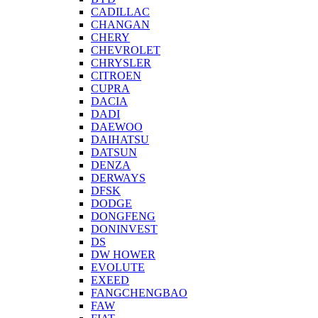
CADILLAC
CHANGAN
CHERY
CHEVROLET
CHRYSLER
CITROEN
CUPRA
DACIA
DADI
DAEWOO
DAIHATSU
DATSUN
DENZA
DERWAYS
DFSK
DODGE
DONGFENG
DONINVEST
DS
DW HOWER
EVOLUTE
EXEED
FANGCHENGBAO
FAW