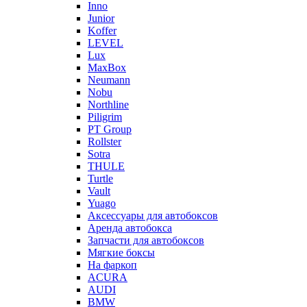
Inno
Junior
Koffer
LEVEL
Lux
MaxBox
Neumann
Nobu
Northline
Piligrim
PT Group
Rollster
Sotra
THULE
Turtle
Vault
Yuago
Аксессуары для автобоксов
Аренда автобокса
Запчасти для автобоксов
Мягкие боксы
На фаркоп
ACURA
AUDI
BMW