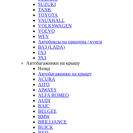
SUZUKI
TANK
TOYOTA
VAUXHALL
VOLKSWAGEN
VOLVO
WEY
Автобоксы на прицепы / кунги
ВАЗ (LADA)
ГАЗ
УАЗ
Автобагажники на крышу
Назад
Автобагажники на крышу
ACURA
AITO
AIWAYS
ALFA ROMEO
AUDI
BAIC
BELGEE
BMW
BRILLIANCE
BUICK
BYD