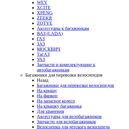
WEY
XCITE
XPENG
ZEEKR
ZOTYE
Аксессуары к багажникам
ВАЗ (LADA)
ГАЗ
ЗАЗ
МОСКВИЧ
ТагАЗ
УАЗ
Запчасти и комплектующие к
автобагажникам
Багажники для перевозки велосипедов
Назад
Багажники для перевозки велосипедов
На крышу
На фаркоп
На запасное колесо
На крышку багажника
Для хранения
Аксессуары для велобагажников
Запчасти для велобагажников
Велосцепка для детского велосипеда