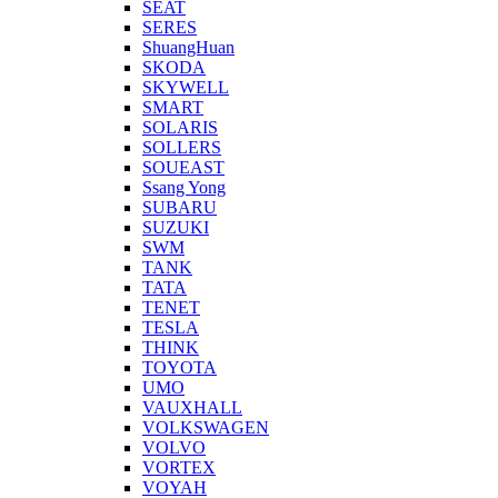
SEAT
SERES
ShuangHuan
SKODA
SKYWELL
SMART
SOLARIS
SOLLERS
SOUEAST
Ssang Yong
SUBARU
SUZUKI
SWM
TANK
TATA
TENET
TESLA
THINK
TOYOTA
UMO
VAUXHALL
VOLKSWAGEN
VOLVO
VORTEX
VOYAH