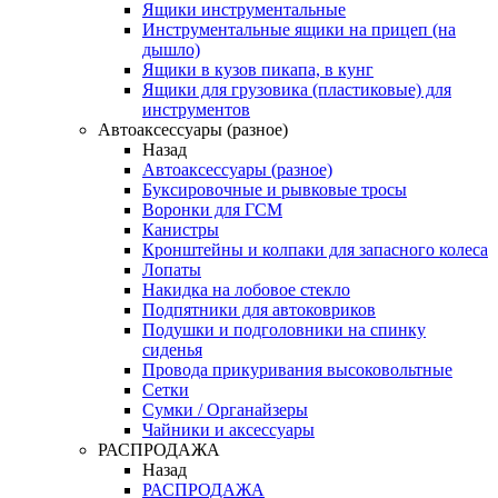
Ящики инструментальные
Инструментальные ящики на прицеп (на
дышло)
Ящики в кузов пикапа, в кунг
Ящики для грузовика (пластиковые) для
инструментов
Автоаксессуары (разное)
Назад
Автоаксессуары (разное)
Буксировочные и рывковые тросы
Воронки для ГСМ
Канистры
Кронштейны и колпаки для запасного колеса
Лопаты
Накидка на лобовое стекло
Подпятники для автоковриков
Подушки и подголовники на спинку
сиденья
Провода прикуривания высоковольтные
Сетки
Сумки / Органайзеры
Чайники и аксессуары
РАСПРОДАЖА
Назад
РАСПРОДАЖА