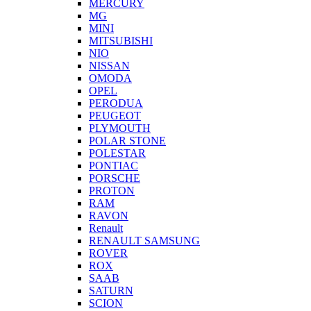
MERCURY
MG
MINI
MITSUBISHI
NIO
NISSAN
OMODA
OPEL
PERODUA
PEUGEOT
PLYMOUTH
POLAR STONE
POLESTAR
PONTIAC
PORSCHE
PROTON
RAM
RAVON
Renault
RENAULT SAMSUNG
ROVER
ROX
SAAB
SATURN
SCION