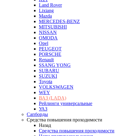
Land Rover
Lixiang
Mazda
MERCEDES-BENZ
MITSUBISHI
NISSAN
OMODA
Opel
PEUGEOT
PORSCHE
Renault
SSANG YONG
SUBARU
SUZUKI
Toyota
VOLKSWAGEN
WEY
ВАЗ (LADA)
Рейлинги универсальные
УАЗ
Сапборды
Средства повышения проходимости
Назад
Средства повышения проходимости