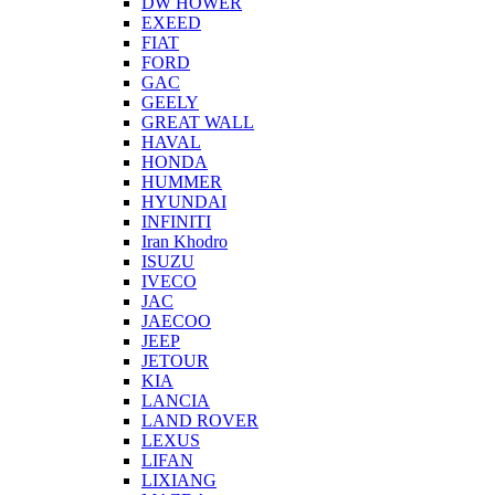
DW HOWER
EXEED
FIAT
FORD
GAC
GEELY
GREAT WALL
HAVAL
HONDA
HUMMER
HYUNDAI
INFINITI
Iran Khodro
ISUZU
IVECO
JAC
JAECOO
JEEP
JETOUR
KIA
LANCIA
LAND ROVER
LEXUS
LIFAN
LIXIANG