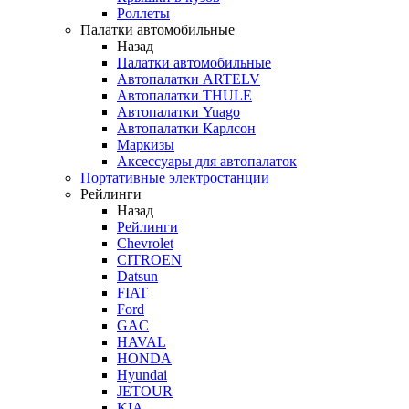
Роллеты
Палатки автомобильные
Назад
Палатки автомобильные
Автопалатки ARTELV
Автопалатки THULE
Автопалатки Yuago
Автопалатки Карлсон
Маркизы
Аксессуары для автопалаток
Портативные электростанции
Рейлинги
Назад
Рейлинги
Chevrolet
CITROEN
Datsun
FIAT
Ford
GAC
HAVAL
HONDA
Hyundai
JETOUR
KIA