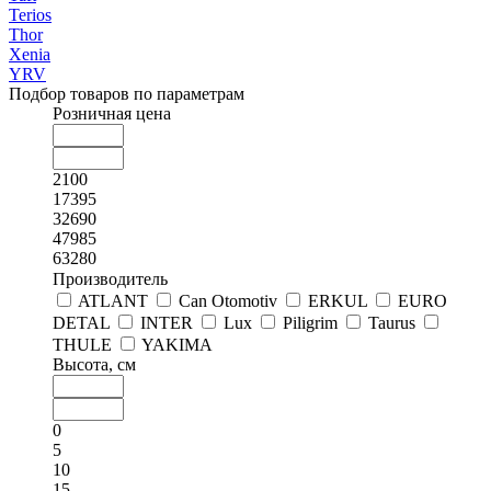
Terios
Thor
Xenia
YRV
Подбор товаров по параметрам
Розничная цена
2100
17395
32690
47985
63280
Производитель
ATLANT
Can Otomotiv
ERKUL
EURO
DETAL
INTER
Lux
Piligrim
Taurus
THULE
YAKIMA
Высота, см
0
5
10
15