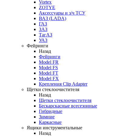
Vortex
ZOTYE
Аксессуары и з/ч ТСУ
ВАЗ (LADA)
ГАЗ
ЗАЗ
ТагАЗ
УАЗ
Фейринги
Назад
Фейринги
Model FR
Model FS
Model FT
Model FX
Крепления Clip Adapter
Щетки стеклоочистителя
Назад
Щетки стеклоочистителя
Бескарскасные всесезонные
Гибридные
Зимние
Каркасные
Ящики инструментальные
Назад