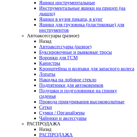
Ящики инструментальные
Инструментальные ящики на прицеп (на
дышло)
Ящики в кузов пикапа, в кунг
Ящики для грузовика (пластиковые) для
инструментов
Автоаксессуары (разное)
Назад
Автоаксессуары (разное)
Буксировочные и рывковые тросы
Воронки для ГСМ
Канистры
Кронштейны и колпаки для запасного колеса
Лопаты
Накидка на лобовое стекло
Подпятники для автоковриков
Подушки и подголовники на спинку
сиденья
Провода прикуривания высоковольтные
Сетки
Сумки / Органайзеры
Чайники и аксессуары
РАСПРОДАЖА
Назад
РАСПРОДАЖА