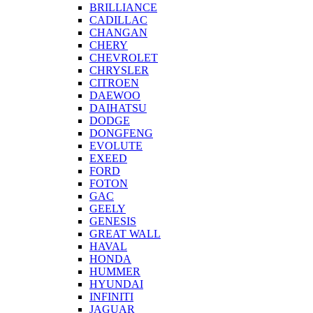
BRILLIANCE
CADILLAC
CHANGAN
CHERY
CHEVROLET
CHRYSLER
CITROEN
DAEWOO
DAIHATSU
DODGE
DONGFENG
EVOLUTE
EXEED
FORD
FOTON
GAC
GEELY
GENESIS
GREAT WALL
HAVAL
HONDA
HUMMER
HYUNDAI
INFINITI
JAGUAR