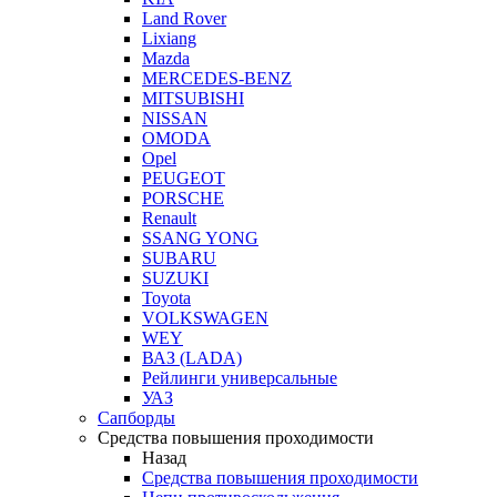
Land Rover
Lixiang
Mazda
MERCEDES-BENZ
MITSUBISHI
NISSAN
OMODA
Opel
PEUGEOT
PORSCHE
Renault
SSANG YONG
SUBARU
SUZUKI
Toyota
VOLKSWAGEN
WEY
ВАЗ (LADA)
Рейлинги универсальные
УАЗ
Сапборды
Средства повышения проходимости
Назад
Средства повышения проходимости