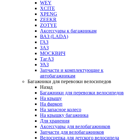
WEY
XCITE
XPENG
ZEEKR
ZOTYE
Аксессуары к багажникам
ВАЗ (LADA)
ГАЗ
ЗАЗ
МОСКВИЧ
ТагАЗ
УАЗ
Запчасти и комплектующие к
автобагажникам
Багажники для перевозки велосипедов
Назад
Багажники для перевозки велосипедов
На крышу
На фаркоп
На запасное колесо
На крышку багажника
Для хранения
Аксессуары для велобагажников
Запчасти для велобагажников
Велосцепка для детского велосипеда