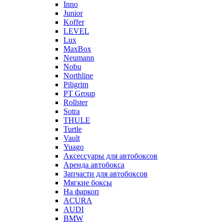
Inno
Junior
Koffer
LEVEL
Lux
MaxBox
Neumann
Nobu
Northline
Piligrim
PT Group
Rollster
Sotra
THULE
Turtle
Vault
Yuago
Аксессуары для автобоксов
Аренда автобокса
Запчасти для автобоксов
Мягкие боксы
На фаркоп
ACURA
AUDI
BMW