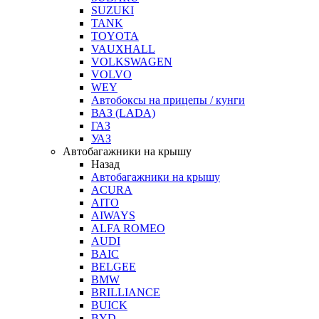
SUZUKI
TANK
TOYOTA
VAUXHALL
VOLKSWAGEN
VOLVO
WEY
Автобоксы на прицепы / кунги
ВАЗ (LADA)
ГАЗ
УАЗ
Автобагажники на крышу
Назад
Автобагажники на крышу
ACURA
AITO
AIWAYS
ALFA ROMEO
AUDI
BAIC
BELGEE
BMW
BRILLIANCE
BUICK
BYD