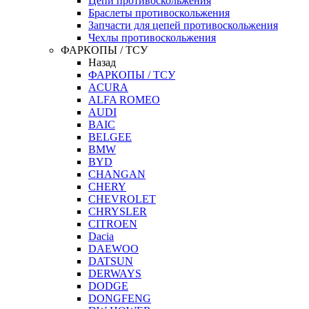
Цепи противоскольжения
Браслеты противоскольжения
Запчасти для цепей противоскольжения
Чехлы противоскольжения
ФАРКОПЫ / ТСУ
Назад
ФАРКОПЫ / ТСУ
ACURA
ALFA ROMEO
AUDI
BAIC
BELGEE
BMW
BYD
CHANGAN
CHERY
CHEVROLET
CHRYSLER
CITROEN
Dacia
DAEWOO
DATSUN
DERWAYS
DODGE
DONGFENG