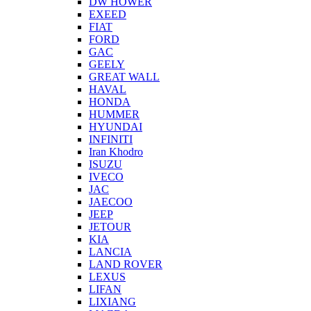
DW HOWER
EXEED
FIAT
FORD
GAC
GEELY
GREAT WALL
HAVAL
HONDA
HUMMER
HYUNDAI
INFINITI
Iran Khodro
ISUZU
IVECO
JAC
JAECOO
JEEP
JETOUR
KIA
LANCIA
LAND ROVER
LEXUS
LIFAN
LIXIANG