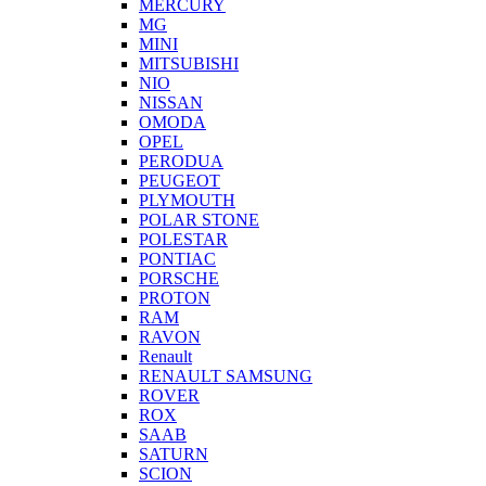
MERCURY
MG
MINI
MITSUBISHI
NIO
NISSAN
OMODA
OPEL
PERODUA
PEUGEOT
PLYMOUTH
POLAR STONE
POLESTAR
PONTIAC
PORSCHE
PROTON
RAM
RAVON
Renault
RENAULT SAMSUNG
ROVER
ROX
SAAB
SATURN
SCION