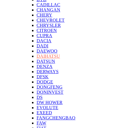
CADILLAC
CHANGAN
CHERY
CHEVROLET
CHRYSLER
CITROEN
CUPRA
DACIA
DADI
DAEWOO
DAIHATSU
DATSUN
DENZA
DERWAYS
DFSK
DODGE
DONGFENG
DONINVEST
DS
DW HOWER
EVOLUTE
EXEED
FANGCHENGBAO
FAW