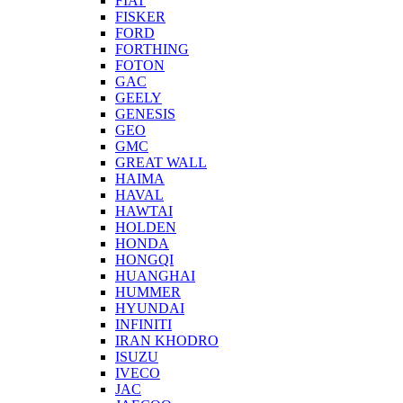
FIAT
FISKER
FORD
FORTHING
FOTON
GAC
GEELY
GENESIS
GEO
GMC
GREAT WALL
HAIMA
HAVAL
HAWTAI
HOLDEN
HONDA
HONGQI
HUANGHAI
HUMMER
HYUNDAI
INFINITI
IRAN KHODRO
ISUZU
IVECO
JAC