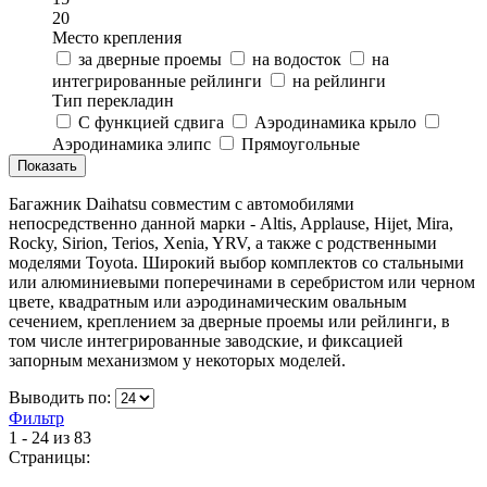
20
Место крепления
за дверные проемы
на водосток
на
интегрированные рейлинги
на рейлинги
Тип перекладин
C функцией сдвига
Аэродинамика крыло
Аэродинамика элипс
Прямоугольные
Багажник Daihatsu совместим с автомобилями
непосредственно данной марки - Altis, Applause, Hijet, Mira,
Rocky, Sirion, Terios, Xenia, YRV, а также с родственными
моделями Toyota. Широкий выбор комплектов со стальными
или алюминиевыми поперечинами в серебристом или черном
цвете, квадратным или аэродинамическим овальным
сечением, креплением за дверные проемы или рейлинги, в
том числе интегрированные заводские, и фиксацией
запорным механизмом у некоторых моделей.
Выводить по:
Фильтр
1 - 24 из 83
Страницы: