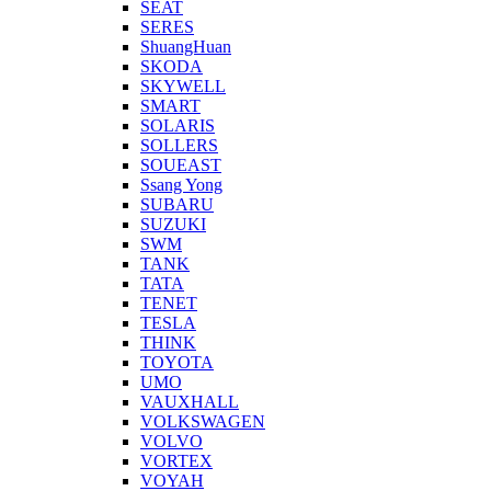
SEAT
SERES
ShuangHuan
SKODA
SKYWELL
SMART
SOLARIS
SOLLERS
SOUEAST
Ssang Yong
SUBARU
SUZUKI
SWM
TANK
TATA
TENET
TESLA
THINK
TOYOTA
UMO
VAUXHALL
VOLKSWAGEN
VOLVO
VORTEX
VOYAH