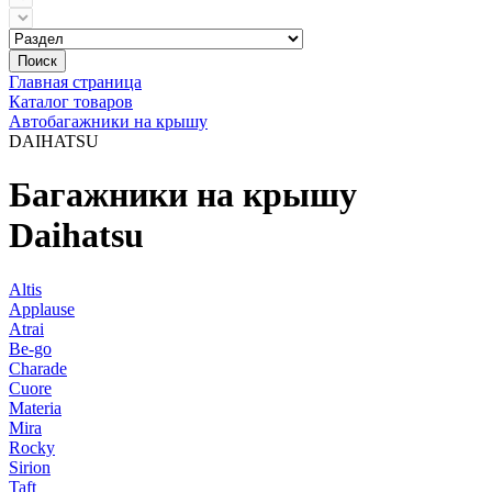
Поиск
Главная страница
Каталог товаров
Автобагажники на крышу
DAIHATSU
Багажники на крышу
Daihatsu
Altis
Applause
Atrai
Be-go
Charade
Cuore
Materia
Mira
Rocky
Sirion
Taft