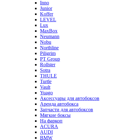
Inno
Junior
Koffer
LEVEL
Lux
MaxBox
Neumann
Nobu
Northline
Piligrim
PT Group
Rollster
Sotra
THULE
Turtle
Vault
Yuago
Аксессуары для автобоксов
Аренда автобокса
Запчасти для автобоксов
Мягкие боксы
На фаркоп
ACURA
AUDI
BMW