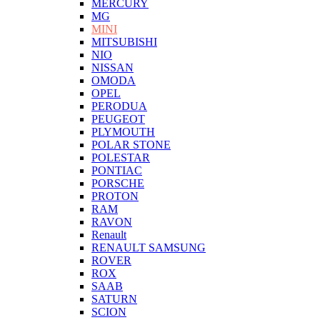
MERCURY
MG
MINI
MITSUBISHI
NIO
NISSAN
OMODA
OPEL
PERODUA
PEUGEOT
PLYMOUTH
POLAR STONE
POLESTAR
PONTIAC
PORSCHE
PROTON
RAM
RAVON
Renault
RENAULT SAMSUNG
ROVER
ROX
SAAB
SATURN
SCION