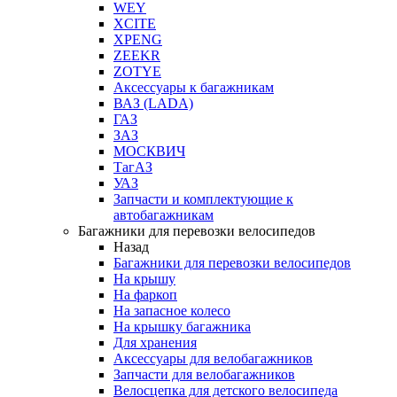
WEY
XCITE
XPENG
ZEEKR
ZOTYE
Аксессуары к багажникам
ВАЗ (LADA)
ГАЗ
ЗАЗ
МОСКВИЧ
ТагАЗ
УАЗ
Запчасти и комплектующие к
автобагажникам
Багажники для перевозки велосипедов
Назад
Багажники для перевозки велосипедов
На крышу
На фаркоп
На запасное колесо
На крышку багажника
Для хранения
Аксессуары для велобагажников
Запчасти для велобагажников
Велосцепка для детского велосипеда