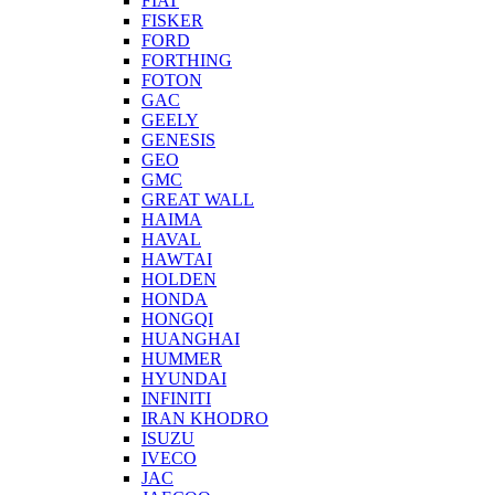
FIAT
FISKER
FORD
FORTHING
FOTON
GAC
GEELY
GENESIS
GEO
GMC
GREAT WALL
HAIMA
HAVAL
HAWTAI
HOLDEN
HONDA
HONGQI
HUANGHAI
HUMMER
HYUNDAI
INFINITI
IRAN KHODRO
ISUZU
IVECO
JAC