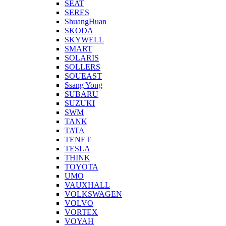
SEAT
SERES
ShuangHuan
SKODA
SKYWELL
SMART
SOLARIS
SOLLERS
SOUEAST
Ssang Yong
SUBARU
SUZUKI
SWM
TANK
TATA
TENET
TESLA
THINK
TOYOTA
UMO
VAUXHALL
VOLKSWAGEN
VOLVO
VORTEX
VOYAH