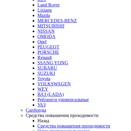
Land Rover
Lixiang
Mazda
MERCEDES-BENZ
MITSUBISHI
NISSAN
OMODA
Opel
PEUGEOT
PORSCHE
Renault
SSANG YONG
SUBARU
SUZUKI
Toyota
VOLKSWAGEN
WEY
ВАЗ (LADA)
Рейлинги универсальные
УАЗ
Сапборды
Средства повышения проходимости
Назад
Средства повышения проходимости