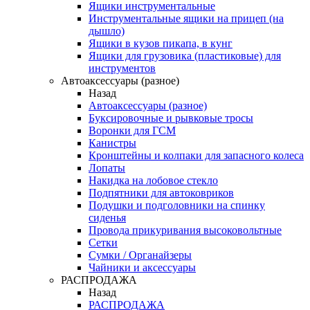
Ящики инструментальные
Инструментальные ящики на прицеп (на
дышло)
Ящики в кузов пикапа, в кунг
Ящики для грузовика (пластиковые) для
инструментов
Автоаксессуары (разное)
Назад
Автоаксессуары (разное)
Буксировочные и рывковые тросы
Воронки для ГСМ
Канистры
Кронштейны и колпаки для запасного колеса
Лопаты
Накидка на лобовое стекло
Подпятники для автоковриков
Подушки и подголовники на спинку
сиденья
Провода прикуривания высоковольтные
Сетки
Сумки / Органайзеры
Чайники и аксессуары
РАСПРОДАЖА
Назад
РАСПРОДАЖА