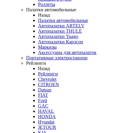
Роллеты
Палатки автомобильные
Назад
Палатки автомобильные
Автопалатки ARTELV
Автопалатки THULE
Автопалатки Yuago
Автопалатки Карлсон
Маркизы
Аксессуары для автопалаток
Портативные электростанции
Рейлинги
Назад
Рейлинги
Chevrolet
CITROEN
Datsun
FIAT
Ford
GAC
HAVAL
HONDA
Hyundai
JETOUR
KIA