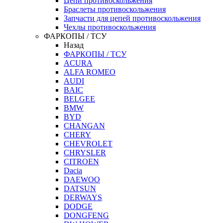
Цепи противоскольжения
Браслеты противоскольжения
Запчасти для цепей противоскольжения
Чехлы противоскольжения
ФАРКОПЫ / ТСУ
Назад
ФАРКОПЫ / ТСУ
ACURA
ALFA ROMEO
AUDI
BAIC
BELGEE
BMW
BYD
CHANGAN
CHERY
CHEVROLET
CHRYSLER
CITROEN
Dacia
DAEWOO
DATSUN
DERWAYS
DODGE
DONGFENG