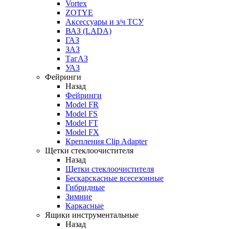
Vortex
ZOTYE
Аксессуары и з/ч ТСУ
ВАЗ (LADA)
ГАЗ
ЗАЗ
ТагАЗ
УАЗ
Фейринги
Назад
Фейринги
Model FR
Model FS
Model FT
Model FX
Крепления Clip Adapter
Щетки стеклоочистителя
Назад
Щетки стеклоочистителя
Бескарскасные всесезонные
Гибридные
Зимние
Каркасные
Ящики инструментальные
Назад