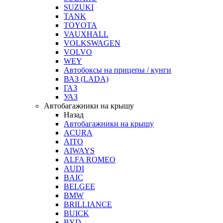
SUZUKI
TANK
TOYOTA
VAUXHALL
VOLKSWAGEN
VOLVO
WEY
Автобоксы на прицепы / кунги
ВАЗ (LADA)
ГАЗ
УАЗ
Автобагажники на крышу
Назад
Автобагажники на крышу
ACURA
AITO
AIWAYS
ALFA ROMEO
AUDI
BAIC
BELGEE
BMW
BRILLIANCE
BUICK
BYD