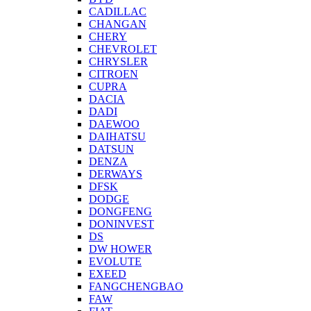
CADILLAC
CHANGAN
CHERY
CHEVROLET
CHRYSLER
CITROEN
CUPRA
DACIA
DADI
DAEWOO
DAIHATSU
DATSUN
DENZA
DERWAYS
DFSK
DODGE
DONGFENG
DONINVEST
DS
DW HOWER
EVOLUTE
EXEED
FANGCHENGBAO
FAW