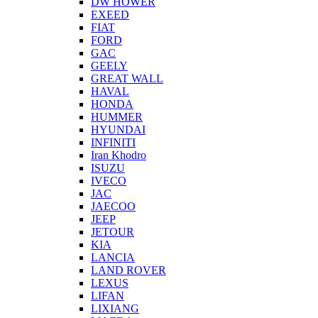
DW HOWER
EXEED
FIAT
FORD
GAC
GEELY
GREAT WALL
HAVAL
HONDA
HUMMER
HYUNDAI
INFINITI
Iran Khodro
ISUZU
IVECO
JAC
JAECOO
JEEP
JETOUR
KIA
LANCIA
LAND ROVER
LEXUS
LIFAN
LIXIANG