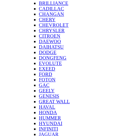
BRILLIANCE
CADILLAC
CHANGAN
CHERY
CHEVROLET
CHRYSLER
CITROEN
DAEWOO
DAIHATSU
DODGE
DONGFENG
EVOLUTE
EXEED
FORD
FOTON
GAC
GEELY
GENESIS
GREAT WALL
HAVAL
HONDA
HUMMER
HYUNDAI
INFINITI
JAGUAR