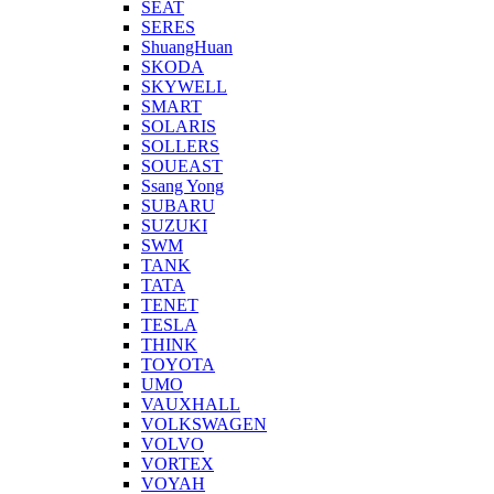
SEAT
SERES
ShuangHuan
SKODA
SKYWELL
SMART
SOLARIS
SOLLERS
SOUEAST
Ssang Yong
SUBARU
SUZUKI
SWM
TANK
TATA
TENET
TESLA
THINK
TOYOTA
UMO
VAUXHALL
VOLKSWAGEN
VOLVO
VORTEX
VOYAH