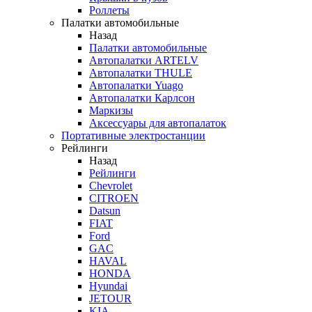
Роллеты
Палатки автомобильные
Назад
Палатки автомобильные
Автопалатки ARTELV
Автопалатки THULE
Автопалатки Yuago
Автопалатки Карлсон
Маркизы
Аксессуары для автопалаток
Портативные электростанции
Рейлинги
Назад
Рейлинги
Chevrolet
CITROEN
Datsun
FIAT
Ford
GAC
HAVAL
HONDA
Hyundai
JETOUR
KIA