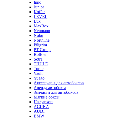
Inno
Junior
Koffer
LEVEL
Lux
MaxBox
Neumann
Nobu
Northline
Piligrim
PT Group
Rollster
Sotra
THULE
Turtle
Vault
Yuago
Аксессуары для автобоксов
Аренда автобокса
Запчасти для автобоксов
Мягкие боксы
На фаркоп
ACURA
AUDI
BMW