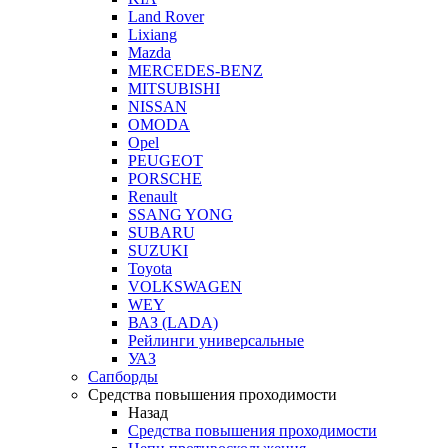
Land Rover
Lixiang
Mazda
MERCEDES-BENZ
MITSUBISHI
NISSAN
OMODA
Opel
PEUGEOT
PORSCHE
Renault
SSANG YONG
SUBARU
SUZUKI
Toyota
VOLKSWAGEN
WEY
ВАЗ (LADA)
Рейлинги универсальные
УАЗ
Сапборды
Средства повышения проходимости
Назад
Средства повышения проходимости