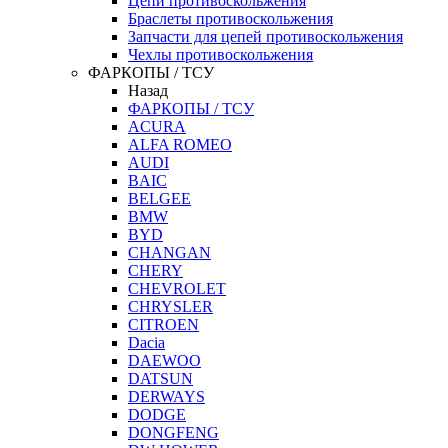
Цепи противоскольжения
Браслеты противоскольжения
Запчасти для цепей противоскольжения
Чехлы противоскольжения
ФАРКОПЫ / ТСУ
Назад
ФАРКОПЫ / ТСУ
ACURA
ALFA ROMEO
AUDI
BAIC
BELGEE
BMW
BYD
CHANGAN
CHERY
CHEVROLET
CHRYSLER
CITROEN
Dacia
DAEWOO
DATSUN
DERWAYS
DODGE
DONGFENG