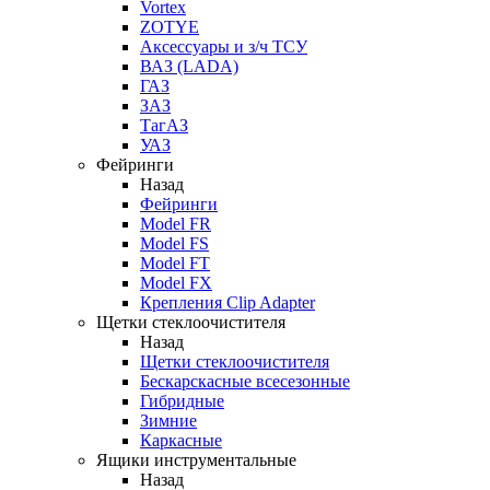
Vortex
ZOTYE
Аксессуары и з/ч ТСУ
ВАЗ (LADA)
ГАЗ
ЗАЗ
ТагАЗ
УАЗ
Фейринги
Назад
Фейринги
Model FR
Model FS
Model FT
Model FX
Крепления Clip Adapter
Щетки стеклоочистителя
Назад
Щетки стеклоочистителя
Бескарскасные всесезонные
Гибридные
Зимние
Каркасные
Ящики инструментальные
Назад