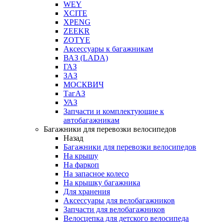
WEY
XCITE
XPENG
ZEEKR
ZOTYE
Аксессуары к багажникам
ВАЗ (LADA)
ГАЗ
ЗАЗ
МОСКВИЧ
ТагАЗ
УАЗ
Запчасти и комплектующие к
автобагажникам
Багажники для перевозки велосипедов
Назад
Багажники для перевозки велосипедов
На крышу
На фаркоп
На запасное колесо
На крышку багажника
Для хранения
Аксессуары для велобагажников
Запчасти для велобагажников
Велосцепка для детского велосипеда