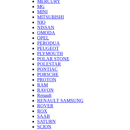
MERCURY
MG
MINI
MITSUBISHI
NIO
NISSAN
OMODA
OPEL
PERODUA
PEUGEOT
PLYMOUTH
POLAR STONE
POLESTAR
PONTIAC
PORSCHE
PROTON
RAM
RAVON
Renault
RENAULT SAMSUNG
ROVER
ROX
SAAB
SATURN
SCION