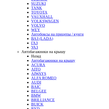
SUZUKI
TANK
TOYOTA
VAUXHALL
VOLKSWAGEN
VOLVO
WEY
Автобоксы на прицепы / кунги
ВАЗ (LADA)
ГАЗ
УАЗ
Автобагажники на крышу
Назад
Автобагажники на крышу
ACURA
AITO
AIWAYS
ALFA ROMEO
AUDI
BAIC
BELGEE
BMW
BRILLIANCE
BUICK
BYD