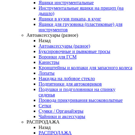
Ящики инструментальные
Инструментальные ящики на прицеп (на
дышло)
Ящики в кузов пикапа, в кунг
Ящики для грузовика (пластиковые) для
инструментов
Автоаксессуары (разное)
Назад
Автоаксессуары (разное)
Буксировочные и рывковые тросы
Воронки для ГСМ
Канистры
Кронштейны и колпаки для запасного колеса
Лопаты
Накидка на лобовое стекло
Подпятники для автоковриков
Подушки и подголовники на спинку
сиденья
Провода прикуривания высоковольтные
Сетки
Сумки / Органайзеры
Чайники и аксессуары
РАСПРОДАЖА
Назад
РАСПРОДАЖА