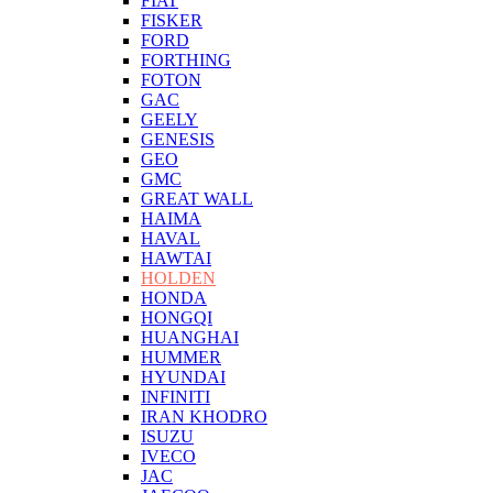
FIAT
FISKER
FORD
FORTHING
FOTON
GAC
GEELY
GENESIS
GEO
GMC
GREAT WALL
HAIMA
HAVAL
HAWTAI
HOLDEN
HONDA
HONGQI
HUANGHAI
HUMMER
HYUNDAI
INFINITI
IRAN KHODRO
ISUZU
IVECO
JAC