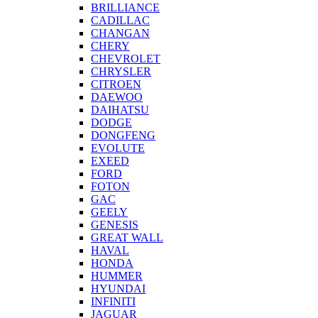
BRILLIANCE
CADILLAC
CHANGAN
CHERY
CHEVROLET
CHRYSLER
CITROEN
DAEWOO
DAIHATSU
DODGE
DONGFENG
EVOLUTE
EXEED
FORD
FOTON
GAC
GEELY
GENESIS
GREAT WALL
HAVAL
HONDA
HUMMER
HYUNDAI
INFINITI
JAGUAR