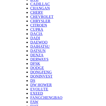
CADILLAC
CHANGAN
CHERY
CHEVROLET
CHRYSLER
CITROEN
CUPRA
DACIA
DADI
DAEWOO
DAIHATSU
DATSUN
DENZA
DERWAYS
DFSK
DODGE
DONGFENG
DONINVEST
DS
DW HOWER
EVOLUTE
EXEED
FANGCHENGBAO
FAW