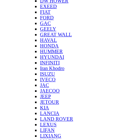
DW HOWER
EXEED
FIAT
FORD
GAC
GEELY
GREAT WALL
HAVAL
HONDA
HUMMER
HYUNDAI
INFINITI
Iran Khodro
ISUZU
IVECO
JAC
JAECOO
JEEP
JETOUR
KIA
LANCIA
LAND ROVER
LEXUS
LIFAN
LIXIANG