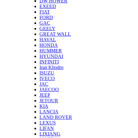
DW HOWER
EXEED
FIAT
FORD
GAC
GEELY
GREAT WALL
HAVAL
HONDA
HUMMER
HYUNDAI
INFINITI
Iran Khodro
ISUZU
IVECO
JAC
JAECOO
JEEP
JETOUR
KIA
LANCIA
LAND ROVER
LEXUS
LIFAN
LIXIANG