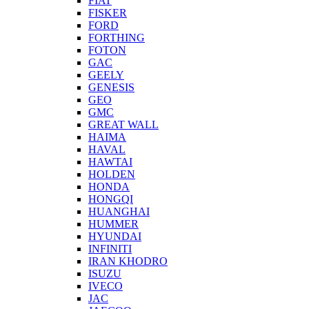
FIAT
FISKER
FORD
FORTHING
FOTON
GAC
GEELY
GENESIS
GEO
GMC
GREAT WALL
HAIMA
HAVAL
HAWTAI
HOLDEN
HONDA
HONGQI
HUANGHAI
HUMMER
HYUNDAI
INFINITI
IRAN KHODRO
ISUZU
IVECO
JAC