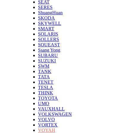
SEAT
SERES
ShuangHuan
SKODA
SKYWELL
SMART
SOLARIS
SOLLERS
SOUEAST
Ssang Yong
SUBARU
SUZUKI
SWM
TANK
TATA
TENET
TESLA
THINK
TOYOTA
UMO
VAUXHALL
VOLKSWAGEN
VOLVO
VORTEX
VOYAH