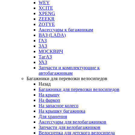
WEY
XCITE
XPENG
ZEEKR
ZOTYE
Аксессуары к багажникам
ВАЗ (LADA)
ГАЗ
ЗАЗ
МОСКВИЧ
ТагАЗ
УАЗ
Запчасти и комплектующие к
автобагажникам
Багажники для перевозки велосипедов
Назад
Багажники для перевозки велосипедов
На крышу
На фаркоп
На запасное колесо
На крышку багажника
Для хранения
Аксессуары для велобагажников
Запчасти для велобагажников
Велосцепка для детского велосипеда