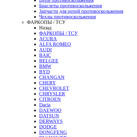
Цепи противоскольжения
Браслеты противоскольжения
Запчасти для цепей противоскольжения
Чехлы противоскольжения
ФАРКОПЫ / ТСУ
Назад
ФАРКОПЫ / ТСУ
ACURA
ALFA ROMEO
AUDI
BAIC
BELGEE
BMW
BYD
CHANGAN
CHERY
CHEVROLET
CHRYSLER
CITROEN
Dacia
DAEWOO
DATSUN
DERWAYS
DODGE
DONGFENG