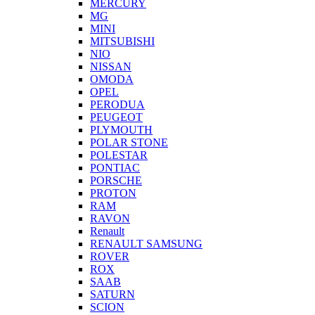
MERCURY
MG
MINI
MITSUBISHI
NIO
NISSAN
OMODA
OPEL
PERODUA
PEUGEOT
PLYMOUTH
POLAR STONE
POLESTAR
PONTIAC
PORSCHE
PROTON
RAM
RAVON
Renault
RENAULT SAMSUNG
ROVER
ROX
SAAB
SATURN
SCION