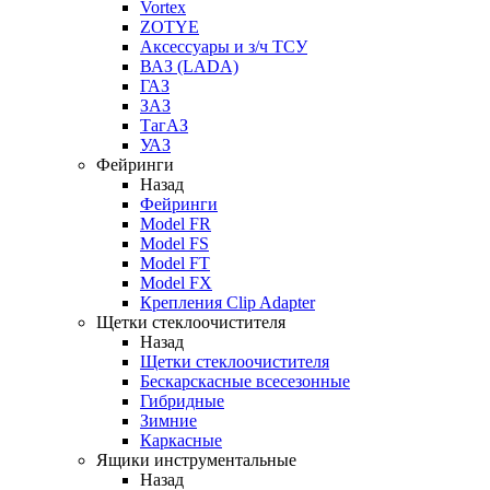
Vortex
ZOTYE
Аксессуары и з/ч ТСУ
ВАЗ (LADA)
ГАЗ
ЗАЗ
ТагАЗ
УАЗ
Фейринги
Назад
Фейринги
Model FR
Model FS
Model FT
Model FX
Крепления Clip Adapter
Щетки стеклоочистителя
Назад
Щетки стеклоочистителя
Бескарскасные всесезонные
Гибридные
Зимние
Каркасные
Ящики инструментальные
Назад