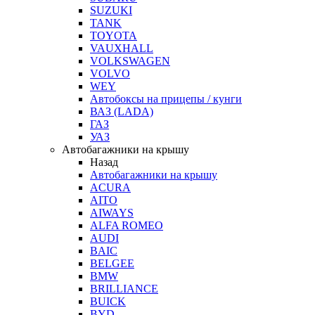
SUZUKI
TANK
TOYOTA
VAUXHALL
VOLKSWAGEN
VOLVO
WEY
Автобоксы на прицепы / кунги
ВАЗ (LADA)
ГАЗ
УАЗ
Автобагажники на крышу
Назад
Автобагажники на крышу
ACURA
AITO
AIWAYS
ALFA ROMEO
AUDI
BAIC
BELGEE
BMW
BRILLIANCE
BUICK
BYD