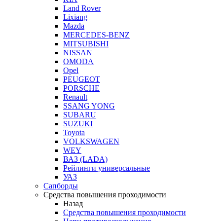
Land Rover
Lixiang
Mazda
MERCEDES-BENZ
MITSUBISHI
NISSAN
OMODA
Opel
PEUGEOT
PORSCHE
Renault
SSANG YONG
SUBARU
SUZUKI
Toyota
VOLKSWAGEN
WEY
ВАЗ (LADA)
Рейлинги универсальные
УАЗ
Сапборды
Средства повышения проходимости
Назад
Средства повышения проходимости