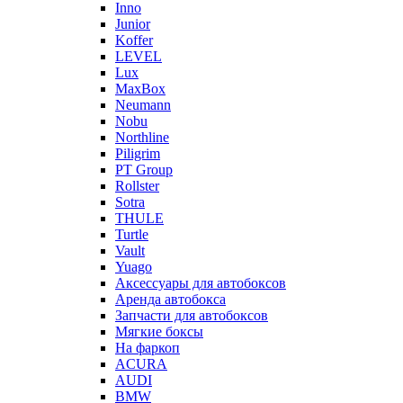
Inno
Junior
Koffer
LEVEL
Lux
MaxBox
Neumann
Nobu
Northline
Piligrim
PT Group
Rollster
Sotra
THULE
Turtle
Vault
Yuago
Аксессуары для автобоксов
Аренда автобокса
Запчасти для автобоксов
Мягкие боксы
На фаркоп
ACURA
AUDI
BMW