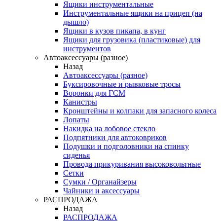
Ящики инструментальные
Инструментальные ящики на прицеп (на
дышло)
Ящики в кузов пикапа, в кунг
Ящики для грузовика (пластиковые) для
инструментов
Автоаксессуары (разное)
Назад
Автоаксессуары (разное)
Буксировочные и рывковые тросы
Воронки для ГСМ
Канистры
Кронштейны и колпаки для запасного колеса
Лопаты
Накидка на лобовое стекло
Подпятники для автоковриков
Подушки и подголовники на спинку
сиденья
Провода прикуривания высоковольтные
Сетки
Сумки / Органайзеры
Чайники и аксессуары
РАСПРОДАЖА
Назад
РАСПРОДАЖА