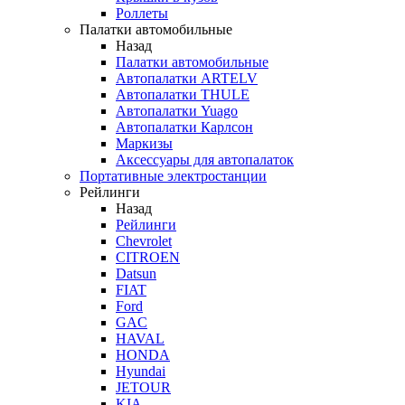
Роллеты
Палатки автомобильные
Назад
Палатки автомобильные
Автопалатки ARTELV
Автопалатки THULE
Автопалатки Yuago
Автопалатки Карлсон
Маркизы
Аксессуары для автопалаток
Портативные электростанции
Рейлинги
Назад
Рейлинги
Chevrolet
CITROEN
Datsun
FIAT
Ford
GAC
HAVAL
HONDA
Hyundai
JETOUR
KIA