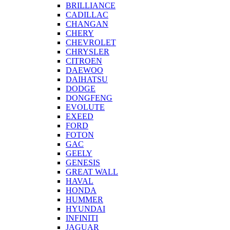
BRILLIANCE
CADILLAC
CHANGAN
CHERY
CHEVROLET
CHRYSLER
CITROEN
DAEWOO
DAIHATSU
DODGE
DONGFENG
EVOLUTE
EXEED
FORD
FOTON
GAC
GEELY
GENESIS
GREAT WALL
HAVAL
HONDA
HUMMER
HYUNDAI
INFINITI
JAGUAR