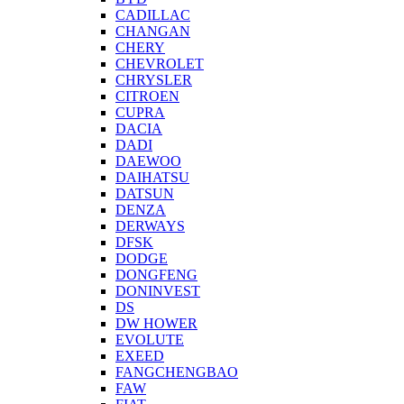
CADILLAC
CHANGAN
CHERY
CHEVROLET
CHRYSLER
CITROEN
CUPRA
DACIA
DADI
DAEWOO
DAIHATSU
DATSUN
DENZA
DERWAYS
DFSK
DODGE
DONGFENG
DONINVEST
DS
DW HOWER
EVOLUTE
EXEED
FANGCHENGBAO
FAW