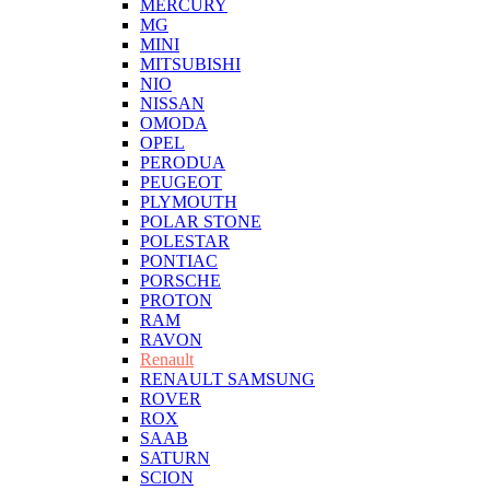
MERCURY
MG
MINI
MITSUBISHI
NIO
NISSAN
OMODA
OPEL
PERODUA
PEUGEOT
PLYMOUTH
POLAR STONE
POLESTAR
PONTIAC
PORSCHE
PROTON
RAM
RAVON
Renault
RENAULT SAMSUNG
ROVER
ROX
SAAB
SATURN
SCION