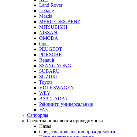
Land Rover
Lixiang
Mazda
MERCEDES-BENZ
MITSUBISHI
NISSAN
OMODA
Opel
PEUGEOT
PORSCHE
Renault
SSANG YONG
SUBARU
SUZUKI
Toyota
VOLKSWAGEN
WEY
ВАЗ (LADA)
Рейлинги универсальные
УАЗ
Сапборды
Средства повышения проходимости
Назад
Средства повышения проходимости