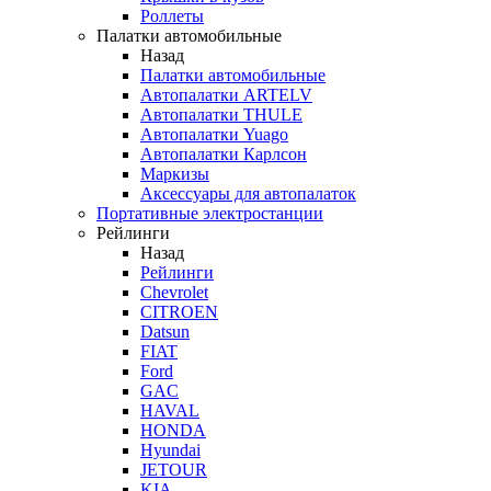
Роллеты
Палатки автомобильные
Назад
Палатки автомобильные
Автопалатки ARTELV
Автопалатки THULE
Автопалатки Yuago
Автопалатки Карлсон
Маркизы
Аксессуары для автопалаток
Портативные электростанции
Рейлинги
Назад
Рейлинги
Chevrolet
CITROEN
Datsun
FIAT
Ford
GAC
HAVAL
HONDA
Hyundai
JETOUR
KIA