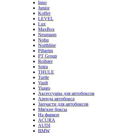
Inno
Junior
Koffer
LEVEL
Lux
MaxBox
Neumann
Nobu
Northline
Piligrim
PT Group
Rollster
Sotra
THULE
Turtle
Vault
Yuago
Аксессуары для автобоксов
Аренда автобокса
Запчасти для автобоксов
Мягкие боксы
На фаркоп
ACURA
AUDI
BMW