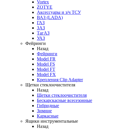
Vortex
ZOTYE
Аксессуары и з/ч ТСУ
ВАЗ (LADA)
ГАЗ
ЗАЗ
ТагАЗ
УАЗ
Фейринги
Назад
Фейринги
Model FR
Model FS
Model FT
Model FX
Крепления Clip Adapter
Щетки стеклоочистителя
Назад
Щетки стеклоочистителя
Бескарскасные всесезонные
Гибридные
Зимние
Каркасные
Ящики инструментальные
Назад