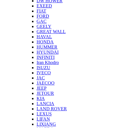
DW HOWER
EXEED
FIAT
FORD
GAC
GEELY
GREAT WALL
HAVAL
HONDA
HUMMER
HYUNDAI
INFINITI
Iran Khodro
ISUZU
IVECO
JAC
JAECOO
JEEP
JETOUR
KIA
LANCIA
LAND ROVER
LEXUS
LIFAN
LIXIANG