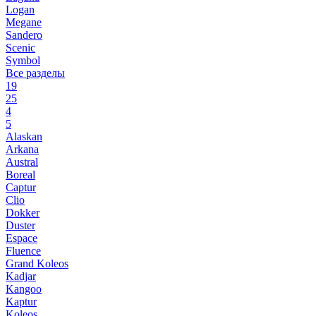
Logan
Megane
Sandero
Scenic
Symbol
Все разделы
19
25
4
5
Alaskan
Arkana
Austral
Boreal
Captur
Clio
Dokker
Duster
Espace
Fluence
Grand Koleos
Kadjar
Kangoo
Kaptur
Koleos