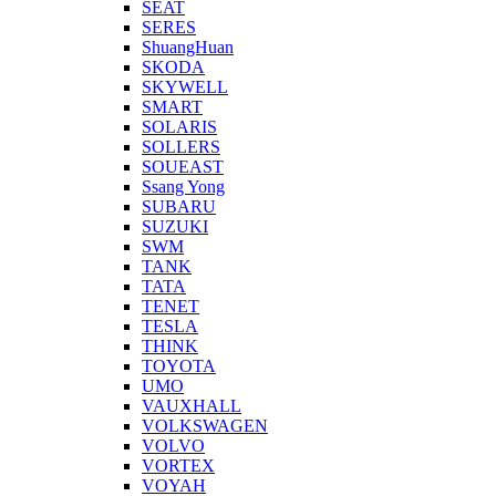
SEAT
SERES
ShuangHuan
SKODA
SKYWELL
SMART
SOLARIS
SOLLERS
SOUEAST
Ssang Yong
SUBARU
SUZUKI
SWM
TANK
TATA
TENET
TESLA
THINK
TOYOTA
UMO
VAUXHALL
VOLKSWAGEN
VOLVO
VORTEX
VOYAH