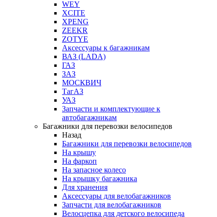
WEY
XCITE
XPENG
ZEEKR
ZOTYE
Аксессуары к багажникам
ВАЗ (LADA)
ГАЗ
ЗАЗ
МОСКВИЧ
ТагАЗ
УАЗ
Запчасти и комплектующие к
автобагажникам
Багажники для перевозки велосипедов
Назад
Багажники для перевозки велосипедов
На крышу
На фаркоп
На запасное колесо
На крышку багажника
Для хранения
Аксессуары для велобагажников
Запчасти для велобагажников
Велосцепка для детского велосипеда