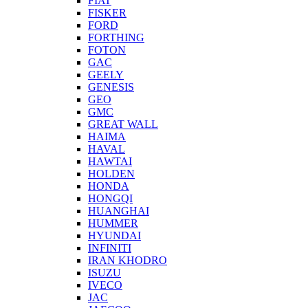
FIAT
FISKER
FORD
FORTHING
FOTON
GAC
GEELY
GENESIS
GEO
GMC
GREAT WALL
HAIMA
HAVAL
HAWTAI
HOLDEN
HONDA
HONGQI
HUANGHAI
HUMMER
HYUNDAI
INFINITI
IRAN KHODRO
ISUZU
IVECO
JAC