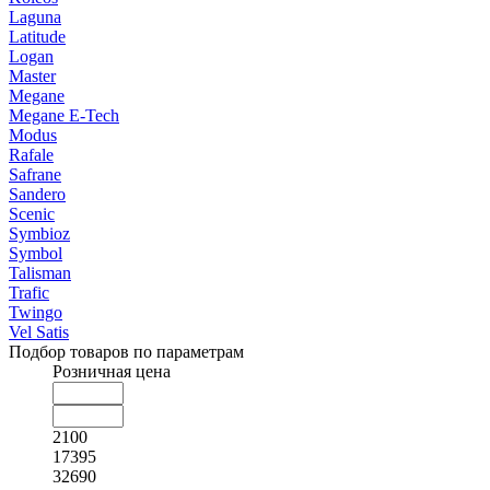
Laguna
Latitude
Logan
Master
Megane
Megane E-Tech
Modus
Rafale
Safrane
Sandero
Scenic
Symbioz
Symbol
Talisman
Trafic
Twingo
Vel Satis
Подбор товаров по параметрам
Розничная цена
2100
17395
32690