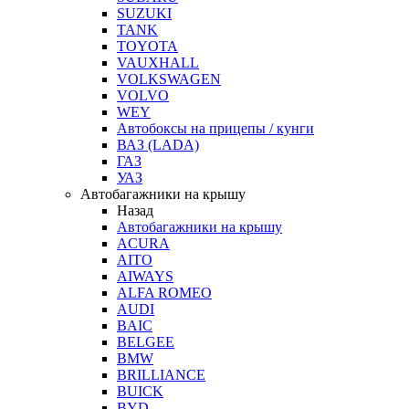
SUZUKI
TANK
TOYOTA
VAUXHALL
VOLKSWAGEN
VOLVO
WEY
Автобоксы на прицепы / кунги
ВАЗ (LADA)
ГАЗ
УАЗ
Автобагажники на крышу
Назад
Автобагажники на крышу
ACURA
AITO
AIWAYS
ALFA ROMEO
AUDI
BAIC
BELGEE
BMW
BRILLIANCE
BUICK
BYD