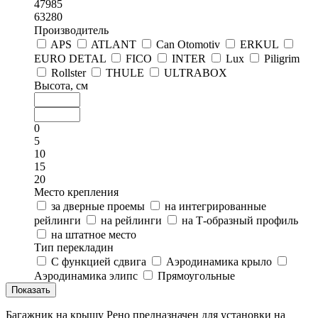
47985
63280
Производитель
APS
ATLANT
Can Otomotiv
ERKUL
EURO DETAL
FICO
INTER
Lux
Piligrim
Rollster
THULE
ULTRABOX
Высота, см
0
5
10
15
20
Место крепления
за дверные проемы
на интегрированные
рейлинги
на рейлинги
на Т-образный профиль
на штатное место
Тип перекладин
C функцией сдвига
Аэродинамика крыло
Аэродинамика элипс
Прямоугольные
Багажник на крышу Рено предназначен для установки на