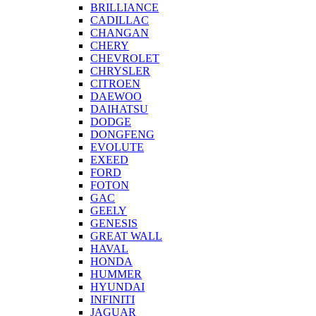
BRILLIANCE
CADILLAC
CHANGAN
CHERY
CHEVROLET
CHRYSLER
CITROEN
DAEWOO
DAIHATSU
DODGE
DONGFENG
EVOLUTE
EXEED
FORD
FOTON
GAC
GEELY
GENESIS
GREAT WALL
HAVAL
HONDA
HUMMER
HYUNDAI
INFINITI
JAGUAR