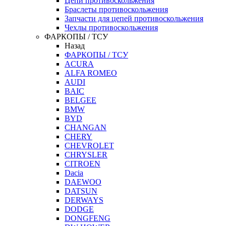
Цепи противоскольжения
Браслеты противоскольжения
Запчасти для цепей противоскольжения
Чехлы противоскольжения
ФАРКОПЫ / ТСУ
Назад
ФАРКОПЫ / ТСУ
ACURA
ALFA ROMEO
AUDI
BAIC
BELGEE
BMW
BYD
CHANGAN
CHERY
CHEVROLET
CHRYSLER
CITROEN
Dacia
DAEWOO
DATSUN
DERWAYS
DODGE
DONGFENG