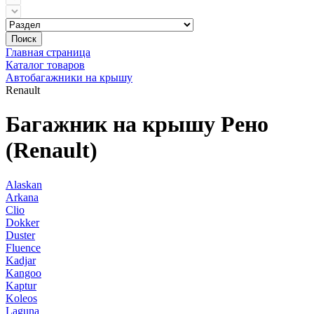
Поиск
Главная страница
Каталог товаров
Автобагажники на крышу
Renault
Багажник на крышу Рено
(Renault)
Alaskan
Arkana
Clio
Dokker
Duster
Fluence
Kadjar
Kangoo
Kaptur
Koleos
Laguna