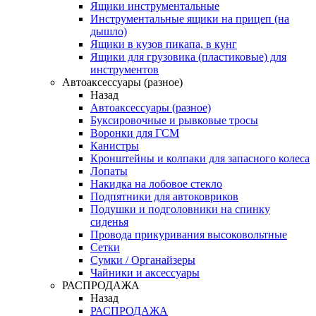
Ящики инструментальные
Инструментальные ящики на прицеп (на
дышло)
Ящики в кузов пикапа, в кунг
Ящики для грузовика (пластиковые) для
инструментов
Автоаксессуары (разное)
Назад
Автоаксессуары (разное)
Буксировочные и рывковые тросы
Воронки для ГСМ
Канистры
Кронштейны и колпаки для запасного колеса
Лопаты
Накидка на лобовое стекло
Подпятники для автоковриков
Подушки и подголовники на спинку
сиденья
Провода прикуривания высоковольтные
Сетки
Сумки / Органайзеры
Чайники и аксессуары
РАСПРОДАЖА
Назад
РАСПРОДАЖА