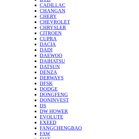
CADILLAC
CHANGAN
CHERY
CHEVROLET
CHRYSLER
CITROEN
CUPRA
DACIA
DADI
DAEWOO
DAIHATSU
DATSUN
DENZA
DERWAYS
DFSK
DODGE
DONGFENG
DONINVEST
DS
DW HOWER
EVOLUTE
EXEED
FANGCHENGBAO
FAW