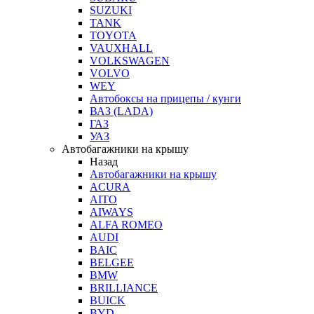
SUZUKI
TANK
TOYOTA
VAUXHALL
VOLKSWAGEN
VOLVO
WEY
Автобоксы на прицепы / кунги
ВАЗ (LADA)
ГАЗ
УАЗ
Автобагажники на крышу
Назад
Автобагажники на крышу
ACURA
AITO
AIWAYS
ALFA ROMEO
AUDI
BAIC
BELGEE
BMW
BRILLIANCE
BUICK
BYD