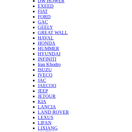
DW HOWER
EXEED
FIAT
FORD
GAC
GEELY
GREAT WALL
HAVAL
HONDA
HUMMER
HYUNDAI
INFINITI
Iran Khodro
ISUZU
IVECO
JAC
JAECOO
JEEP
JETOUR
KIA
LANCIA
LAND ROVER
LEXUS
LIFAN
LIXIANG