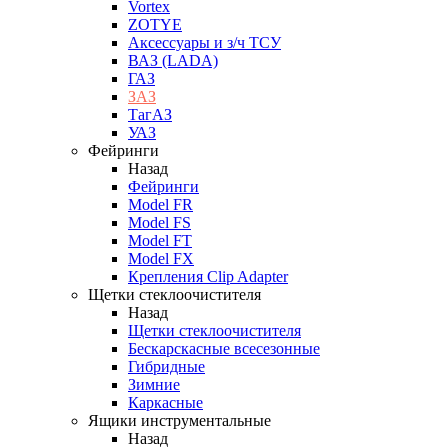
Vortex
ZOTYE
Аксессуары и з/ч ТСУ
ВАЗ (LADA)
ГАЗ
ЗАЗ
ТагАЗ
УАЗ
Фейринги
Назад
Фейринги
Model FR
Model FS
Model FT
Model FX
Крепления Clip Adapter
Щетки стеклоочистителя
Назад
Щетки стеклоочистителя
Бескарскасные всесезонные
Гибридные
Зимние
Каркасные
Ящики инструментальные
Назад