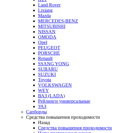
Land Rover
Lixiang
Mazda
MERCEDES-BENZ
MITSUBISHI
NISSAN
OMODA
Opel
PEUGEOT
PORSCHE
Renault
SSANG YONG
SUBARU
SUZUKI
Toyota
VOLKSWAGEN
WEY
ВАЗ (LADA)
Рейлинги универсальные
УАЗ
Сапборды
Средства повышения проходимости
Назад
Средства повышения проходимости