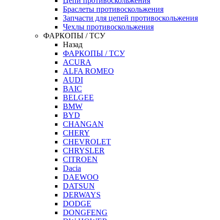
Цепи противоскольжения
Браслеты противоскольжения
Запчасти для цепей противоскольжения
Чехлы противоскольжения
ФАРКОПЫ / ТСУ
Назад
ФАРКОПЫ / ТСУ
ACURA
ALFA ROMEO
AUDI
BAIC
BELGEE
BMW
BYD
CHANGAN
CHERY
CHEVROLET
CHRYSLER
CITROEN
Dacia
DAEWOO
DATSUN
DERWAYS
DODGE
DONGFENG