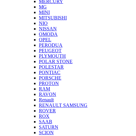
MERCURY
MG
MINI
MITSUBISHI
NIO
NISSAN
OMODA
OPEL
PERODUA
PEUGEOT
PLYMOUTH
POLAR STONE
POLESTAR
PONTIAC
PORSCHE
PROTON
RAM
RAVON
Renault
RENAULT SAMSUNG
ROVER
ROX
SAAB
SATURN
SCION