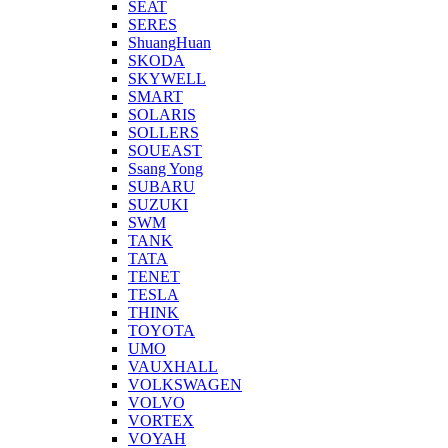
SEAT
SERES
ShuangHuan
SKODA
SKYWELL
SMART
SOLARIS
SOLLERS
SOUEAST
Ssang Yong
SUBARU
SUZUKI
SWM
TANK
TATA
TENET
TESLA
THINK
TOYOTA
UMO
VAUXHALL
VOLKSWAGEN
VOLVO
VORTEX
VOYAH