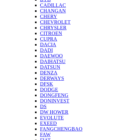
CADILLAC
CHANGAN
CHERY
CHEVROLET
CHRYSLER
CITROEN
CUPRA
DACIA
DADI
DAEWOO
DAIHATSU
DATSUN
DENZA
DERWAYS
DFSK
DODGE
DONGFENG
DONINVEST
DS
DW HOWER
EVOLUTE
EXEED
FANGCHENGBAO
FAW