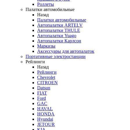
Роллеты
Палатки автомобильные
Назад
Палатки автомобильные
Автопалатки ARTELV
Автопалатки THULE
Автопалатки Yuago
Автопалатки Карлсон
Маркизы
Аксессуары для автопалаток
Портативные электростанции
Рейлинги
Назад
Рейлинги
Chevrolet
CITROEN
Datsun
FIAT
Ford
GAC
HAVAL
HONDA
Hyundai
JETOUR
KIA