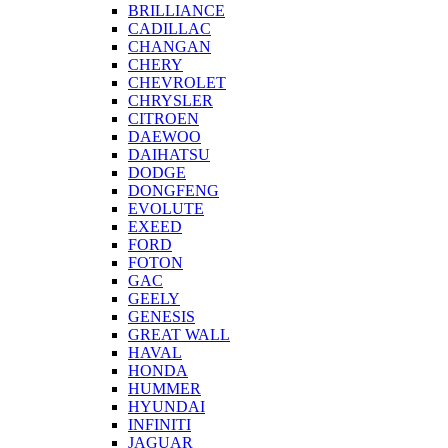
BRILLIANCE
CADILLAC
CHANGAN
CHERY
CHEVROLET
CHRYSLER
CITROEN
DAEWOO
DAIHATSU
DODGE
DONGFENG
EVOLUTE
EXEED
FORD
FOTON
GAC
GEELY
GENESIS
GREAT WALL
HAVAL
HONDA
HUMMER
HYUNDAI
INFINITI
JAGUAR