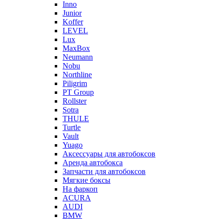
Inno
Junior
Koffer
LEVEL
Lux
MaxBox
Neumann
Nobu
Northline
Piligrim
PT Group
Rollster
Sotra
THULE
Turtle
Vault
Yuago
Аксессуары для автобоксов
Аренда автобокса
Запчасти для автобоксов
Мягкие боксы
На фаркоп
ACURA
AUDI
BMW