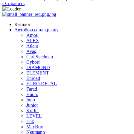
Отправить
Каталог
Автобоксы на крышу
Amos
APEX
Atlant
Avag
Carl Steelman
Cybort
DIAMOND
ELEMENT
Enroad
EURO DETAL
Farad
Hapro
Inno
Junior
Koffer
LEVEL
Lux
MaxBox
Neumann