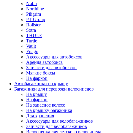
Nobu
Northline
Piligrim
PT Group
Rollster
Sotra
THULE
Turtle
Vault
Yuago
Аксессуары для автобоксов
Аренда автобокса
Запчасти для автобоксов
Мягкие боксы
На фаркоп
Автобагажники на крышу
Багажники для перевозки велосипедов
На крышу
На фаркоп
На запасное колесо
На крышку багажника
Для хранения
Аксессуары для велобагажников
Запчасти для велобагажников
Велосцепка для детского велосипеда