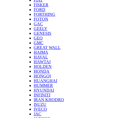
FIAT
FISKER
FORD
FORTHING
FOTON
GAC
GEELY
GENESIS
GEO
GMC
GREAT WALL
HAIMA
HAVAL
HAWTAI
HOLDEN
HONDA
HONGQI
HUANGHAI
HUMMER
HYUNDAI
INFINITI
IRAN KHODRO
ISUZU
IVECO
JAC