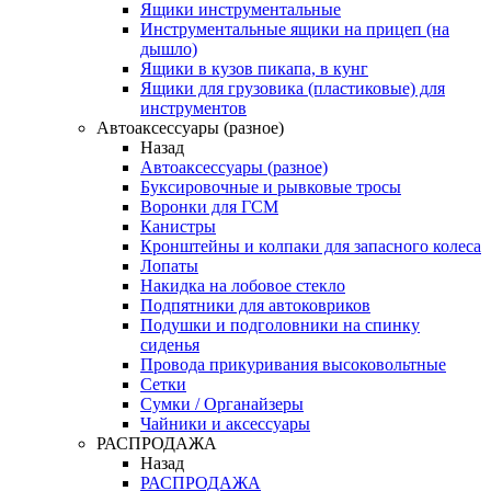
Ящики инструментальные
Инструментальные ящики на прицеп (на
дышло)
Ящики в кузов пикапа, в кунг
Ящики для грузовика (пластиковые) для
инструментов
Автоаксессуары (разное)
Назад
Автоаксессуары (разное)
Буксировочные и рывковые тросы
Воронки для ГСМ
Канистры
Кронштейны и колпаки для запасного колеса
Лопаты
Накидка на лобовое стекло
Подпятники для автоковриков
Подушки и подголовники на спинку
сиденья
Провода прикуривания высоковольтные
Сетки
Сумки / Органайзеры
Чайники и аксессуары
РАСПРОДАЖА
Назад
РАСПРОДАЖА