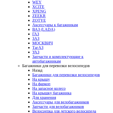
WEY
XCITE
XPENG
ZEEKR
ZOTYE
Аксессуары к багажникам
ВАЗ (LADA)
ГАЗ
ЗАЗ
МОСКВИЧ
ТагАЗ
УАЗ
Запчасти и комплектующие к
автобагажникам
Багажники для перевозки велосипедов
Назад
Багажники для перевозки велосипедов
На крышу
На фаркоп
На запасное колесо
На крышку багажника
Для хранения
Аксессуары для велобагажников
Запчасти для велобагажников
Велосцепка для детского велосипеда