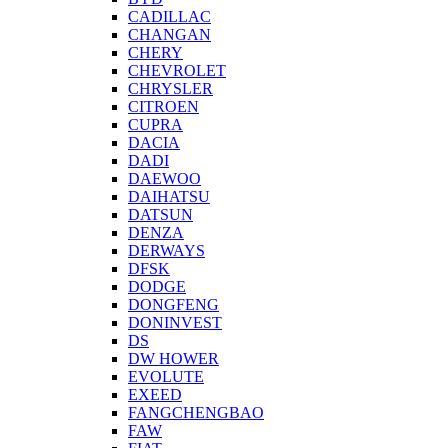
CADILLAC
CHANGAN
CHERY
CHEVROLET
CHRYSLER
CITROEN
CUPRA
DACIA
DADI
DAEWOO
DAIHATSU
DATSUN
DENZA
DERWAYS
DFSK
DODGE
DONGFENG
DONINVEST
DS
DW HOWER
EVOLUTE
EXEED
FANGCHENGBAO
FAW