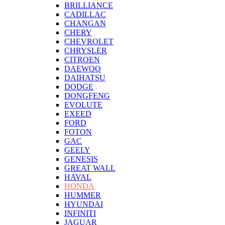
BRILLIANCE
CADILLAC
CHANGAN
CHERY
CHEVROLET
CHRYSLER
CITROEN
DAEWOO
DAIHATSU
DODGE
DONGFENG
EVOLUTE
EXEED
FORD
FOTON
GAC
GEELY
GENESIS
GREAT WALL
HAVAL
HONDA
HUMMER
HYUNDAI
INFINITI
JAGUAR