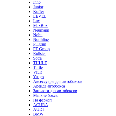
Inno
Junior
Koffer
LEVEL
Lux
MaxBox
Neumann
Nobu
Northline
Piligrim
PT Group
Rollster
Sotra
THULE
Turtle
Vault
Yuago
Аксессуары для автобоксов
Аренда автобокса
Запчасти для автобоксов
Мягкие боксы
На фаркоп
ACURA
AUDI
BMW