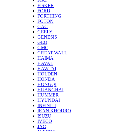
FIAT
FISKER
FORD
FORTHING
FOTON
GAC
GEELY
GENESIS
GEO
GMC
GREAT WALL
HAIMA
HAVAL
HAWTAI
HOLDEN
HONDA
HONGQI
HUANGHAI
HUMMER
HYUNDAI
INFINITI
IRAN KHODRO
ISUZU
IVECO
JAC