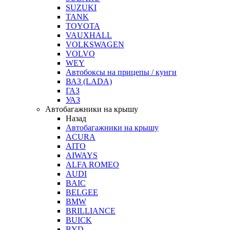
SUZUKI
TANK
TOYOTA
VAUXHALL
VOLKSWAGEN
VOLVO
WEY
Автобоксы на прицепы / кунги
ВАЗ (LADA)
ГАЗ
УАЗ
Автобагажники на крышу
Назад
Автобагажники на крышу
ACURA
AITO
AIWAYS
ALFA ROMEO
AUDI
BAIC
BELGEE
BMW
BRILLIANCE
BUICK
BYD