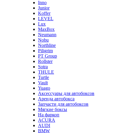
Inno
Junior
Koffer
LEVEL
Lux
MaxBox
Neumann
Nobu
Northline
Piligrim
PT Group
Rollster
Sotra
THULE
Turtle
Vault
Yuago
Аксессуары для автобоксов
Аренда автобокса
Запчасти для автобоксов
Мягкие боксы
На фаркоп
ACURA
AUDI
BMW