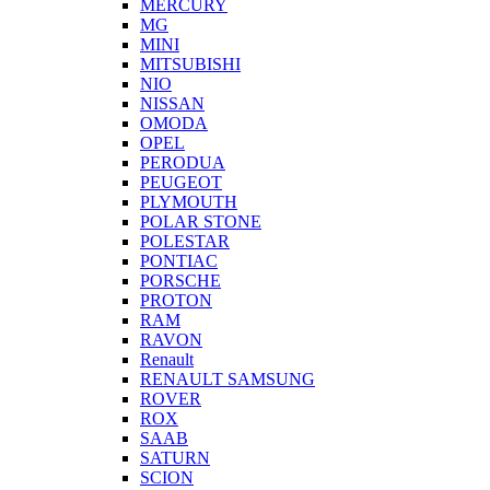
MERCURY
MG
MINI
MITSUBISHI
NIO
NISSAN
OMODA
OPEL
PERODUA
PEUGEOT
PLYMOUTH
POLAR STONE
POLESTAR
PONTIAC
PORSCHE
PROTON
RAM
RAVON
Renault
RENAULT SAMSUNG
ROVER
ROX
SAAB
SATURN
SCION