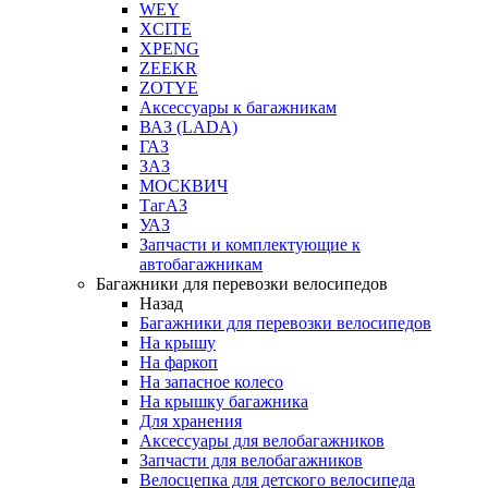
WEY
XCITE
XPENG
ZEEKR
ZOTYE
Аксессуары к багажникам
ВАЗ (LADA)
ГАЗ
ЗАЗ
МОСКВИЧ
ТагАЗ
УАЗ
Запчасти и комплектующие к
автобагажникам
Багажники для перевозки велосипедов
Назад
Багажники для перевозки велосипедов
На крышу
На фаркоп
На запасное колесо
На крышку багажника
Для хранения
Аксессуары для велобагажников
Запчасти для велобагажников
Велосцепка для детского велосипеда