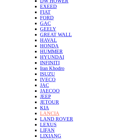
DW HOWER
EXEED
FIAT
FORD
GAC
GEELY
GREAT WALL
HAVAL
HONDA
HUMMER
HYUNDAI
INFINITI
Iran Khodro
ISUZU
IVECO
JAC
JAECOO
JEEP
JETOUR
KIA
LANCIA
LAND ROVER
LEXUS
LIFAN
LIXIANG