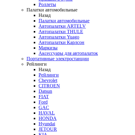
Роллеты
Палатки автомобильные
Назад
Палатки автомобильные
Автопалатки ARTELV
Автопалатки THULE
Автопалатки Yuago
Автопалатки Карлсон
Маркизы
Аксессуары для автопалаток
Портативные электростанции
Рейлинги
Назад
Рейлинги
Chevrolet
CITROEN
Datsun
FIAT
Ford
GAC
HAVAL
HONDA
Hyundai
JETOUR
KIA