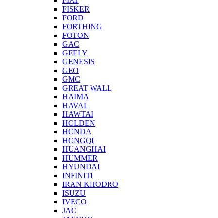
FIAT
FISKER
FORD
FORTHING
FOTON
GAC
GEELY
GENESIS
GEO
GMC
GREAT WALL
HAIMA
HAVAL
HAWTAI
HOLDEN
HONDA
HONGQI
HUANGHAI
HUMMER
HYUNDAI
INFINITI
IRAN KHODRO
ISUZU
IVECO
JAC