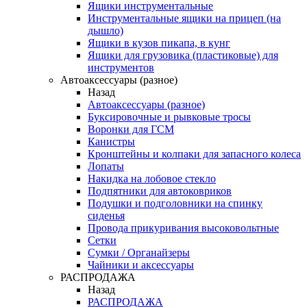
Ящики инструментальные
Инструментальные ящики на прицеп (на
дышло)
Ящики в кузов пикапа, в кунг
Ящики для грузовика (пластиковые) для
инструментов
Автоаксессуары (разное)
Назад
Автоаксессуары (разное)
Буксировочные и рывковые тросы
Воронки для ГСМ
Канистры
Кронштейны и колпаки для запасного колеса
Лопаты
Накидка на лобовое стекло
Подпятники для автоковриков
Подушки и подголовники на спинку
сиденья
Провода прикуривания высоковольтные
Сетки
Сумки / Органайзеры
Чайники и аксессуары
РАСПРОДАЖА
Назад
РАСПРОДАЖА