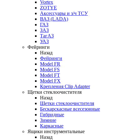
Vortex
ZOTYE
Аксессуары и з/ч ТСУ
ВАЗ (LADA)
ГАЗ
ЗАЗ
ТагАЗ
УАЗ
Фейринги
Назад
Фейринги
Model FR
Model FS
Model FT
Model FX
Крепления Clip Adapter
Щетки стеклоочистителя
Назад
Щетки стеклоочистителя
Бескарскасные всесезонные
Гибридные
Зимние
Каркасные
Ящики инструментальные
Назад