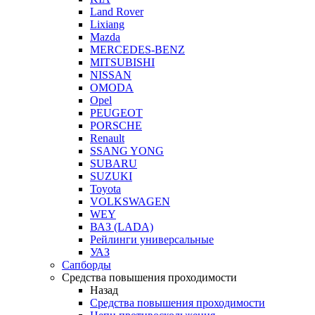
Land Rover
Lixiang
Mazda
MERCEDES-BENZ
MITSUBISHI
NISSAN
OMODA
Opel
PEUGEOT
PORSCHE
Renault
SSANG YONG
SUBARU
SUZUKI
Toyota
VOLKSWAGEN
WEY
ВАЗ (LADA)
Рейлинги универсальные
УАЗ
Сапборды
Средства повышения проходимости
Назад
Средства повышения проходимости