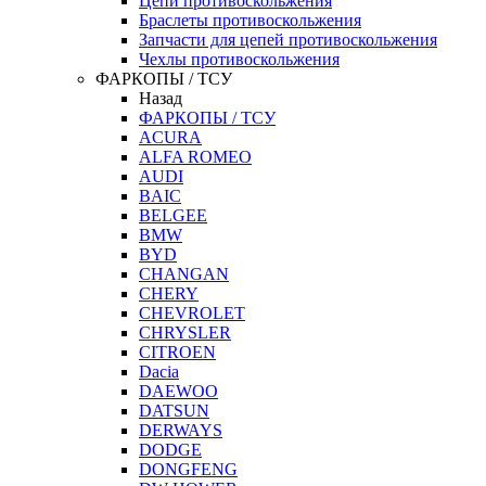
Цепи противоскольжения
Браслеты противоскольжения
Запчасти для цепей противоскольжения
Чехлы противоскольжения
ФАРКОПЫ / ТСУ
Назад
ФАРКОПЫ / ТСУ
ACURA
ALFA ROMEO
AUDI
BAIC
BELGEE
BMW
BYD
CHANGAN
CHERY
CHEVROLET
CHRYSLER
CITROEN
Dacia
DAEWOO
DATSUN
DERWAYS
DODGE
DONGFENG