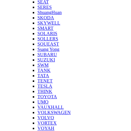
SEAT
SERES
ShuangHuan
SKODA
SKYWELL
SMART
SOLARIS
SOLLERS
SOUEAST
Ssang Yong
SUBARU
SUZUKI
SWM
TANK
TATA
TENET
TESLA
THINK
TOYOTA
UMO
VAUXHALL
VOLKSWAGEN
VOLVO
VORTEX
VOYAH