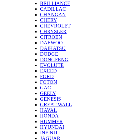
BRILLIANCE
CADILLAC
CHANGAN
CHERY
CHEVROLET
CHRYSLER
CITROEN
DAEWOO
DAIHATSU
DODGE
DONGFENG
EVOLUTE
EXEED
FORD
FOTON
GAC
GEELY
GENESIS
GREAT WALL
HAVAL
HONDA
HUMMER
HYUNDAI
INFINITI
JAGUAR