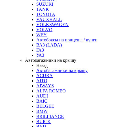
SUZUKI
TANK
TOYOTA
VAUXHALL
VOLKSWAGEN
VOLVO
WEY
Автобоксы на прицепы / кунги
ВАЗ (LADA)
ГАЗ
УАЗ
Автобагажники на крышу
Назад
Автобагажники на крышу
ACURA
AITO
AIWAYS
ALFA ROMEO
AUDI
BAIC
BELGEE
BMW
BRILLIANCE
BUICK
BYD