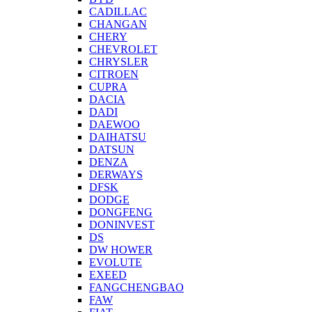
CADILLAC
CHANGAN
CHERY
CHEVROLET
CHRYSLER
CITROEN
CUPRA
DACIA
DADI
DAEWOO
DAIHATSU
DATSUN
DENZA
DERWAYS
DFSK
DODGE
DONGFENG
DONINVEST
DS
DW HOWER
EVOLUTE
EXEED
FANGCHENGBAO
FAW