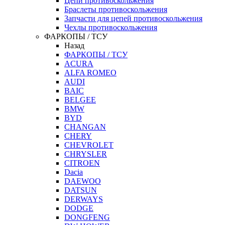
Цепи противоскольжения
Браслеты противоскольжения
Запчасти для цепей противоскольжения
Чехлы противоскольжения
ФАРКОПЫ / ТСУ
Назад
ФАРКОПЫ / ТСУ
ACURA
ALFA ROMEO
AUDI
BAIC
BELGEE
BMW
BYD
CHANGAN
CHERY
CHEVROLET
CHRYSLER
CITROEN
Dacia
DAEWOO
DATSUN
DERWAYS
DODGE
DONGFENG