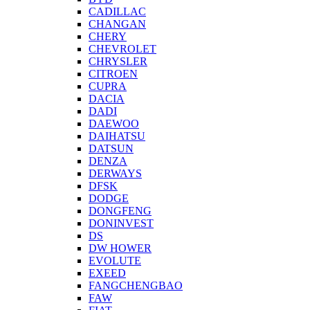
CADILLAC
CHANGAN
CHERY
CHEVROLET
CHRYSLER
CITROEN
CUPRA
DACIA
DADI
DAEWOO
DAIHATSU
DATSUN
DENZA
DERWAYS
DFSK
DODGE
DONGFENG
DONINVEST
DS
DW HOWER
EVOLUTE
EXEED
FANGCHENGBAO
FAW