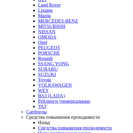
Land Rover
Lixiang
Mazda
MERCEDES-BENZ
MITSUBISHI
NISSAN
OMODA
Opel
PEUGEOT
PORSCHE
Renault
SSANG YONG
SUBARU
SUZUKI
Toyota
VOLKSWAGEN
WEY
ВАЗ (LADA)
Рейлинги универсальные
УАЗ
Сапборды
Средства повышения проходимости
Назад
Средства повышения проходимости