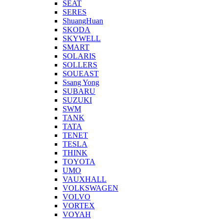
SEAT
SERES
ShuangHuan
SKODA
SKYWELL
SMART
SOLARIS
SOLLERS
SOUEAST
Ssang Yong
SUBARU
SUZUKI
SWM
TANK
TATA
TENET
TESLA
THINK
TOYOTA
UMO
VAUXHALL
VOLKSWAGEN
VOLVO
VORTEX
VOYAH