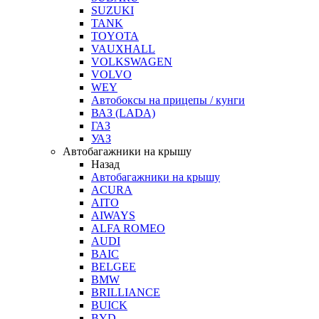
SUZUKI
TANK
TOYOTA
VAUXHALL
VOLKSWAGEN
VOLVO
WEY
Автобоксы на прицепы / кунги
ВАЗ (LADA)
ГАЗ
УАЗ
Автобагажники на крышу
Назад
Автобагажники на крышу
ACURA
AITO
AIWAYS
ALFA ROMEO
AUDI
BAIC
BELGEE
BMW
BRILLIANCE
BUICK
BYD