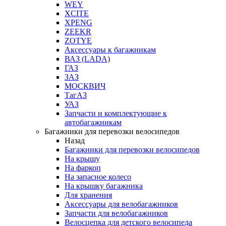
WEY
XCITE
XPENG
ZEEKR
ZOTYE
Аксессуары к багажникам
ВАЗ (LADA)
ГАЗ
ЗАЗ
МОСКВИЧ
ТагАЗ
УАЗ
Запчасти и комплектующие к
автобагажникам
Багажники для перевозки велосипедов
Назад
Багажники для перевозки велосипедов
На крышу
На фаркоп
На запасное колесо
На крышку багажника
Для хранения
Аксессуары для велобагажников
Запчасти для велобагажников
Велосцепка для детского велосипеда