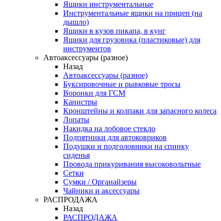
Ящики инструментальные
Инструментальные ящики на прицеп (на
дышло)
Ящики в кузов пикапа, в кунг
Ящики для грузовика (пластиковые) для
инструментов
Автоаксессуары (разное)
Назад
Автоаксессуары (разное)
Буксировочные и рывковые тросы
Воронки для ГСМ
Канистры
Кронштейны и колпаки для запасного колеса
Лопаты
Накидка на лобовое стекло
Подпятники для автоковриков
Подушки и подголовники на спинку
сиденья
Провода прикуривания высоковольтные
Сетки
Сумки / Органайзеры
Чайники и аксессуары
РАСПРОДАЖА
Назад
РАСПРОДАЖА