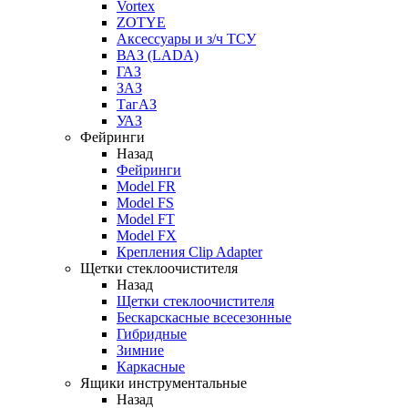
Vortex
ZOTYE
Аксессуары и з/ч ТСУ
ВАЗ (LADA)
ГАЗ
ЗАЗ
ТагАЗ
УАЗ
Фейринги
Назад
Фейринги
Model FR
Model FS
Model FT
Model FX
Крепления Clip Adapter
Щетки стеклоочистителя
Назад
Щетки стеклоочистителя
Бескарскасные всесезонные
Гибридные
Зимние
Каркасные
Ящики инструментальные
Назад