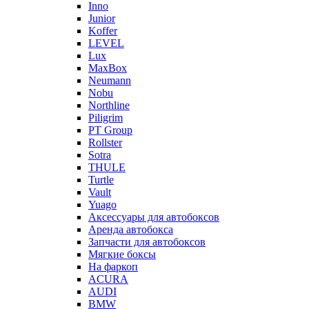
Inno
Junior
Koffer
LEVEL
Lux
MaxBox
Neumann
Nobu
Northline
Piligrim
PT Group
Rollster
Sotra
THULE
Turtle
Vault
Yuago
Аксессуары для автобоксов
Аренда автобокса
Запчасти для автобоксов
Мягкие боксы
На фаркоп
ACURA
AUDI
BMW