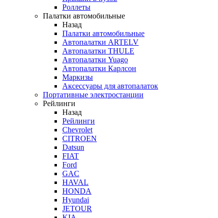
Роллеты
Палатки автомобильные
Назад
Палатки автомобильные
Автопалатки ARTELV
Автопалатки THULE
Автопалатки Yuago
Автопалатки Карлсон
Маркизы
Аксессуары для автопалаток
Портативные электростанции
Рейлинги
Назад
Рейлинги
Chevrolet
CITROEN
Datsun
FIAT
Ford
GAC
HAVAL
HONDA
Hyundai
JETOUR
KIA