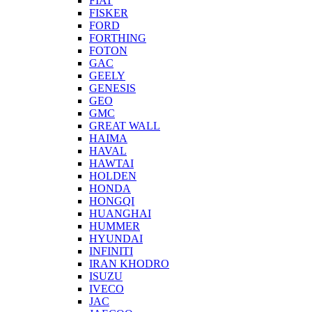
FIAT
FISKER
FORD
FORTHING
FOTON
GAC
GEELY
GENESIS
GEO
GMC
GREAT WALL
HAIMA
HAVAL
HAWTAI
HOLDEN
HONDA
HONGQI
HUANGHAI
HUMMER
HYUNDAI
INFINITI
IRAN KHODRO
ISUZU
IVECO
JAC