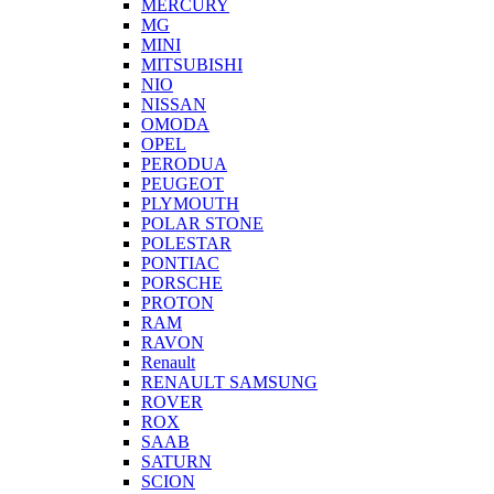
MERCURY
MG
MINI
MITSUBISHI
NIO
NISSAN
OMODA
OPEL
PERODUA
PEUGEOT
PLYMOUTH
POLAR STONE
POLESTAR
PONTIAC
PORSCHE
PROTON
RAM
RAVON
Renault
RENAULT SAMSUNG
ROVER
ROX
SAAB
SATURN
SCION