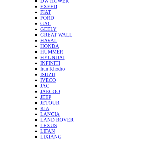
DW HOWER
EXEED
FIAT
FORD
GAC
GEELY
GREAT WALL
HAVAL
HONDA
HUMMER
HYUNDAI
INFINITI
Iran Khodro
ISUZU
IVECO
JAC
JAECOO
JEEP
JETOUR
KIA
LANCIA
LAND ROVER
LEXUS
LIFAN
LIXIANG