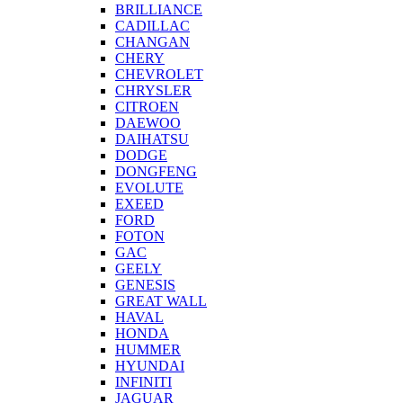
BRILLIANCE
CADILLAC
CHANGAN
CHERY
CHEVROLET
CHRYSLER
CITROEN
DAEWOO
DAIHATSU
DODGE
DONGFENG
EVOLUTE
EXEED
FORD
FOTON
GAC
GEELY
GENESIS
GREAT WALL
HAVAL
HONDA
HUMMER
HYUNDAI
INFINITI
JAGUAR