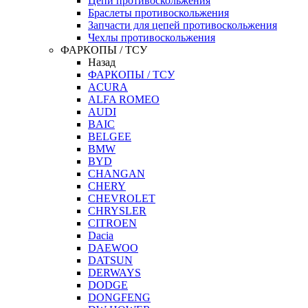
Цепи противоскольжения
Браслеты противоскольжения
Запчасти для цепей противоскольжения
Чехлы противоскольжения
ФАРКОПЫ / ТСУ
Назад
ФАРКОПЫ / ТСУ
ACURA
ALFA ROMEO
AUDI
BAIC
BELGEE
BMW
BYD
CHANGAN
CHERY
CHEVROLET
CHRYSLER
CITROEN
Dacia
DAEWOO
DATSUN
DERWAYS
DODGE
DONGFENG