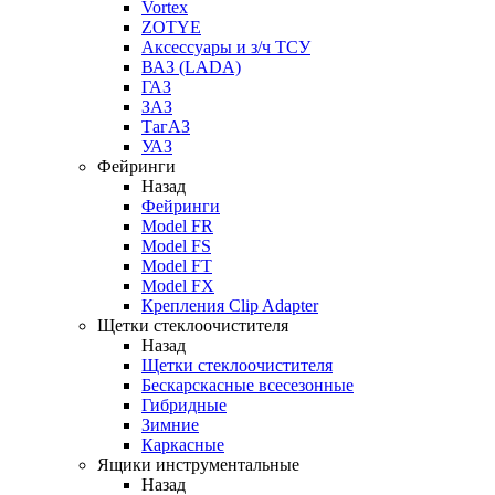
Vortex
ZOTYE
Аксессуары и з/ч ТСУ
ВАЗ (LADA)
ГАЗ
ЗАЗ
ТагАЗ
УАЗ
Фейринги
Назад
Фейринги
Model FR
Model FS
Model FT
Model FX
Крепления Clip Adapter
Щетки стеклоочистителя
Назад
Щетки стеклоочистителя
Бескарскасные всесезонные
Гибридные
Зимние
Каркасные
Ящики инструментальные
Назад