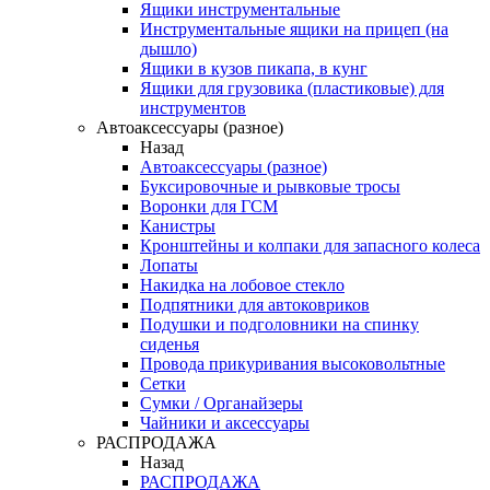
Ящики инструментальные
Инструментальные ящики на прицеп (на
дышло)
Ящики в кузов пикапа, в кунг
Ящики для грузовика (пластиковые) для
инструментов
Автоаксессуары (разное)
Назад
Автоаксессуары (разное)
Буксировочные и рывковые тросы
Воронки для ГСМ
Канистры
Кронштейны и колпаки для запасного колеса
Лопаты
Накидка на лобовое стекло
Подпятники для автоковриков
Подушки и подголовники на спинку
сиденья
Провода прикуривания высоковольтные
Сетки
Сумки / Органайзеры
Чайники и аксессуары
РАСПРОДАЖА
Назад
РАСПРОДАЖА