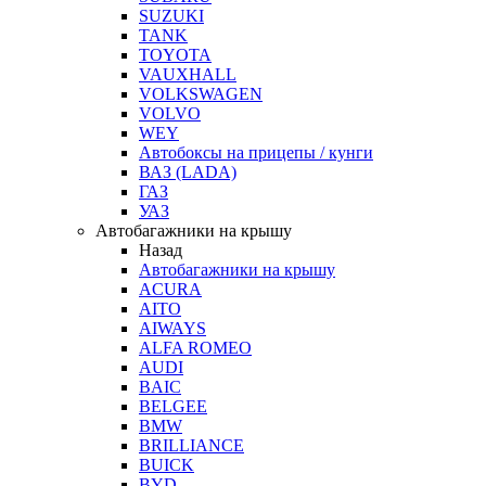
SUZUKI
TANK
TOYOTA
VAUXHALL
VOLKSWAGEN
VOLVO
WEY
Автобоксы на прицепы / кунги
ВАЗ (LADA)
ГАЗ
УАЗ
Автобагажники на крышу
Назад
Автобагажники на крышу
ACURA
AITO
AIWAYS
ALFA ROMEO
AUDI
BAIC
BELGEE
BMW
BRILLIANCE
BUICK
BYD