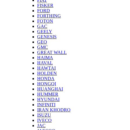
FIAT
FISKER
FORD
FORTHING
FOTON
GAC
GEELY
GENESIS
GEO
GMC
GREAT WALL
HAIMA
HAVAL
HAWTAI
HOLDEN
HONDA
HONGQI
HUANGHAI
HUMMER
HYUNDAI
INFINITI
IRAN KHODRO
ISUZU
IVECO
JAC