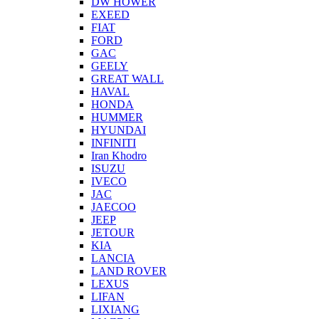
DW HOWER
EXEED
FIAT
FORD
GAC
GEELY
GREAT WALL
HAVAL
HONDA
HUMMER
HYUNDAI
INFINITI
Iran Khodro
ISUZU
IVECO
JAC
JAECOO
JEEP
JETOUR
KIA
LANCIA
LAND ROVER
LEXUS
LIFAN
LIXIANG