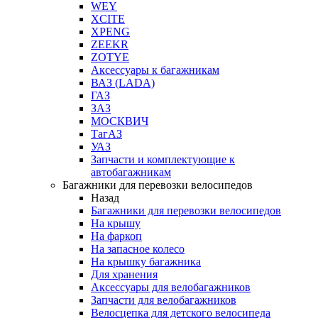
WEY
XCITE
XPENG
ZEEKR
ZOTYE
Аксессуары к багажникам
ВАЗ (LADA)
ГАЗ
ЗАЗ
МОСКВИЧ
ТагАЗ
УАЗ
Запчасти и комплектующие к
автобагажникам
Багажники для перевозки велосипедов
Назад
Багажники для перевозки велосипедов
На крышу
На фаркоп
На запасное колесо
На крышку багажника
Для хранения
Аксессуары для велобагажников
Запчасти для велобагажников
Велосцепка для детского велосипеда