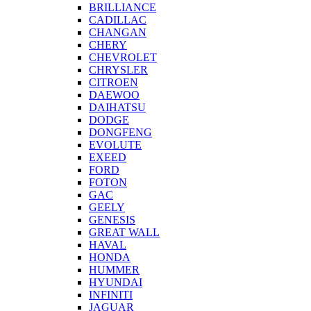
BRILLIANCE
CADILLAC
CHANGAN
CHERY
CHEVROLET
CHRYSLER
CITROEN
DAEWOO
DAIHATSU
DODGE
DONGFENG
EVOLUTE
EXEED
FORD
FOTON
GAC
GEELY
GENESIS
GREAT WALL
HAVAL
HONDA
HUMMER
HYUNDAI
INFINITI
JAGUAR