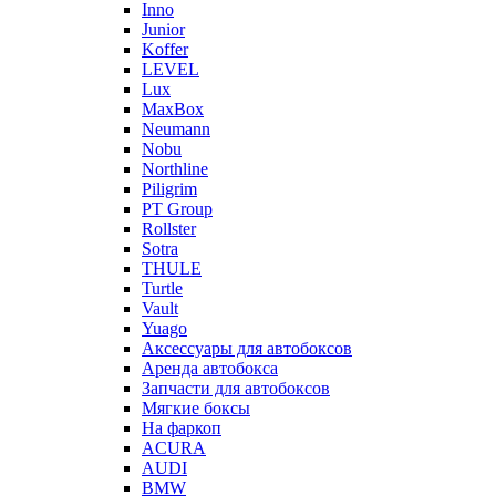
Inno
Junior
Koffer
LEVEL
Lux
MaxBox
Neumann
Nobu
Northline
Piligrim
PT Group
Rollster
Sotra
THULE
Turtle
Vault
Yuago
Аксессуары для автобоксов
Аренда автобокса
Запчасти для автобоксов
Мягкие боксы
На фаркоп
ACURA
AUDI
BMW