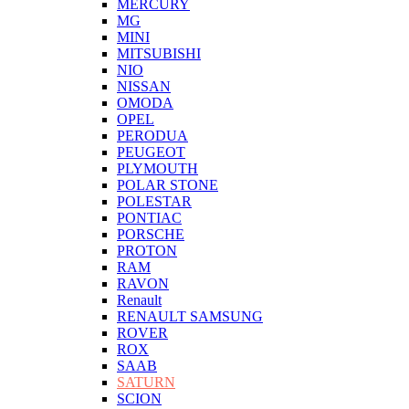
MERCURY
MG
MINI
MITSUBISHI
NIO
NISSAN
OMODA
OPEL
PERODUA
PEUGEOT
PLYMOUTH
POLAR STONE
POLESTAR
PONTIAC
PORSCHE
PROTON
RAM
RAVON
Renault
RENAULT SAMSUNG
ROVER
ROX
SAAB
SATURN
SCION