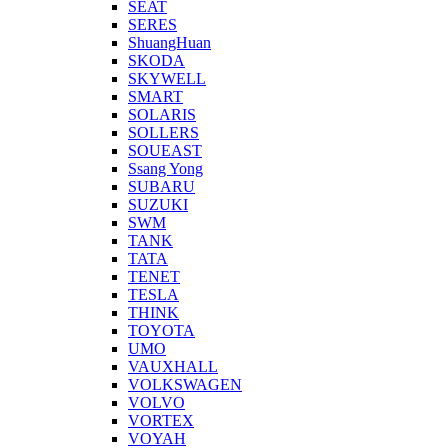
SEAT
SERES
ShuangHuan
SKODA
SKYWELL
SMART
SOLARIS
SOLLERS
SOUEAST
Ssang Yong
SUBARU
SUZUKI
SWM
TANK
TATA
TENET
TESLA
THINK
TOYOTA
UMO
VAUXHALL
VOLKSWAGEN
VOLVO
VORTEX
VOYAH