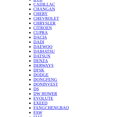
CADILLAC
CHANGAN
CHERY
CHEVROLET
CHRYSLER
CITROEN
CUPRA
DACIA
DADI
DAEWOO
DAIHATSU
DATSUN
DENZA
DERWAYS
DFSK
DODGE
DONGFENG
DONINVEST
DS
DW HOWER
EVOLUTE
EXEED
FANGCHENGBAO
FAW