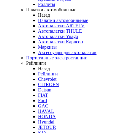
Роллеты
Палатки автомобильные
Назад
Палатки автомобильные
Автопалатки ARTELV
Автопалатки THULE
Автопалатки Yuago
Автопалатки Карлсон
Маркизы
Аксессуары для автопалаток
Портативные электростанции
Рейлинги
Назад
Рейлинги
Chevrolet
CITROEN
Datsun
FIAT
Ford
GAC
HAVAL
HONDA
Hyundai
JETOUR
KIA