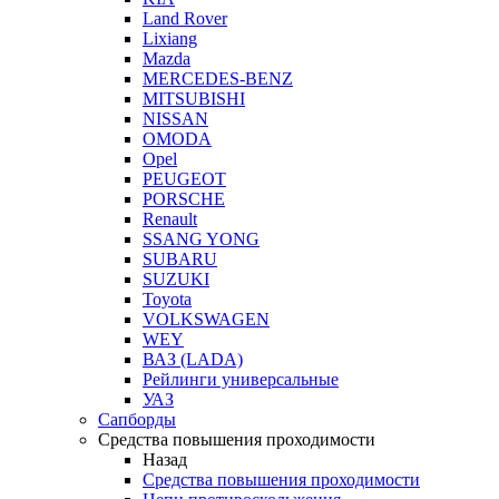
Land Rover
Lixiang
Mazda
MERCEDES-BENZ
MITSUBISHI
NISSAN
OMODA
Opel
PEUGEOT
PORSCHE
Renault
SSANG YONG
SUBARU
SUZUKI
Toyota
VOLKSWAGEN
WEY
ВАЗ (LADA)
Рейлинги универсальные
УАЗ
Сапборды
Средства повышения проходимости
Назад
Средства повышения проходимости