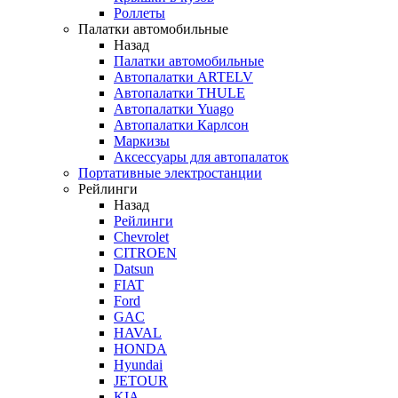
Роллеты
Палатки автомобильные
Назад
Палатки автомобильные
Автопалатки ARTELV
Автопалатки THULE
Автопалатки Yuago
Автопалатки Карлсон
Маркизы
Аксессуары для автопалаток
Портативные электростанции
Рейлинги
Назад
Рейлинги
Chevrolet
CITROEN
Datsun
FIAT
Ford
GAC
HAVAL
HONDA
Hyundai
JETOUR
KIA