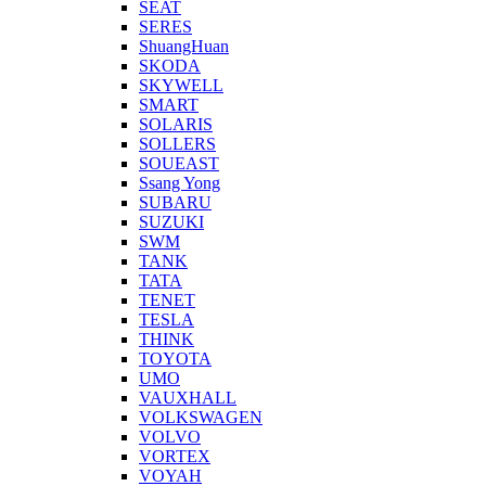
SEAT
SERES
ShuangHuan
SKODA
SKYWELL
SMART
SOLARIS
SOLLERS
SOUEAST
Ssang Yong
SUBARU
SUZUKI
SWM
TANK
TATA
TENET
TESLA
THINK
TOYOTA
UMO
VAUXHALL
VOLKSWAGEN
VOLVO
VORTEX
VOYAH