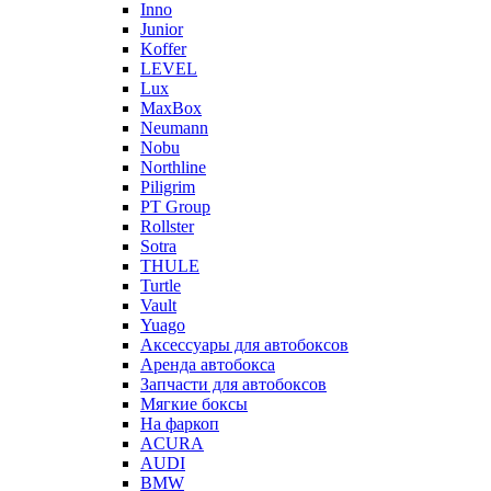
Inno
Junior
Koffer
LEVEL
Lux
MaxBox
Neumann
Nobu
Northline
Piligrim
PT Group
Rollster
Sotra
THULE
Turtle
Vault
Yuago
Аксессуары для автобоксов
Аренда автобокса
Запчасти для автобоксов
Мягкие боксы
На фаркоп
ACURA
AUDI
BMW