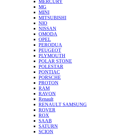
MERCURY
MG
MINI
MITSUBISHI
NIO
NISSAN
OMODA
OPEL
PERODUA
PEUGEOT
PLYMOUTH
POLAR STONE
POLESTAR
PONTIAC
PORSCHE
PROTON
RAM
RAVON
Renault
RENAULT SAMSUNG
ROVER
ROX
SAAB
SATURN
SCION