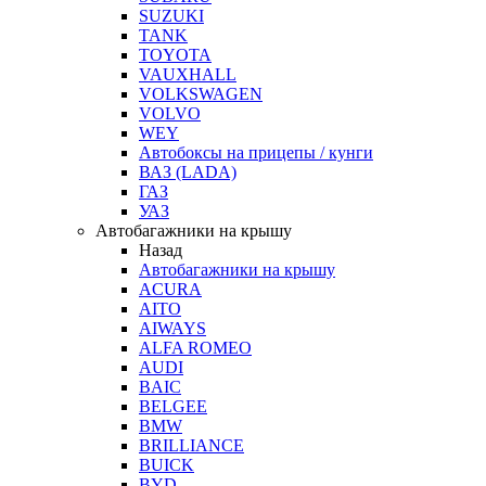
SUZUKI
TANK
TOYOTA
VAUXHALL
VOLKSWAGEN
VOLVO
WEY
Автобоксы на прицепы / кунги
ВАЗ (LADA)
ГАЗ
УАЗ
Автобагажники на крышу
Назад
Автобагажники на крышу
ACURA
AITO
AIWAYS
ALFA ROMEO
AUDI
BAIC
BELGEE
BMW
BRILLIANCE
BUICK
BYD