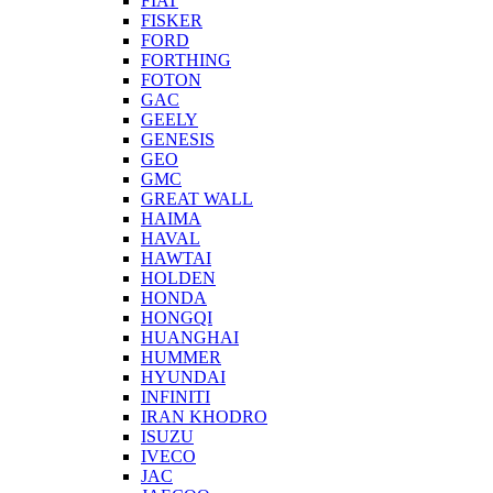
FIAT
FISKER
FORD
FORTHING
FOTON
GAC
GEELY
GENESIS
GEO
GMC
GREAT WALL
HAIMA
HAVAL
HAWTAI
HOLDEN
HONDA
HONGQI
HUANGHAI
HUMMER
HYUNDAI
INFINITI
IRAN KHODRO
ISUZU
IVECO
JAC