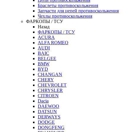
Цепи противоскольжения
Браслеты противоскольжения
Запчасти для цепей противоскольжения
Чехлы противоскольжения
ФАРКОПЫ / ТСУ
Назад
ФАРКОПЫ / ТСУ
ACURA
ALFA ROMEO
AUDI
BAIC
BELGEE
BMW
BYD
CHANGAN
CHERY
CHEVROLET
CHRYSLER
CITROEN
Dacia
DAEWOO
DATSUN
DERWAYS
DODGE
DONGFENG