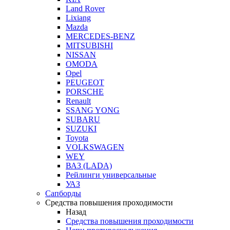
Land Rover
Lixiang
Mazda
MERCEDES-BENZ
MITSUBISHI
NISSAN
OMODA
Opel
PEUGEOT
PORSCHE
Renault
SSANG YONG
SUBARU
SUZUKI
Toyota
VOLKSWAGEN
WEY
ВАЗ (LADA)
Рейлинги универсальные
УАЗ
Сапборды
Средства повышения проходимости
Назад
Средства повышения проходимости