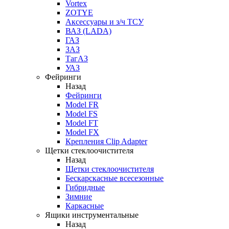
Vortex
ZOTYE
Аксессуары и з/ч ТСУ
ВАЗ (LADA)
ГАЗ
ЗАЗ
ТагАЗ
УАЗ
Фейринги
Назад
Фейринги
Model FR
Model FS
Model FT
Model FX
Крепления Clip Adapter
Щетки стеклоочистителя
Назад
Щетки стеклоочистителя
Бескарскасные всесезонные
Гибридные
Зимние
Каркасные
Ящики инструментальные
Назад