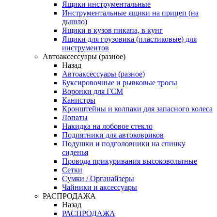
Ящики инструментальные
Инструментальные ящики на прицеп (на
дышло)
Ящики в кузов пикапа, в кунг
Ящики для грузовика (пластиковые) для
инструментов
Автоаксессуары (разное)
Назад
Автоаксессуары (разное)
Буксировочные и рывковые тросы
Воронки для ГСМ
Канистры
Кронштейны и колпаки для запасного колеса
Лопаты
Накидка на лобовое стекло
Подпятники для автоковриков
Подушки и подголовники на спинку
сиденья
Провода прикуривания высоковольтные
Сетки
Сумки / Органайзеры
Чайники и аксессуары
РАСПРОДАЖА
Назад
РАСПРОДАЖА