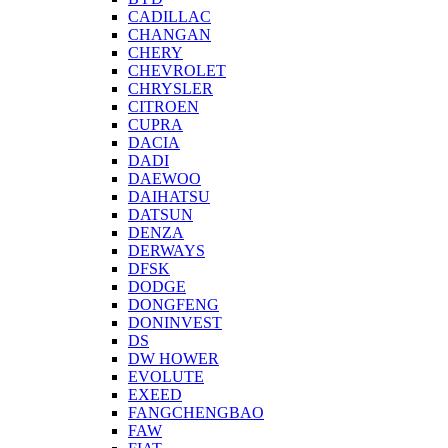
CADILLAC
CHANGAN
CHERY
CHEVROLET
CHRYSLER
CITROEN
CUPRA
DACIA
DADI
DAEWOO
DAIHATSU
DATSUN
DENZA
DERWAYS
DFSK
DODGE
DONGFENG
DONINVEST
DS
DW HOWER
EVOLUTE
EXEED
FANGCHENGBAO
FAW