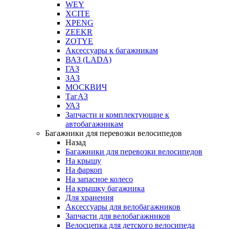
WEY
XCITE
XPENG
ZEEKR
ZOTYE
Аксессуары к багажникам
ВАЗ (LADA)
ГАЗ
ЗАЗ
МОСКВИЧ
ТагАЗ
УАЗ
Запчасти и комплектующие к
автобагажникам
Багажники для перевозки велосипедов
Назад
Багажники для перевозки велосипедов
На крышу
На фаркоп
На запасное колесо
На крышку багажника
Для хранения
Аксессуары для велобагажников
Запчасти для велобагажников
Велосцепка для детского велосипеда