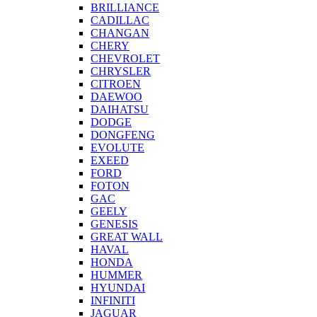
BRILLIANCE
CADILLAC
CHANGAN
CHERY
CHEVROLET
CHRYSLER
CITROEN
DAEWOO
DAIHATSU
DODGE
DONGFENG
EVOLUTE
EXEED
FORD
FOTON
GAC
GEELY
GENESIS
GREAT WALL
HAVAL
HONDA
HUMMER
HYUNDAI
INFINITI
JAGUAR