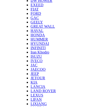
DW HOWER
EXEED
FIAT
FORD
GAC
GEELY
GREAT WALL
HAVAL
HONDA
HUMMER
HYUNDAI
INFINITI
Iran Khodro
ISUZU
IVECO
JAC
JAECOO
JEEP
JETOUR
KIA
LANCIA
LAND ROVER
LEXUS
LIFAN
LIXIANG