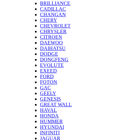
BRILLIANCE
CADILLAC
CHANGAN
CHERY
CHEVROLET
CHRYSLER
CITROEN
DAEWOO
DAIHATSU
DODGE
DONGFENG
EVOLUTE
EXEED
FORD
FOTON
GAC
GEELY
GENESIS
GREAT WALL
HAVAL
HONDA
HUMMER
HYUNDAI
INFINITI
JAGUAR