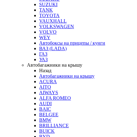
SUZUKI
TANK
TOYOTA
VAUXHALL
VOLKSWAGEN
VOLVO
WEY
Автобоксы на прицепы / кунги
ВАЗ (LADA)
ГАЗ
УАЗ
Автобагажники на крышу
Назад
Автобагажники на крышу
ACURA
AITO
AIWAYS
ALFA ROMEO
AUDI
BAIC
BELGEE
BMW
BRILLIANCE
BUICK
BYD