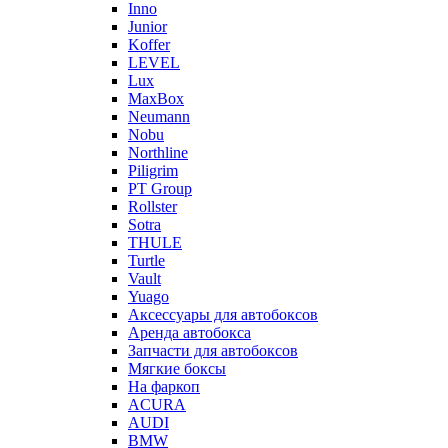
Inno
Junior
Koffer
LEVEL
Lux
MaxBox
Neumann
Nobu
Northline
Piligrim
PT Group
Rollster
Sotra
THULE
Turtle
Vault
Yuago
Аксессуары для автобоксов
Аренда автобокса
Запчасти для автобоксов
Мягкие боксы
На фаркоп
ACURA
AUDI
BMW