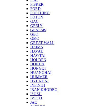
FIAT
FISKER
FORD
FORTHING
FOTON
GAC
GEELY
GENESIS
GEO
GMC
GREAT WALL
HAIMA
HAVAL
HAWTAI
HOLDEN
HONDA
HONGQI
HUANGHAI
HUMMER
HYUNDAI
INFINITI
IRAN KHODRO
ISUZU
IVECO
JAC