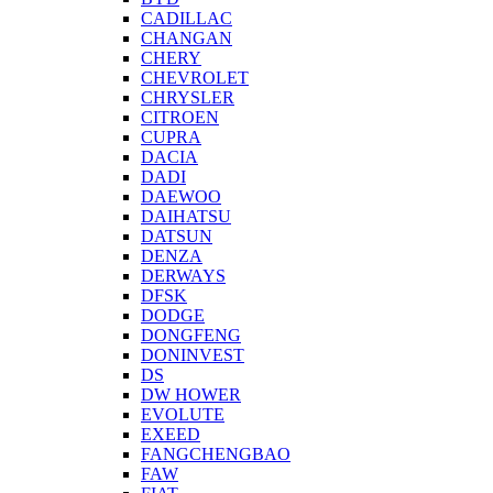
CADILLAC
CHANGAN
CHERY
CHEVROLET
CHRYSLER
CITROEN
CUPRA
DACIA
DADI
DAEWOO
DAIHATSU
DATSUN
DENZA
DERWAYS
DFSK
DODGE
DONGFENG
DONINVEST
DS
DW HOWER
EVOLUTE
EXEED
FANGCHENGBAO
FAW