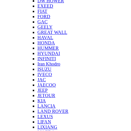
DW HOWER
EXEED
FIAT
FORD
GAC
GEELY
GREAT WALL
HAVAL
HONDA
HUMMER
HYUNDAI
INFINITI
Iran Khodro
ISUZU
IVECO
JAC
JAECOO
JEEP
JETOUR
KIA
LANCIA
LAND ROVER
LEXUS
LIFAN
LIXIANG