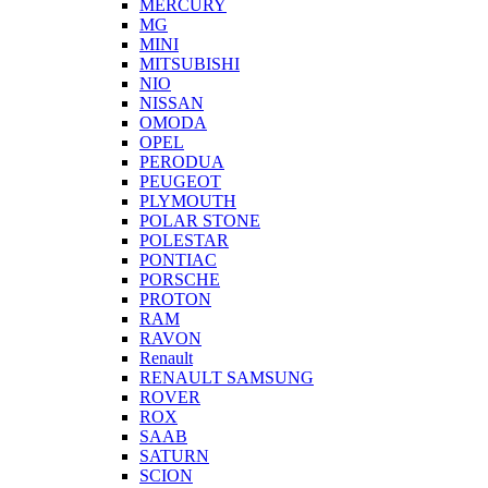
MERCURY
MG
MINI
MITSUBISHI
NIO
NISSAN
OMODA
OPEL
PERODUA
PEUGEOT
PLYMOUTH
POLAR STONE
POLESTAR
PONTIAC
PORSCHE
PROTON
RAM
RAVON
Renault
RENAULT SAMSUNG
ROVER
ROX
SAAB
SATURN
SCION