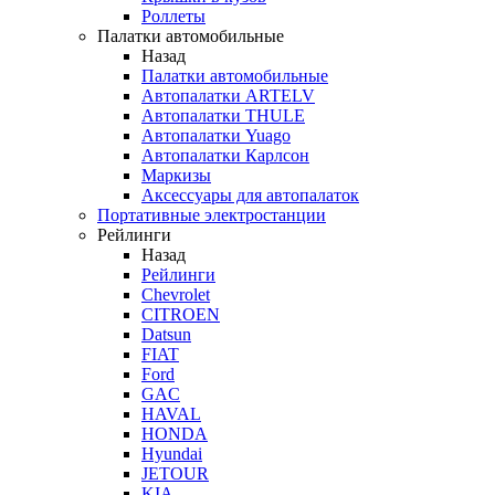
Роллеты
Палатки автомобильные
Назад
Палатки автомобильные
Автопалатки ARTELV
Автопалатки THULE
Автопалатки Yuago
Автопалатки Карлсон
Маркизы
Аксессуары для автопалаток
Портативные электростанции
Рейлинги
Назад
Рейлинги
Chevrolet
CITROEN
Datsun
FIAT
Ford
GAC
HAVAL
HONDA
Hyundai
JETOUR
KIA