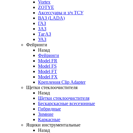
Vortex
ZOTYE
Аксессуары и з/ч ТСУ
ВАЗ (LADA)
ГАЗ
ЗАЗ
ТагАЗ
УАЗ
Фейринги
Назад
Фейринги
Model FR
Model FS
Model FT
Model FX
Крепления Clip Adapter
Щетки стеклоочистителя
Назад
Щетки стеклоочистителя
Бескарскасные всесезонные
Гибридные
Зимние
Каркасные
Ящики инструментальные
Назад