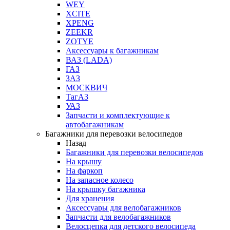
WEY
XCITE
XPENG
ZEEKR
ZOTYE
Аксессуары к багажникам
ВАЗ (LADA)
ГАЗ
ЗАЗ
МОСКВИЧ
ТагАЗ
УАЗ
Запчасти и комплектующие к
автобагажникам
Багажники для перевозки велосипедов
Назад
Багажники для перевозки велосипедов
На крышу
На фаркоп
На запасное колесо
На крышку багажника
Для хранения
Аксессуары для велобагажников
Запчасти для велобагажников
Велосцепка для детского велосипеда