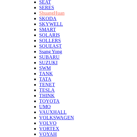
SEAT
SERES
ShuangHuan
SKODA
SKYWELL
SMART
SOLARIS
SOLLERS
SOUEAST
Ssang Yong
SUBARU
SUZUKI
SWM
TANK
TATA
TENET
TESLA
THINK
TOYOTA
UMO
VAUXHALL
VOLKSWAGEN
VOLVO
VORTEX
VOYAH