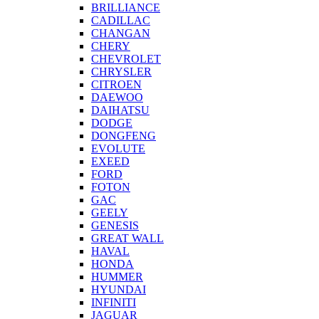
BRILLIANCE
CADILLAC
CHANGAN
CHERY
CHEVROLET
CHRYSLER
CITROEN
DAEWOO
DAIHATSU
DODGE
DONGFENG
EVOLUTE
EXEED
FORD
FOTON
GAC
GEELY
GENESIS
GREAT WALL
HAVAL
HONDA
HUMMER
HYUNDAI
INFINITI
JAGUAR