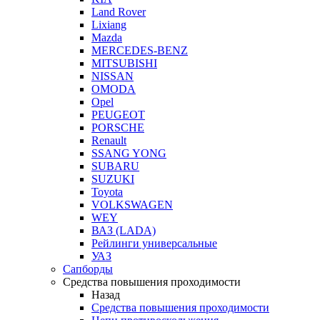
Land Rover
Lixiang
Mazda
MERCEDES-BENZ
MITSUBISHI
NISSAN
OMODA
Opel
PEUGEOT
PORSCHE
Renault
SSANG YONG
SUBARU
SUZUKI
Toyota
VOLKSWAGEN
WEY
ВАЗ (LADA)
Рейлинги универсальные
УАЗ
Сапборды
Средства повышения проходимости
Назад
Средства повышения проходимости