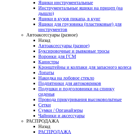
Ящики инструментальные
Инструментальные ящики на прицеп (на
дышло)
Ящики в кузов пикапа, в кунг
Ящики для грузовика (пластиковые) для
инструментов
Автоаксессуары (разное)
Назад
Автоаксессуары (разное)
Буксировочные и рывковые тросы
Воронки для ГСМ
Канистры
Кронштейны и колпаки для запасного колеса
Лопаты
Накидка на лобовое стекло
Подпятники для автоковриков
Подушки и подголовники на спинку
сиденья
Провода прикуривания высоковольтные
Сетки
Сумки / Органайзеры
Чайники и аксессуары
РАСПРОДАЖА
Назад
РАСПРОДАЖА