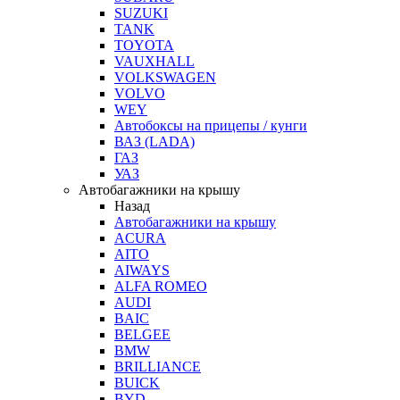
SUZUKI
TANK
TOYOTA
VAUXHALL
VOLKSWAGEN
VOLVO
WEY
Автобоксы на прицепы / кунги
ВАЗ (LADA)
ГАЗ
УАЗ
Автобагажники на крышу
Назад
Автобагажники на крышу
ACURA
AITO
AIWAYS
ALFA ROMEO
AUDI
BAIC
BELGEE
BMW
BRILLIANCE
BUICK
BYD