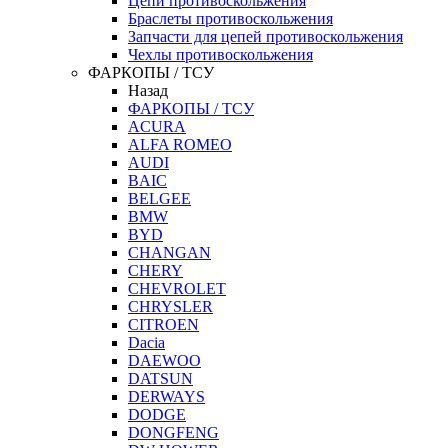
Цепи противоскольжения
Браслеты противоскольжения
Запчасти для цепей противоскольжения
Чехлы противоскольжения
ФАРКОПЫ / ТСУ
Назад
ФАРКОПЫ / ТСУ
ACURA
ALFA ROMEO
AUDI
BAIC
BELGEE
BMW
BYD
CHANGAN
CHERY
CHEVROLET
CHRYSLER
CITROEN
Dacia
DAEWOO
DATSUN
DERWAYS
DODGE
DONGFENG