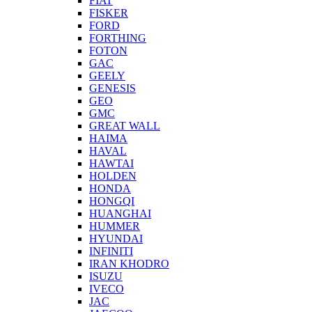
FIAT
FISKER
FORD
FORTHING
FOTON
GAC
GEELY
GENESIS
GEO
GMC
GREAT WALL
HAIMA
HAVAL
HAWTAI
HOLDEN
HONDA
HONGQI
HUANGHAI
HUMMER
HYUNDAI
INFINITI
IRAN KHODRO
ISUZU
IVECO
JAC