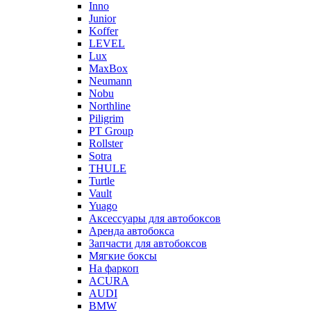
Inno
Junior
Koffer
LEVEL
Lux
MaxBox
Neumann
Nobu
Northline
Piligrim
PT Group
Rollster
Sotra
THULE
Turtle
Vault
Yuago
Аксессуары для автобоксов
Аренда автобокса
Запчасти для автобоксов
Мягкие боксы
На фаркоп
ACURA
AUDI
BMW