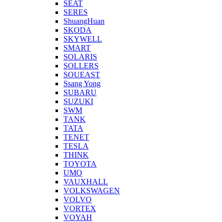
SEAT
SERES
ShuangHuan
SKODA
SKYWELL
SMART
SOLARIS
SOLLERS
SOUEAST
Ssang Yong
SUBARU
SUZUKI
SWM
TANK
TATA
TENET
TESLA
THINK
TOYOTA
UMO
VAUXHALL
VOLKSWAGEN
VOLVO
VORTEX
VOYAH