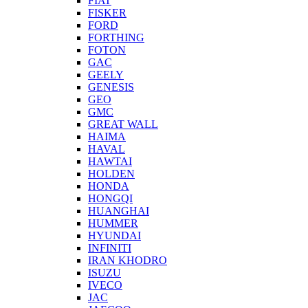
FIAT
FISKER
FORD
FORTHING
FOTON
GAC
GEELY
GENESIS
GEO
GMC
GREAT WALL
HAIMA
HAVAL
HAWTAI
HOLDEN
HONDA
HONGQI
HUANGHAI
HUMMER
HYUNDAI
INFINITI
IRAN KHODRO
ISUZU
IVECO
JAC