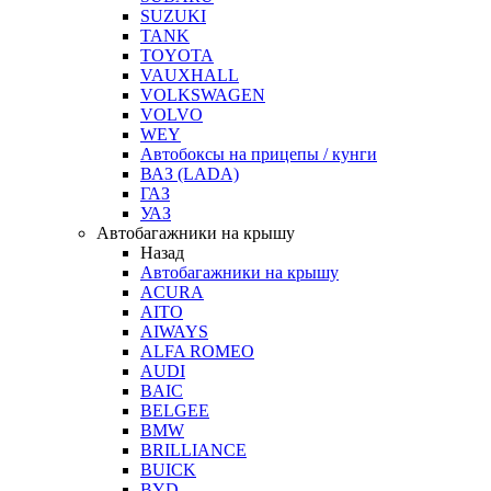
SUZUKI
TANK
TOYOTA
VAUXHALL
VOLKSWAGEN
VOLVO
WEY
Автобоксы на прицепы / кунги
ВАЗ (LADA)
ГАЗ
УАЗ
Автобагажники на крышу
Назад
Автобагажники на крышу
ACURA
AITO
AIWAYS
ALFA ROMEO
AUDI
BAIC
BELGEE
BMW
BRILLIANCE
BUICK
BYD