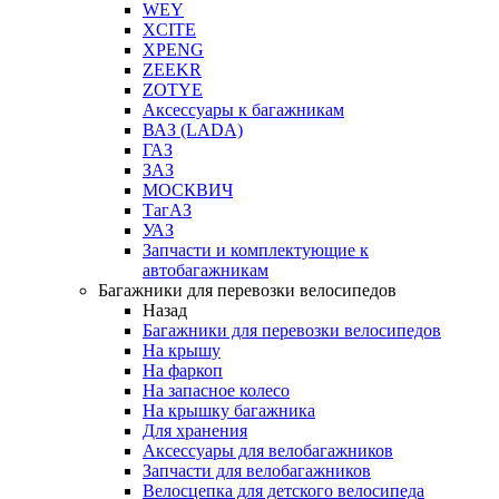
WEY
XCITE
XPENG
ZEEKR
ZOTYE
Аксессуары к багажникам
ВАЗ (LADA)
ГАЗ
ЗАЗ
МОСКВИЧ
ТагАЗ
УАЗ
Запчасти и комплектующие к
автобагажникам
Багажники для перевозки велосипедов
Назад
Багажники для перевозки велосипедов
На крышу
На фаркоп
На запасное колесо
На крышку багажника
Для хранения
Аксессуары для велобагажников
Запчасти для велобагажников
Велосцепка для детского велосипеда