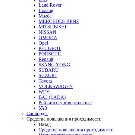
Land Rover
Lixiang
Mazda
MERCEDES-BENZ
MITSUBISHI
NISSAN
OMODA
Opel
PEUGEOT
PORSCHE
Renault
SSANG YONG
SUBARU
SUZUKI
Toyota
VOLKSWAGEN
WEY
ВАЗ (LADA)
Рейлинги универсальные
УАЗ
Сапборды
Средства повышения проходимости
Назад
Средства повышения проходимости