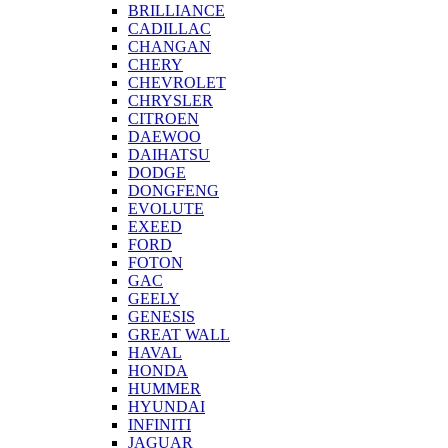
BRILLIANCE
CADILLAC
CHANGAN
CHERY
CHEVROLET
CHRYSLER
CITROEN
DAEWOO
DAIHATSU
DODGE
DONGFENG
EVOLUTE
EXEED
FORD
FOTON
GAC
GEELY
GENESIS
GREAT WALL
HAVAL
HONDA
HUMMER
HYUNDAI
INFINITI
JAGUAR