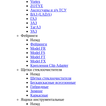
Vortex
ZOTYE
Аксессуары и з/ч ТСУ
ВАЗ (LADA)
ГАЗ
ЗАЗ
ТагАЗ
УАЗ
Фейринги
Назад
Фейринги
Model FR
Model FS
Model FT
Model FX
Крепления Clip Adapter
Щетки стеклоочистителя
Назад
Щетки стеклоочистителя
Бескарскасные всесезонные
Гибридные
Зимние
Каркасные
Ящики инструментальные
Назад