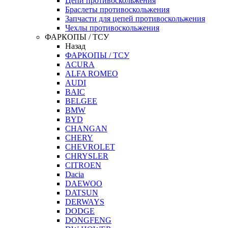
Цепи противоскольжения
Браслеты противоскольжения
Запчасти для цепей противоскольжения
Чехлы противоскольжения
ФАРКОПЫ / ТСУ
Назад
ФАРКОПЫ / ТСУ
ACURA
ALFA ROMEO
AUDI
BAIC
BELGEE
BMW
BYD
CHANGAN
CHERY
CHEVROLET
CHRYSLER
CITROEN
Dacia
DAEWOO
DATSUN
DERWAYS
DODGE
DONGFENG