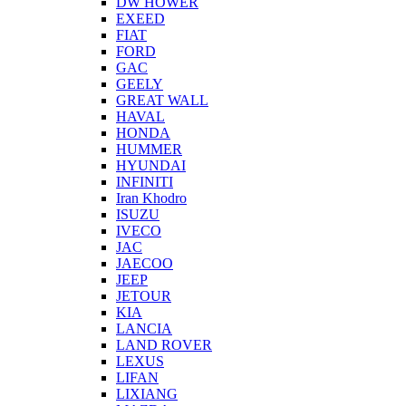
DW HOWER
EXEED
FIAT
FORD
GAC
GEELY
GREAT WALL
HAVAL
HONDA
HUMMER
HYUNDAI
INFINITI
Iran Khodro
ISUZU
IVECO
JAC
JAECOO
JEEP
JETOUR
KIA
LANCIA
LAND ROVER
LEXUS
LIFAN
LIXIANG