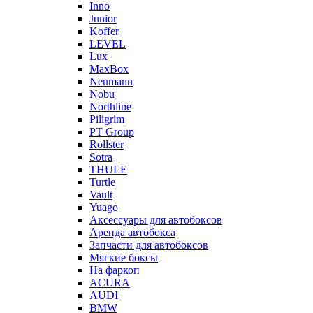
Inno
Junior
Koffer
LEVEL
Lux
MaxBox
Neumann
Nobu
Northline
Piligrim
PT Group
Rollster
Sotra
THULE
Turtle
Vault
Yuago
Аксессуары для автобоксов
Аренда автобокса
Запчасти для автобоксов
Мягкие боксы
На фаркоп
ACURA
AUDI
BMW