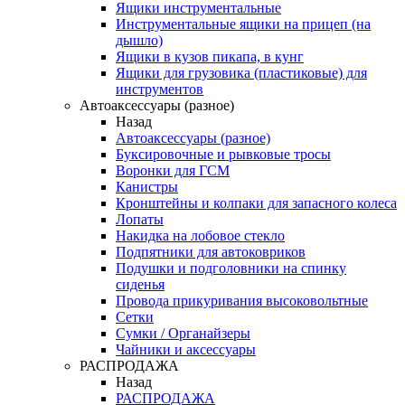
Ящики инструментальные
Инструментальные ящики на прицеп (на
дышло)
Ящики в кузов пикапа, в кунг
Ящики для грузовика (пластиковые) для
инструментов
Автоаксессуары (разное)
Назад
Автоаксессуары (разное)
Буксировочные и рывковые тросы
Воронки для ГСМ
Канистры
Кронштейны и колпаки для запасного колеса
Лопаты
Накидка на лобовое стекло
Подпятники для автоковриков
Подушки и подголовники на спинку
сиденья
Провода прикуривания высоковольтные
Сетки
Сумки / Органайзеры
Чайники и аксессуары
РАСПРОДАЖА
Назад
РАСПРОДАЖА