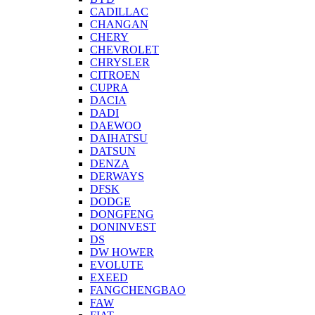
CADILLAC
CHANGAN
CHERY
CHEVROLET
CHRYSLER
CITROEN
CUPRA
DACIA
DADI
DAEWOO
DAIHATSU
DATSUN
DENZA
DERWAYS
DFSK
DODGE
DONGFENG
DONINVEST
DS
DW HOWER
EVOLUTE
EXEED
FANGCHENGBAO
FAW