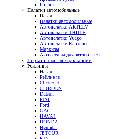
Роллеты
Палатки автомобильные
Назад
Палатки автомобильные
Автопалатки ARTELV
Автопалатки THULE
Автопалатки Yuago
Автопалатки Карлсон
Маркизы
Аксессуары для автопалаток
Портативные электростанции
Рейлинги
Назад
Рейлинги
Chevrolet
CITROEN
Datsun
FIAT
Ford
GAC
HAVAL
HONDA
Hyundai
JETOUR
KIA