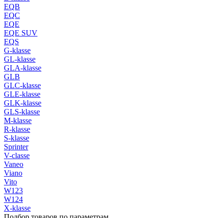
EQB
EQC
EQE
EQE SUV
EQS
G-klasse
GL-klasse
GLA-klasse
GLB
GLC-klasse
GLE-klasse
GLK-klasse
GLS-klasse
M-klasse
R-klasse
S-klasse
Sprinter
V-classe
Vaneo
Viano
Vito
W123
W124
X-klasse
Подбор товаров по параметрам