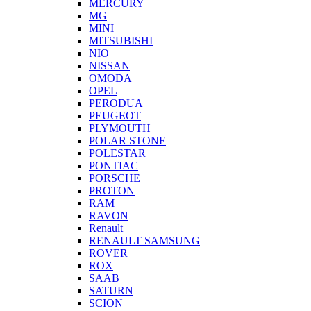
MERCURY
MG
MINI
MITSUBISHI
NIO
NISSAN
OMODA
OPEL
PERODUA
PEUGEOT
PLYMOUTH
POLAR STONE
POLESTAR
PONTIAC
PORSCHE
PROTON
RAM
RAVON
Renault
RENAULT SAMSUNG
ROVER
ROX
SAAB
SATURN
SCION