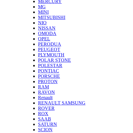
MERCURY
MG
MINI
MITSUBISHI
NIO
NISSAN
OMODA
OPEL
PERODUA
PEUGEOT
PLYMOUTH
POLAR STONE
POLESTAR
PONTIAC
PORSCHE
PROTON
RAM
RAVON
Renault
RENAULT SAMSUNG
ROVER
ROX
SAAB
SATURN
SCION