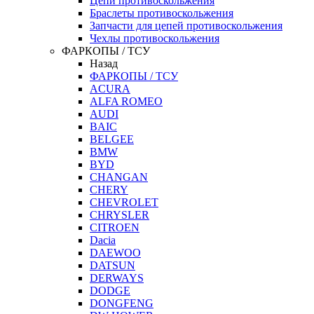
Цепи противоскольжения
Браслеты противоскольжения
Запчасти для цепей противоскольжения
Чехлы противоскольжения
ФАРКОПЫ / ТСУ
Назад
ФАРКОПЫ / ТСУ
ACURA
ALFA ROMEO
AUDI
BAIC
BELGEE
BMW
BYD
CHANGAN
CHERY
CHEVROLET
CHRYSLER
CITROEN
Dacia
DAEWOO
DATSUN
DERWAYS
DODGE
DONGFENG