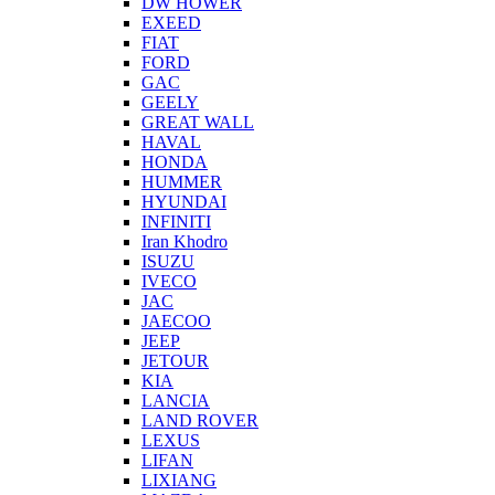
DW HOWER
EXEED
FIAT
FORD
GAC
GEELY
GREAT WALL
HAVAL
HONDA
HUMMER
HYUNDAI
INFINITI
Iran Khodro
ISUZU
IVECO
JAC
JAECOO
JEEP
JETOUR
KIA
LANCIA
LAND ROVER
LEXUS
LIFAN
LIXIANG