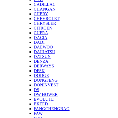
CADILLAC
CHANGAN
CHERY
CHEVROLET
CHRYSLER
CITROEN
CUPRA
DACIA
DADI
DAEWOO
DAIHATSU
DATSUN
DENZA
DERWAYS
DFSK
DODGE
DONGFENG
DONINVEST
DS
DW HOWER
EVOLUTE
EXEED
FANGCHENGBAO
FAW