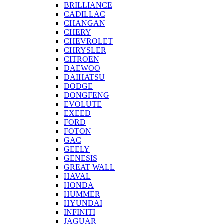
BRILLIANCE
CADILLAC
CHANGAN
CHERY
CHEVROLET
CHRYSLER
CITROEN
DAEWOO
DAIHATSU
DODGE
DONGFENG
EVOLUTE
EXEED
FORD
FOTON
GAC
GEELY
GENESIS
GREAT WALL
HAVAL
HONDA
HUMMER
HYUNDAI
INFINITI
JAGUAR