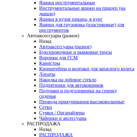
Ящики инструментальные
Инструментальные ящики на прицеп (на
дышло)
Ящики в кузов пикапа, в кунг
Ящики для грузовика (пластиковые) для
инструментов
Автоаксессуары (разное)
Назад
Автоаксессуары (разное)
Буксировочные и рывковые тросы
Воронки для ГСМ
Канистры
Кронштейны и колпаки для запасного колеса
Лопаты
Накидка на лобовое стекло
Подпятники для автоковриков
Подушки и подголовники на спинку
сиденья
Провода прикуривания высоковольтные
Сетки
Сумки / Органайзеры
Чайники и аксессуары
РАСПРОДАЖА
Назад
РАСПРОДАЖА