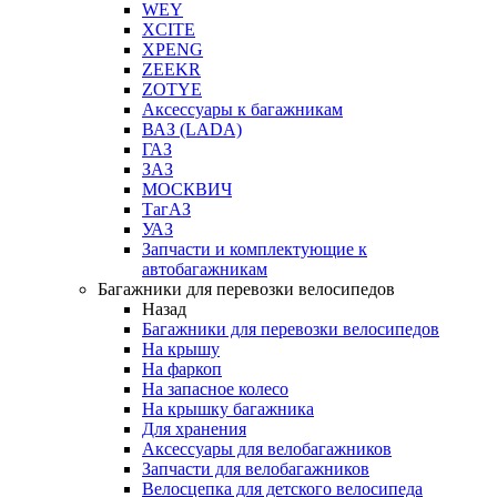
WEY
XCITE
XPENG
ZEEKR
ZOTYE
Аксессуары к багажникам
ВАЗ (LADA)
ГАЗ
ЗАЗ
МОСКВИЧ
ТагАЗ
УАЗ
Запчасти и комплектующие к
автобагажникам
Багажники для перевозки велосипедов
Назад
Багажники для перевозки велосипедов
На крышу
На фаркоп
На запасное колесо
На крышку багажника
Для хранения
Аксессуары для велобагажников
Запчасти для велобагажников
Велосцепка для детского велосипеда