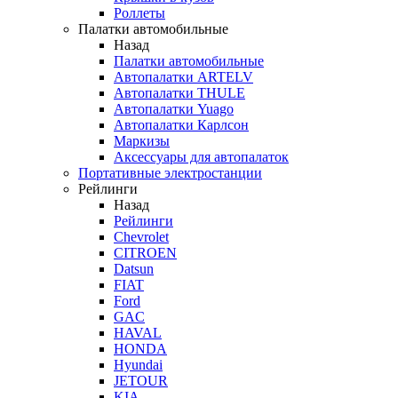
Роллеты
Палатки автомобильные
Назад
Палатки автомобильные
Автопалатки ARTELV
Автопалатки THULE
Автопалатки Yuago
Автопалатки Карлсон
Маркизы
Аксессуары для автопалаток
Портативные электростанции
Рейлинги
Назад
Рейлинги
Chevrolet
CITROEN
Datsun
FIAT
Ford
GAC
HAVAL
HONDA
Hyundai
JETOUR
KIA