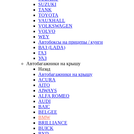
SUZUKI
TANK
TOYOTA
VAUXHALL
VOLKSWAGEN
VOLVO
WEY
Автобоксы на прицепы / кунги
ВАЗ (LADA)
ГАЗ
УАЗ
Автобагажники на крышу
Назад
Автобагажники на крышу
ACURA
AITO
AIWAYS
ALFA ROMEO
AUDI
BAIC
BELGEE
BMW
BRILLIANCE
BUICK
BYD