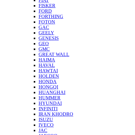
FIAT
FISKER
FORD
FORTHING
FOTON
GAC
GEELY
GENESIS
GEO
GMC
GREAT WALL
HAIMA
HAVAL
HAWTAI
HOLDEN
HONDA
HONGQI
HUANGHAI
HUMMER
HYUNDAI
INFINITI
IRAN KHODRO
ISUZU
IVECO
JAC