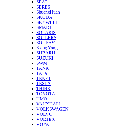
SEAT
SERES
ShuangHuan
SKODA
SKYWELL
SMART
SOLARIS
SOLLERS
SOUEAST
Ssang Yong
SUBARU
SUZUKI
SWM
TANK
TATA
TENET
TESLA
THINK
TOYOTA
UMO
VAUXHALL
VOLKSWAGEN
VOLVO
VORTEX
VOYAH