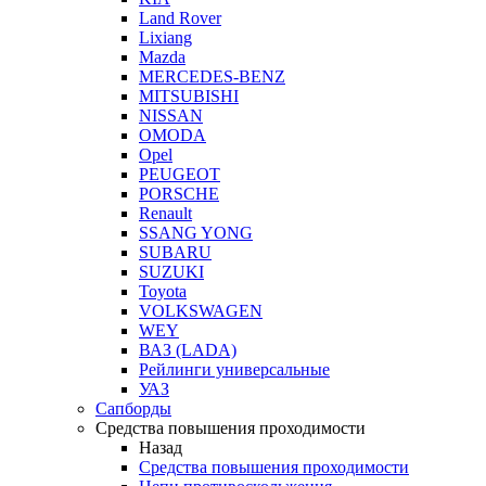
Land Rover
Lixiang
Mazda
MERCEDES-BENZ
MITSUBISHI
NISSAN
OMODA
Opel
PEUGEOT
PORSCHE
Renault
SSANG YONG
SUBARU
SUZUKI
Toyota
VOLKSWAGEN
WEY
ВАЗ (LADA)
Рейлинги универсальные
УАЗ
Сапборды
Средства повышения проходимости
Назад
Средства повышения проходимости