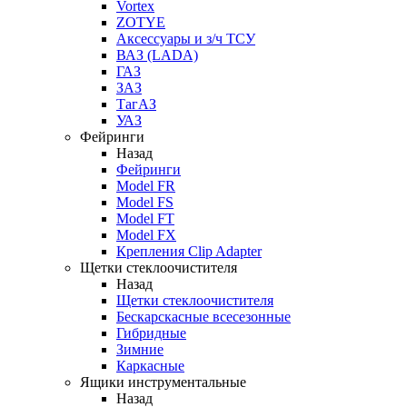
Vortex
ZOTYE
Аксессуары и з/ч ТСУ
ВАЗ (LADA)
ГАЗ
ЗАЗ
ТагАЗ
УАЗ
Фейринги
Назад
Фейринги
Model FR
Model FS
Model FT
Model FX
Крепления Clip Adapter
Щетки стеклоочистителя
Назад
Щетки стеклоочистителя
Бескарскасные всесезонные
Гибридные
Зимние
Каркасные
Ящики инструментальные
Назад