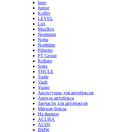
Inno
Junior
Koffer
LEVEL
Lux
MaxBox
Neumann
Nobu
Northline
Piligrim
PT Group
Rollster
Sotra
THULE
Turtle
Vault
Yuago
Аксессуары для автобоксов
Аренда автобокса
Запчасти для автобоксов
Мягкие боксы
На фаркоп
ACURA
AUDI
BMW