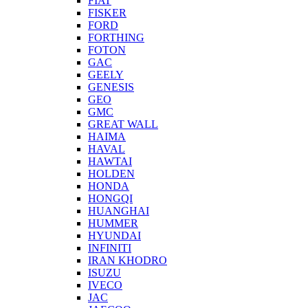
FIAT
FISKER
FORD
FORTHING
FOTON
GAC
GEELY
GENESIS
GEO
GMC
GREAT WALL
HAIMA
HAVAL
HAWTAI
HOLDEN
HONDA
HONGQI
HUANGHAI
HUMMER
HYUNDAI
INFINITI
IRAN KHODRO
ISUZU
IVECO
JAC