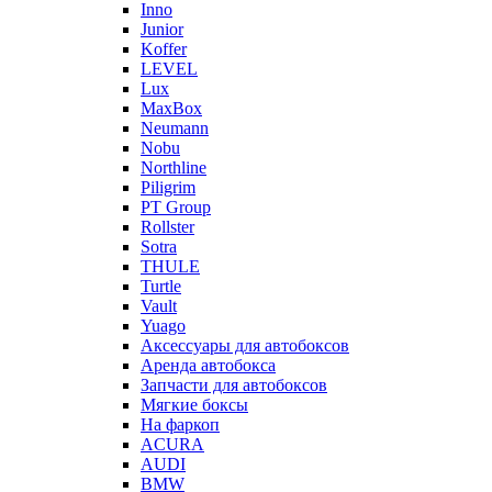
Inno
Junior
Koffer
LEVEL
Lux
MaxBox
Neumann
Nobu
Northline
Piligrim
PT Group
Rollster
Sotra
THULE
Turtle
Vault
Yuago
Аксессуары для автобоксов
Аренда автобокса
Запчасти для автобоксов
Мягкие боксы
На фаркоп
ACURA
AUDI
BMW