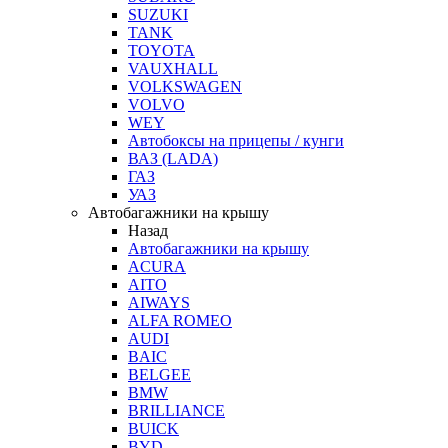
SUZUKI
TANK
TOYOTA
VAUXHALL
VOLKSWAGEN
VOLVO
WEY
Автобоксы на прицепы / кунги
ВАЗ (LADA)
ГАЗ
УАЗ
Автобагажники на крышу
Назад
Автобагажники на крышу
ACURA
AITO
AIWAYS
ALFA ROMEO
AUDI
BAIC
BELGEE
BMW
BRILLIANCE
BUICK
BYD