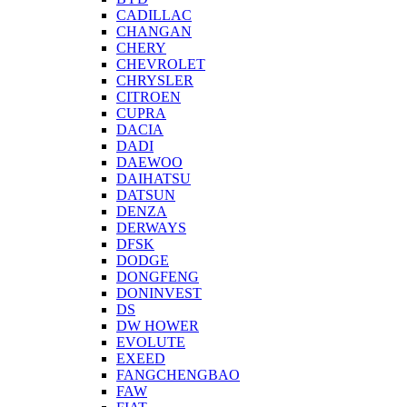
CADILLAC
CHANGAN
CHERY
CHEVROLET
CHRYSLER
CITROEN
CUPRA
DACIA
DADI
DAEWOO
DAIHATSU
DATSUN
DENZA
DERWAYS
DFSK
DODGE
DONGFENG
DONINVEST
DS
DW HOWER
EVOLUTE
EXEED
FANGCHENGBAO
FAW