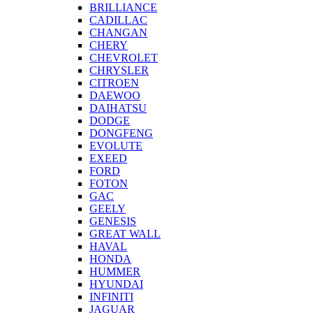
BRILLIANCE
CADILLAC
CHANGAN
CHERY
CHEVROLET
CHRYSLER
CITROEN
DAEWOO
DAIHATSU
DODGE
DONGFENG
EVOLUTE
EXEED
FORD
FOTON
GAC
GEELY
GENESIS
GREAT WALL
HAVAL
HONDA
HUMMER
HYUNDAI
INFINITI
JAGUAR