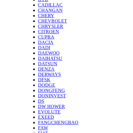
CADILLAC
CHANGAN
CHERY
CHEVROLET
CHRYSLER
CITROEN
CUPRA
DACIA
DADI
DAEWOO
DAIHATSU
DATSUN
DENZA
DERWAYS
DFSK
DODGE
DONGFENG
DONINVEST
DS
DW HOWER
EVOLUTE
EXEED
FANGCHENGBAO
FAW