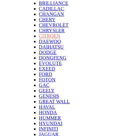
BRILLIANCE
CADILLAC
CHANGAN
CHERY
CHEVROLET
CHRYSLER
CITROEN
DAEWOO
DAIHATSU
DODGE
DONGFENG
EVOLUTE
EXEED
FORD
FOTON
GAC
GEELY
GENESIS
GREAT WALL
HAVAL
HONDA
HUMMER
HYUNDAI
INFINITI
JAGUAR