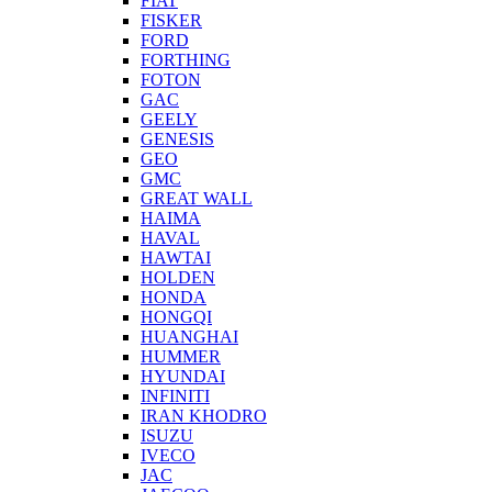
FIAT
FISKER
FORD
FORTHING
FOTON
GAC
GEELY
GENESIS
GEO
GMC
GREAT WALL
HAIMA
HAVAL
HAWTAI
HOLDEN
HONDA
HONGQI
HUANGHAI
HUMMER
HYUNDAI
INFINITI
IRAN KHODRO
ISUZU
IVECO
JAC