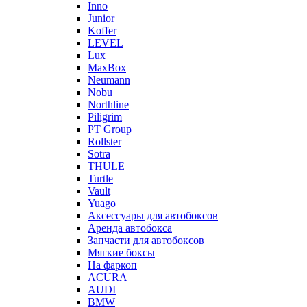
Inno
Junior
Koffer
LEVEL
Lux
MaxBox
Neumann
Nobu
Northline
Piligrim
PT Group
Rollster
Sotra
THULE
Turtle
Vault
Yuago
Аксессуары для автобоксов
Аренда автобокса
Запчасти для автобоксов
Мягкие боксы
На фаркоп
ACURA
AUDI
BMW