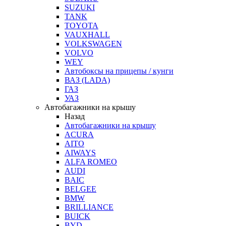
SUZUKI
TANK
TOYOTA
VAUXHALL
VOLKSWAGEN
VOLVO
WEY
Автобоксы на прицепы / кунги
ВАЗ (LADA)
ГАЗ
УАЗ
Автобагажники на крышу
Назад
Автобагажники на крышу
ACURA
AITO
AIWAYS
ALFA ROMEO
AUDI
BAIC
BELGEE
BMW
BRILLIANCE
BUICK
BYD