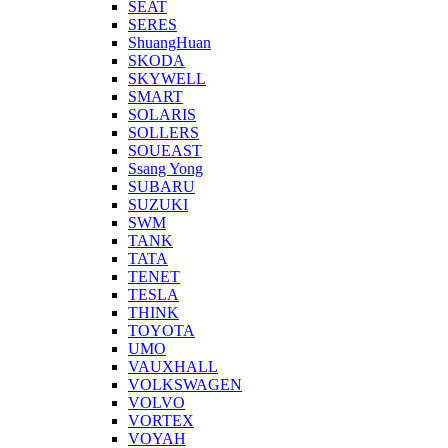
SEAT
SERES
ShuangHuan
SKODA
SKYWELL
SMART
SOLARIS
SOLLERS
SOUEAST
Ssang Yong
SUBARU
SUZUKI
SWM
TANK
TATA
TENET
TESLA
THINK
TOYOTA
UMO
VAUXHALL
VOLKSWAGEN
VOLVO
VORTEX
VOYAH