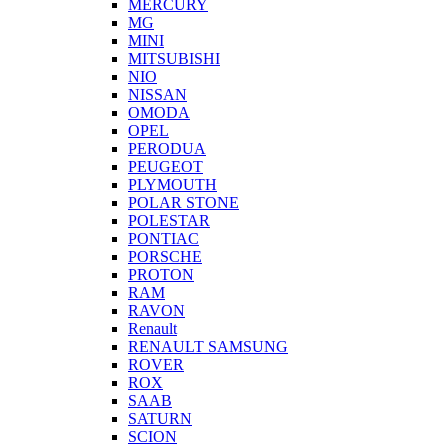
MERCURY
MG
MINI
MITSUBISHI
NIO
NISSAN
OMODA
OPEL
PERODUA
PEUGEOT
PLYMOUTH
POLAR STONE
POLESTAR
PONTIAC
PORSCHE
PROTON
RAM
RAVON
Renault
RENAULT SAMSUNG
ROVER
ROX
SAAB
SATURN
SCION