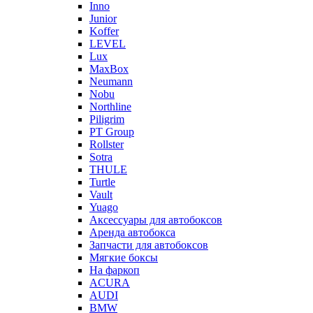
Inno
Junior
Koffer
LEVEL
Lux
MaxBox
Neumann
Nobu
Northline
Piligrim
PT Group
Rollster
Sotra
THULE
Turtle
Vault
Yuago
Аксессуары для автобоксов
Аренда автобокса
Запчасти для автобоксов
Мягкие боксы
На фаркоп
ACURA
AUDI
BMW