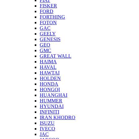
FIAT
FISKER
FORD
FORTHING
FOTON
GAC
GEELY
GENESIS
GEO
GMC
GREAT WALL
HAIMA
HAVAL
HAWTAI
HOLDEN
HONDA
HONGQI
HUANGHAI
HUMMER
HYUNDAI
INFINITI
IRAN KHODRO
ISUZU
IVECO
JAC