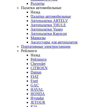
Роллеты
Палатки автомобильные
Назад
Палатки автомобильные
Автопалатки ARTELV
Автопалатки THULE
Автопалатки Yuago
Автопалатки Карлсон
Маркизы
Аксессуары для автопалаток
Портативные электростанции
Рейлинги
Назад
Рейлинги
Chevrolet
CITROEN
Datsun
FIAT
Ford
GAC
HAVAL
HONDA
Hyundai
JETOUR
KIA