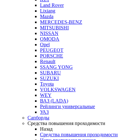
Land Rover
Lixiang
Mazda
MERCEDES-BENZ
MITSUBISHI
NISSAN
OMODA
Opel
PEUGEOT
PORSCHE
Renault
SSANG YONG
SUBARU
SUZUKI
Toyota
VOLKSWAGEN
WEY
ВАЗ (LADA)
Рейлинги универсальные
УАЗ
Сапборды
Средства повышения проходимости
Назад
Средства повышения проходимости