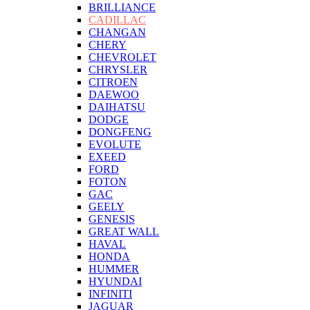
BRILLIANCE
CADILLAC
CHANGAN
CHERY
CHEVROLET
CHRYSLER
CITROEN
DAEWOO
DAIHATSU
DODGE
DONGFENG
EVOLUTE
EXEED
FORD
FOTON
GAC
GEELY
GENESIS
GREAT WALL
HAVAL
HONDA
HUMMER
HYUNDAI
INFINITI
JAGUAR