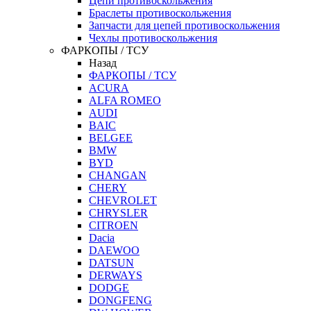
Цепи противоскольжения
Браслеты противоскольжения
Запчасти для цепей противоскольжения
Чехлы противоскольжения
ФАРКОПЫ / ТСУ
Назад
ФАРКОПЫ / ТСУ
ACURA
ALFA ROMEO
AUDI
BAIC
BELGEE
BMW
BYD
CHANGAN
CHERY
CHEVROLET
CHRYSLER
CITROEN
Dacia
DAEWOO
DATSUN
DERWAYS
DODGE
DONGFENG