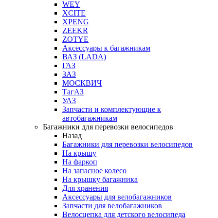
WEY
XCITE
XPENG
ZEEKR
ZOTYE
Аксессуары к багажникам
ВАЗ (LADA)
ГАЗ
ЗАЗ
МОСКВИЧ
ТагАЗ
УАЗ
Запчасти и комплектующие к
автобагажникам
Багажники для перевозки велосипедов
Назад
Багажники для перевозки велосипедов
На крышу
На фаркоп
На запасное колесо
На крышку багажника
Для хранения
Аксессуары для велобагажников
Запчасти для велобагажников
Велосцепка для детского велосипеда