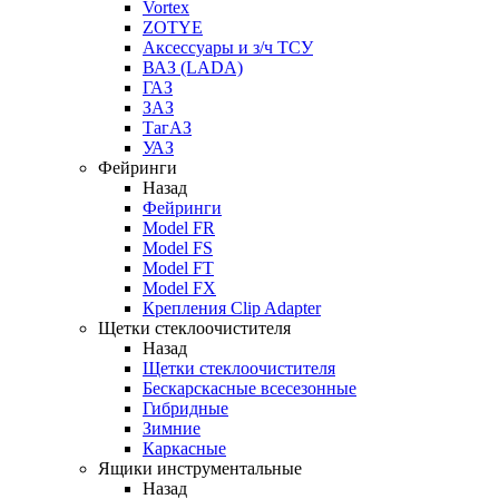
Vortex
ZOTYE
Аксессуары и з/ч ТСУ
ВАЗ (LADA)
ГАЗ
ЗАЗ
ТагАЗ
УАЗ
Фейринги
Назад
Фейринги
Model FR
Model FS
Model FT
Model FX
Крепления Clip Adapter
Щетки стеклоочистителя
Назад
Щетки стеклоочистителя
Бескарскасные всесезонные
Гибридные
Зимние
Каркасные
Ящики инструментальные
Назад