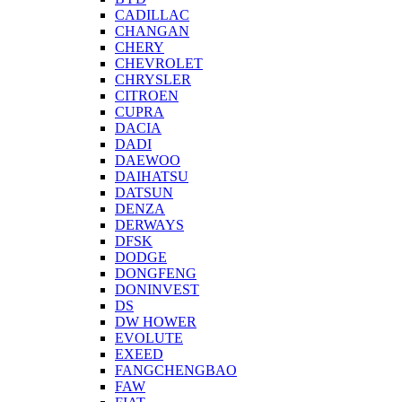
CADILLAC
CHANGAN
CHERY
CHEVROLET
CHRYSLER
CITROEN
CUPRA
DACIA
DADI
DAEWOO
DAIHATSU
DATSUN
DENZA
DERWAYS
DFSK
DODGE
DONGFENG
DONINVEST
DS
DW HOWER
EVOLUTE
EXEED
FANGCHENGBAO
FAW