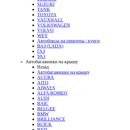
SUZUKI
TANK
TOYOTA
VAUXHALL
VOLKSWAGEN
VOLVO
WEY
Автобоксы на прицепы / кунги
ВАЗ (LADA)
ГАЗ
УАЗ
Автобагажники на крышу
Назад
Автобагажники на крышу
ACURA
AITO
AIWAYS
ALFA ROMEO
AUDI
BAIC
BELGEE
BMW
BRILLIANCE
BUICK
BYD