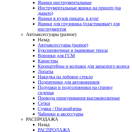
Ящики инструментальные
Инструментальные ящики на прицеп (на
дышло)
Ящики в кузов пикапа, в кунг
Ящики для грузовика (пластиковые) для
инструментов
Автоаксессуары (разное)
Назад
Автоаксессуары (разное)
Буксировочные и рывковые тросы
Воронки для ГСМ
Канистры
Кронштейны и колпаки для запасного колеса
Лопаты
Накидка на лобовое стекло
Подпятники для автоковриков
Подушки и подголовники на спинку
сиденья
Провода прикуривания высоковольтные
Сетки
Сумки / Органайзеры
Чайники и аксессуары
РАСПРОДАЖА
Назад
РАСПРОДАЖА