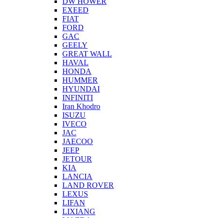
DW HOWER
EXEED
FIAT
FORD
GAC
GEELY
GREAT WALL
HAVAL
HONDA
HUMMER
HYUNDAI
INFINITI
Iran Khodro
ISUZU
IVECO
JAC
JAECOO
JEEP
JETOUR
KIA
LANCIA
LAND ROVER
LEXUS
LIFAN
LIXIANG