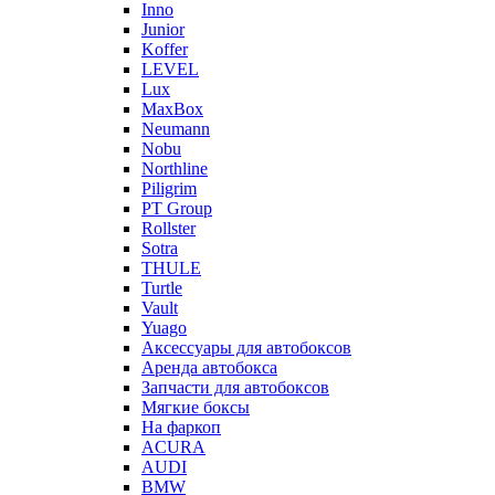
Inno
Junior
Koffer
LEVEL
Lux
MaxBox
Neumann
Nobu
Northline
Piligrim
PT Group
Rollster
Sotra
THULE
Turtle
Vault
Yuago
Аксессуары для автобоксов
Аренда автобокса
Запчасти для автобоксов
Мягкие боксы
На фаркоп
ACURA
AUDI
BMW