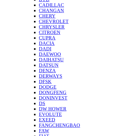
CADILLAC
CHANGAN
CHERY
CHEVROLET
CHRYSLER
CITROEN
CUPRA
DACIA
DADI
DAEWOO
DAIHATSU
DATSUN
DENZA
DERWAYS
DFSK
DODGE
DONGFENG
DONINVEST
DS
DW HOWER
EVOLUTE
EXEED
FANGCHENGBAO
FAW