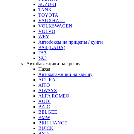
SUZUKI
TANK
TOYOTA
VAUXHALL
VOLKSWAGEN
VOLVO
WEY
Автобоксы на прицепы / кунги
ВАЗ (LADA)
ГАЗ
УАЗ
Автобагажники на крышу
Назад
Автобагажники на крышу
ACURA
AITO
AIWAYS
ALFA ROMEO
AUDI
BAIC
BELGEE
BMW
BRILLIANCE
BUICK
BYD