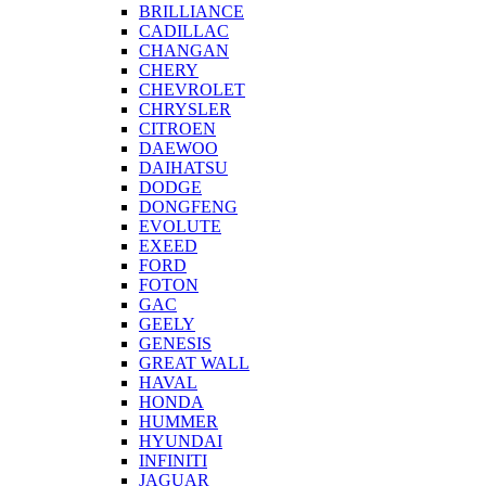
BRILLIANCE
CADILLAC
CHANGAN
CHERY
CHEVROLET
CHRYSLER
CITROEN
DAEWOO
DAIHATSU
DODGE
DONGFENG
EVOLUTE
EXEED
FORD
FOTON
GAC
GEELY
GENESIS
GREAT WALL
HAVAL
HONDA
HUMMER
HYUNDAI
INFINITI
JAGUAR