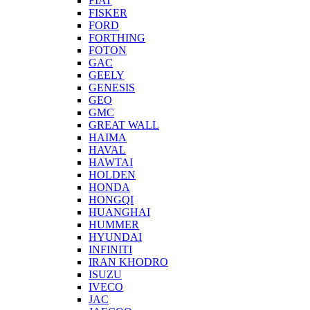
FIAT
FISKER
FORD
FORTHING
FOTON
GAC
GEELY
GENESIS
GEO
GMC
GREAT WALL
HAIMA
HAVAL
HAWTAI
HOLDEN
HONDA
HONGQI
HUANGHAI
HUMMER
HYUNDAI
INFINITI
IRAN KHODRO
ISUZU
IVECO
JAC