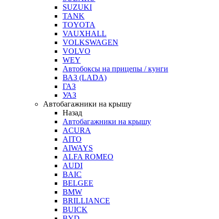
SUZUKI
TANK
TOYOTA
VAUXHALL
VOLKSWAGEN
VOLVO
WEY
Автобоксы на прицепы / кунги
ВАЗ (LADA)
ГАЗ
УАЗ
Автобагажники на крышу
Назад
Автобагажники на крышу
ACURA
AITO
AIWAYS
ALFA ROMEO
AUDI
BAIC
BELGEE
BMW
BRILLIANCE
BUICK
BYD