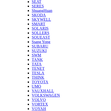
SEAT
SERES
ShuangHuan
SKODA
SKYWELL
SMART
SOLARIS
SOLLERS
SOUEAST
Ssang Yong
SUBARU
SUZUKI
SWM
TANK
TATA
TENET
TESLA
THINK
TOYOTA
UMO
VAUXHALL
VOLKSWAGEN
VOLVO
VORTEX
VOYAH