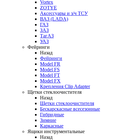
Vortex
ZOTYE
Аксессуары и з/ч ТСУ
ВАЗ (LADA)
ГАЗ
ЗАЗ
ТагАЗ
УАЗ
Фейринги
Назад
Фейринги
Model FR
Model FS
Model FT
Model FX
Крепления Clip Adapter
Щетки стеклоочистителя
Назад
Щетки стеклоочистителя
Бескарскасные всесезонные
Гибридные
Зимние
Каркасные
Ящики инструментальные
Назад