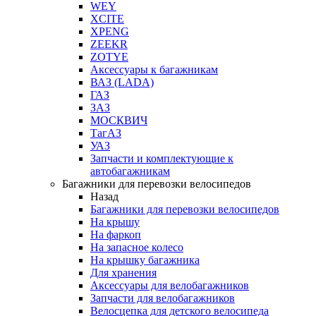
WEY
XCITE
XPENG
ZEEKR
ZOTYE
Аксессуары к багажникам
ВАЗ (LADA)
ГАЗ
ЗАЗ
МОСКВИЧ
ТагАЗ
УАЗ
Запчасти и комплектующие к
автобагажникам
Багажники для перевозки велосипедов
Назад
Багажники для перевозки велосипедов
На крышу
На фаркоп
На запасное колесо
На крышку багажника
Для хранения
Аксессуары для велобагажников
Запчасти для велобагажников
Велосцепка для детского велосипеда