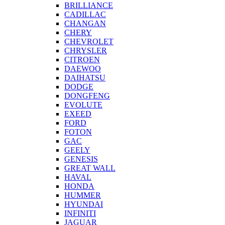
BRILLIANCE
CADILLAC
CHANGAN
CHERY
CHEVROLET
CHRYSLER
CITROEN
DAEWOO
DAIHATSU
DODGE
DONGFENG
EVOLUTE
EXEED
FORD
FOTON
GAC
GEELY
GENESIS
GREAT WALL
HAVAL
HONDA
HUMMER
HYUNDAI
INFINITI
JAGUAR