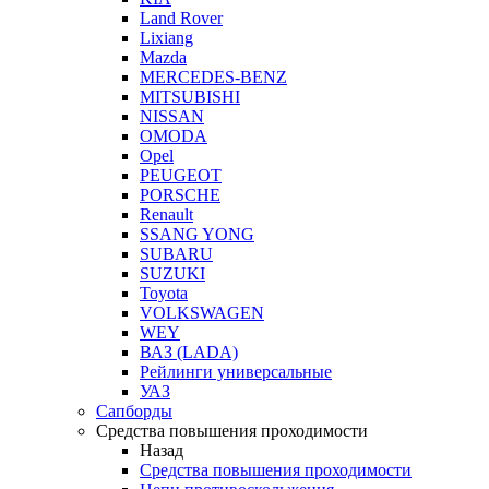
Land Rover
Lixiang
Mazda
MERCEDES-BENZ
MITSUBISHI
NISSAN
OMODA
Opel
PEUGEOT
PORSCHE
Renault
SSANG YONG
SUBARU
SUZUKI
Toyota
VOLKSWAGEN
WEY
ВАЗ (LADA)
Рейлинги универсальные
УАЗ
Сапборды
Средства повышения проходимости
Назад
Средства повышения проходимости