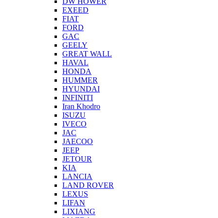
DW HOWER
EXEED
FIAT
FORD
GAC
GEELY
GREAT WALL
HAVAL
HONDA
HUMMER
HYUNDAI
INFINITI
Iran Khodro
ISUZU
IVECO
JAC
JAECOO
JEEP
JETOUR
KIA
LANCIA
LAND ROVER
LEXUS
LIFAN
LIXIANG