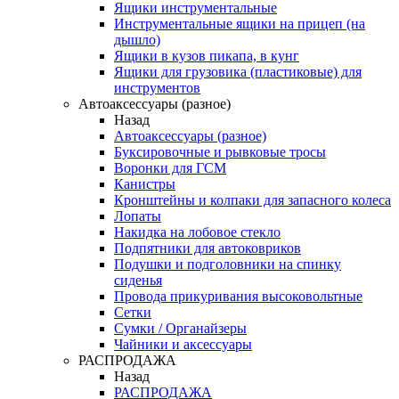
Ящики инструментальные
Инструментальные ящики на прицеп (на
дышло)
Ящики в кузов пикапа, в кунг
Ящики для грузовика (пластиковые) для
инструментов
Автоаксессуары (разное)
Назад
Автоаксессуары (разное)
Буксировочные и рывковые тросы
Воронки для ГСМ
Канистры
Кронштейны и колпаки для запасного колеса
Лопаты
Накидка на лобовое стекло
Подпятники для автоковриков
Подушки и подголовники на спинку
сиденья
Провода прикуривания высоковольтные
Сетки
Сумки / Органайзеры
Чайники и аксессуары
РАСПРОДАЖА
Назад
РАСПРОДАЖА