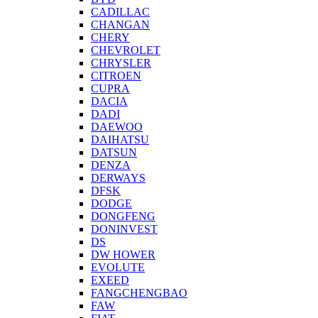
CADILLAC
CHANGAN
CHERY
CHEVROLET
CHRYSLER
CITROEN
CUPRA
DACIA
DADI
DAEWOO
DAIHATSU
DATSUN
DENZA
DERWAYS
DFSK
DODGE
DONGFENG
DONINVEST
DS
DW HOWER
EVOLUTE
EXEED
FANGCHENGBAO
FAW