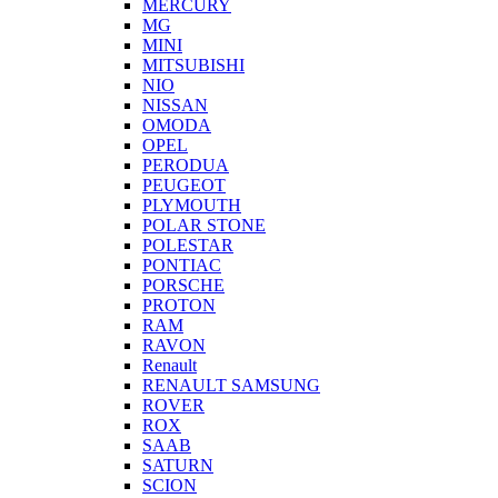
MERCURY
MG
MINI
MITSUBISHI
NIO
NISSAN
OMODA
OPEL
PERODUA
PEUGEOT
PLYMOUTH
POLAR STONE
POLESTAR
PONTIAC
PORSCHE
PROTON
RAM
RAVON
Renault
RENAULT SAMSUNG
ROVER
ROX
SAAB
SATURN
SCION