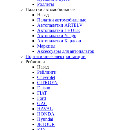
Роллеты
Палатки автомобильные
Назад
Палатки автомобильные
Автопалатки ARTELV
Автопалатки THULE
Автопалатки Yuago
Автопалатки Карлсон
Маркизы
Аксессуары для автопалаток
Портативные электростанции
Рейлинги
Назад
Рейлинги
Chevrolet
CITROEN
Datsun
FIAT
Ford
GAC
HAVAL
HONDA
Hyundai
JETOUR
KIA