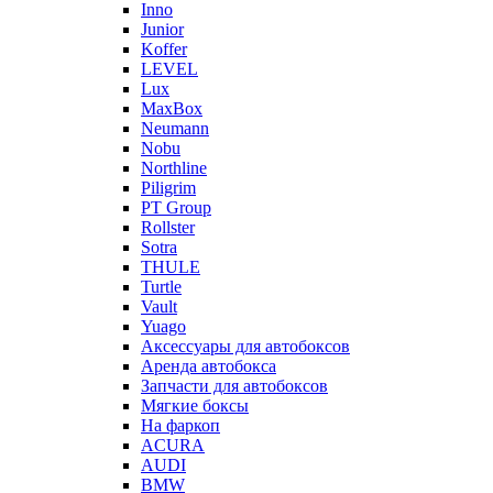
Inno
Junior
Koffer
LEVEL
Lux
MaxBox
Neumann
Nobu
Northline
Piligrim
PT Group
Rollster
Sotra
THULE
Turtle
Vault
Yuago
Аксессуары для автобоксов
Аренда автобокса
Запчасти для автобоксов
Мягкие боксы
На фаркоп
ACURA
AUDI
BMW