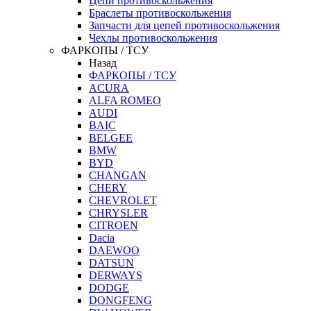
Цепи противоскольжения
Браслеты противоскольжения
Запчасти для цепей противоскольжения
Чехлы противоскольжения
ФАРКОПЫ / ТСУ
Назад
ФАРКОПЫ / ТСУ
ACURA
ALFA ROMEO
AUDI
BAIC
BELGEE
BMW
BYD
CHANGAN
CHERY
CHEVROLET
CHRYSLER
CITROEN
Dacia
DAEWOO
DATSUN
DERWAYS
DODGE
DONGFENG