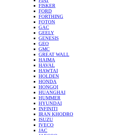
FIAT
FISKER
FORD
FORTHING
FOTON
GAC
GEELY
GENESIS
GEO
GMC
GREAT WALL
HAIMA
HAVAL
HAWTAI
HOLDEN
HONDA
HONGQI
HUANGHAI
HUMMER
HYUNDAI
INFINITI
IRAN KHODRO
ISUZU
IVECO
JAC