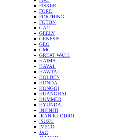
FIAT
FISKER
FORD
FORTHING
FOTON
GAC
GEELY
GENESIS
GEO
GMC
GREAT WALL
HAIMA
HAVAL
HAWTAI
HOLDEN
HONDA
HONGQI
HUANGHAI
HUMMER
HYUNDAI
INFINITI
IRAN KHODRO
ISUZU
IVECO
JAC