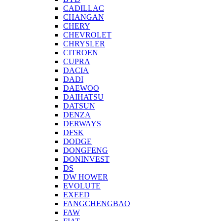
CADILLAC
CHANGAN
CHERY
CHEVROLET
CHRYSLER
CITROEN
CUPRA
DACIA
DADI
DAEWOO
DAIHATSU
DATSUN
DENZA
DERWAYS
DFSK
DODGE
DONGFENG
DONINVEST
DS
DW HOWER
EVOLUTE
EXEED
FANGCHENGBAO
FAW