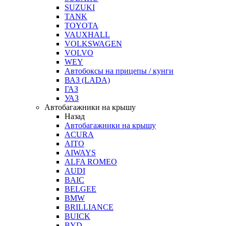
SUZUKI
TANK
TOYOTA
VAUXHALL
VOLKSWAGEN
VOLVO
WEY
Автобоксы на прицепы / кунги
ВАЗ (LADA)
ГАЗ
УАЗ
Автобагажники на крышу
Назад
Автобагажники на крышу
ACURA
AITO
AIWAYS
ALFA ROMEO
AUDI
BAIC
BELGEE
BMW
BRILLIANCE
BUICK
BYD