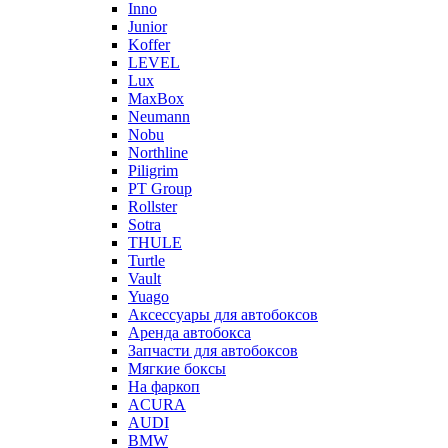
Inno
Junior
Koffer
LEVEL
Lux
MaxBox
Neumann
Nobu
Northline
Piligrim
PT Group
Rollster
Sotra
THULE
Turtle
Vault
Yuago
Аксессуары для автобоксов
Аренда автобокса
Запчасти для автобоксов
Мягкие боксы
На фаркоп
ACURA
AUDI
BMW