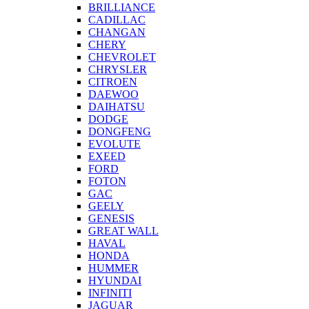
BRILLIANCE
CADILLAC
CHANGAN
CHERY
CHEVROLET
CHRYSLER
CITROEN
DAEWOO
DAIHATSU
DODGE
DONGFENG
EVOLUTE
EXEED
FORD
FOTON
GAC
GEELY
GENESIS
GREAT WALL
HAVAL
HONDA
HUMMER
HYUNDAI
INFINITI
JAGUAR