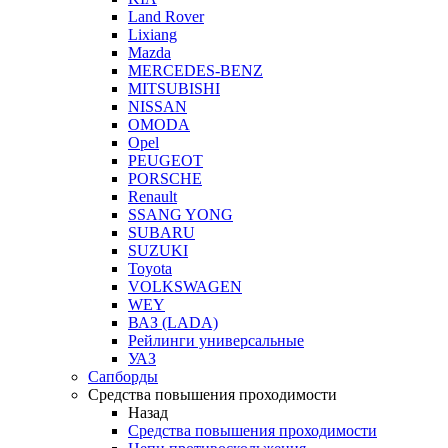
Land Rover
Lixiang
Mazda
MERCEDES-BENZ
MITSUBISHI
NISSAN
OMODA
Opel
PEUGEOT
PORSCHE
Renault
SSANG YONG
SUBARU
SUZUKI
Toyota
VOLKSWAGEN
WEY
ВАЗ (LADA)
Рейлинги универсальные
УАЗ
Сапборды
Средства повышения проходимости
Назад
Средства повышения проходимости