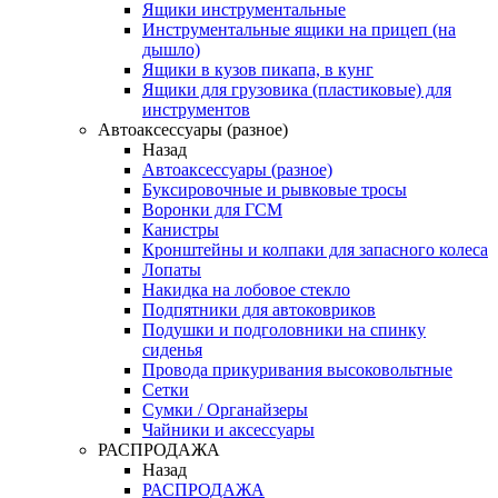
Ящики инструментальные
Инструментальные ящики на прицеп (на
дышло)
Ящики в кузов пикапа, в кунг
Ящики для грузовика (пластиковые) для
инструментов
Автоаксессуары (разное)
Назад
Автоаксессуары (разное)
Буксировочные и рывковые тросы
Воронки для ГСМ
Канистры
Кронштейны и колпаки для запасного колеса
Лопаты
Накидка на лобовое стекло
Подпятники для автоковриков
Подушки и подголовники на спинку
сиденья
Провода прикуривания высоковольтные
Сетки
Сумки / Органайзеры
Чайники и аксессуары
РАСПРОДАЖА
Назад
РАСПРОДАЖА