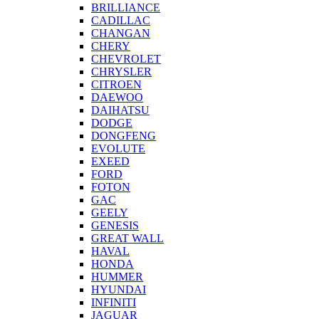
BRILLIANCE
CADILLAC
CHANGAN
CHERY
CHEVROLET
CHRYSLER
CITROEN
DAEWOO
DAIHATSU
DODGE
DONGFENG
EVOLUTE
EXEED
FORD
FOTON
GAC
GEELY
GENESIS
GREAT WALL
HAVAL
HONDA
HUMMER
HYUNDAI
INFINITI
JAGUAR