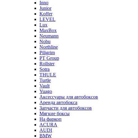
Inno
Junior
Koffer
LEVEL
Lux
MaxBox
Neumann
Nobu
Northline
Piligrim
PT Group
Rollster
Sotra
THULE
Turtle
Vault
Yuago
Аксессуары для автобоксов
Аренда автобокса
Запчасти для автобоксов
Мягкие боксы
На фаркоп
ACURA
AUDI
BMW