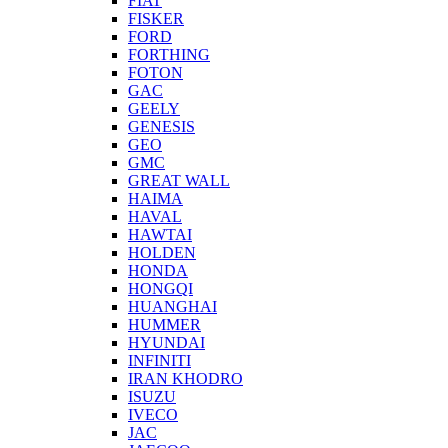
FIAT
FISKER
FORD
FORTHING
FOTON
GAC
GEELY
GENESIS
GEO
GMC
GREAT WALL
HAIMA
HAVAL
HAWTAI
HOLDEN
HONDA
HONGQI
HUANGHAI
HUMMER
HYUNDAI
INFINITI
IRAN KHODRO
ISUZU
IVECO
JAC