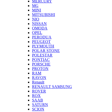
MERCURY
MG
MINI
MITSUBISHI
NIO
NISSAN
OMODA
OPEL
PERODUA
PEUGEOT
PLYMOUTH
POLAR STONE
POLESTAR
PONTIAC
PORSCHE
PROTON
RAM
RAVON
Renault
RENAULT SAMSUNG
ROVER
ROX
SAAB
SATURN
SCION