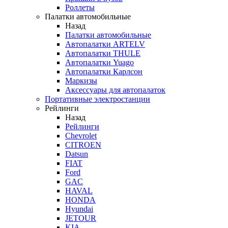
Роллеты
Палатки автомобильные
Назад
Палатки автомобильные
Автопалатки ARTELV
Автопалатки THULE
Автопалатки Yuago
Автопалатки Карлсон
Маркизы
Аксессуары для автопалаток
Портативные электростанции
Рейлинги
Назад
Рейлинги
Chevrolet
CITROEN
Datsun
FIAT
Ford
GAC
HAVAL
HONDA
Hyundai
JETOUR
KIA