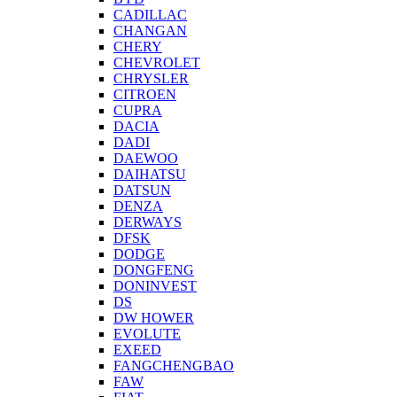
CADILLAC
CHANGAN
CHERY
CHEVROLET
CHRYSLER
CITROEN
CUPRA
DACIA
DADI
DAEWOO
DAIHATSU
DATSUN
DENZA
DERWAYS
DFSK
DODGE
DONGFENG
DONINVEST
DS
DW HOWER
EVOLUTE
EXEED
FANGCHENGBAO
FAW