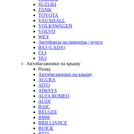
SUZUKI
TANK
TOYOTA
VAUXHALL
VOLKSWAGEN
VOLVO
WEY
Автобоксы на прицепы / кунги
ВАЗ (LADA)
ГАЗ
УАЗ
Автобагажники на крышу
Назад
Автобагажники на крышу
ACURA
AITO
AIWAYS
ALFA ROMEO
AUDI
BAIC
BELGEE
BMW
BRILLIANCE
BUICK
BYD