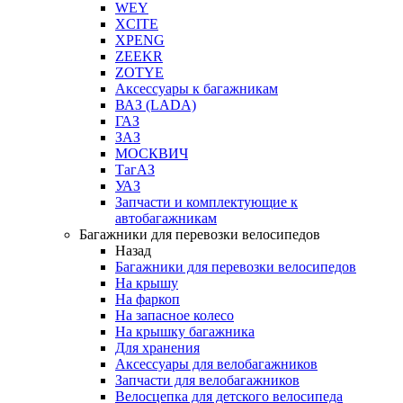
WEY
XCITE
XPENG
ZEEKR
ZOTYE
Аксессуары к багажникам
ВАЗ (LADA)
ГАЗ
ЗАЗ
МОСКВИЧ
ТагАЗ
УАЗ
Запчасти и комплектующие к
автобагажникам
Багажники для перевозки велосипедов
Назад
Багажники для перевозки велосипедов
На крышу
На фаркоп
На запасное колесо
На крышку багажника
Для хранения
Аксессуары для велобагажников
Запчасти для велобагажников
Велосцепка для детского велосипеда