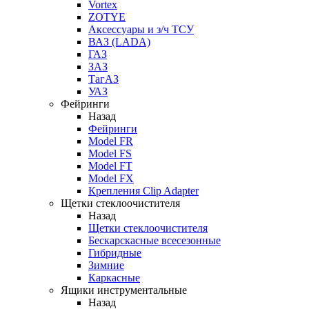
Vortex
ZOTYE
Аксессуары и з/ч ТСУ
ВАЗ (LADA)
ГАЗ
ЗАЗ
ТагАЗ
УАЗ
Фейринги
Назад
Фейринги
Model FR
Model FS
Model FT
Model FX
Крепления Clip Adapter
Щетки стеклоочистителя
Назад
Щетки стеклоочистителя
Бескарскасные всесезонные
Гибридные
Зимние
Каркасные
Ящики инструментальные
Назад