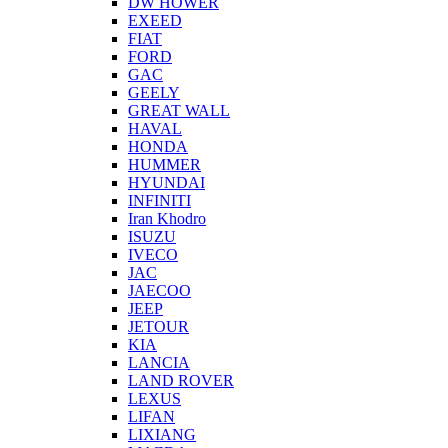
DW HOWER
EXEED
FIAT
FORD
GAC
GEELY
GREAT WALL
HAVAL
HONDA
HUMMER
HYUNDAI
INFINITI
Iran Khodro
ISUZU
IVECO
JAC
JAECOO
JEEP
JETOUR
KIA
LANCIA
LAND ROVER
LEXUS
LIFAN
LIXIANG