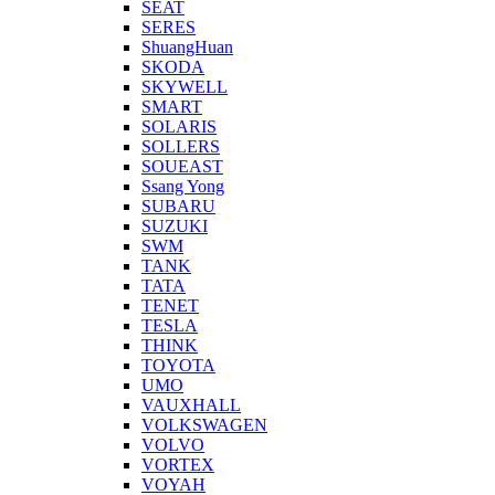
SEAT
SERES
ShuangHuan
SKODA
SKYWELL
SMART
SOLARIS
SOLLERS
SOUEAST
Ssang Yong
SUBARU
SUZUKI
SWM
TANK
TATA
TENET
TESLA
THINK
TOYOTA
UMO
VAUXHALL
VOLKSWAGEN
VOLVO
VORTEX
VOYAH