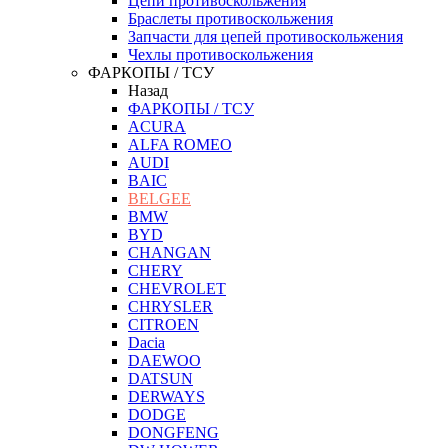
Цепи противоскольжения
Браслеты противоскольжения
Запчасти для цепей противоскольжения
Чехлы противоскольжения
ФАРКОПЫ / ТСУ
Назад
ФАРКОПЫ / ТСУ
ACURA
ALFA ROMEO
AUDI
BAIC
BELGEE
BMW
BYD
CHANGAN
CHERY
CHEVROLET
CHRYSLER
CITROEN
Dacia
DAEWOO
DATSUN
DERWAYS
DODGE
DONGFENG