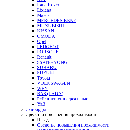
Land Rover
Lixiang
Mazda
MERCEDES-BENZ
MITSUBISHI
NISSAN
OMODA
Opel
PEUGEOT
PORSCHE
Renault
SSANG YONG
SUBARU
SUZUKI
Toyota
VOLKSWAGEN
WEY
ВАЗ (LADA)
Рейлинги универсальные
УАЗ
Сапборды
Средства повышения проходимости
Назад
Средства повышения проходимости