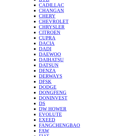
CADILLAC
CHANGAN
CHERY
CHEVROLET
CHRYSLER
CITROEN
CUPRA
DACIA
DADI
DAEWOO
DAIHATSU
DATSUN
DENZA
DERWAYS
DFSK
DODGE
DONGFENG
DONINVEST
DS
DW HOWER
EVOLUTE
EXEED
FANGCHENGBAO
FAW