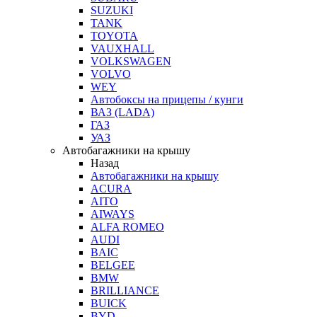
SUZUKI
TANK
TOYOTA
VAUXHALL
VOLKSWAGEN
VOLVO
WEY
Автобоксы на прицепы / кунги
ВАЗ (LADA)
ГАЗ
УАЗ
Автобагажники на крышу
Назад
Автобагажники на крышу
ACURA
AITO
AIWAYS
ALFA ROMEO
AUDI
BAIC
BELGEE
BMW
BRILLIANCE
BUICK
BYD