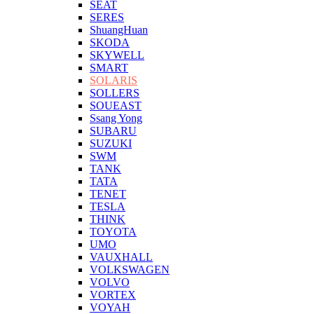
SEAT
SERES
ShuangHuan
SKODA
SKYWELL
SMART
SOLARIS
SOLLERS
SOUEAST
Ssang Yong
SUBARU
SUZUKI
SWM
TANK
TATA
TENET
TESLA
THINK
TOYOTA
UMO
VAUXHALL
VOLKSWAGEN
VOLVO
VORTEX
VOYAH