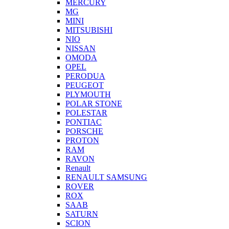
MERCURY
MG
MINI
MITSUBISHI
NIO
NISSAN
OMODA
OPEL
PERODUA
PEUGEOT
PLYMOUTH
POLAR STONE
POLESTAR
PONTIAC
PORSCHE
PROTON
RAM
RAVON
Renault
RENAULT SAMSUNG
ROVER
ROX
SAAB
SATURN
SCION