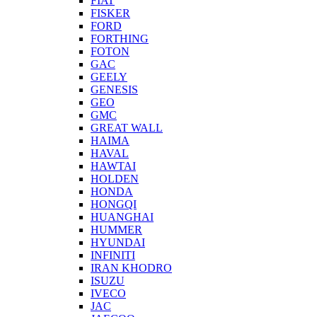
FIAT
FISKER
FORD
FORTHING
FOTON
GAC
GEELY
GENESIS
GEO
GMC
GREAT WALL
HAIMA
HAVAL
HAWTAI
HOLDEN
HONDA
HONGQI
HUANGHAI
HUMMER
HYUNDAI
INFINITI
IRAN KHODRO
ISUZU
IVECO
JAC