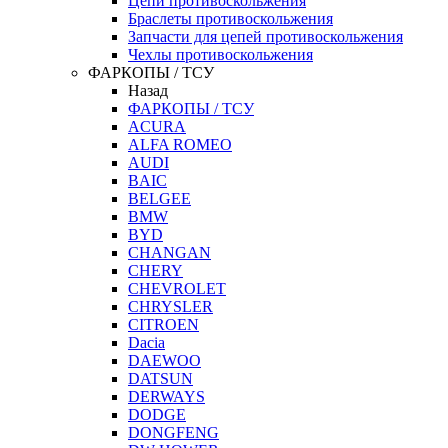
Цепи противоскольжения
Браслеты противоскольжения
Запчасти для цепей противоскольжения
Чехлы противоскольжения
ФАРКОПЫ / ТСУ
Назад
ФАРКОПЫ / ТСУ
ACURA
ALFA ROMEO
AUDI
BAIC
BELGEE
BMW
BYD
CHANGAN
CHERY
CHEVROLET
CHRYSLER
CITROEN
Dacia
DAEWOO
DATSUN
DERWAYS
DODGE
DONGFENG