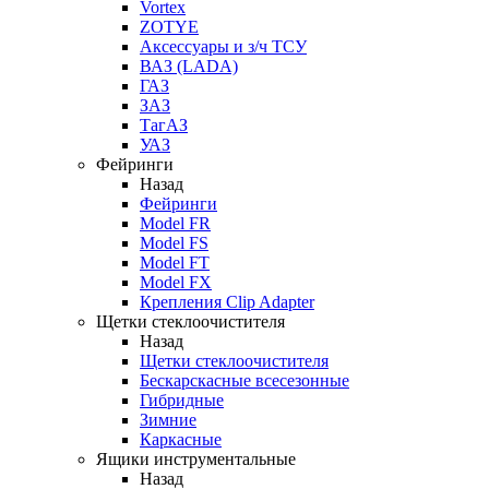
Vortex
ZOTYE
Аксессуары и з/ч ТСУ
ВАЗ (LADA)
ГАЗ
ЗАЗ
ТагАЗ
УАЗ
Фейринги
Назад
Фейринги
Model FR
Model FS
Model FT
Model FX
Крепления Clip Adapter
Щетки стеклоочистителя
Назад
Щетки стеклоочистителя
Бескарскасные всесезонные
Гибридные
Зимние
Каркасные
Ящики инструментальные
Назад