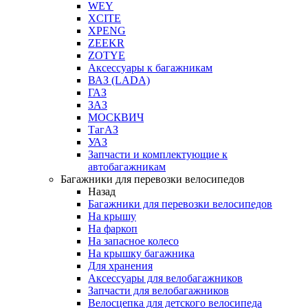
WEY
XCITE
XPENG
ZEEKR
ZOTYE
Аксессуары к багажникам
ВАЗ (LADA)
ГАЗ
ЗАЗ
МОСКВИЧ
ТагАЗ
УАЗ
Запчасти и комплектующие к
автобагажникам
Багажники для перевозки велосипедов
Назад
Багажники для перевозки велосипедов
На крышу
На фаркоп
На запасное колесо
На крышку багажника
Для хранения
Аксессуары для велобагажников
Запчасти для велобагажников
Велосцепка для детского велосипеда