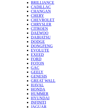
BRILLIANCE
CADILLAC
CHANGAN
CHERY
CHEVROLET
CHRYSLER
CITROEN
DAEWOO
DAIHATSU
DODGE
DONGFENG
EVOLUTE
EXEED
FORD
FOTON
GAC
GEELY
GENESIS
GREAT WALL
HAVAL
HONDA
HUMMER
HYUNDAI
INFINITI
JAGUAR