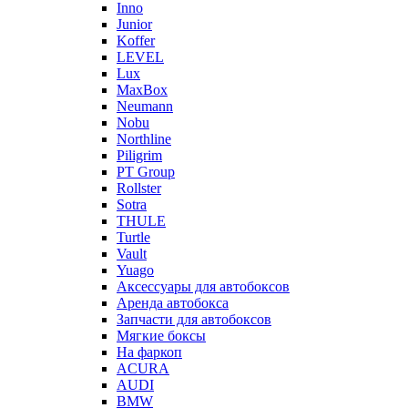
Inno
Junior
Koffer
LEVEL
Lux
MaxBox
Neumann
Nobu
Northline
Piligrim
PT Group
Rollster
Sotra
THULE
Turtle
Vault
Yuago
Аксессуары для автобоксов
Аренда автобокса
Запчасти для автобоксов
Мягкие боксы
На фаркоп
ACURA
AUDI
BMW