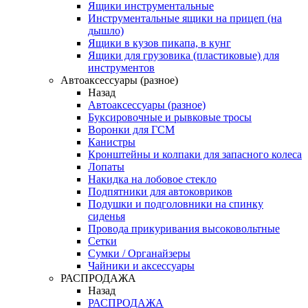
Ящики инструментальные
Инструментальные ящики на прицеп (на
дышло)
Ящики в кузов пикапа, в кунг
Ящики для грузовика (пластиковые) для
инструментов
Автоаксессуары (разное)
Назад
Автоаксессуары (разное)
Буксировочные и рывковые тросы
Воронки для ГСМ
Канистры
Кронштейны и колпаки для запасного колеса
Лопаты
Накидка на лобовое стекло
Подпятники для автоковриков
Подушки и подголовники на спинку
сиденья
Провода прикуривания высоковольтные
Сетки
Сумки / Органайзеры
Чайники и аксессуары
РАСПРОДАЖА
Назад
РАСПРОДАЖА