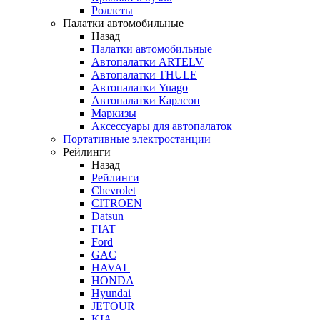
Роллеты
Палатки автомобильные
Назад
Палатки автомобильные
Автопалатки ARTELV
Автопалатки THULE
Автопалатки Yuago
Автопалатки Карлсон
Маркизы
Аксессуары для автопалаток
Портативные электростанции
Рейлинги
Назад
Рейлинги
Chevrolet
CITROEN
Datsun
FIAT
Ford
GAC
HAVAL
HONDA
Hyundai
JETOUR
KIA