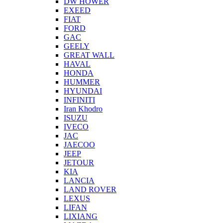
DW HOWER
EXEED
FIAT
FORD
GAC
GEELY
GREAT WALL
HAVAL
HONDA
HUMMER
HYUNDAI
INFINITI
Iran Khodro
ISUZU
IVECO
JAC
JAECOO
JEEP
JETOUR
KIA
LANCIA
LAND ROVER
LEXUS
LIFAN
LIXIANG