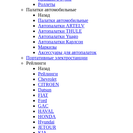
Роллеты
Палатки автомобильные
Назад
Палатки автомобильные
Автопалатки ARTELV
Автопалатки THULE
Автопалатки Yuago
Автопалатки Карлсон
Маркизы
Аксессуары для автопалаток
Портативные электростанции
Рейлинги
Назад
Рейлинги
Chevrolet
CITROEN
Datsun
FIAT
Ford
GAC
HAVAL
HONDA
Hyundai
JETOUR
KIA