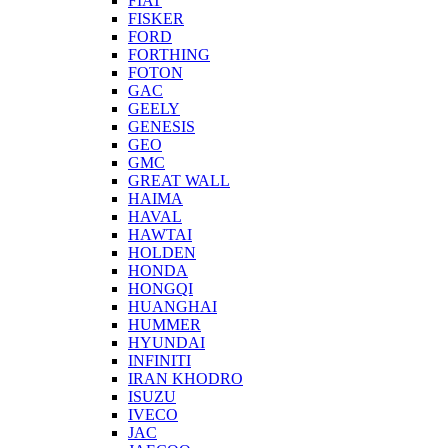
FIAT
FISKER
FORD
FORTHING
FOTON
GAC
GEELY
GENESIS
GEO
GMC
GREAT WALL
HAIMA
HAVAL
HAWTAI
HOLDEN
HONDA
HONGQI
HUANGHAI
HUMMER
HYUNDAI
INFINITI
IRAN KHODRO
ISUZU
IVECO
JAC