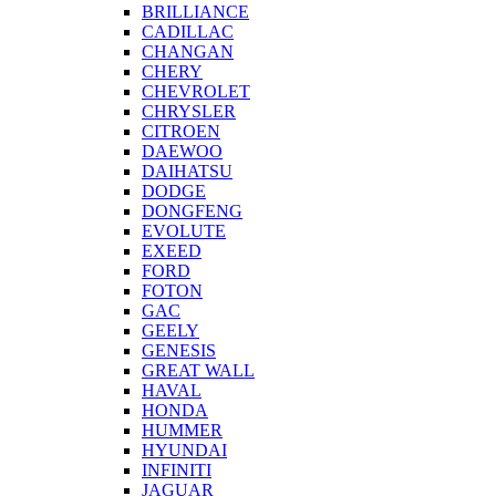
BRILLIANCE
CADILLAC
CHANGAN
CHERY
CHEVROLET
CHRYSLER
CITROEN
DAEWOO
DAIHATSU
DODGE
DONGFENG
EVOLUTE
EXEED
FORD
FOTON
GAC
GEELY
GENESIS
GREAT WALL
HAVAL
HONDA
HUMMER
HYUNDAI
INFINITI
JAGUAR