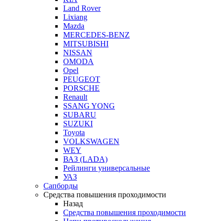
Land Rover
Lixiang
Mazda
MERCEDES-BENZ
MITSUBISHI
NISSAN
OMODA
Opel
PEUGEOT
PORSCHE
Renault
SSANG YONG
SUBARU
SUZUKI
Toyota
VOLKSWAGEN
WEY
ВАЗ (LADA)
Рейлинги универсальные
УАЗ
Сапборды
Средства повышения проходимости
Назад
Средства повышения проходимости