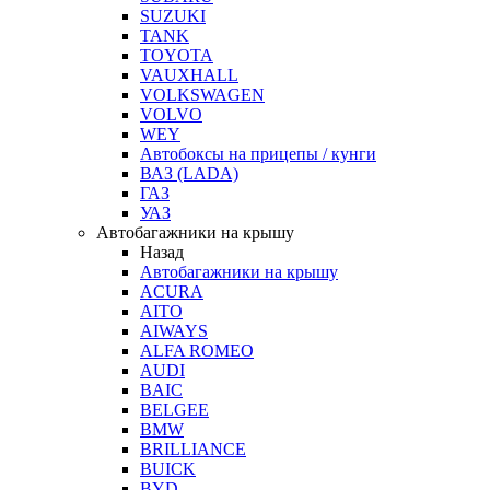
SUZUKI
TANK
TOYOTA
VAUXHALL
VOLKSWAGEN
VOLVO
WEY
Автобоксы на прицепы / кунги
ВАЗ (LADA)
ГАЗ
УАЗ
Автобагажники на крышу
Назад
Автобагажники на крышу
ACURA
AITO
AIWAYS
ALFA ROMEO
AUDI
BAIC
BELGEE
BMW
BRILLIANCE
BUICK
BYD