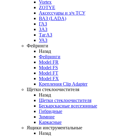
Vortex
ZOTYE
Аксессуары и з/ч ТСУ
ВАЗ (LADA)
ГАЗ
ЗАЗ
ТагАЗ
УАЗ
Фейринги
Назад
Фейринги
Model FR
Model FS
Model FT
Model FX
Крепления Clip Adapter
Щетки стеклоочистителя
Назад
Щетки стеклоочистителя
Бескарскасные всесезонные
Гибридные
Зимние
Каркасные
Ящики инструментальные
Назад