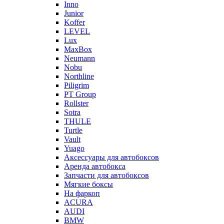
Inno
Junior
Koffer
LEVEL
Lux
MaxBox
Neumann
Nobu
Northline
Piligrim
PT Group
Rollster
Sotra
THULE
Turtle
Vault
Yuago
Аксессуары для автобоксов
Аренда автобокса
Запчасти для автобоксов
Мягкие боксы
На фаркоп
ACURA
AUDI
BMW