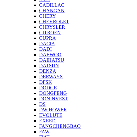
CADILLAC
CHANGAN
CHERY
CHEVROLET
CHRYSLER
CITROEN
CUPRA
DACIA
DADI
DAEWOO
DAIHATSU
DATSUN
DENZA
DERWAYS
DFSK
DODGE
DONGFENG
DONINVEST
DS
DW HOWER
EVOLUTE
EXEED
FANGCHENGBAO
FAW