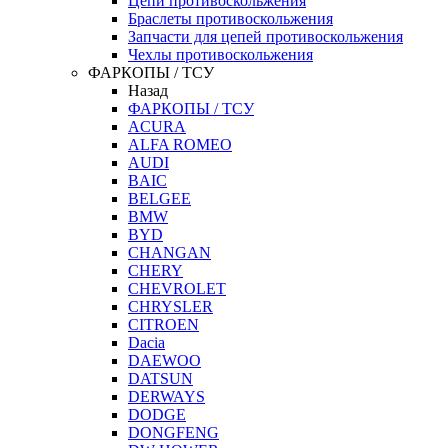
Цепи противоскольжения
Браслеты противоскольжения
Запчасти для цепей противоскольжения
Чехлы противоскольжения
ФАРКОПЫ / ТСУ
Назад
ФАРКОПЫ / ТСУ
ACURA
ALFA ROMEO
AUDI
BAIC
BELGEE
BMW
BYD
CHANGAN
CHERY
CHEVROLET
CHRYSLER
CITROEN
Dacia
DAEWOO
DATSUN
DERWAYS
DODGE
DONGFENG