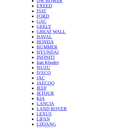
DW HOWER
EXEED
FIAT
FORD
GAC
GEELY
GREAT WALL
HAVAL
HONDA
HUMMER
HYUNDAI
INFINITI
Iran Khodro
ISUZU
IVECO
JAC
JAECOO
JEEP
JETOUR
KIA
LANCIA
LAND ROVER
LEXUS
LIFAN
LIXIANG