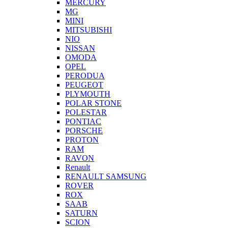
MERCURY
MG
MINI
MITSUBISHI
NIO
NISSAN
OMODA
OPEL
PERODUA
PEUGEOT
PLYMOUTH
POLAR STONE
POLESTAR
PONTIAC
PORSCHE
PROTON
RAM
RAVON
Renault
RENAULT SAMSUNG
ROVER
ROX
SAAB
SATURN
SCION