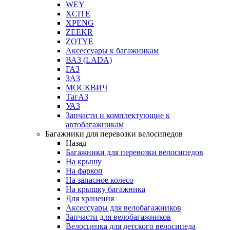
WEY
XCITE
XPENG
ZEEKR
ZOTYE
Аксессуары к багажникам
ВАЗ (LADA)
ГАЗ
ЗАЗ
МОСКВИЧ
ТагАЗ
УАЗ
Запчасти и комплектующие к
автобагажникам
Багажники для перевозки велосипедов
Назад
Багажники для перевозки велосипедов
На крышу
На фаркоп
На запасное колесо
На крышку багажника
Для хранения
Аксессуары для велобагажников
Запчасти для велобагажников
Велосцепка для детского велосипеда