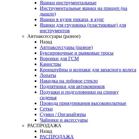
Ящики инструментальные
Инструментальные ящики на прицеп (на
дышло)
Ящики в кузов пикапа, в кунг
Ящики для грузовика (пластиковые) для
инструментов
Автоаксессуары (разное)
Назад
Автоаксессуары (разное)
Буксировочные и рывковые тросы
Воронки для ГСМ
Канистры
Кронштейны и колпаки для запасного колеса
Лопаты
Накидка на лобовое стекло
Подпятники для автоковриков
Подушки и подголовники на спинку
сиденья
Провода прикуривания высоковольтные
Сетки
Сумки / Органайзеры
Чайники и аксессуары
РАСПРОДАЖА
Назад
РАСПРОДАЖА