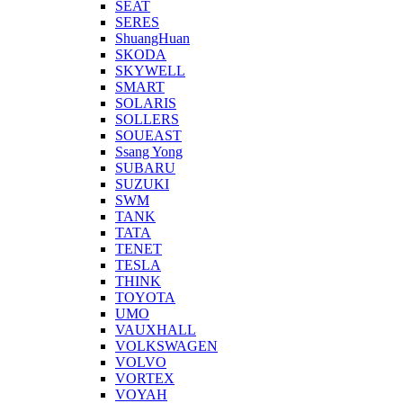
SEAT
SERES
ShuangHuan
SKODA
SKYWELL
SMART
SOLARIS
SOLLERS
SOUEAST
Ssang Yong
SUBARU
SUZUKI
SWM
TANK
TATA
TENET
TESLA
THINK
TOYOTA
UMO
VAUXHALL
VOLKSWAGEN
VOLVO
VORTEX
VOYAH