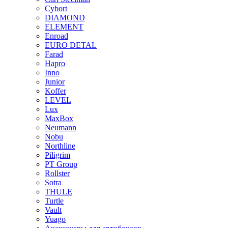
Cybort
DIAMOND
ELEMENT
Enroad
EURO DETAL
Farad
Hapro
Inno
Junior
Koffer
LEVEL
Lux
MaxBox
Neumann
Nobu
Northline
Piligrim
PT Group
Rollster
Sotra
THULE
Turtle
Vault
Yuago