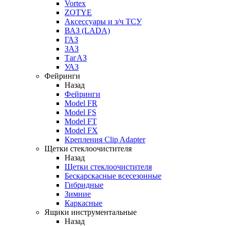
Vortex
ZOTYE
Аксессуары и з/ч ТСУ
ВАЗ (LADA)
ГАЗ
ЗАЗ
ТагАЗ
УАЗ
Фейринги
Назад
Фейринги
Model FR
Model FS
Model FT
Model FX
Крепления Clip Adapter
Щетки стеклоочистителя
Назад
Щетки стеклоочистителя
Бескарскасные всесезонные
Гибридные
Зимние
Каркасные
Ящики инструментальные
Назад