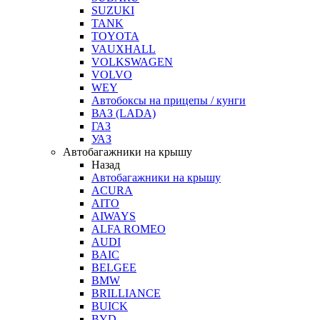
SUZUKI
TANK
TOYOTA
VAUXHALL
VOLKSWAGEN
VOLVO
WEY
Автобоксы на прицепы / кунги
ВАЗ (LADA)
ГАЗ
УАЗ
Автобагажники на крышу
Назад
Автобагажники на крышу
ACURA
AITO
AIWAYS
ALFA ROMEO
AUDI
BAIC
BELGEE
BMW
BRILLIANCE
BUICK
BYD