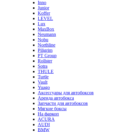
Inno
Junior
Koffer
LEVEL
Lux
MaxBox
Neumann
Nobu
Northline
Piligrim
PT Group
Rollster
Sotra
THULE
Turtle
Vault
Yuago
Аксессуары для автобоксов
Аренда автобокса
Запчасти для автобоксов
Мягкие боксы
На фаркоп
ACURA
AUDI
BMW