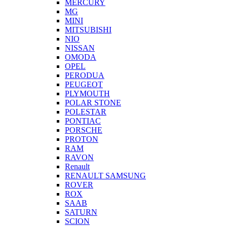
MERCURY
MG
MINI
MITSUBISHI
NIO
NISSAN
OMODA
OPEL
PERODUA
PEUGEOT
PLYMOUTH
POLAR STONE
POLESTAR
PONTIAC
PORSCHE
PROTON
RAM
RAVON
Renault
RENAULT SAMSUNG
ROVER
ROX
SAAB
SATURN
SCION