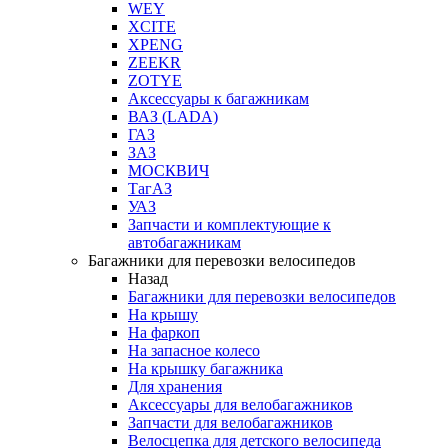
WEY
XCITE
XPENG
ZEEKR
ZOTYE
Аксессуары к багажникам
ВАЗ (LADA)
ГАЗ
ЗАЗ
МОСКВИЧ
ТагАЗ
УАЗ
Запчасти и комплектующие к
автобагажникам
Багажники для перевозки велосипедов
Назад
Багажники для перевозки велосипедов
На крышу
На фаркоп
На запасное колесо
На крышку багажника
Для хранения
Аксессуары для велобагажников
Запчасти для велобагажников
Велосцепка для детского велосипеда