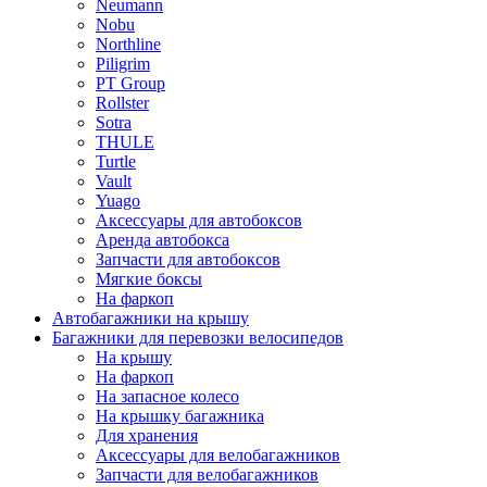
Neumann
Nobu
Northline
Piligrim
PT Group
Rollster
Sotra
THULE
Turtle
Vault
Yuago
Аксессуары для автобоксов
Аренда автобокса
Запчасти для автобоксов
Мягкие боксы
На фаркоп
Автобагажники на крышу
Багажники для перевозки велосипедов
На крышу
На фаркоп
На запасное колесо
На крышку багажника
Для хранения
Аксессуары для велобагажников
Запчасти для велобагажников