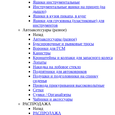
Ящики инструментальные
Инструментальные ящики на прицеп (на
дышло)
Ящики в кузов пикапа, в кунг
Ящики для грузовика (пластиковые) для
инструментов
Автоаксессуары (разное)
Назад
Автоаксессуары (разное)
Буксировочные и рывковые тросы
Воронки для ГСМ
Канистры
Кронштейны и колпаки для запасного колеса
Лопаты
Накидка на лобовое стекло
Подпятники для автоковриков
Подушки и подголовники на спинку
сиденья
Провода прикуривания высоковольтные
Сетки
Сумки / Органайзеры
Чайники и аксессуары
РАСПРОДАЖА
Назад
РАСПРОДАЖА