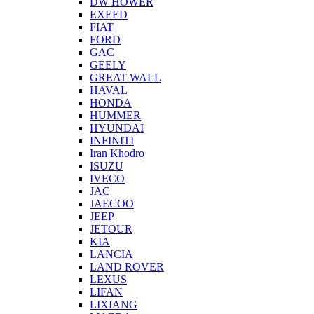
DW HOWER
EXEED
FIAT
FORD
GAC
GEELY
GREAT WALL
HAVAL
HONDA
HUMMER
HYUNDAI
INFINITI
Iran Khodro
ISUZU
IVECO
JAC
JAECOO
JEEP
JETOUR
KIA
LANCIA
LAND ROVER
LEXUS
LIFAN
LIXIANG