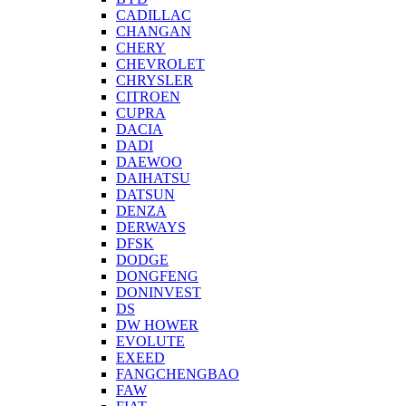
CADILLAC
CHANGAN
CHERY
CHEVROLET
CHRYSLER
CITROEN
CUPRA
DACIA
DADI
DAEWOO
DAIHATSU
DATSUN
DENZA
DERWAYS
DFSK
DODGE
DONGFENG
DONINVEST
DS
DW HOWER
EVOLUTE
EXEED
FANGCHENGBAO
FAW