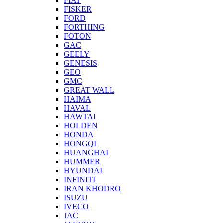
FIAT
FISKER
FORD
FORTHING
FOTON
GAC
GEELY
GENESIS
GEO
GMC
GREAT WALL
HAIMA
HAVAL
HAWTAI
HOLDEN
HONDA
HONGQI
HUANGHAI
HUMMER
HYUNDAI
INFINITI
IRAN KHODRO
ISUZU
IVECO
JAC