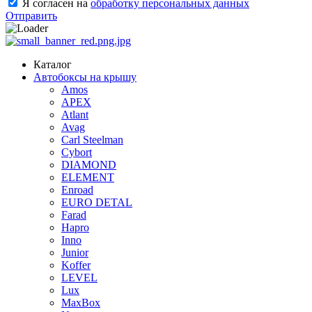
Я согласен на
обработку персональных данных
Отправить
Каталог
Автобоксы на крышу
Amos
APEX
Atlant
Avag
Carl Steelman
Cybort
DIAMOND
ELEMENT
Enroad
EURO DETAL
Farad
Hapro
Inno
Junior
Koffer
LEVEL
Lux
MaxBox