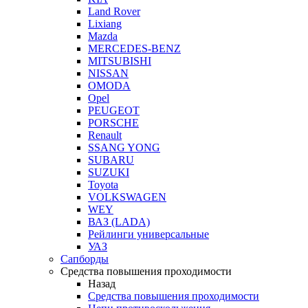
Land Rover
Lixiang
Mazda
MERCEDES-BENZ
MITSUBISHI
NISSAN
OMODA
Opel
PEUGEOT
PORSCHE
Renault
SSANG YONG
SUBARU
SUZUKI
Toyota
VOLKSWAGEN
WEY
ВАЗ (LADA)
Рейлинги универсальные
УАЗ
Сапборды
Средства повышения проходимости
Назад
Средства повышения проходимости