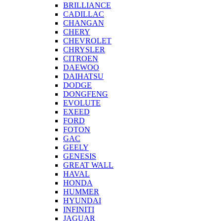
BRILLIANCE
CADILLAC
CHANGAN
CHERY
CHEVROLET
CHRYSLER
CITROEN
DAEWOO
DAIHATSU
DODGE
DONGFENG
EVOLUTE
EXEED
FORD
FOTON
GAC
GEELY
GENESIS
GREAT WALL
HAVAL
HONDA
HUMMER
HYUNDAI
INFINITI
JAGUAR