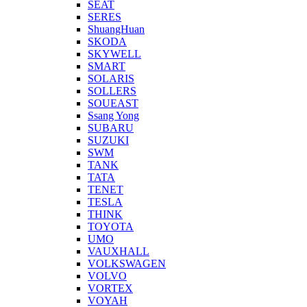
SEAT
SERES
ShuangHuan
SKODA
SKYWELL
SMART
SOLARIS
SOLLERS
SOUEAST
Ssang Yong
SUBARU
SUZUKI
SWM
TANK
TATA
TENET
TESLA
THINK
TOYOTA
UMO
VAUXHALL
VOLKSWAGEN
VOLVO
VORTEX
VOYAH