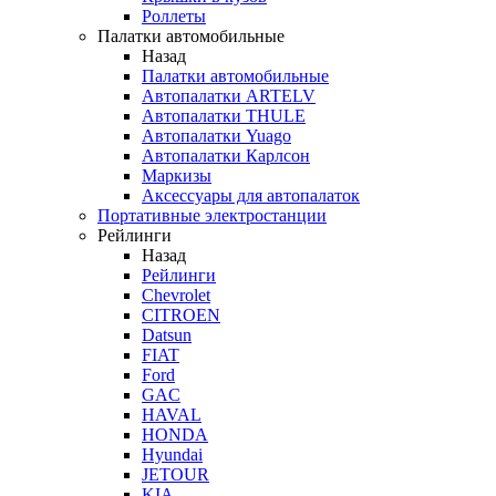
Роллеты
Палатки автомобильные
Назад
Палатки автомобильные
Автопалатки ARTELV
Автопалатки THULE
Автопалатки Yuago
Автопалатки Карлсон
Маркизы
Аксессуары для автопалаток
Портативные электростанции
Рейлинги
Назад
Рейлинги
Chevrolet
CITROEN
Datsun
FIAT
Ford
GAC
HAVAL
HONDA
Hyundai
JETOUR
KIA