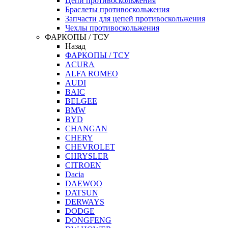
Цепи противоскольжения
Браслеты противоскольжения
Запчасти для цепей противоскольжения
Чехлы противоскольжения
ФАРКОПЫ / ТСУ
Назад
ФАРКОПЫ / ТСУ
ACURA
ALFA ROMEO
AUDI
BAIC
BELGEE
BMW
BYD
CHANGAN
CHERY
CHEVROLET
CHRYSLER
CITROEN
Dacia
DAEWOO
DATSUN
DERWAYS
DODGE
DONGFENG