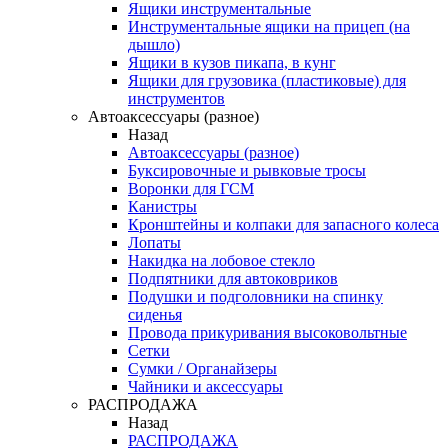
Ящики инструментальные
Инструментальные ящики на прицеп (на
дышло)
Ящики в кузов пикапа, в кунг
Ящики для грузовика (пластиковые) для
инструментов
Автоаксессуары (разное)
Назад
Автоаксессуары (разное)
Буксировочные и рывковые тросы
Воронки для ГСМ
Канистры
Кронштейны и колпаки для запасного колеса
Лопаты
Накидка на лобовое стекло
Подпятники для автоковриков
Подушки и подголовники на спинку
сиденья
Провода прикуривания высоковольтные
Сетки
Сумки / Органайзеры
Чайники и аксессуары
РАСПРОДАЖА
Назад
РАСПРОДАЖА