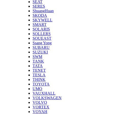
SEAT
SERES
ShuangHuan
SKODA
SKYWELL
SMART
SOLARIS
SOLLERS
SOUEAST
Ssang Yong
SUBARU
SUZUKI
SWM
TANK
TATA
TENET
TESLA
THINK
TOYOTA
UMO
VAUXHALL
VOLKSWAGEN
VOLVO
VORTEX
VOYAH