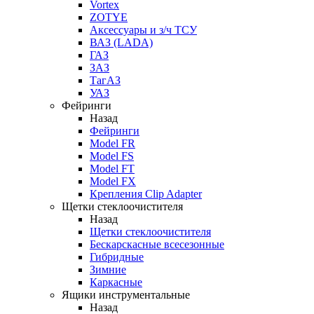
Vortex
ZOTYE
Аксессуары и з/ч ТСУ
ВАЗ (LADA)
ГАЗ
ЗАЗ
ТагАЗ
УАЗ
Фейринги
Назад
Фейринги
Model FR
Model FS
Model FT
Model FX
Крепления Clip Adapter
Щетки стеклоочистителя
Назад
Щетки стеклоочистителя
Бескарскасные всесезонные
Гибридные
Зимние
Каркасные
Ящики инструментальные
Назад