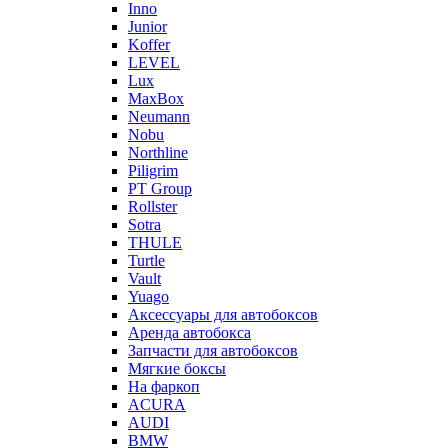
Inno
Junior
Koffer
LEVEL
Lux
MaxBox
Neumann
Nobu
Northline
Piligrim
PT Group
Rollster
Sotra
THULE
Turtle
Vault
Yuago
Аксессуары для автобоксов
Аренда автобокса
Запчасти для автобоксов
Мягкие боксы
На фаркоп
ACURA
AUDI
BMW