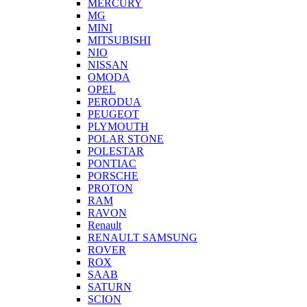
MERCURY
MG
MINI
MITSUBISHI
NIO
NISSAN
OMODA
OPEL
PERODUA
PEUGEOT
PLYMOUTH
POLAR STONE
POLESTAR
PONTIAC
PORSCHE
PROTON
RAM
RAVON
Renault
RENAULT SAMSUNG
ROVER
ROX
SAAB
SATURN
SCION