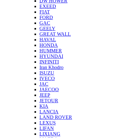
DW HOWER
EXEED
FIAT
FORD
GAC
GEELY
GREAT WALL
HAVAL
HONDA
HUMMER
HYUNDAI
INFINITI
Iran Khodro
ISUZU
IVECO
JAC
JAECOO
JEEP
JETOUR
KIA
LANCIA
LAND ROVER
LEXUS
LIFAN
LIXIANG