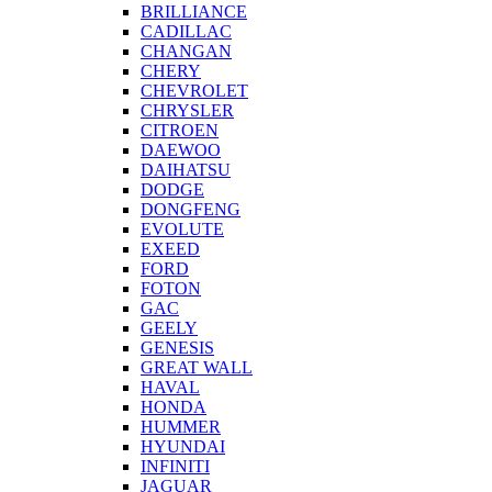
BRILLIANCE
CADILLAC
CHANGAN
CHERY
CHEVROLET
CHRYSLER
CITROEN
DAEWOO
DAIHATSU
DODGE
DONGFENG
EVOLUTE
EXEED
FORD
FOTON
GAC
GEELY
GENESIS
GREAT WALL
HAVAL
HONDA
HUMMER
HYUNDAI
INFINITI
JAGUAR