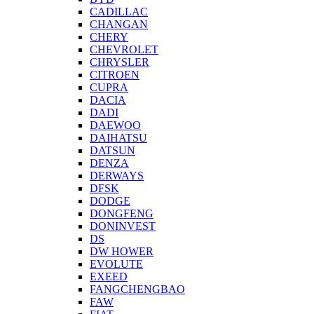
CADILLAC
CHANGAN
CHERY
CHEVROLET
CHRYSLER
CITROEN
CUPRA
DACIA
DADI
DAEWOO
DAIHATSU
DATSUN
DENZA
DERWAYS
DFSK
DODGE
DONGFENG
DONINVEST
DS
DW HOWER
EVOLUTE
EXEED
FANGCHENGBAO
FAW