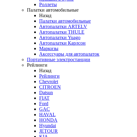
Роллеты
Палатки автомобильные
Назад
Палатки автомобильные
Автопалатки ARTELV
Автопалатки THULE
Автопалатки Yuago
Автопалатки Карлсон
Маркизы
Аксессуары для автопалаток
Портативные электростанции
Рейлинги
Назад
Рейлинги
Chevrolet
CITROEN
Datsun
FIAT
Ford
GAC
HAVAL
HONDA
Hyundai
JETOUR
KIA