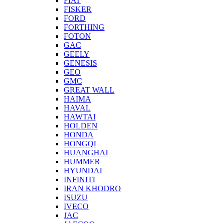
FIAT
FISKER
FORD
FORTHING
FOTON
GAC
GEELY
GENESIS
GEO
GMC
GREAT WALL
HAIMA
HAVAL
HAWTAI
HOLDEN
HONDA
HONGQI
HUANGHAI
HUMMER
HYUNDAI
INFINITI
IRAN KHODRO
ISUZU
IVECO
JAC