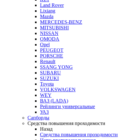
Land Rover
Lixiang
Mazda
MERCEDES-BENZ
MITSUBISHI
NISSAN
OMODA
Opel
PEUGEOT
PORSCHE
Renault
SSANG YONG
SUBARU
SUZUKI
Toyota
VOLKSWAGEN
WEY
ВАЗ (LADA)
Рейлинги универсальные
УАЗ
Сапборды
Средства повышения проходимости
Назад
Средства повышения проходимости