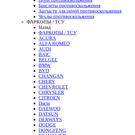
Цепи противоскольжения
Браслеты противоскольжения
Запчасти для цепей противоскольжения
Чехлы противоскольжения
ФАРКОПЫ / ТСУ
Назад
ФАРКОПЫ / ТСУ
ACURA
ALFA ROMEO
AUDI
BAIC
BELGEE
BMW
BYD
CHANGAN
CHERY
CHEVROLET
CHRYSLER
CITROEN
Dacia
DAEWOO
DATSUN
DERWAYS
DODGE
DONGFENG