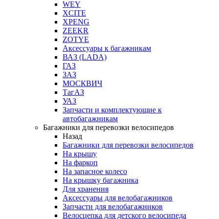
WEY
XCITE
XPENG
ZEEKR
ZOTYE
Аксессуары к багажникам
ВАЗ (LADA)
ГАЗ
ЗАЗ
МОСКВИЧ
ТагАЗ
УАЗ
Запчасти и комплектующие к
автобагажникам
Багажники для перевозки велосипедов
Назад
Багажники для перевозки велосипедов
На крышу
На фаркоп
На запасное колесо
На крышку багажника
Для хранения
Аксессуары для велобагажников
Запчасти для велобагажников
Велосцепка для детского велосипеда