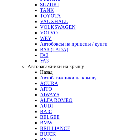
SUZUKI
TANK
TOYOTA
VAUXHALL
VOLKSWAGEN
VOLVO
WEY
Автобоксы на прицепы / кунги
ВАЗ (LADA)
ГАЗ
УАЗ
Автобагажники на крышу
Назад
Автобагажники на крышу
ACURA
AITO
AIWAYS
ALFA ROMEO
AUDI
BAIC
BELGEE
BMW
BRILLIANCE
BUICK
BYD