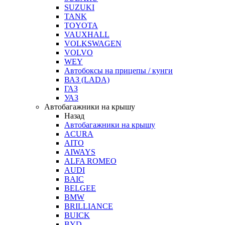
SUZUKI
TANK
TOYOTA
VAUXHALL
VOLKSWAGEN
VOLVO
WEY
Автобоксы на прицепы / кунги
ВАЗ (LADA)
ГАЗ
УАЗ
Автобагажники на крышу
Назад
Автобагажники на крышу
ACURA
AITO
AIWAYS
ALFA ROMEO
AUDI
BAIC
BELGEE
BMW
BRILLIANCE
BUICK
BYD