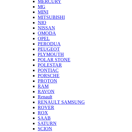
MERCURY
MG
MINI
MITSUBISHI
NIO
NISSAN
OMODA
OPEL
PERODUA
PEUGEOT
PLYMOUTH
POLAR STONE
POLESTAR
PONTIAC
PORSCHE
PROTON
RAM
RAVON
Renault
RENAULT SAMSUNG
ROVER
ROX
SAAB
SATURN
SCION