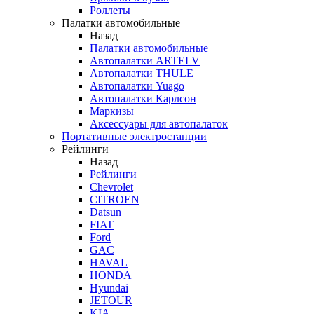
Роллеты
Палатки автомобильные
Назад
Палатки автомобильные
Автопалатки ARTELV
Автопалатки THULE
Автопалатки Yuago
Автопалатки Карлсон
Маркизы
Аксессуары для автопалаток
Портативные электростанции
Рейлинги
Назад
Рейлинги
Chevrolet
CITROEN
Datsun
FIAT
Ford
GAC
HAVAL
HONDA
Hyundai
JETOUR
KIA