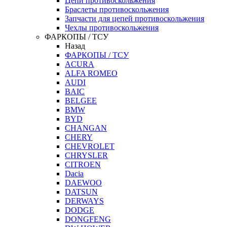
Цепи противоскольжения
Браслеты противоскольжения
Запчасти для цепей противоскольжения
Чехлы противоскольжения
ФАРКОПЫ / ТСУ
Назад
ФАРКОПЫ / ТСУ
ACURA
ALFA ROMEO
AUDI
BAIC
BELGEE
BMW
BYD
CHANGAN
CHERY
CHEVROLET
CHRYSLER
CITROEN
Dacia
DAEWOO
DATSUN
DERWAYS
DODGE
DONGFENG