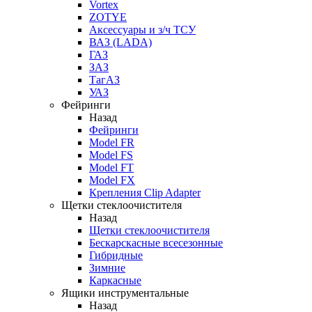
Vortex
ZOTYE
Аксессуары и з/ч ТСУ
ВАЗ (LADA)
ГАЗ
ЗАЗ
ТагАЗ
УАЗ
Фейринги
Назад
Фейринги
Model FR
Model FS
Model FT
Model FX
Крепления Clip Adapter
Щетки стеклоочистителя
Назад
Щетки стеклоочистителя
Бескарскасные всесезонные
Гибридные
Зимние
Каркасные
Ящики инструментальные
Назад