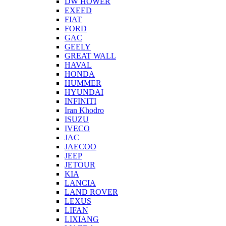
DW HOWER
EXEED
FIAT
FORD
GAC
GEELY
GREAT WALL
HAVAL
HONDA
HUMMER
HYUNDAI
INFINITI
Iran Khodro
ISUZU
IVECO
JAC
JAECOO
JEEP
JETOUR
KIA
LANCIA
LAND ROVER
LEXUS
LIFAN
LIXIANG