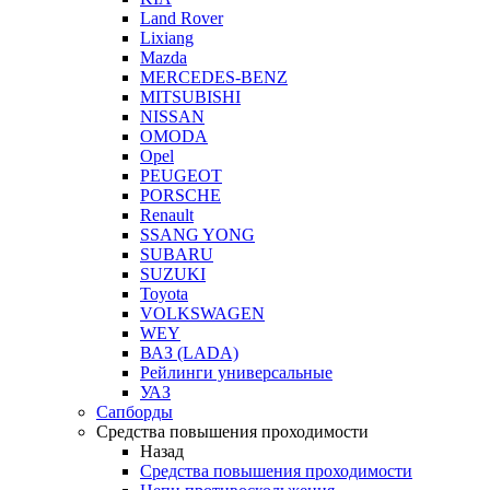
Land Rover
Lixiang
Mazda
MERCEDES-BENZ
MITSUBISHI
NISSAN
OMODA
Opel
PEUGEOT
PORSCHE
Renault
SSANG YONG
SUBARU
SUZUKI
Toyota
VOLKSWAGEN
WEY
ВАЗ (LADA)
Рейлинги универсальные
УАЗ
Сапборды
Средства повышения проходимости
Назад
Средства повышения проходимости