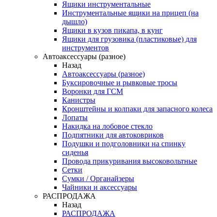
Ящики инструментальные
Инструментальные ящики на прицеп (на
дышло)
Ящики в кузов пикапа, в кунг
Ящики для грузовика (пластиковые) для
инструментов
Автоаксессуары (разное)
Назад
Автоаксессуары (разное)
Буксировочные и рывковые тросы
Воронки для ГСМ
Канистры
Кронштейны и колпаки для запасного колеса
Лопаты
Накидка на лобовое стекло
Подпятники для автоковриков
Подушки и подголовники на спинку
сиденья
Провода прикуривания высоковольтные
Сетки
Сумки / Органайзеры
Чайники и аксессуары
РАСПРОДАЖА
Назад
РАСПРОДАЖА