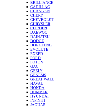
BRILLIANCE
CADILLAC
CHANGAN
CHERY
CHEVROLET
CHRYSLER
CITROEN
DAEWOO
DAIHATSU
DODGE
DONGFENG
EVOLUTE
EXEED
FORD
FOTON
GAC
GEELY
GENESIS
GREAT WALL
HAVAL
HONDA
HUMMER
HYUNDAI
INFINITI
JAGUAR