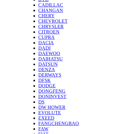
CADILLAC
CHANGAN
CHERY
CHEVROLET
CHRYSLER
CITROEN
CUPRA
DACIA
DADI
DAEWOO
DAIHATSU
DATSUN
DENZA
DERWAYS
DFSK
DODGE
DONGFENG
DONINVEST
DS
DW HOWER
EVOLUTE
EXEED
FANGCHENGBAO
FAW