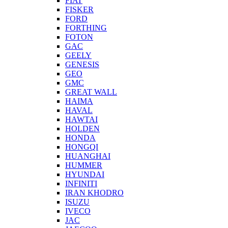
FIAT
FISKER
FORD
FORTHING
FOTON
GAC
GEELY
GENESIS
GEO
GMC
GREAT WALL
HAIMA
HAVAL
HAWTAI
HOLDEN
HONDA
HONGQI
HUANGHAI
HUMMER
HYUNDAI
INFINITI
IRAN KHODRO
ISUZU
IVECO
JAC