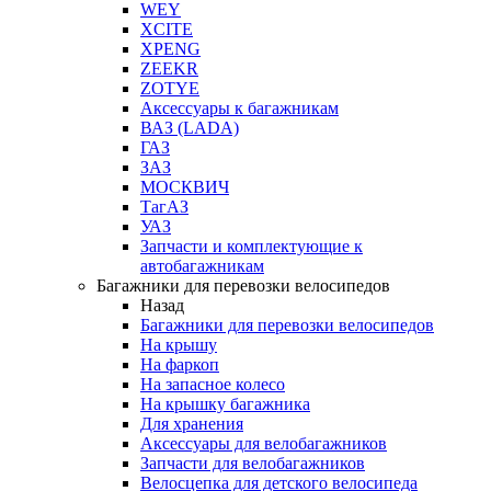
WEY
XCITE
XPENG
ZEEKR
ZOTYE
Аксессуары к багажникам
ВАЗ (LADA)
ГАЗ
ЗАЗ
МОСКВИЧ
ТагАЗ
УАЗ
Запчасти и комплектующие к
автобагажникам
Багажники для перевозки велосипедов
Назад
Багажники для перевозки велосипедов
На крышу
На фаркоп
На запасное колесо
На крышку багажника
Для хранения
Аксессуары для велобагажников
Запчасти для велобагажников
Велосцепка для детского велосипеда