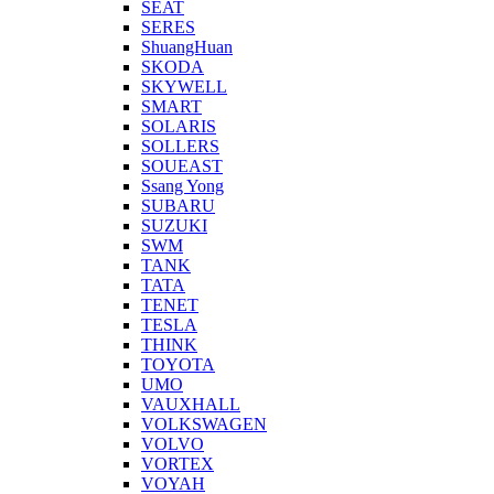
SEAT
SERES
ShuangHuan
SKODA
SKYWELL
SMART
SOLARIS
SOLLERS
SOUEAST
Ssang Yong
SUBARU
SUZUKI
SWM
TANK
TATA
TENET
TESLA
THINK
TOYOTA
UMO
VAUXHALL
VOLKSWAGEN
VOLVO
VORTEX
VOYAH