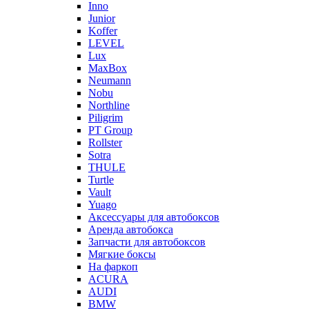
Inno
Junior
Koffer
LEVEL
Lux
MaxBox
Neumann
Nobu
Northline
Piligrim
PT Group
Rollster
Sotra
THULE
Turtle
Vault
Yuago
Аксессуары для автобоксов
Аренда автобокса
Запчасти для автобоксов
Мягкие боксы
На фаркоп
ACURA
AUDI
BMW