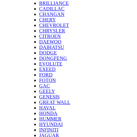
BRILLIANCE
CADILLAC
CHANGAN
CHERY
CHEVROLET
CHRYSLER
CITROEN
DAEWOO
DAIHATSU
DODGE
DONGFENG
EVOLUTE
EXEED
FORD
FOTON
GAC
GEELY
GENESIS
GREAT WALL
HAVAL
HONDA
HUMMER
HYUNDAI
INFINITI
JAGUAR