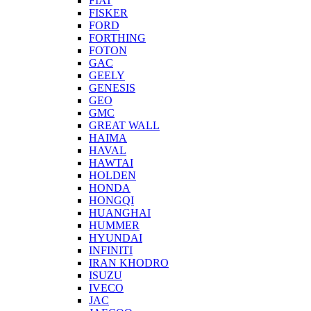
FIAT
FISKER
FORD
FORTHING
FOTON
GAC
GEELY
GENESIS
GEO
GMC
GREAT WALL
HAIMA
HAVAL
HAWTAI
HOLDEN
HONDA
HONGQI
HUANGHAI
HUMMER
HYUNDAI
INFINITI
IRAN KHODRO
ISUZU
IVECO
JAC