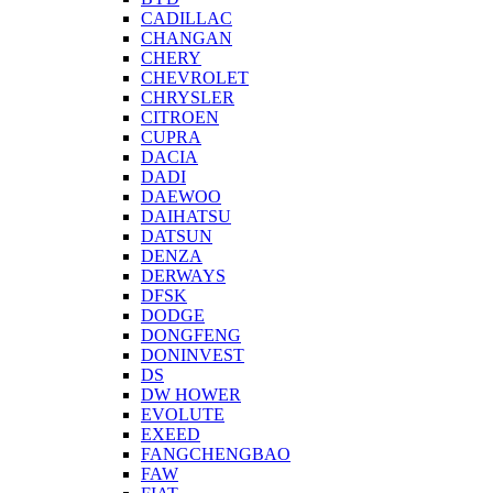
CADILLAC
CHANGAN
CHERY
CHEVROLET
CHRYSLER
CITROEN
CUPRA
DACIA
DADI
DAEWOO
DAIHATSU
DATSUN
DENZA
DERWAYS
DFSK
DODGE
DONGFENG
DONINVEST
DS
DW HOWER
EVOLUTE
EXEED
FANGCHENGBAO
FAW