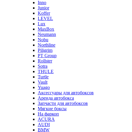
Inno
Junior
Koffer
LEVEL
Lux
MaxBox
Neumann
Nobu
Northline
Piligrim
PT Group
Rollster
Sotra
THULE
Turtle
Vault
Yuago
Аксессуары для автобоксов
Аренда автобокса
Запчасти для автобоксов
Мягкие боксы
На фаркоп
ACURA
AUDI
BMW