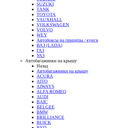
SUZUKI
TANK
TOYOTA
VAUXHALL
VOLKSWAGEN
VOLVO
WEY
Автобоксы на прицепы / кунги
ВАЗ (LADA)
ГАЗ
УАЗ
Автобагажники на крышу
Назад
Автобагажники на крышу
ACURA
AITO
AIWAYS
ALFA ROMEO
AUDI
BAIC
BELGEE
BMW
BRILLIANCE
BUICK
BYD