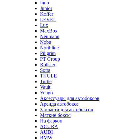
Inno
Junior
Koffer
LEVEL
Lux
MaxBox
Neumann
Nobu
Northline
Piligrim
PT Group
Rollster
Sotra
THULE
Turtle
Vault
Yuago
Аксессуары для автобоксов
Аренда автобокса
Запчасти для автобоксов
Мягкие боксы
На фаркоп
ACURA
AUDI
BMW