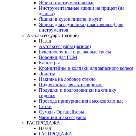
Ящики инструментальные
Инструментальные ящики на прицеп (на
дышло)
Ящики в кузов пикапа, в кунг
Ящики для грузовика (пластиковые) для
инструментов
Автоаксессуары (разное)
Назад
Автоаксессуары (разное)
Буксировочные и рывковые тросы
Воронки для ГСМ
Канистры
Кронштейны и колпаки для запасного колеса
Лопаты
Накидка на лобовое стекло
Подпятники для автоковриков
Подушки и подголовники на спинку
сиденья
Провода прикуривания высоковольтные
Сетки
Сумки / Органайзеры
Чайники и аксессуары
РАСПРОДАЖА
Назад
РАСПРОДАЖА