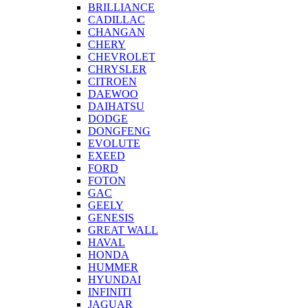
BRILLIANCE
CADILLAC
CHANGAN
CHERY
CHEVROLET
CHRYSLER
CITROEN
DAEWOO
DAIHATSU
DODGE
DONGFENG
EVOLUTE
EXEED
FORD
FOTON
GAC
GEELY
GENESIS
GREAT WALL
HAVAL
HONDA
HUMMER
HYUNDAI
INFINITI
JAGUAR