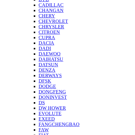
CADILLAC
CHANGAN
CHERY
CHEVROLET
CHRYSLER
CITROEN
CUPRA
DACIA
DADI
DAEWOO
DAIHATSU
DATSUN
DENZA
DERWAYS
DFSK
DODGE
DONGFENG
DONINVEST
DS
DW HOWER
EVOLUTE
EXEED
FANGCHENGBAO
FAW