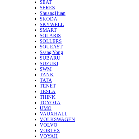
SEAT
SERES
ShuangHuan
SKODA
SKYWELL
SMART
SOLARIS
SOLLERS
SOUEAST
Ssang Yong
SUBARU
SUZUKI
SWM
TANK
TATA
TENET
TESLA
THINK
TOYOTA
UMO
VAUXHALL
VOLKSWAGEN
VOLVO
VORTEX
VOYAH