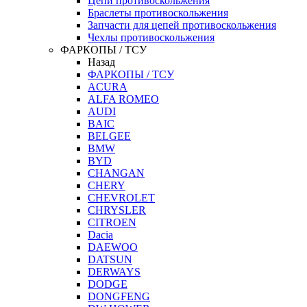
Цепи противоскольжения
Браслеты противоскольжения
Запчасти для цепей противоскольжения
Чехлы противоскольжения
ФАРКОПЫ / ТСУ
Назад
ФАРКОПЫ / ТСУ
ACURA
ALFA ROMEO
AUDI
BAIC
BELGEE
BMW
BYD
CHANGAN
CHERY
CHEVROLET
CHRYSLER
CITROEN
Dacia
DAEWOO
DATSUN
DERWAYS
DODGE
DONGFENG