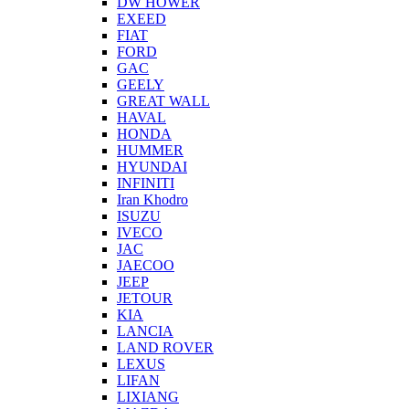
DW HOWER
EXEED
FIAT
FORD
GAC
GEELY
GREAT WALL
HAVAL
HONDA
HUMMER
HYUNDAI
INFINITI
Iran Khodro
ISUZU
IVECO
JAC
JAECOO
JEEP
JETOUR
KIA
LANCIA
LAND ROVER
LEXUS
LIFAN
LIXIANG