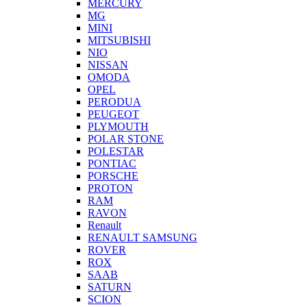
MERCURY
MG
MINI
MITSUBISHI
NIO
NISSAN
OMODA
OPEL
PERODUA
PEUGEOT
PLYMOUTH
POLAR STONE
POLESTAR
PONTIAC
PORSCHE
PROTON
RAM
RAVON
Renault
RENAULT SAMSUNG
ROVER
ROX
SAAB
SATURN
SCION