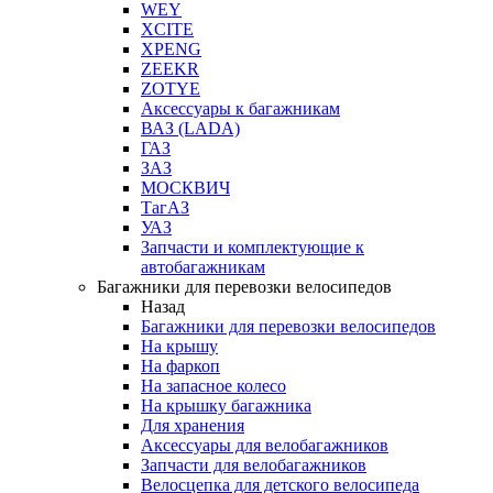
WEY
XCITE
XPENG
ZEEKR
ZOTYE
Аксессуары к багажникам
ВАЗ (LADA)
ГАЗ
ЗАЗ
МОСКВИЧ
ТагАЗ
УАЗ
Запчасти и комплектующие к
автобагажникам
Багажники для перевозки велосипедов
Назад
Багажники для перевозки велосипедов
На крышу
На фаркоп
На запасное колесо
На крышку багажника
Для хранения
Аксессуары для велобагажников
Запчасти для велобагажников
Велосцепка для детского велосипеда