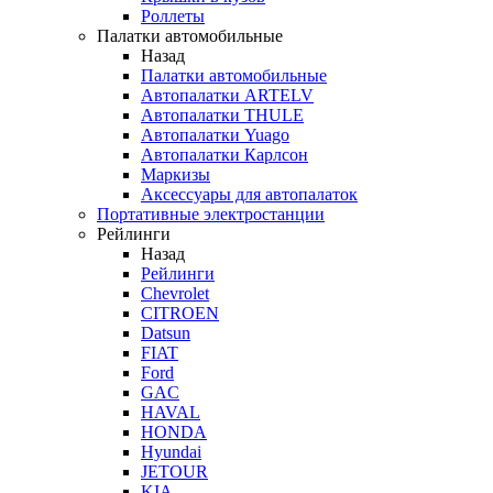
Роллеты
Палатки автомобильные
Назад
Палатки автомобильные
Автопалатки ARTELV
Автопалатки THULE
Автопалатки Yuago
Автопалатки Карлсон
Маркизы
Аксессуары для автопалаток
Портативные электростанции
Рейлинги
Назад
Рейлинги
Chevrolet
CITROEN
Datsun
FIAT
Ford
GAC
HAVAL
HONDA
Hyundai
JETOUR
KIA