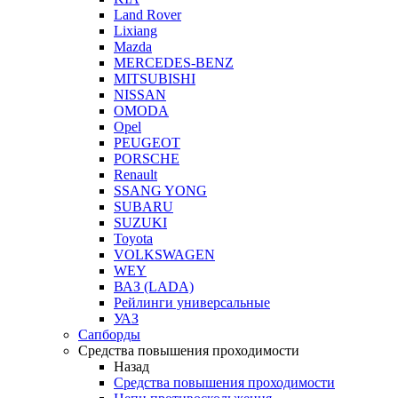
Land Rover
Lixiang
Mazda
MERCEDES-BENZ
MITSUBISHI
NISSAN
OMODA
Opel
PEUGEOT
PORSCHE
Renault
SSANG YONG
SUBARU
SUZUKI
Toyota
VOLKSWAGEN
WEY
ВАЗ (LADA)
Рейлинги универсальные
УАЗ
Сапборды
Средства повышения проходимости
Назад
Средства повышения проходимости