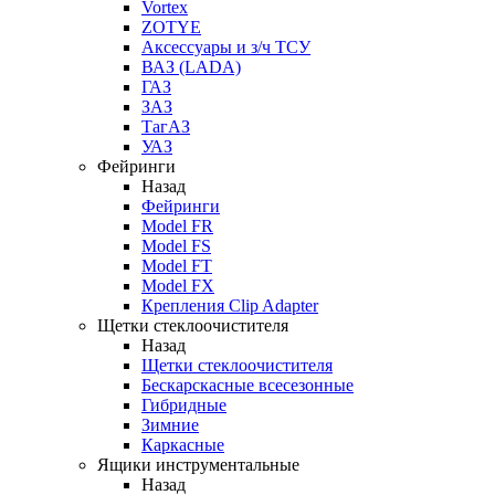
Vortex
ZOTYE
Аксессуары и з/ч ТСУ
ВАЗ (LADA)
ГАЗ
ЗАЗ
ТагАЗ
УАЗ
Фейринги
Назад
Фейринги
Model FR
Model FS
Model FT
Model FX
Крепления Clip Adapter
Щетки стеклоочистителя
Назад
Щетки стеклоочистителя
Бескарскасные всесезонные
Гибридные
Зимние
Каркасные
Ящики инструментальные
Назад