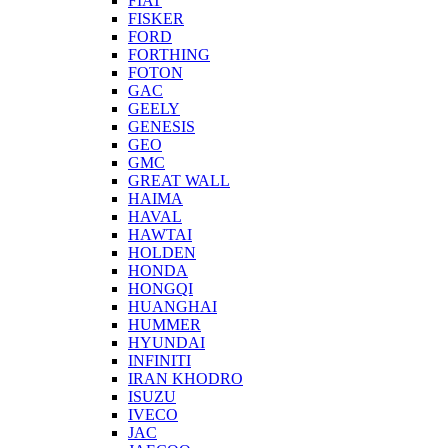
FIAT
FISKER
FORD
FORTHING
FOTON
GAC
GEELY
GENESIS
GEO
GMC
GREAT WALL
HAIMA
HAVAL
HAWTAI
HOLDEN
HONDA
HONGQI
HUANGHAI
HUMMER
HYUNDAI
INFINITI
IRAN KHODRO
ISUZU
IVECO
JAC