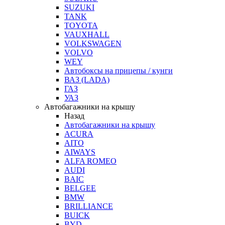
SUZUKI
TANK
TOYOTA
VAUXHALL
VOLKSWAGEN
VOLVO
WEY
Автобоксы на прицепы / кунги
ВАЗ (LADA)
ГАЗ
УАЗ
Автобагажники на крышу
Назад
Автобагажники на крышу
ACURA
AITO
AIWAYS
ALFA ROMEO
AUDI
BAIC
BELGEE
BMW
BRILLIANCE
BUICK
BYD