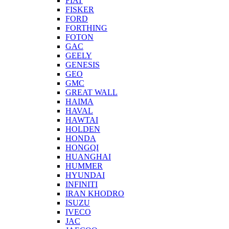
FIAT
FISKER
FORD
FORTHING
FOTON
GAC
GEELY
GENESIS
GEO
GMC
GREAT WALL
HAIMA
HAVAL
HAWTAI
HOLDEN
HONDA
HONGQI
HUANGHAI
HUMMER
HYUNDAI
INFINITI
IRAN KHODRO
ISUZU
IVECO
JAC