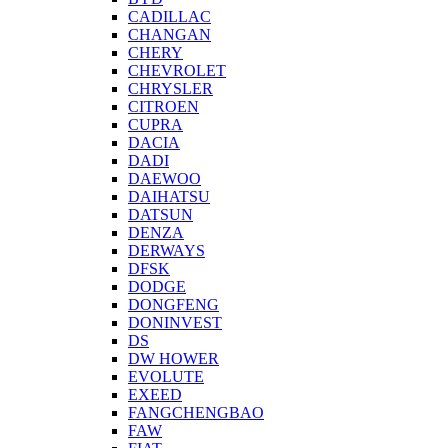
CADILLAC
CHANGAN
CHERY
CHEVROLET
CHRYSLER
CITROEN
CUPRA
DACIA
DADI
DAEWOO
DAIHATSU
DATSUN
DENZA
DERWAYS
DFSK
DODGE
DONGFENG
DONINVEST
DS
DW HOWER
EVOLUTE
EXEED
FANGCHENGBAO
FAW