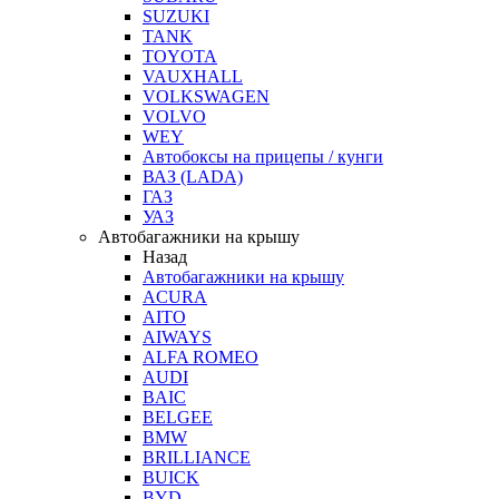
SUZUKI
TANK
TOYOTA
VAUXHALL
VOLKSWAGEN
VOLVO
WEY
Автобоксы на прицепы / кунги
ВАЗ (LADA)
ГАЗ
УАЗ
Автобагажники на крышу
Назад
Автобагажники на крышу
ACURA
AITO
AIWAYS
ALFA ROMEO
AUDI
BAIC
BELGEE
BMW
BRILLIANCE
BUICK
BYD