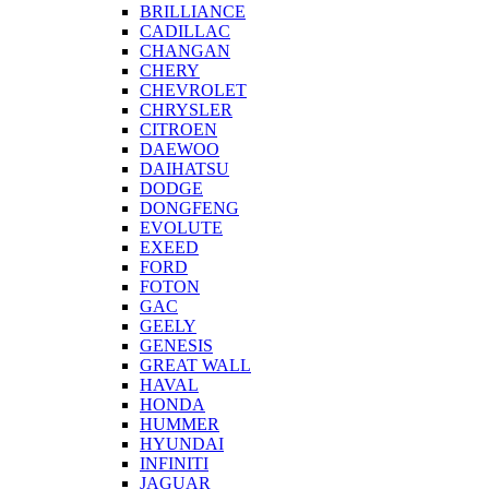
BRILLIANCE
CADILLAC
CHANGAN
CHERY
CHEVROLET
CHRYSLER
CITROEN
DAEWOO
DAIHATSU
DODGE
DONGFENG
EVOLUTE
EXEED
FORD
FOTON
GAC
GEELY
GENESIS
GREAT WALL
HAVAL
HONDA
HUMMER
HYUNDAI
INFINITI
JAGUAR