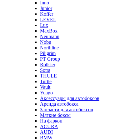
Inno
Junior
Koffer
LEVEL
Lux
MaxBox
Neumann
Nobu
Northline
Piligrim
PT Group
Rollster
Sotra
THULE
Turtle
Vault
Yuago
Аксессуары для автобоксов
Аренда автобокса
Запчасти для автобоксов
Мягкие боксы
На фаркоп
ACURA
AUDI
BMW