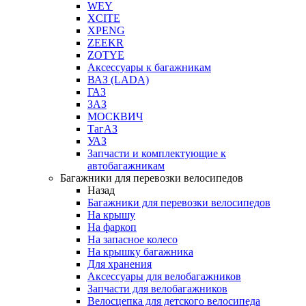
WEY
XCITE
XPENG
ZEEKR
ZOTYE
Аксессуары к багажникам
ВАЗ (LADA)
ГАЗ
ЗАЗ
МОСКВИЧ
ТагАЗ
УАЗ
Запчасти и комплектующие к
автобагажникам
Багажники для перевозки велосипедов
Назад
Багажники для перевозки велосипедов
На крышу
На фаркоп
На запасное колесо
На крышку багажника
Для хранения
Аксессуары для велобагажников
Запчасти для велобагажников
Велосцепка для детского велосипеда