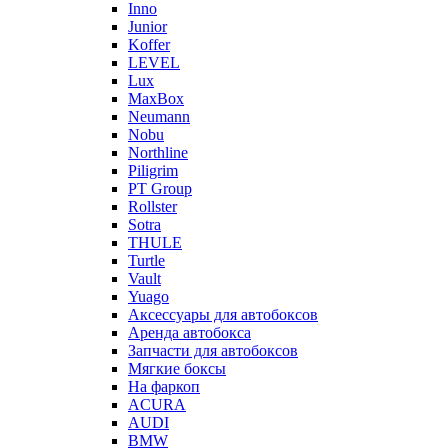
Inno
Junior
Koffer
LEVEL
Lux
MaxBox
Neumann
Nobu
Northline
Piligrim
PT Group
Rollster
Sotra
THULE
Turtle
Vault
Yuago
Аксессуары для автобоксов
Аренда автобокса
Запчасти для автобоксов
Мягкие боксы
На фаркоп
ACURA
AUDI
BMW