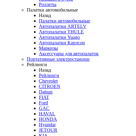
Роллеты
Палатки автомобильные
Назад
Палатки автомобильные
Автопалатки ARTELV
Автопалатки THULE
Автопалатки Yuago
Автопалатки Карлсон
Маркизы
Аксессуары для автопалаток
Портативные электростанции
Рейлинги
Назад
Рейлинги
Chevrolet
CITROEN
Datsun
FIAT
Ford
GAC
HAVAL
HONDA
Hyundai
JETOUR
KIA