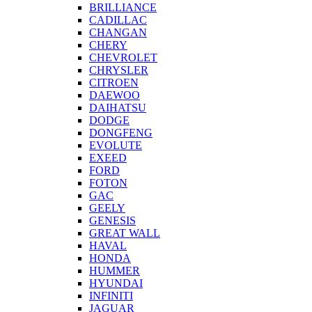
BRILLIANCE
CADILLAC
CHANGAN
CHERY
CHEVROLET
CHRYSLER
CITROEN
DAEWOO
DAIHATSU
DODGE
DONGFENG
EVOLUTE
EXEED
FORD
FOTON
GAC
GEELY
GENESIS
GREAT WALL
HAVAL
HONDA
HUMMER
HYUNDAI
INFINITI
JAGUAR