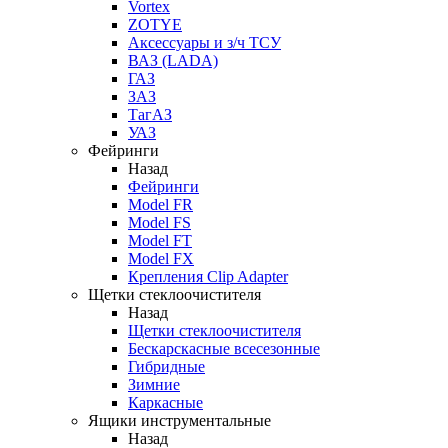
Vortex
ZOTYE
Аксессуары и з/ч ТСУ
ВАЗ (LADA)
ГАЗ
ЗАЗ
ТагАЗ
УАЗ
Фейринги
Назад
Фейринги
Model FR
Model FS
Model FT
Model FX
Крепления Clip Adapter
Щетки стеклоочистителя
Назад
Щетки стеклоочистителя
Бескарскасные всесезонные
Гибридные
Зимние
Каркасные
Ящики инструментальные
Назад