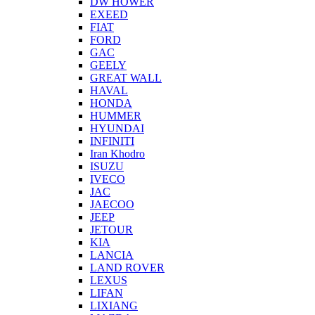
DW HOWER
EXEED
FIAT
FORD
GAC
GEELY
GREAT WALL
HAVAL
HONDA
HUMMER
HYUNDAI
INFINITI
Iran Khodro
ISUZU
IVECO
JAC
JAECOO
JEEP
JETOUR
KIA
LANCIA
LAND ROVER
LEXUS
LIFAN
LIXIANG