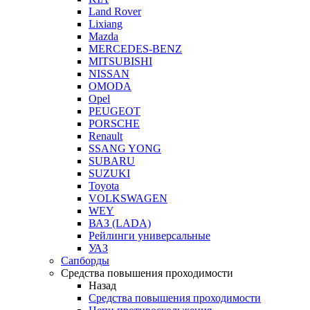
Land Rover
Lixiang
Mazda
MERCEDES-BENZ
MITSUBISHI
NISSAN
OMODA
Opel
PEUGEOT
PORSCHE
Renault
SSANG YONG
SUBARU
SUZUKI
Toyota
VOLKSWAGEN
WEY
ВАЗ (LADA)
Рейлинги универсальные
УАЗ
Сапборды
Средства повышения проходимости
Назад
Средства повышения проходимости