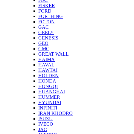
FIAT
FISKER
FORD
FORTHING
FOTON
GAC
GEELY
GENESIS
GEO
GMC
GREAT WALL
HAIMA
HAVAL
HAWTAI
HOLDEN
HONDA
HONGQI
HUANGHAI
HUMMER
HYUNDAI
INFINITI
IRAN KHODRO
ISUZU
IVECO
JAC