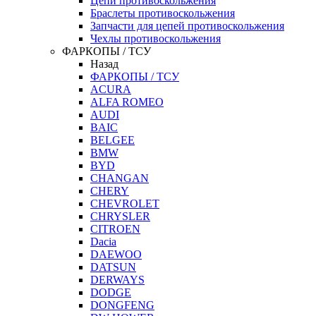
Цепи противоскольжения
Браслеты противоскольжения
Запчасти для цепей противоскольжения
Чехлы противоскольжения
ФАРКОПЫ / ТСУ
Назад
ФАРКОПЫ / ТСУ
ACURA
ALFA ROMEO
AUDI
BAIC
BELGEE
BMW
BYD
CHANGAN
CHERY
CHEVROLET
CHRYSLER
CITROEN
Dacia
DAEWOO
DATSUN
DERWAYS
DODGE
DONGFENG