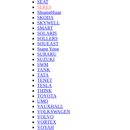
SEAT
SERES
ShuangHuan
SKODA
SKYWELL
SMART
SOLARIS
SOLLERS
SOUEAST
Ssang Yong
SUBARU
SUZUKI
SWM
TANK
TATA
TENET
TESLA
THINK
TOYOTA
UMO
VAUXHALL
VOLKSWAGEN
VOLVO
VORTEX
VOYAH