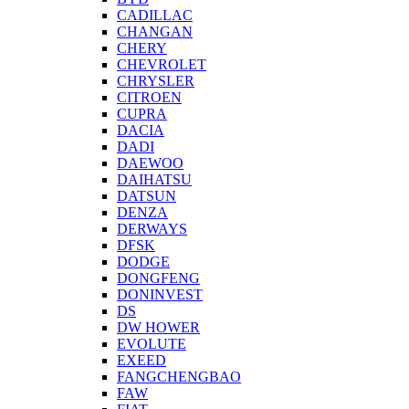
CADILLAC
CHANGAN
CHERY
CHEVROLET
CHRYSLER
CITROEN
CUPRA
DACIA
DADI
DAEWOO
DAIHATSU
DATSUN
DENZA
DERWAYS
DFSK
DODGE
DONGFENG
DONINVEST
DS
DW HOWER
EVOLUTE
EXEED
FANGCHENGBAO
FAW