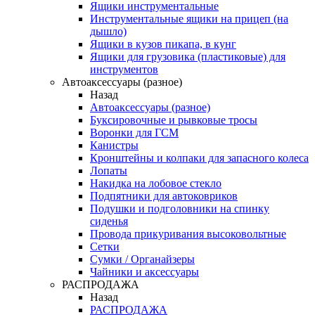
Ящики инструментальные
Инструментальные ящики на прицеп (на
дышло)
Ящики в кузов пикапа, в кунг
Ящики для грузовика (пластиковые) для
инструментов
Автоаксессуары (разное)
Назад
Автоаксессуары (разное)
Буксировочные и рывковые тросы
Воронки для ГСМ
Канистры
Кронштейны и колпаки для запасного колеса
Лопаты
Накидка на лобовое стекло
Подпятники для автоковриков
Подушки и подголовники на спинку
сиденья
Провода прикуривания высоковольтные
Сетки
Сумки / Органайзеры
Чайники и аксессуары
РАСПРОДАЖА
Назад
РАСПРОДАЖА