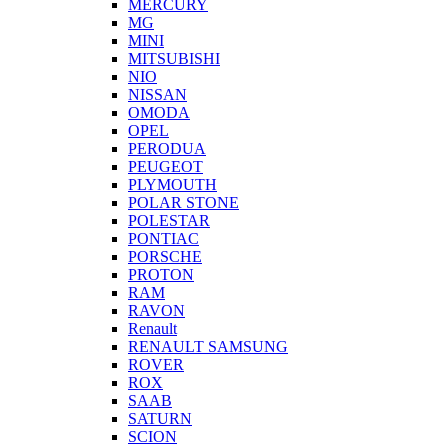
MERCURY
MG
MINI
MITSUBISHI
NIO
NISSAN
OMODA
OPEL
PERODUA
PEUGEOT
PLYMOUTH
POLAR STONE
POLESTAR
PONTIAC
PORSCHE
PROTON
RAM
RAVON
Renault
RENAULT SAMSUNG
ROVER
ROX
SAAB
SATURN
SCION