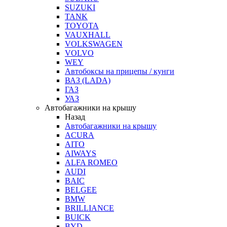
SUZUKI
TANK
TOYOTA
VAUXHALL
VOLKSWAGEN
VOLVO
WEY
Автобоксы на прицепы / кунги
ВАЗ (LADA)
ГАЗ
УАЗ
Автобагажники на крышу
Назад
Автобагажники на крышу
ACURA
AITO
AIWAYS
ALFA ROMEO
AUDI
BAIC
BELGEE
BMW
BRILLIANCE
BUICK
BYD