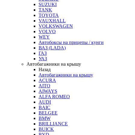
SUZUKI
TANK
TOYOTA
VAUXHALL
VOLKSWAGEN
VOLVO
WEY
Автобоксы на прицепы / кунги
ВАЗ (LADA)
ГАЗ
УАЗ
Автобагажники на крышу
Назад
Автобагажники на крышу
ACURA
AITO
AIWAYS
ALFA ROMEO
AUDI
BAIC
BELGEE
BMW
BRILLIANCE
BUICK
BYD