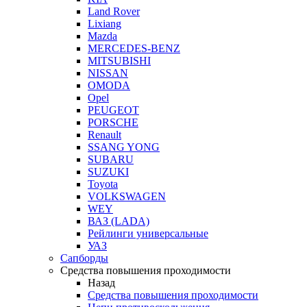
Land Rover
Lixiang
Mazda
MERCEDES-BENZ
MITSUBISHI
NISSAN
OMODA
Opel
PEUGEOT
PORSCHE
Renault
SSANG YONG
SUBARU
SUZUKI
Toyota
VOLKSWAGEN
WEY
ВАЗ (LADA)
Рейлинги универсальные
УАЗ
Сапборды
Средства повышения проходимости
Назад
Средства повышения проходимости