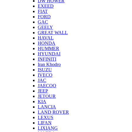
DW HOWER
EXEED
FIAT
FORD
GAC
GEELY
GREAT WALL
HAVAL
HONDA
HUMMER
HYUNDAI
INFINITI
Iran Khodro
ISUZU
IVECO
JAC
JAECOO
JEEP
JETOUR
KIA
LANCIA
LAND ROVER
LEXUS
LIFAN
LIXIANG