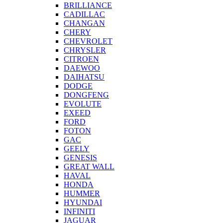
BRILLIANCE
CADILLAC
CHANGAN
CHERY
CHEVROLET
CHRYSLER
CITROEN
DAEWOO
DAIHATSU
DODGE
DONGFENG
EVOLUTE
EXEED
FORD
FOTON
GAC
GEELY
GENESIS
GREAT WALL
HAVAL
HONDA
HUMMER
HYUNDAI
INFINITI
JAGUAR