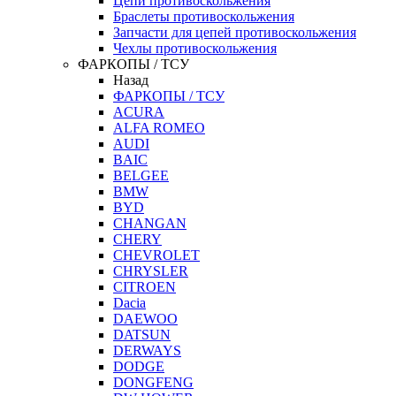
Цепи противоскольжения
Браслеты противоскольжения
Запчасти для цепей противоскольжения
Чехлы противоскольжения
ФАРКОПЫ / ТСУ
Назад
ФАРКОПЫ / ТСУ
ACURA
ALFA ROMEO
AUDI
BAIC
BELGEE
BMW
BYD
CHANGAN
CHERY
CHEVROLET
CHRYSLER
CITROEN
Dacia
DAEWOO
DATSUN
DERWAYS
DODGE
DONGFENG