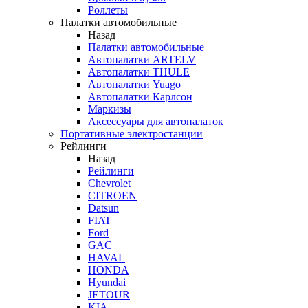
Роллеты
Палатки автомобильные
Назад
Палатки автомобильные
Автопалатки ARTELV
Автопалатки THULE
Автопалатки Yuago
Автопалатки Карлсон
Маркизы
Аксессуары для автопалаток
Портативные электростанции
Рейлинги
Назад
Рейлинги
Chevrolet
CITROEN
Datsun
FIAT
Ford
GAC
HAVAL
HONDA
Hyundai
JETOUR
KIA