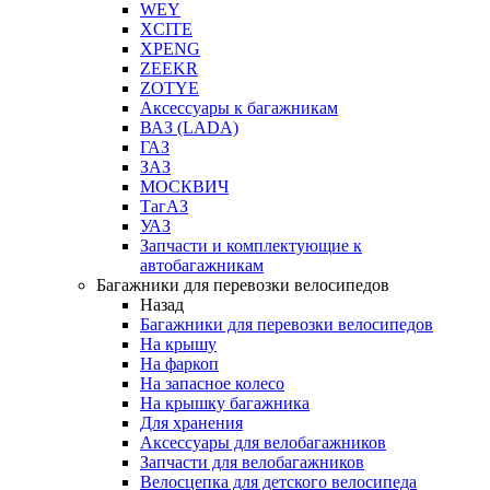
WEY
XCITE
XPENG
ZEEKR
ZOTYE
Аксессуары к багажникам
ВАЗ (LADA)
ГАЗ
ЗАЗ
МОСКВИЧ
ТагАЗ
УАЗ
Запчасти и комплектующие к
автобагажникам
Багажники для перевозки велосипедов
Назад
Багажники для перевозки велосипедов
На крышу
На фаркоп
На запасное колесо
На крышку багажника
Для хранения
Аксессуары для велобагажников
Запчасти для велобагажников
Велосцепка для детского велосипеда