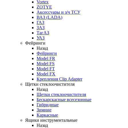
Vortex
ZOTYE
Аксессуары и з/ч ТСУ
ВАЗ (LADA)
ГАЗ
ЗАЗ
ТагАЗ
УАЗ
Фейринги
Назад
Фейринги
Model FR
Model FS
Model FT
Model FX
Крепления Clip Adapter
Щетки стеклоочистителя
Назад
Щетки стеклоочистителя
Бескарскасные всесезонные
Гибридные
Зимние
Каркасные
Ящики инструментальные
Назад