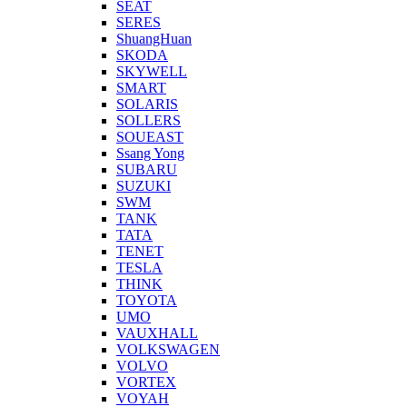
SEAT
SERES
ShuangHuan
SKODA
SKYWELL
SMART
SOLARIS
SOLLERS
SOUEAST
Ssang Yong
SUBARU
SUZUKI
SWM
TANK
TATA
TENET
TESLA
THINK
TOYOTA
UMO
VAUXHALL
VOLKSWAGEN
VOLVO
VORTEX
VOYAH