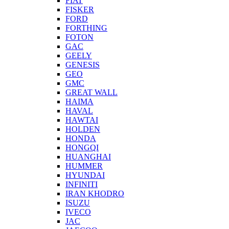
FIAT
FISKER
FORD
FORTHING
FOTON
GAC
GEELY
GENESIS
GEO
GMC
GREAT WALL
HAIMA
HAVAL
HAWTAI
HOLDEN
HONDA
HONGQI
HUANGHAI
HUMMER
HYUNDAI
INFINITI
IRAN KHODRO
ISUZU
IVECO
JAC