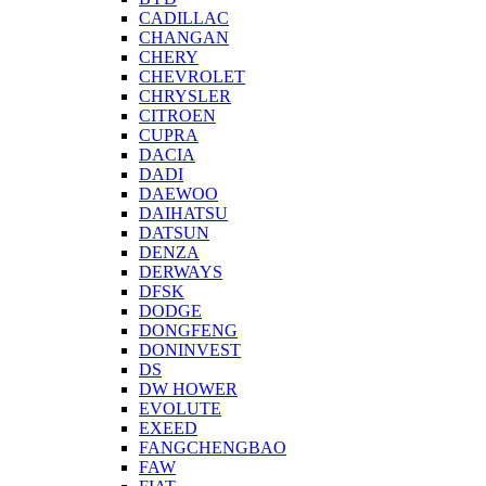
CADILLAC
CHANGAN
CHERY
CHEVROLET
CHRYSLER
CITROEN
CUPRA
DACIA
DADI
DAEWOO
DAIHATSU
DATSUN
DENZA
DERWAYS
DFSK
DODGE
DONGFENG
DONINVEST
DS
DW HOWER
EVOLUTE
EXEED
FANGCHENGBAO
FAW