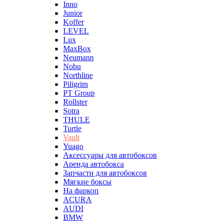
Inno
Junior
Koffer
LEVEL
Lux
MaxBox
Neumann
Nobu
Northline
Piligrim
PT Group
Rollster
Sotra
THULE
Turtle
Vault
Yuago
Аксессуары для автобоксов
Аренда автобокса
Запчасти для автобоксов
Мягкие боксы
На фаркоп
ACURA
AUDI
BMW