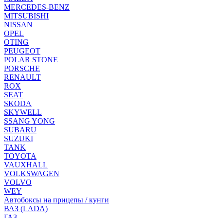
MERCEDES-BENZ
MITSUBISHI
NISSAN
OPEL
OTING
PEUGEOT
POLAR STONE
PORSCHE
RENAULT
ROX
SEAT
SKODA
SKYWELL
SSANG YONG
SUBARU
SUZUKI
TANK
TOYOTA
VAUXHALL
VOLKSWAGEN
VOLVO
WEY
Автобоксы на прицепы / кунги
ВАЗ (LADA)
ГАЗ