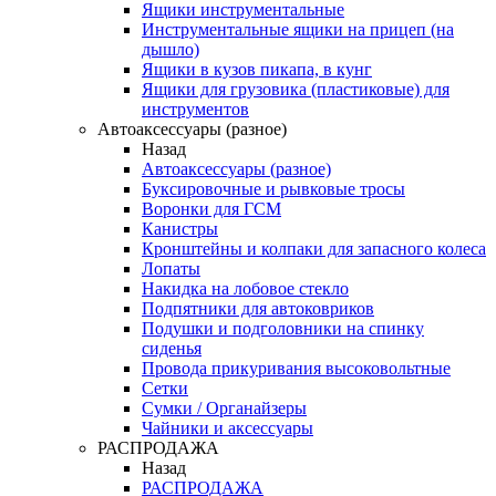
Ящики инструментальные
Инструментальные ящики на прицеп (на
дышло)
Ящики в кузов пикапа, в кунг
Ящики для грузовика (пластиковые) для
инструментов
Автоаксессуары (разное)
Назад
Автоаксессуары (разное)
Буксировочные и рывковые тросы
Воронки для ГСМ
Канистры
Кронштейны и колпаки для запасного колеса
Лопаты
Накидка на лобовое стекло
Подпятники для автоковриков
Подушки и подголовники на спинку
сиденья
Провода прикуривания высоковольтные
Сетки
Сумки / Органайзеры
Чайники и аксессуары
РАСПРОДАЖА
Назад
РАСПРОДАЖА