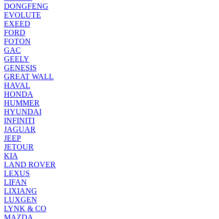
DONGFENG
EVOLUTE
EXEED
FORD
FOTON
GAC
GEELY
GENESIS
GREAT WALL
HAVAL
HONDA
HUMMER
HYUNDAI
INFINITI
JAGUAR
JEEP
JETOUR
KIA
LAND ROVER
LEXUS
LIFAN
LIXIANG
LUXGEN
LYNK & CO
MAZDA