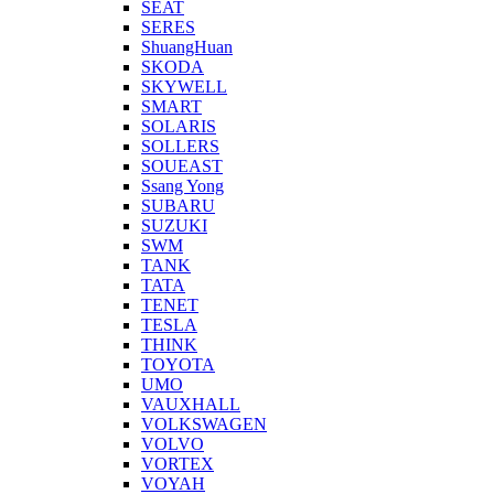
SEAT
SERES
ShuangHuan
SKODA
SKYWELL
SMART
SOLARIS
SOLLERS
SOUEAST
Ssang Yong
SUBARU
SUZUKI
SWM
TANK
TATA
TENET
TESLA
THINK
TOYOTA
UMO
VAUXHALL
VOLKSWAGEN
VOLVO
VORTEX
VOYAH