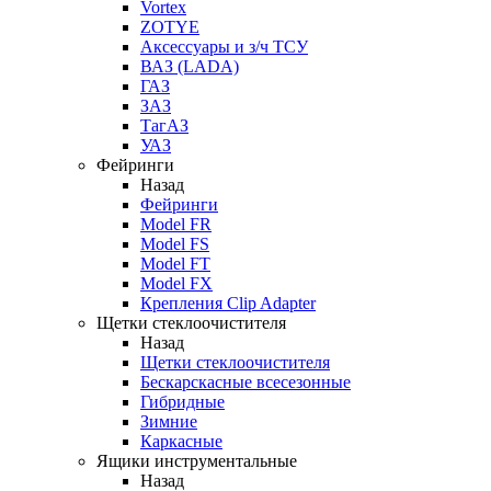
Vortex
ZOTYE
Аксессуары и з/ч ТСУ
ВАЗ (LADA)
ГАЗ
ЗАЗ
ТагАЗ
УАЗ
Фейринги
Назад
Фейринги
Model FR
Model FS
Model FT
Model FX
Крепления Clip Adapter
Щетки стеклоочистителя
Назад
Щетки стеклоочистителя
Бескарскасные всесезонные
Гибридные
Зимние
Каркасные
Ящики инструментальные
Назад