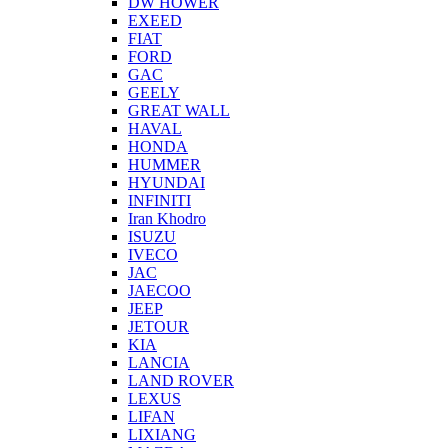
DW HOWER
EXEED
FIAT
FORD
GAC
GEELY
GREAT WALL
HAVAL
HONDA
HUMMER
HYUNDAI
INFINITI
Iran Khodro
ISUZU
IVECO
JAC
JAECOO
JEEP
JETOUR
KIA
LANCIA
LAND ROVER
LEXUS
LIFAN
LIXIANG