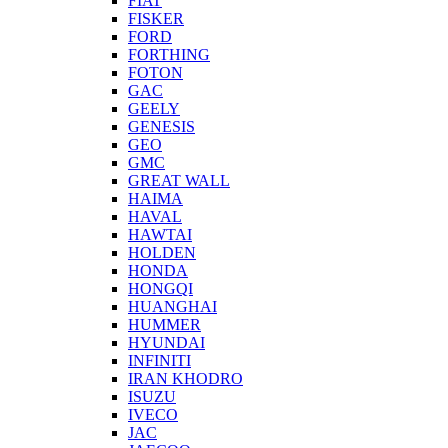
FIAT
FISKER
FORD
FORTHING
FOTON
GAC
GEELY
GENESIS
GEO
GMC
GREAT WALL
HAIMA
HAVAL
HAWTAI
HOLDEN
HONDA
HONGQI
HUANGHAI
HUMMER
HYUNDAI
INFINITI
IRAN KHODRO
ISUZU
IVECO
JAC