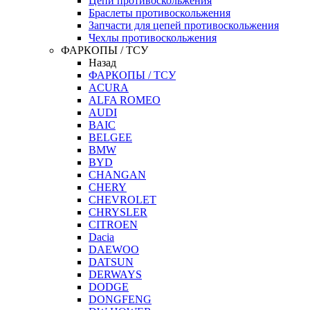
Цепи противоскольжения
Браслеты противоскольжения
Запчасти для цепей противоскольжения
Чехлы противоскольжения
ФАРКОПЫ / ТСУ
Назад
ФАРКОПЫ / ТСУ
ACURA
ALFA ROMEO
AUDI
BAIC
BELGEE
BMW
BYD
CHANGAN
CHERY
CHEVROLET
CHRYSLER
CITROEN
Dacia
DAEWOO
DATSUN
DERWAYS
DODGE
DONGFENG