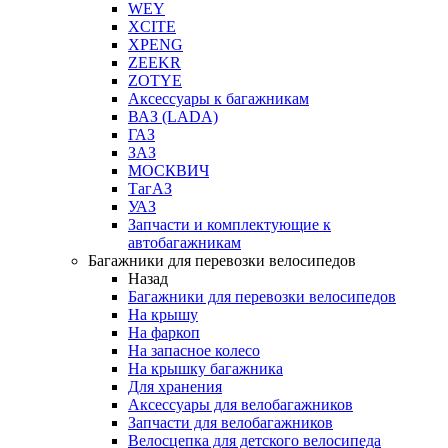
WEY
XCITE
XPENG
ZEEKR
ZOTYE
Аксессуары к багажникам
ВАЗ (LADA)
ГАЗ
ЗАЗ
МОСКВИЧ
ТагАЗ
УАЗ
Запчасти и комплектующие к
автобагажникам
Багажники для перевозки велосипедов
Назад
Багажники для перевозки велосипедов
На крышу
На фаркоп
На запасное колесо
На крышку багажника
Для хранения
Аксессуары для велобагажников
Запчасти для велобагажников
Велосцепка для детского велосипеда