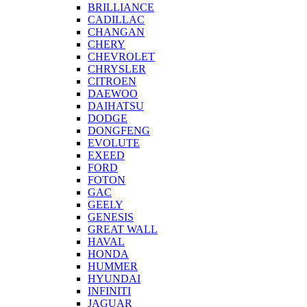
BRILLIANCE
CADILLAC
CHANGAN
CHERY
CHEVROLET
CHRYSLER
CITROEN
DAEWOO
DAIHATSU
DODGE
DONGFENG
EVOLUTE
EXEED
FORD
FOTON
GAC
GEELY
GENESIS
GREAT WALL
HAVAL
HONDA
HUMMER
HYUNDAI
INFINITI
JAGUAR