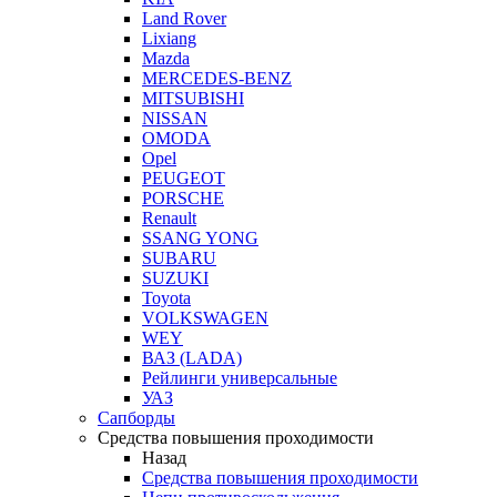
Land Rover
Lixiang
Mazda
MERCEDES-BENZ
MITSUBISHI
NISSAN
OMODA
Opel
PEUGEOT
PORSCHE
Renault
SSANG YONG
SUBARU
SUZUKI
Toyota
VOLKSWAGEN
WEY
ВАЗ (LADA)
Рейлинги универсальные
УАЗ
Сапборды
Средства повышения проходимости
Назад
Средства повышения проходимости