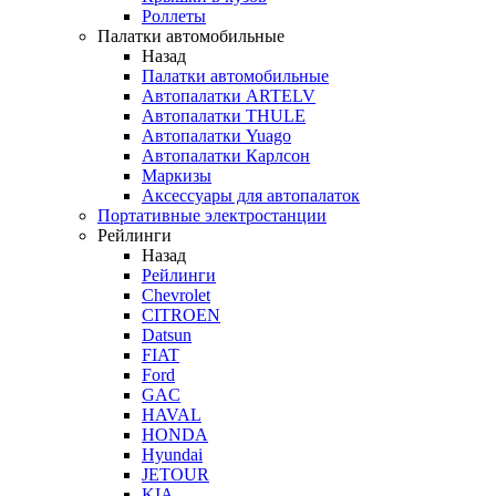
Роллеты
Палатки автомобильные
Назад
Палатки автомобильные
Автопалатки ARTELV
Автопалатки THULE
Автопалатки Yuago
Автопалатки Карлсон
Маркизы
Аксессуары для автопалаток
Портативные электростанции
Рейлинги
Назад
Рейлинги
Chevrolet
CITROEN
Datsun
FIAT
Ford
GAC
HAVAL
HONDA
Hyundai
JETOUR
KIA