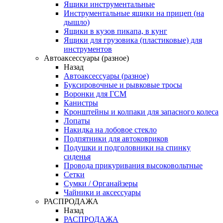
Ящики инструментальные
Инструментальные ящики на прицеп (на
дышло)
Ящики в кузов пикапа, в кунг
Ящики для грузовика (пластиковые) для
инструментов
Автоаксессуары (разное)
Назад
Автоаксессуары (разное)
Буксировочные и рывковые тросы
Воронки для ГСМ
Канистры
Кронштейны и колпаки для запасного колеса
Лопаты
Накидка на лобовое стекло
Подпятники для автоковриков
Подушки и подголовники на спинку
сиденья
Провода прикуривания высоковольтные
Сетки
Сумки / Органайзеры
Чайники и аксессуары
РАСПРОДАЖА
Назад
РАСПРОДАЖА