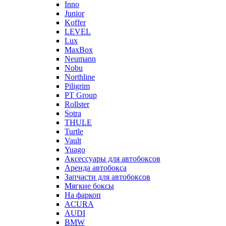
Inno
Junior
Koffer
LEVEL
Lux
MaxBox
Neumann
Nobu
Northline
Piligrim
PT Group
Rollster
Sotra
THULE
Turtle
Vault
Yuago
Аксессуары для автобоксов
Аренда автобокса
Запчасти для автобоксов
Мягкие боксы
На фаркоп
ACURA
AUDI
BMW