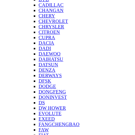
CADILLAC
CHANGAN
CHERY
CHEVROLET
CHRYSLER
CITROEN
CUPRA
DACIA
DADI
DAEWOO
DAIHATSU
DATSUN
DENZA
DERWAYS
DFSK
DODGE
DONGFENG
DONINVEST
DS
DW HOWER
EVOLUTE
EXEED
FANGCHENGBAO
FAW