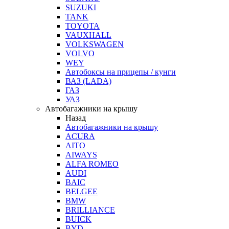
SUZUKI
TANK
TOYOTA
VAUXHALL
VOLKSWAGEN
VOLVO
WEY
Автобоксы на прицепы / кунги
ВАЗ (LADA)
ГАЗ
УАЗ
Автобагажники на крышу
Назад
Автобагажники на крышу
ACURA
AITO
AIWAYS
ALFA ROMEO
AUDI
BAIC
BELGEE
BMW
BRILLIANCE
BUICK
BYD