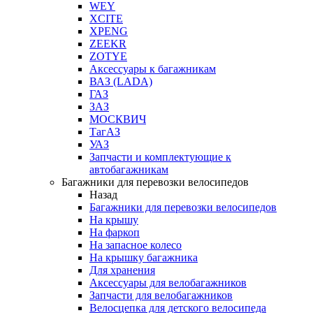
WEY
XCITE
XPENG
ZEEKR
ZOTYE
Аксессуары к багажникам
ВАЗ (LADA)
ГАЗ
ЗАЗ
МОСКВИЧ
ТагАЗ
УАЗ
Запчасти и комплектующие к
автобагажникам
Багажники для перевозки велосипедов
Назад
Багажники для перевозки велосипедов
На крышу
На фаркоп
На запасное колесо
На крышку багажника
Для хранения
Аксессуары для велобагажников
Запчасти для велобагажников
Велосцепка для детского велосипеда