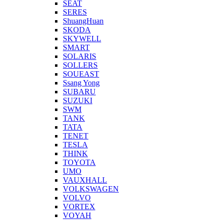
SEAT
SERES
ShuangHuan
SKODA
SKYWELL
SMART
SOLARIS
SOLLERS
SOUEAST
Ssang Yong
SUBARU
SUZUKI
SWM
TANK
TATA
TENET
TESLA
THINK
TOYOTA
UMO
VAUXHALL
VOLKSWAGEN
VOLVO
VORTEX
VOYAH