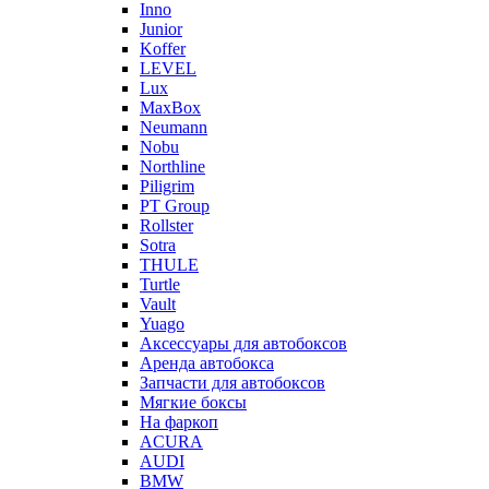
Inno
Junior
Koffer
LEVEL
Lux
MaxBox
Neumann
Nobu
Northline
Piligrim
PT Group
Rollster
Sotra
THULE
Turtle
Vault
Yuago
Аксессуары для автобоксов
Аренда автобокса
Запчасти для автобоксов
Мягкие боксы
На фаркоп
ACURA
AUDI
BMW