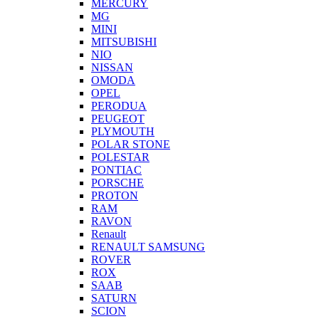
MERCURY
MG
MINI
MITSUBISHI
NIO
NISSAN
OMODA
OPEL
PERODUA
PEUGEOT
PLYMOUTH
POLAR STONE
POLESTAR
PONTIAC
PORSCHE
PROTON
RAM
RAVON
Renault
RENAULT SAMSUNG
ROVER
ROX
SAAB
SATURN
SCION