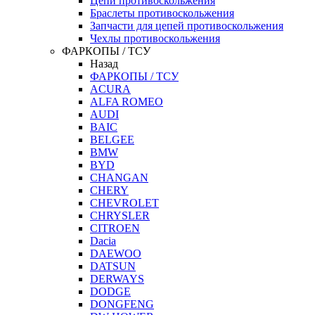
Цепи противоскольжения
Браслеты противоскольжения
Запчасти для цепей противоскольжения
Чехлы противоскольжения
ФАРКОПЫ / ТСУ
Назад
ФАРКОПЫ / ТСУ
ACURA
ALFA ROMEO
AUDI
BAIC
BELGEE
BMW
BYD
CHANGAN
CHERY
CHEVROLET
CHRYSLER
CITROEN
Dacia
DAEWOO
DATSUN
DERWAYS
DODGE
DONGFENG