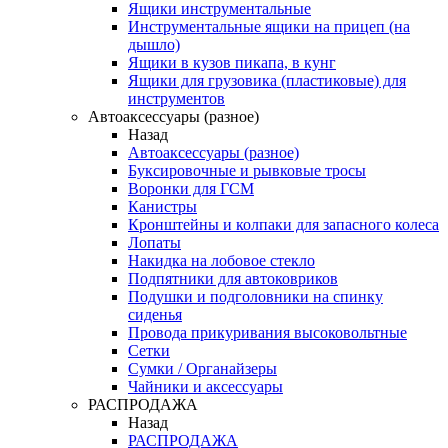
Ящики инструментальные
Инструментальные ящики на прицеп (на
дышло)
Ящики в кузов пикапа, в кунг
Ящики для грузовика (пластиковые) для
инструментов
Автоаксессуары (разное)
Назад
Автоаксессуары (разное)
Буксировочные и рывковые тросы
Воронки для ГСМ
Канистры
Кронштейны и колпаки для запасного колеса
Лопаты
Накидка на лобовое стекло
Подпятники для автоковриков
Подушки и подголовники на спинку
сиденья
Провода прикуривания высоковольтные
Сетки
Сумки / Органайзеры
Чайники и аксессуары
РАСПРОДАЖА
Назад
РАСПРОДАЖА