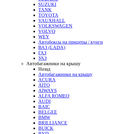
SUZUKI
TANK
TOYOTA
VAUXHALL
VOLKSWAGEN
VOLVO
WEY
Автобоксы на прицепы / кунги
ВАЗ (LADA)
ГАЗ
УАЗ
Автобагажники на крышу
Назад
Автобагажники на крышу
ACURA
AITO
AIWAYS
ALFA ROMEO
AUDI
BAIC
BELGEE
BMW
BRILLIANCE
BUICK
BYD