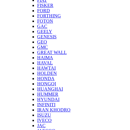
FIAT
FISKER
FORD
FORTHING
FOTON
GAC
GEELY
GENESIS
GEO
GMC
GREAT WALL
HAIMA
HAVAL
HAWTAI
HOLDEN
HONDA
HONGQI
HUANGHAI
HUMMER
HYUNDAI
INFINITI
IRAN KHODRO
ISUZU
IVECO
JAC