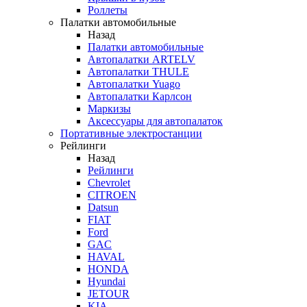
Роллеты
Палатки автомобильные
Назад
Палатки автомобильные
Автопалатки ARTELV
Автопалатки THULE
Автопалатки Yuago
Автопалатки Карлсон
Маркизы
Аксессуары для автопалаток
Портативные электростанции
Рейлинги
Назад
Рейлинги
Chevrolet
CITROEN
Datsun
FIAT
Ford
GAC
HAVAL
HONDA
Hyundai
JETOUR
KIA