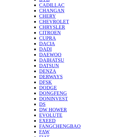
CADILLAC
CHANGAN
CHERY
CHEVROLET
CHRYSLER
CITROEN
CUPRA
DACIA
DADI
DAEWOO
DAIHATSU
DATSUN
DENZA
DERWAYS
DFSK
DODGE
DONGFENG
DONINVEST
DS
DW HOWER
EVOLUTE
EXEED
FANGCHENGBAO
FAW