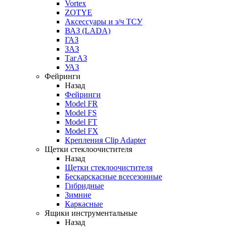
Vortex
ZOTYE
Аксессуары и з/ч ТСУ
ВАЗ (LADA)
ГАЗ
ЗАЗ
ТагАЗ
УАЗ
Фейринги
Назад
Фейринги
Model FR
Model FS
Model FT
Model FX
Крепления Clip Adapter
Щетки стеклоочистителя
Назад
Щетки стеклоочистителя
Бескарскасные всесезонные
Гибридные
Зимние
Каркасные
Ящики инструментальные
Назад