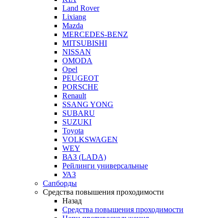
Land Rover
Lixiang
Mazda
MERCEDES-BENZ
MITSUBISHI
NISSAN
OMODA
Opel
PEUGEOT
PORSCHE
Renault
SSANG YONG
SUBARU
SUZUKI
Toyota
VOLKSWAGEN
WEY
ВАЗ (LADA)
Рейлинги универсальные
УАЗ
Сапборды
Средства повышения проходимости
Назад
Средства повышения проходимости