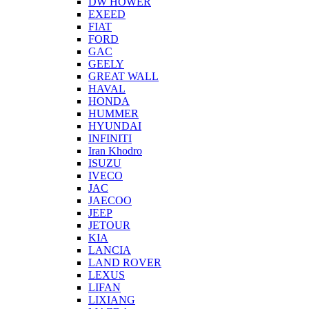
DW HOWER
EXEED
FIAT
FORD
GAC
GEELY
GREAT WALL
HAVAL
HONDA
HUMMER
HYUNDAI
INFINITI
Iran Khodro
ISUZU
IVECO
JAC
JAECOO
JEEP
JETOUR
KIA
LANCIA
LAND ROVER
LEXUS
LIFAN
LIXIANG