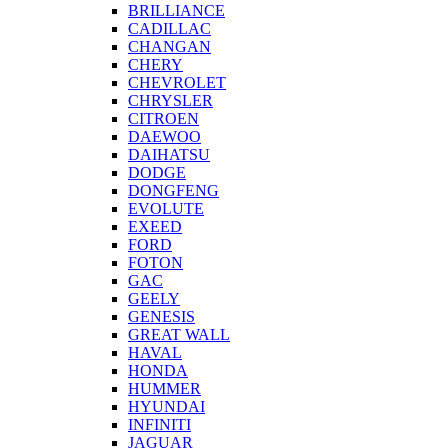
BRILLIANCE
CADILLAC
CHANGAN
CHERY
CHEVROLET
CHRYSLER
CITROEN
DAEWOO
DAIHATSU
DODGE
DONGFENG
EVOLUTE
EXEED
FORD
FOTON
GAC
GEELY
GENESIS
GREAT WALL
HAVAL
HONDA
HUMMER
HYUNDAI
INFINITI
JAGUAR