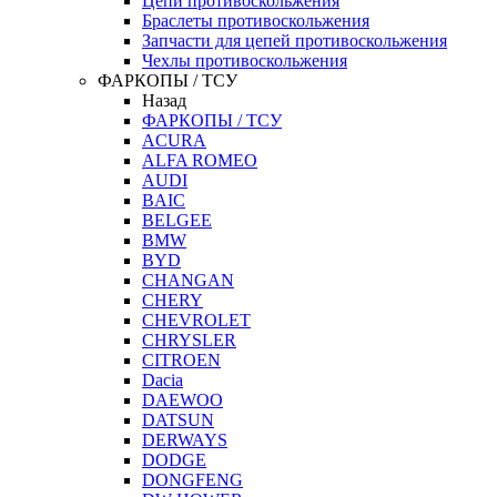
Цепи противоскольжения
Браслеты противоскольжения
Запчасти для цепей противоскольжения
Чехлы противоскольжения
ФАРКОПЫ / ТСУ
Назад
ФАРКОПЫ / ТСУ
ACURA
ALFA ROMEO
AUDI
BAIC
BELGEE
BMW
BYD
CHANGAN
CHERY
CHEVROLET
CHRYSLER
CITROEN
Dacia
DAEWOO
DATSUN
DERWAYS
DODGE
DONGFENG