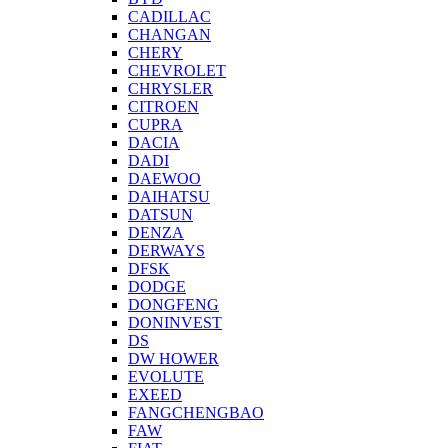
CADILLAC
CHANGAN
CHERY
CHEVROLET
CHRYSLER
CITROEN
CUPRA
DACIA
DADI
DAEWOO
DAIHATSU
DATSUN
DENZA
DERWAYS
DFSK
DODGE
DONGFENG
DONINVEST
DS
DW HOWER
EVOLUTE
EXEED
FANGCHENGBAO
FAW