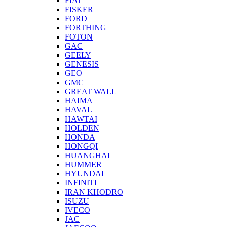
FIAT
FISKER
FORD
FORTHING
FOTON
GAC
GEELY
GENESIS
GEO
GMC
GREAT WALL
HAIMA
HAVAL
HAWTAI
HOLDEN
HONDA
HONGQI
HUANGHAI
HUMMER
HYUNDAI
INFINITI
IRAN KHODRO
ISUZU
IVECO
JAC