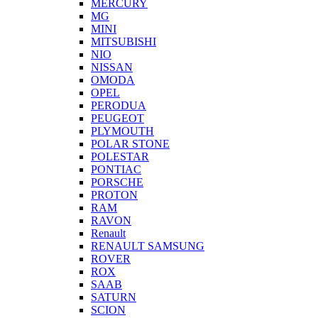
MERCURY
MG
MINI
MITSUBISHI
NIO
NISSAN
OMODA
OPEL
PERODUA
PEUGEOT
PLYMOUTH
POLAR STONE
POLESTAR
PONTIAC
PORSCHE
PROTON
RAM
RAVON
Renault
RENAULT SAMSUNG
ROVER
ROX
SAAB
SATURN
SCION