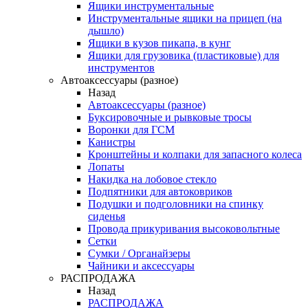
Ящики инструментальные
Инструментальные ящики на прицеп (на
дышло)
Ящики в кузов пикапа, в кунг
Ящики для грузовика (пластиковые) для
инструментов
Автоаксессуары (разное)
Назад
Автоаксессуары (разное)
Буксировочные и рывковые тросы
Воронки для ГСМ
Канистры
Кронштейны и колпаки для запасного колеса
Лопаты
Накидка на лобовое стекло
Подпятники для автоковриков
Подушки и подголовники на спинку
сиденья
Провода прикуривания высоковольтные
Сетки
Сумки / Органайзеры
Чайники и аксессуары
РАСПРОДАЖА
Назад
РАСПРОДАЖА