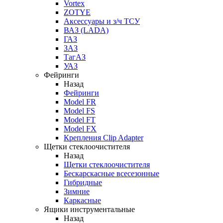
Vortex
ZOTYE
Аксессуары и з/ч ТСУ
ВАЗ (LADA)
ГАЗ
ЗАЗ
ТагАЗ
УАЗ
Фейринги
Назад
Фейринги
Model FR
Model FS
Model FT
Model FX
Крепления Clip Adapter
Щетки стеклоочистителя
Назад
Щетки стеклоочистителя
Бескарскасные всесезонные
Гибридные
Зимние
Каркасные
Ящики инструментальные
Назад