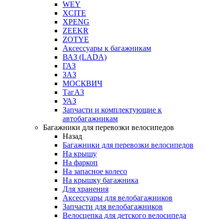
WEY
XCITE
XPENG
ZEEKR
ZOTYE
Аксессуары к багажникам
ВАЗ (LADA)
ГАЗ
ЗАЗ
МОСКВИЧ
ТагАЗ
УАЗ
Запчасти и комплектующие к
автобагажникам
Багажники для перевозки велосипедов
Назад
Багажники для перевозки велосипедов
На крышу
На фаркоп
На запасное колесо
На крышку багажника
Для хранения
Аксессуары для велобагажников
Запчасти для велобагажников
Велосцепка для детского велосипеда