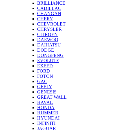
BRILLIANCE
CADILLAC
CHANGAN
CHERY
CHEVROLET
CHRYSLER
CITROEN
DAEWOO
DAIHATSU
DODGE
DONGFENG
EVOLUTE
EXEED
FORD
FOTON
GAC
GEELY
GENESIS
GREAT WALL
HAVAL
HONDA
HUMMER
HYUNDAI
INFINITI
JAGUAR