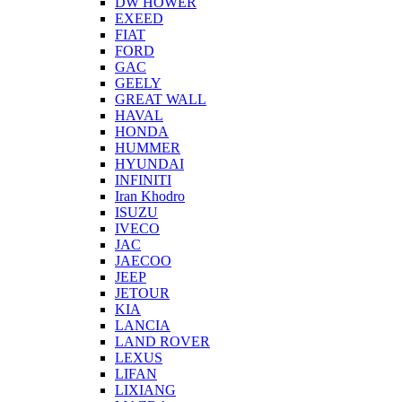
DW HOWER
EXEED
FIAT
FORD
GAC
GEELY
GREAT WALL
HAVAL
HONDA
HUMMER
HYUNDAI
INFINITI
Iran Khodro
ISUZU
IVECO
JAC
JAECOO
JEEP
JETOUR
KIA
LANCIA
LAND ROVER
LEXUS
LIFAN
LIXIANG