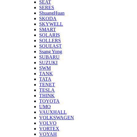
SEAT
SERES
ShuangHuan
SKODA
SKYWELL
SMART
SOLARIS
SOLLERS
SOUEAST
Ssang Yong
SUBARU
SUZUKI
SWM
TANK
TATA
TENET
TESLA
THINK
TOYOTA
UMO
VAUXHALL
VOLKSWAGEN
VOLVO
VORTEX
VOYAH