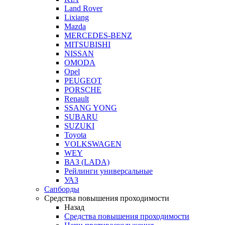
Land Rover
Lixiang
Mazda
MERCEDES-BENZ
MITSUBISHI
NISSAN
OMODA
Opel
PEUGEOT
PORSCHE
Renault
SSANG YONG
SUBARU
SUZUKI
Toyota
VOLKSWAGEN
WEY
ВАЗ (LADA)
Рейлинги универсальные
УАЗ
Сапборды
Средства повышения проходимости
Назад
Средства повышения проходимости