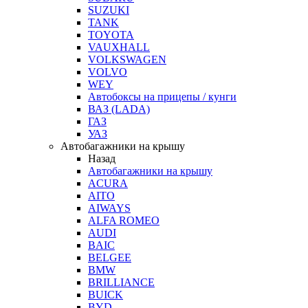
SUZUKI
TANK
TOYOTA
VAUXHALL
VOLKSWAGEN
VOLVO
WEY
Автобоксы на прицепы / кунги
ВАЗ (LADA)
ГАЗ
УАЗ
Автобагажники на крышу
Назад
Автобагажники на крышу
ACURA
AITO
AIWAYS
ALFA ROMEO
AUDI
BAIC
BELGEE
BMW
BRILLIANCE
BUICK
BYD