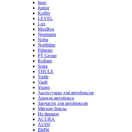
Inno
Junior
Koffer
LEVEL
Lux
MaxBox
Neumann
Nobu
Northline
Piligrim
PT Group
Rollster
Sotra
THULE
Turtle
Vault
Yuago
Аксессуары для автобоксов
Аренда автобокса
Запчасти для автобоксов
Мягкие боксы
На фаркоп
ACURA
AUDI
BMW