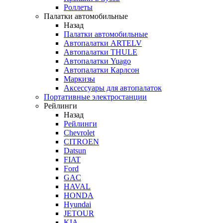
Роллеты
Палатки автомобильные
Назад
Палатки автомобильные
Автопалатки ARTELV
Автопалатки THULE
Автопалатки Yuago
Автопалатки Карлсон
Маркизы
Аксессуары для автопалаток
Портативные электростанции
Рейлинги
Назад
Рейлинги
Chevrolet
CITROEN
Datsun
FIAT
Ford
GAC
HAVAL
HONDA
Hyundai
JETOUR
KIA