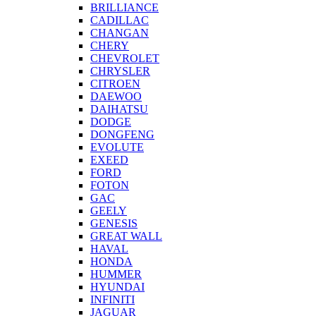
BRILLIANCE
CADILLAC
CHANGAN
CHERY
CHEVROLET
CHRYSLER
CITROEN
DAEWOO
DAIHATSU
DODGE
DONGFENG
EVOLUTE
EXEED
FORD
FOTON
GAC
GEELY
GENESIS
GREAT WALL
HAVAL
HONDA
HUMMER
HYUNDAI
INFINITI
JAGUAR