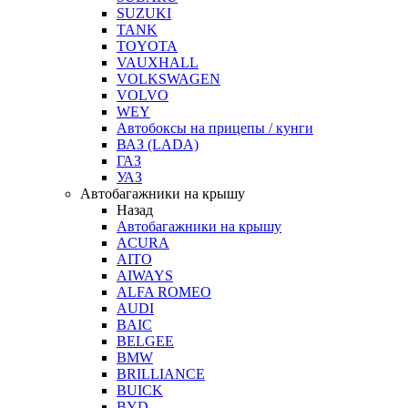
SUZUKI
TANK
TOYOTA
VAUXHALL
VOLKSWAGEN
VOLVO
WEY
Автобоксы на прицепы / кунги
ВАЗ (LADA)
ГАЗ
УАЗ
Автобагажники на крышу
Назад
Автобагажники на крышу
ACURA
AITO
AIWAYS
ALFA ROMEO
AUDI
BAIC
BELGEE
BMW
BRILLIANCE
BUICK
BYD