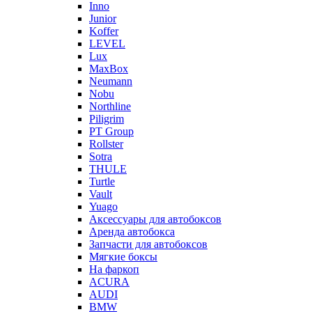
Inno
Junior
Koffer
LEVEL
Lux
MaxBox
Neumann
Nobu
Northline
Piligrim
PT Group
Rollster
Sotra
THULE
Turtle
Vault
Yuago
Аксессуары для автобоксов
Аренда автобокса
Запчасти для автобоксов
Мягкие боксы
На фаркоп
ACURA
AUDI
BMW