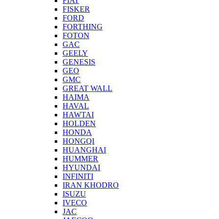
FIAT
FISKER
FORD
FORTHING
FOTON
GAC
GEELY
GENESIS
GEO
GMC
GREAT WALL
HAIMA
HAVAL
HAWTAI
HOLDEN
HONDA
HONGQI
HUANGHAI
HUMMER
HYUNDAI
INFINITI
IRAN KHODRO
ISUZU
IVECO
JAC