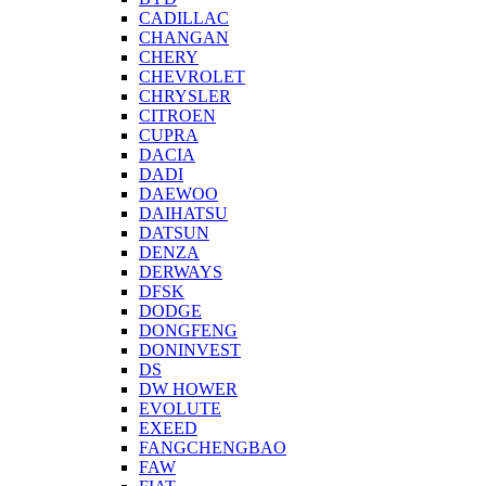
CADILLAC
CHANGAN
CHERY
CHEVROLET
CHRYSLER
CITROEN
CUPRA
DACIA
DADI
DAEWOO
DAIHATSU
DATSUN
DENZA
DERWAYS
DFSK
DODGE
DONGFENG
DONINVEST
DS
DW HOWER
EVOLUTE
EXEED
FANGCHENGBAO
FAW