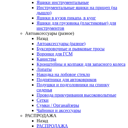
Ящики инструментальные
Инструментальные ящики на прицеп (на
дышло)
Ящики в кузов пикапа, в кунг
Ящики для грузовика (пластиковые) для
инструментов
Автоаксессуары (разное)
Назад
Автоаксессуары (разное)
Буксировочные и рывковые тросы
Воронки для ГСМ
Канистры
Кронштейны и колпаки для запасного колеса
Лопаты
Накидка на лобовое стекло
Подпятники для автоковриков
Подушки и подголовники на спинку
сиденья
Провода прикуривания высоковольтные
Сетки
Сумки / Органайзеры
Чайники и аксессуары
РАСПРОДАЖА
Назад
РАСПРОДАЖА