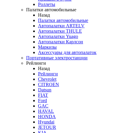
Роллеты
Палатки автомобильные
Назад
Палатки автомобильные
Автопалатки ARTELV
Автопалатки THULE
Автопалатки Yuago
Автопалатки Карлсон
Маркизы
Аксессуары для автопалаток
Портативные электростанции
Рейлинги
Назад
Рейлинги
Chevrolet
CITROEN
Datsun
FIAT
Ford
GAC
HAVAL
HONDA
Hyundai
JETOUR
KIA