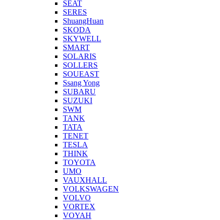
SEAT
SERES
ShuangHuan
SKODA
SKYWELL
SMART
SOLARIS
SOLLERS
SOUEAST
Ssang Yong
SUBARU
SUZUKI
SWM
TANK
TATA
TENET
TESLA
THINK
TOYOTA
UMO
VAUXHALL
VOLKSWAGEN
VOLVO
VORTEX
VOYAH