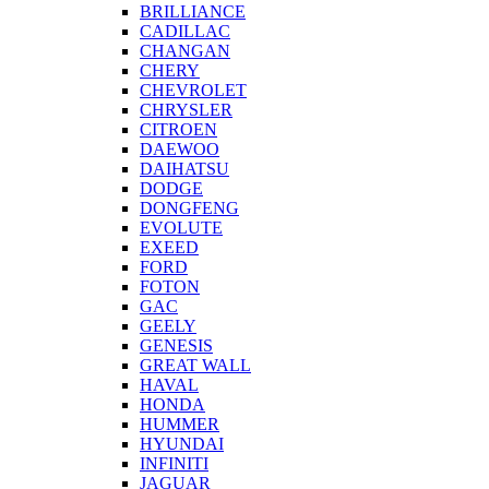
BRILLIANCE
CADILLAC
CHANGAN
CHERY
CHEVROLET
CHRYSLER
CITROEN
DAEWOO
DAIHATSU
DODGE
DONGFENG
EVOLUTE
EXEED
FORD
FOTON
GAC
GEELY
GENESIS
GREAT WALL
HAVAL
HONDA
HUMMER
HYUNDAI
INFINITI
JAGUAR