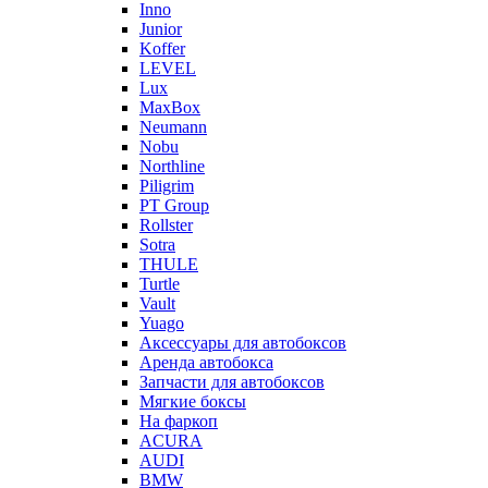
Inno
Junior
Koffer
LEVEL
Lux
MaxBox
Neumann
Nobu
Northline
Piligrim
PT Group
Rollster
Sotra
THULE
Turtle
Vault
Yuago
Аксессуары для автобоксов
Аренда автобокса
Запчасти для автобоксов
Мягкие боксы
На фаркоп
ACURA
AUDI
BMW