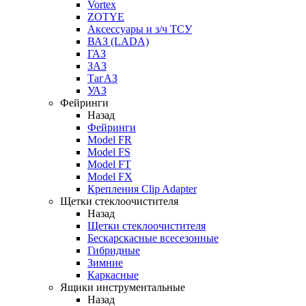
Vortex
ZOTYE
Аксессуары и з/ч ТСУ
ВАЗ (LADA)
ГАЗ
ЗАЗ
ТагАЗ
УАЗ
Фейринги
Назад
Фейринги
Model FR
Model FS
Model FT
Model FX
Крепления Clip Adapter
Щетки стеклоочистителя
Назад
Щетки стеклоочистителя
Бескарскасные всесезонные
Гибридные
Зимние
Каркасные
Ящики инструментальные
Назад