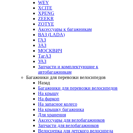
WEY
XCITE
XPENG
ZEEKR
ZOTYE
Аксессуары к багажникам
ВАЗ (LADA)
ГАЗ
ЗАЗ
МОСКВИЧ
ТагАЗ
УАЗ
Запчасти и комплектующие к
автобагажникам
Багажники для перевозки велосипедов
Назад
Багажники для перевозки велосипедов
На крышу
На фаркоп
На запасное колесо
На крышку багажника
Для хранения
Аксессуары для велобагажников
Запчасти для велобагажников
Велосцепка для детского велосипеда