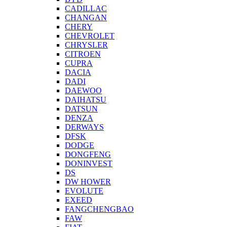
CADILLAC
CHANGAN
CHERY
CHEVROLET
CHRYSLER
CITROEN
CUPRA
DACIA
DADI
DAEWOO
DAIHATSU
DATSUN
DENZA
DERWAYS
DFSK
DODGE
DONGFENG
DONINVEST
DS
DW HOWER
EVOLUTE
EXEED
FANGCHENGBAO
FAW