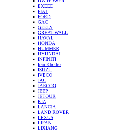
DW HOWER
EXEED
FIAT
FORD
GAC
GEELY
GREAT WALL
HAVAL
HONDA
HUMMER
HYUNDAI
INFINITI
Iran Khodro
ISUZU
IVECO
JAC
JAECOO
JEEP
JETOUR
KIA
LANCIA
LAND ROVER
LEXUS
LIFAN
LIXIANG