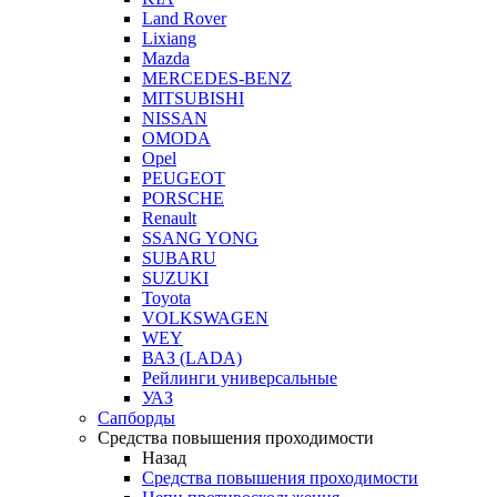
Land Rover
Lixiang
Mazda
MERCEDES-BENZ
MITSUBISHI
NISSAN
OMODA
Opel
PEUGEOT
PORSCHE
Renault
SSANG YONG
SUBARU
SUZUKI
Toyota
VOLKSWAGEN
WEY
ВАЗ (LADA)
Рейлинги универсальные
УАЗ
Сапборды
Средства повышения проходимости
Назад
Средства повышения проходимости