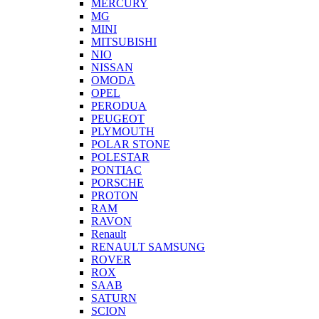
MERCURY
MG
MINI
MITSUBISHI
NIO
NISSAN
OMODA
OPEL
PERODUA
PEUGEOT
PLYMOUTH
POLAR STONE
POLESTAR
PONTIAC
PORSCHE
PROTON
RAM
RAVON
Renault
RENAULT SAMSUNG
ROVER
ROX
SAAB
SATURN
SCION