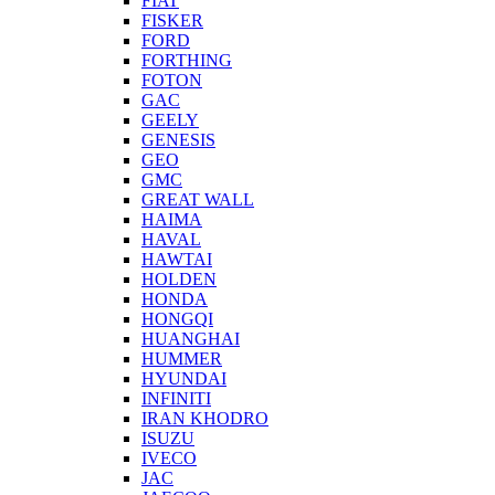
FIAT
FISKER
FORD
FORTHING
FOTON
GAC
GEELY
GENESIS
GEO
GMC
GREAT WALL
HAIMA
HAVAL
HAWTAI
HOLDEN
HONDA
HONGQI
HUANGHAI
HUMMER
HYUNDAI
INFINITI
IRAN KHODRO
ISUZU
IVECO
JAC