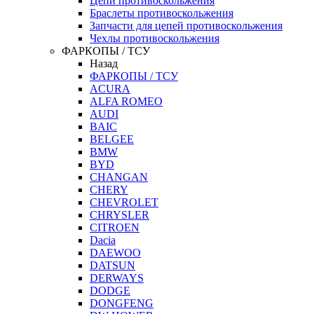
Цепи противоскольжения
Браслеты противоскольжения
Запчасти для цепей противоскольжения
Чехлы противоскольжения
ФАРКОПЫ / ТСУ
Назад
ФАРКОПЫ / ТСУ
ACURA
ALFA ROMEO
AUDI
BAIC
BELGEE
BMW
BYD
CHANGAN
CHERY
CHEVROLET
CHRYSLER
CITROEN
Dacia
DAEWOO
DATSUN
DERWAYS
DODGE
DONGFENG