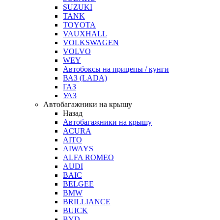
SUZUKI
TANK
TOYOTA
VAUXHALL
VOLKSWAGEN
VOLVO
WEY
Автобоксы на прицепы / кунги
ВАЗ (LADA)
ГАЗ
УАЗ
Автобагажники на крышу
Назад
Автобагажники на крышу
ACURA
AITO
AIWAYS
ALFA ROMEO
AUDI
BAIC
BELGEE
BMW
BRILLIANCE
BUICK
BYD