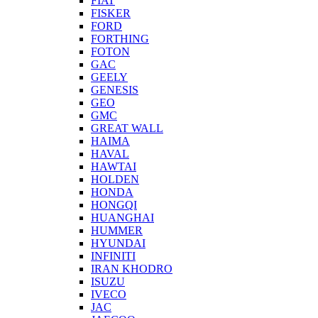
FIAT
FISKER
FORD
FORTHING
FOTON
GAC
GEELY
GENESIS
GEO
GMC
GREAT WALL
HAIMA
HAVAL
HAWTAI
HOLDEN
HONDA
HONGQI
HUANGHAI
HUMMER
HYUNDAI
INFINITI
IRAN KHODRO
ISUZU
IVECO
JAC