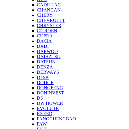
CADILLAC
CHANGAN
CHERY
CHEVROLET
CHRYSLER
CITROEN
CUPRA
DACIA
DADI
DAEWOO
DAIHATSU
DATSUN
DENZA
DERWAYS
DFSK
DODGE
DONGFENG
DONINVEST
DS
DW HOWER
EVOLUTE
EXEED
FANGCHENGBAO
FAW