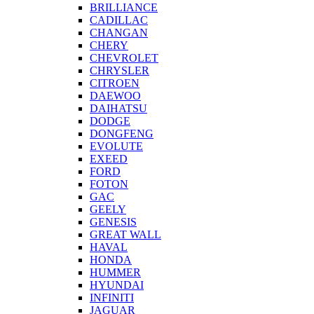
BRILLIANCE
CADILLAC
CHANGAN
CHERY
CHEVROLET
CHRYSLER
CITROEN
DAEWOO
DAIHATSU
DODGE
DONGFENG
EVOLUTE
EXEED
FORD
FOTON
GAC
GEELY
GENESIS
GREAT WALL
HAVAL
HONDA
HUMMER
HYUNDAI
INFINITI
JAGUAR