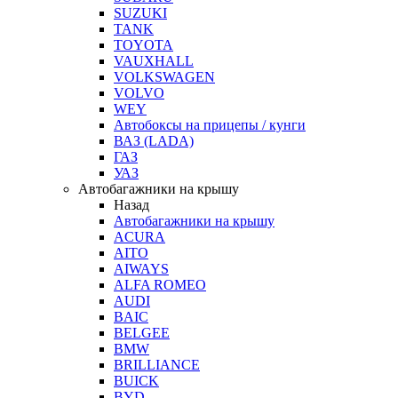
SUZUKI
TANK
TOYOTA
VAUXHALL
VOLKSWAGEN
VOLVO
WEY
Автобоксы на прицепы / кунги
ВАЗ (LADA)
ГАЗ
УАЗ
Автобагажники на крышу
Назад
Автобагажники на крышу
ACURA
AITO
AIWAYS
ALFA ROMEO
AUDI
BAIC
BELGEE
BMW
BRILLIANCE
BUICK
BYD