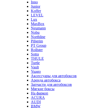
Inno
Junior
Koffer
LEVEL
Lux
MaxBox
Neumann
Nobu
Northline
Piligrim
PT Group
Rollster
Sotra
THULE
Turtle
Vault
Yuago
Аксессуары для автобоксов
Аренда автобокса
Запчасти для автобоксов
Мягкие боксы
На фаркоп
ACURA
AUDI
BMW