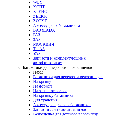
WEY
XCITE
XPENG
ZEEKR
ZOTYE
Аксессуары к багажникам
ВАЗ (LADA)
ГАЗ
ЗАЗ
МОСКВИЧ
ТагАЗ
УАЗ
Запчасти и комплектующие к
автобагажникам
Багажники для перевозки велосипедов
Назад
Багажники для перевозки велосипедов
На крышу
На фаркоп
На запасное колесо
На крышку багажника
Для хранения
Аксессуары для велобагажников
Запчасти для велобагажников
Велосцепка для детского велосипеда