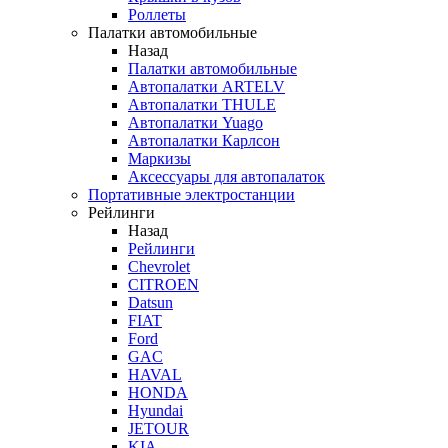
Роллеты
Палатки автомобильные
Назад
Палатки автомобильные
Автопалатки ARTELV
Автопалатки THULE
Автопалатки Yuago
Автопалатки Карлсон
Маркизы
Аксессуары для автопалаток
Портативные электростанции
Рейлинги
Назад
Рейлинги
Chevrolet
CITROEN
Datsun
FIAT
Ford
GAC
HAVAL
HONDA
Hyundai
JETOUR
KIA