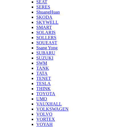
SEAT
SERES
ShuangHuan
SKODA
SKYWELL
SMART
SOLARIS
SOLLERS
SOUEAST
Ssang Yong
SUBARU
SUZUKI
SWM
TANK
TATA
TENET
TESLA
THINK
TOYOTA
UMO
VAUXHALL
VOLKSWAGEN
VOLVO
VORTEX
VOYAH