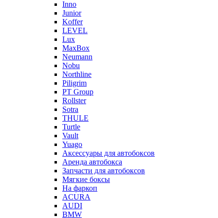
Inno
Junior
Koffer
LEVEL
Lux
MaxBox
Neumann
Nobu
Northline
Piligrim
PT Group
Rollster
Sotra
THULE
Turtle
Vault
Yuago
Аксессуары для автобоксов
Аренда автобокса
Запчасти для автобоксов
Мягкие боксы
На фаркоп
ACURA
AUDI
BMW