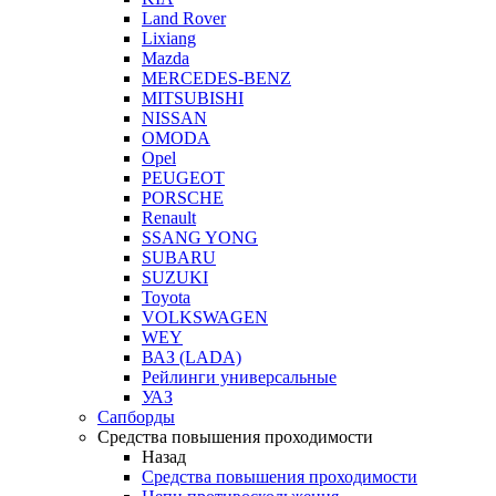
Land Rover
Lixiang
Mazda
MERCEDES-BENZ
MITSUBISHI
NISSAN
OMODA
Opel
PEUGEOT
PORSCHE
Renault
SSANG YONG
SUBARU
SUZUKI
Toyota
VOLKSWAGEN
WEY
ВАЗ (LADA)
Рейлинги универсальные
УАЗ
Сапборды
Средства повышения проходимости
Назад
Средства повышения проходимости