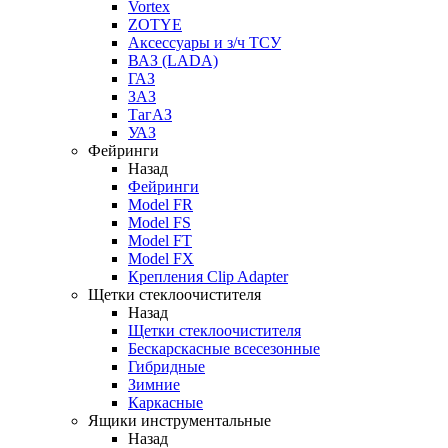
Vortex
ZOTYE
Аксессуары и з/ч ТСУ
ВАЗ (LADA)
ГАЗ
ЗАЗ
ТагАЗ
УАЗ
Фейринги
Назад
Фейринги
Model FR
Model FS
Model FT
Model FX
Крепления Clip Adapter
Щетки стеклоочистителя
Назад
Щетки стеклоочистителя
Бескарскасные всесезонные
Гибридные
Зимние
Каркасные
Ящики инструментальные
Назад