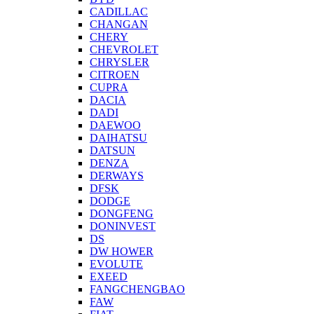
CADILLAC
CHANGAN
CHERY
CHEVROLET
CHRYSLER
CITROEN
CUPRA
DACIA
DADI
DAEWOO
DAIHATSU
DATSUN
DENZA
DERWAYS
DFSK
DODGE
DONGFENG
DONINVEST
DS
DW HOWER
EVOLUTE
EXEED
FANGCHENGBAO
FAW