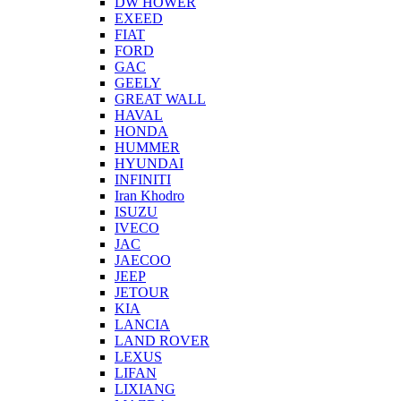
DW HOWER
EXEED
FIAT
FORD
GAC
GEELY
GREAT WALL
HAVAL
HONDA
HUMMER
HYUNDAI
INFINITI
Iran Khodro
ISUZU
IVECO
JAC
JAECOO
JEEP
JETOUR
KIA
LANCIA
LAND ROVER
LEXUS
LIFAN
LIXIANG