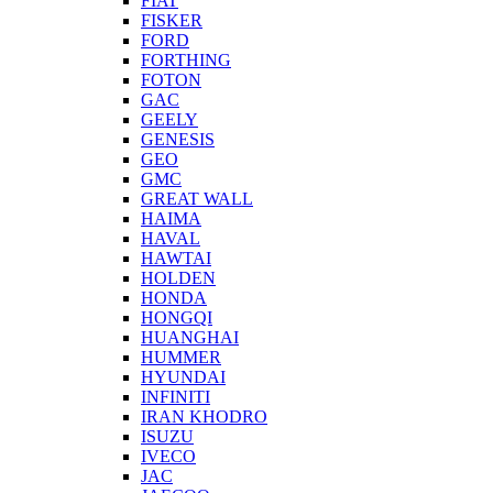
FIAT
FISKER
FORD
FORTHING
FOTON
GAC
GEELY
GENESIS
GEO
GMC
GREAT WALL
HAIMA
HAVAL
HAWTAI
HOLDEN
HONDA
HONGQI
HUANGHAI
HUMMER
HYUNDAI
INFINITI
IRAN KHODRO
ISUZU
IVECO
JAC