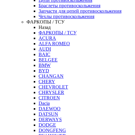
Цепи противоскольжения
Браслеты противоскольжения
Запчасти для цепей противоскольжения
Чехлы противоскольжения
ФАРКОПЫ / ТСУ
Назад
ФАРКОПЫ / ТСУ
ACURA
ALFA ROMEO
AUDI
BAIC
BELGEE
BMW
BYD
CHANGAN
CHERY
CHEVROLET
CHRYSLER
CITROEN
Dacia
DAEWOO
DATSUN
DERWAYS
DODGE
DONGFENG