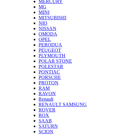
MERCURY
MG
MINI
MITSUBISHI
NIO
NISSAN
OMODA
OPEL
PERODUA
PEUGEOT
PLYMOUTH
POLAR STONE
POLESTAR
PONTIAC
PORSCHE
PROTON
RAM
RAVON
Renault
RENAULT SAMSUNG
ROVER
ROX
SAAB
SATURN
SCION