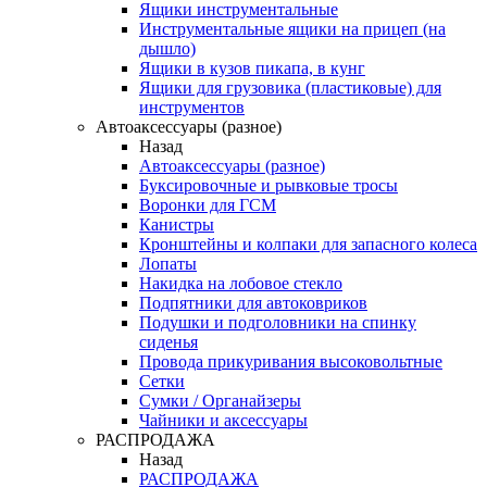
Ящики инструментальные
Инструментальные ящики на прицеп (на
дышло)
Ящики в кузов пикапа, в кунг
Ящики для грузовика (пластиковые) для
инструментов
Автоаксессуары (разное)
Назад
Автоаксессуары (разное)
Буксировочные и рывковые тросы
Воронки для ГСМ
Канистры
Кронштейны и колпаки для запасного колеса
Лопаты
Накидка на лобовое стекло
Подпятники для автоковриков
Подушки и подголовники на спинку
сиденья
Провода прикуривания высоковольтные
Сетки
Сумки / Органайзеры
Чайники и аксессуары
РАСПРОДАЖА
Назад
РАСПРОДАЖА