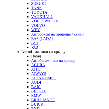
SUZUKI
TANK
TOYOTA
VAUXHALL
VOLKSWAGEN
VOLVO
WEY
Автобоксы на прицепы / кунги
ВАЗ (LADA)
ГАЗ
УАЗ
Автобагажники на крышу
Назад
Автобагажники на крышу
ACURA
AITO
AIWAYS
ALFA ROMEO
AUDI
BAIC
BELGEE
BMW
BRILLIANCE
BUICK
BYD