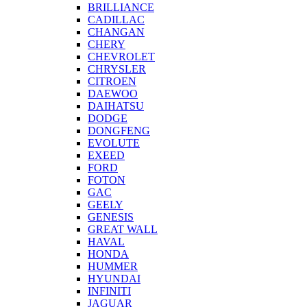
BRILLIANCE
CADILLAC
CHANGAN
CHERY
CHEVROLET
CHRYSLER
CITROEN
DAEWOO
DAIHATSU
DODGE
DONGFENG
EVOLUTE
EXEED
FORD
FOTON
GAC
GEELY
GENESIS
GREAT WALL
HAVAL
HONDA
HUMMER
HYUNDAI
INFINITI
JAGUAR